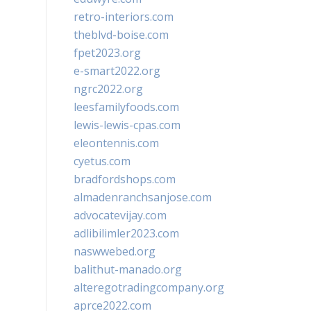
retro-interiors.com
theblvd-boise.com
fpet2023.org
e-smart2022.org
ngrc2022.org
leesfamilyfoods.com
lewis-lewis-cpas.com
eleontennis.com
cyetus.com
bradfordshops.com
almadenranchsanjose.com
advocatevijay.com
adlibilimler2023.com
naswwebed.org
balithut-manado.org
alteregotradingcompany.org
aprce2022.com