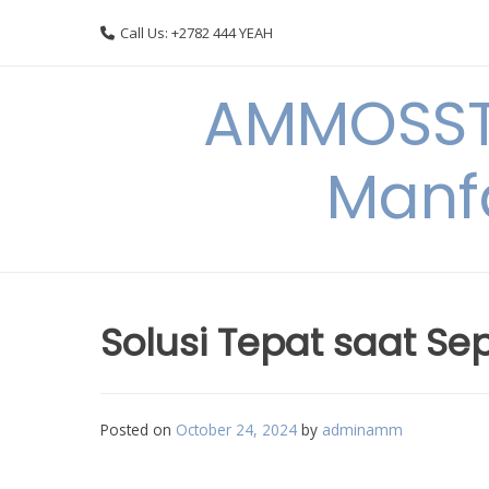
Skip
Call Us: +2782 444 YEAH
to
content
AMMOSSTO
Manf
Solusi Tepat saat S
Posted on
October 24, 2024
by
adminamm