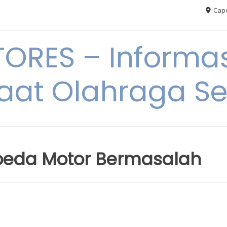
Cape
RES – Informas
aat Olahraga S
epeda Motor Bermasalah