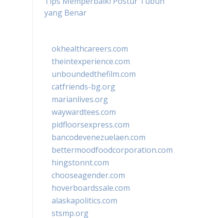
Tips Memperbaiki Postur Tubuh
yang Benar
okhealthcareers.com
theintexperience.com
unboundedthefilm.com
catfriends-bg.org
marianlives.org
waywardtees.com
pidfloorsexpress.com
bancodevenezuelaen.com
bettermoodfoodcorporation.com
hingstonnt.com
chooseagender.com
hoverboardssale.com
alaskapolitics.com
stsmp.org