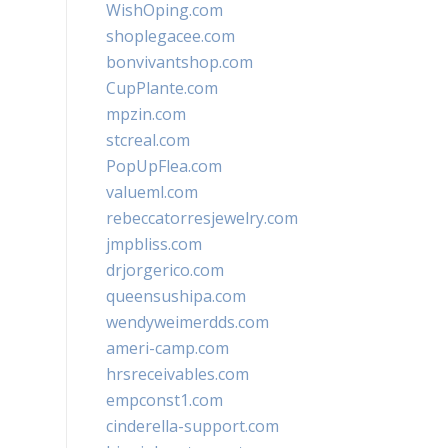
WishOping.com
shoplegacee.com
bonvivantshop.com
CupPlante.com
mpzin.com
stcreal.com
PopUpFlea.com
valueml.com
rebeccatorresjewelry.com
jmpbliss.com
drjorgerico.com
queensushipa.com
wendyweimerdds.com
ameri-camp.com
hrsreceivables.com
empconst1.com
cinderella-support.com