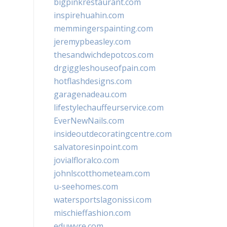
bigpinkrestaurant.com
inspirehuahin.com
memmingerspainting.com
jeremypbeasley.com
thesandwichdepotcos.com
drgiggleshouseofpain.com
hotflashdesigns.com
garagenadeau.com
lifestylechauffeurservice.com
EverNewNails.com
insideoutdecoratingcentre.com
salvatoresinpoint.com
jovialfloralco.com
johnlscotthometeam.com
u-seehomes.com
watersportslagonissi.com
mischieffashion.com
eduwyre.com