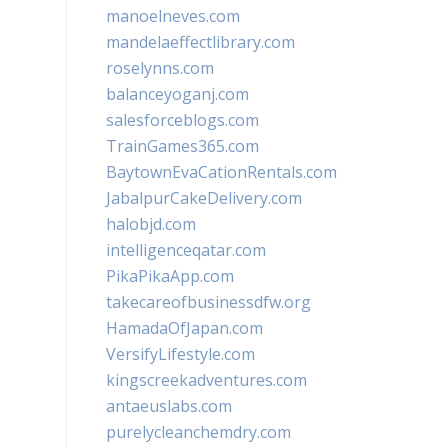
manoelneves.com
mandelaeffectlibrary.com
roselynns.com
balanceyoganj.com
salesforceblogs.com
TrainGames365.com
BaytownEvaCationRentals.com
JabalpurCakeDelivery.com
halobjd.com
intelligenceqatar.com
PikaPikaApp.com
takecareofbusinessdfw.org
HamadaOfJapan.com
VersifyLifestyle.com
kingscreekadventures.com
antaeuslabs.com
purelycleanchemdry.com