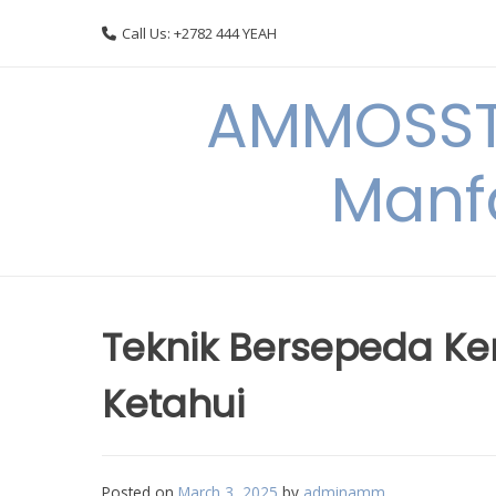
Skip
Call Us: +2782 444 YEAH
to
content
AMMOSSTO
Manf
Teknik Bersepeda K
Ketahui
Posted on
March 3, 2025
by
adminamm