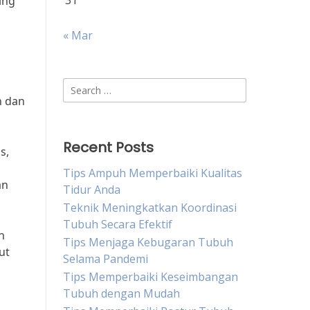
31
ing
« Mar
Search
n dan
for:
Recent Posts
s,
Tips Ampuh Memperbaiki Kualitas
an
Tidur Anda
Teknik Meningkatkan Koordinasi
Tubuh Secara Efektif
n
Tips Menjaga Kebugaran Tubuh
ut
Selama Pandemi
Tips Memperbaiki Keseimbangan
Tubuh dengan Mudah