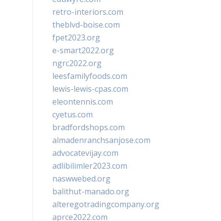
retro-interiors.com
theblvd-boise.com
fpet2023.org
e-smart2022.org
ngrc2022.org
leesfamilyfoods.com
lewis-lewis-cpas.com
eleontennis.com
cyetus.com
bradfordshops.com
almadenranchsanjose.com
advocatevijay.com
adlibilimler2023.com
naswwebed.org
balithut-manado.org
alteregotradingcompany.org
aprce2022.com