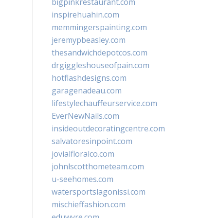
bigpinkrestaurant.com
inspirehuahin.com
memmingerspainting.com
jeremypbeasley.com
thesandwichdepotcos.com
drgiggleshouseofpain.com
hotflashdesigns.com
garagenadeau.com
lifestylechauffeurservice.com
EverNewNails.com
insideoutdecoratingcentre.com
salvatoresinpoint.com
jovialfloralco.com
johnlscotthometeam.com
u-seehomes.com
watersportslagonissi.com
mischieffashion.com
eduwyre.com