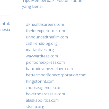
Tips Memperbaiki Postur Tubuh
yang Benar
 untuk
okhealthcareers.com
onesia
theintexperience.com
unboundedthefilm.com
catfriends-bg.org
marianlives.org
waywardtees.com
pidfloorsexpress.com
bancodevenezuelaen.com
bettermoodfoodcorporation.com
hingstonnt.com
chooseagender.com
hoverboardssale.com
alaskapolitics.com
stsmp.org