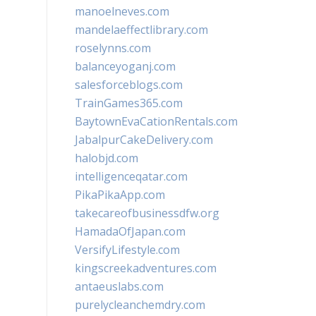
manoelneves.com
mandelaeffectlibrary.com
roselynns.com
balanceyoganj.com
salesforceblogs.com
TrainGames365.com
BaytownEvaCationRentals.com
JabalpurCakeDelivery.com
halobjd.com
intelligenceqatar.com
PikaPikaApp.com
takecareofbusinessdfw.org
HamadaOfJapan.com
VersifyLifestyle.com
kingscreekadventures.com
antaeuslabs.com
purelycleanchemdry.com