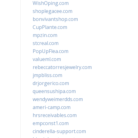
WishOping.com
shoplegacee.com
bonvivantshop.com
CupPlante.com
mpzin.com
stcreal.com
PopUpFlea.com
valueml.com
rebeccatorresjewelry.com
jmpbliss.com
drjorgerico.com
queensushipa.com
wendyweimerdds.com
ameri-camp.com
hrsreceivables.com
empconst1.com
cinderella-support.com