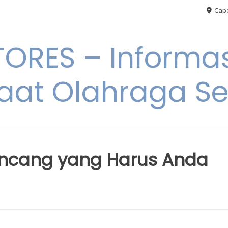
Cape
RES – Informas
aat Olahraga S
encang yang Harus Anda