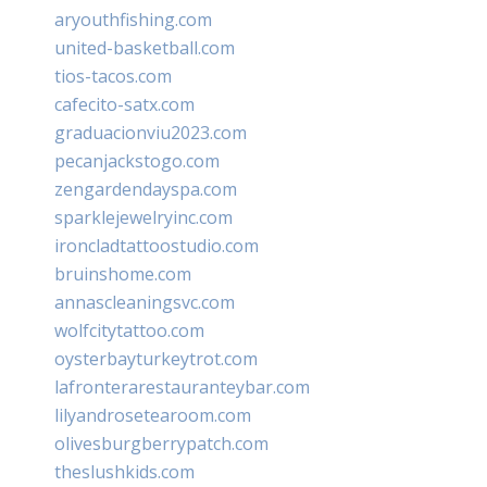
aryouthfishing.com
united-basketball.com
tios-tacos.com
cafecito-satx.com
graduacionviu2023.com
pecanjackstogo.com
zengardendayspa.com
sparklejewelryinc.com
ironcladtattoostudio.com
bruinshome.com
annascleaningsvc.com
wolfcitytattoo.com
oysterbayturkeytrot.com
lafronterarestauranteybar.com
lilyandrosetearoom.com
olivesburgberrypatch.com
theslushkids.com