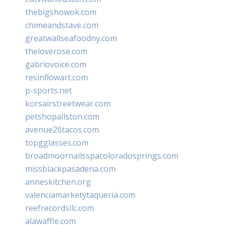
thebigshowok.com
chimeandstave.com
greatwallseafoodny.com
theloverose.com
gabriovoice.com
resinflowart.com
p-sports.net
korsairstreetwear.com
petshopallston.com
avenue26tacos.com
topgglasses.com
broadmoornailsspacoloradosprings.com
missblackpasadena.com
anneskitchen.org
valenciamarketytaqueria.com
reefrecordsllc.com
alawaffle.com