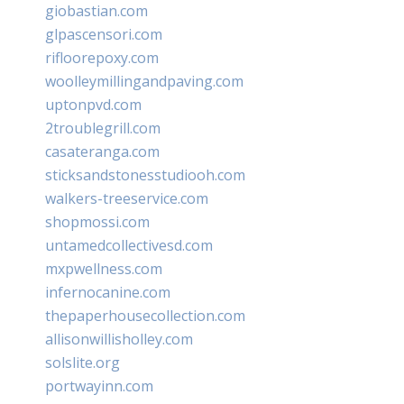
giobastian.com
glpascensori.com
rifloorepoxy.com
woolleymillingandpaving.com
uptonpvd.com
2troublegrill.com
casateranga.com
sticksandstonesstudiooh.com
walkers-treeservice.com
shopmossi.com
untamedcollectivesd.com
mxpwellness.com
infernocanine.com
thepaperhousecollection.com
allisonwillisholley.com
solslite.org
portwayinn.com