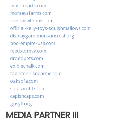
musicrearte.com
morseysfarms.com
riverviewtennis.com
official-kelly-toys-squishmallows.com
displaygardenonsuncrest.org
bbq-empire-usa.com
feedstoreva.com
drogopets.com
ediblechalk.com
tabletennisnearme.com
oaksofa.com
soultacohtx.com
capishcaps.com
gpsyfl.org
MEDIA PARTNER III