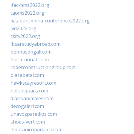
ifac-hms2022.org
taoms2022.org
iias-euromena-conference2022.org
ivd2022.org
csity2022.org
ibsarstudyabroad.com
bennusehgall.com
tsecincinnati.com
roderconstructiongroup.com
plazabatai.com
hawkscayresort.com
hellonquads.com
diarioanimales.com
decogaleri.com
unavozparadios.com
shoes-vert.com
elbotanicopanama.com