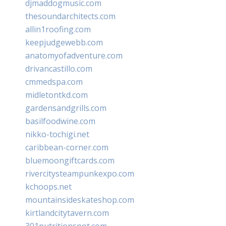
djmaddogmusic.com
thesoundarchitects.com
allin1roofing.com
keepjudgewebb.com
anatomyofadventure.com
drivancastillo.com
cmmedspa.com
midletontkd.com
gardensandgrills.com
basilfoodwine.com
nikko-tochigi.net
caribbean-corner.com
bluemoongiftcards.com
rivercitysteampunkexpo.com
kchoops.net
mountainsideskateshop.com
kirtlandcitytavern.com
301nutritionspot.com