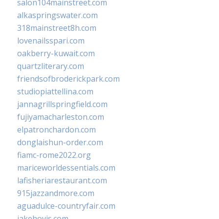
salon104mainstreet.com
alkaspringswater.com
318mainstreet8h.com
lovenailsspari.com
oakberry-kuwait.com
quartzliterary.com
friendsofbroderickpark.com
studiopiattellina.com
jannagrillspringfield.com
fujiyamacharleston.com
elpatronchardon.com
donglaishun-order.com
fiamc-rome2022.org
mariceworldessentials.com
lafisheriarestaurant.com
915jazzandmore.com
aguadulce-countryfair.com
jakehovis.com