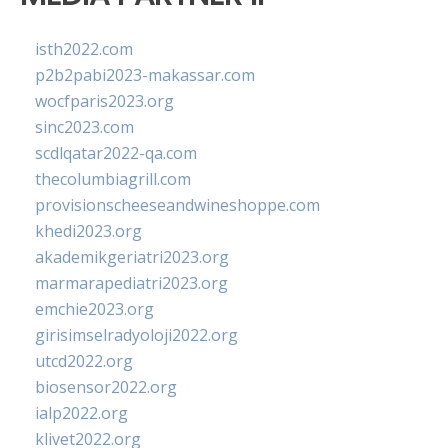
isth2022.com
p2b2pabi2023-makassar.com
wocfparis2023.org
sinc2023.com
scdlqatar2022-qa.com
thecolumbiagrill.com
provisionscheeseandwineshoppe.com
khedi2023.org
akademikgeriatri2023.org
marmarapediatri2023.org
emchie2023.org
girisimselradyoloji2022.org
utcd2022.org
biosensor2022.org
ialp2022.org
klivet2022.org