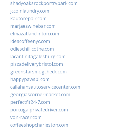
shadyoaksrockportrvpark.com
jccoinlaundry.com
kautorepair.com
marjaeswinebar.com
elmazatlanclinton.com
ideacoffeenyc.com
odieschillicothe.com
lacantinitagalesburg.com
pizzadeliverybristol.com
greenstarsmogcheck.com
happypawspl.com
callahansautoservicecenter.com
georgiascornermarket.com
perfectfit24-7.com
portugalprivatedriver.com
von-racer.com
coffeeshopcharleston.com