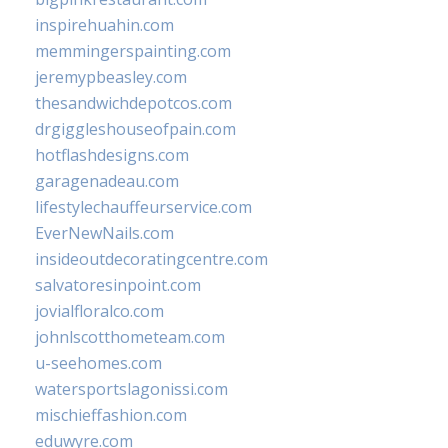
inspirehuahin.com
memmingerspainting.com
jeremypbeasley.com
thesandwichdepotcos.com
drgiggleshouseofpain.com
hotflashdesigns.com
garagenadeau.com
lifestylechauffeurservice.com
EverNewNails.com
insideoutdecoratingcentre.com
salvatoresinpoint.com
jovialfloralco.com
johnlscotthometeam.com
u-seehomes.com
watersportslagonissi.com
mischieffashion.com
eduwyre.com