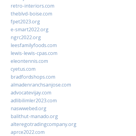
retro-interiors.com
theblvd-boise.com
fpet2023.org
e-smart2022.org
ngrc2022.org
leesfamilyfoods.com
lewis-lewis-cpas.com
eleontennis.com
cyetus.com
bradfordshops.com
almadenranchsanjose.com
advocatevijay.com
adlibilimler2023.com
naswwebed.org
balithut-manado.org
alteregotradingcompany.org
aprce2022.com