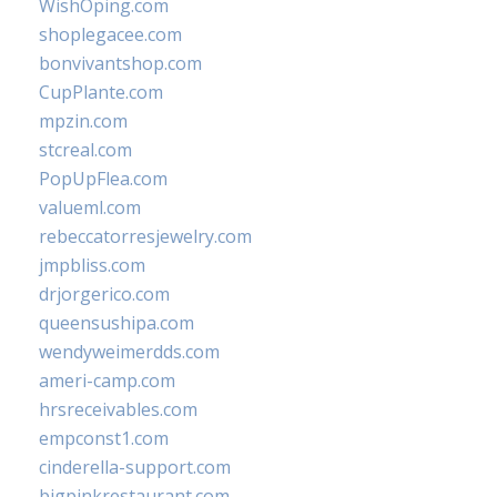
WishOping.com
shoplegacee.com
bonvivantshop.com
CupPlante.com
mpzin.com
stcreal.com
PopUpFlea.com
valueml.com
rebeccatorresjewelry.com
jmpbliss.com
drjorgerico.com
queensushipa.com
wendyweimerdds.com
ameri-camp.com
hrsreceivables.com
empconst1.com
cinderella-support.com
bigpinkrestaurant.com