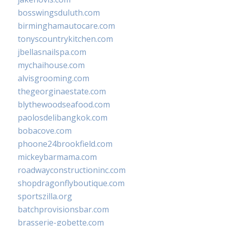
bosswingsduluth.com
birminghamautocare.com
tonyscountrykitchen.com
jbellasnailspa.com
mychaihouse.com
alvisgrooming.com
thegeorginaestate.com
blythewoodseafood.com
paolosdelibangkok.com
bobacove.com
phoone24brookfield.com
mickeybarmama.com
roadwayconstructioninc.com
shopdragonflyboutique.com
sportszilla.org
batchprovisionsbar.com
brasserie-gobette.com