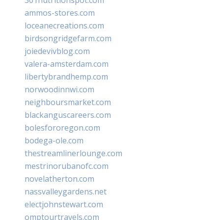
ammos-stores.com
loceanecreations.com
birdsongridgefarm.com
joiedevivblog.com
valera-amsterdam.com
libertybrandhemp.com
norwoodinnwi.com
neighboursmarket.com
blackanguscareers.com
bolesfororegon.com
bodega-ole.com
thestreamlinerlounge.com
mestrinorubanofc.com
novelatherton.com
nassvalleygardens.net
electjohnstewart.com
omptourtravels.com