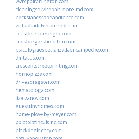
vwrepairarlington.com
cleaningservicebaltimore-md.com
beckslandscapeandfence.com
vistaaltadelveramendi.com
coastlinecateringnc.com
cuesburgershouston.com
psicologiaespecializadaencampeche.com
dmtacos.com
crescentstreetprinting.com
hornopizza.com
driveadragster.com
hematologa.com
lizaivanov.com
guesttinyhomes.com
home-plow-by-meyer.com
palatelatincuisine.com
blackdoglegacy.com
eatvivahouston.com