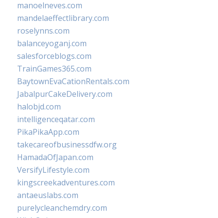
manoelneves.com
mandelaeffectlibrary.com
roselynns.com
balanceyoganj.com
salesforceblogs.com
TrainGames365.com
BaytownEvaCationRentals.com
JabalpurCakeDelivery.com
halobjd.com
intelligenceqatar.com
PikaPikaApp.com
takecareofbusinessdfw.org
HamadaOfJapan.com
VersifyLifestyle.com
kingscreekadventures.com
antaeuslabs.com
purelycleanchemdry.com