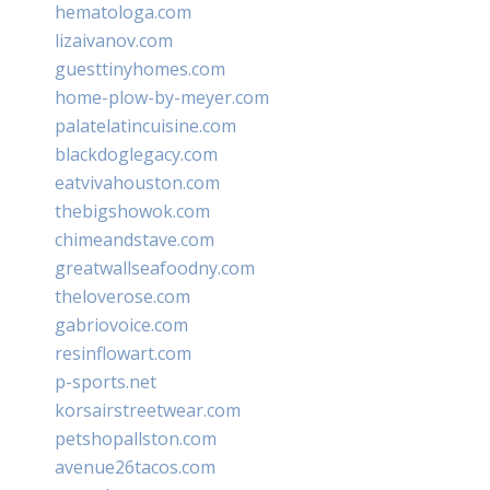
hematologa.com
lizaivanov.com
guesttinyhomes.com
home-plow-by-meyer.com
palatelatincuisine.com
blackdoglegacy.com
eatvivahouston.com
thebigshowok.com
chimeandstave.com
greatwallseafoodny.com
theloverose.com
gabriovoice.com
resinflowart.com
p-sports.net
korsairstreetwear.com
petshopallston.com
avenue26tacos.com