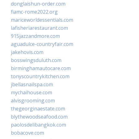
donglaishun-order.com
fiamc-rome2022.org
mariceworldessentials.com
lafisheriarestaurant.com
915jazzandmore.com
aguadulce-countryfair.com
jakehovis.com
bosswingsduluth.com
birminghamautocare.com
tonyscountrykitchen.com
jbellasnailspa.com
mychaihouse.com
alvisgrooming.com
thegeorginaestate.com
blythewoodseafood.com
paolosdelibangkok.com
bobacove.com