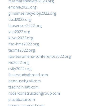
marmarapediatri2023.org
emchie2023.org
girisimselradyoloji2022.org
utcd2022.org
biosensor2022.org
ialp2022.org
klivet2022.org
ifac-hms2022.org
taoms2022.org
iias-euromena-conference2022.org
ivd2022.org
csity2022.org
ibsarstudyabroad.com
bennusehgall.com
tsecincinnati.com
roderconstructiongroup.com
plazabatai.com
hawkscayresort.com