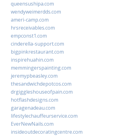
queensushipa.com
wendyweimerdds.com
ameri-camp.com
hrsreceivables.com
empconst1.com
cinderella-support.com
bigpinkrestaurant.com
inspirehuahin.com
memmingerspainting.com
jeremypbeasley.com
thesandwichdepotcos.com
drgiggleshouseofpain.com
hotflashdesigns.com
garagenadeau.com
lifestylechauffeurservice.com
EverNewNails.com
insideoutdecoratingcentre.com