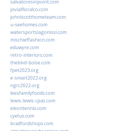
salvatoresinpoint.com
jovialfloralco.com
johnlscotthometeam.com
u-seehomes.com
watersportslagonissi.com
mischieffashion.com
eduwyre.com
retro-interiors.com
theblvd-boise.com
fpet2023.org
e-smart2022.org
ngrc2022.org
leesfamilyfoods.com
lewis-lewis-cpas.com
eleontennis.com
cyetus.com
bradfordshops.com