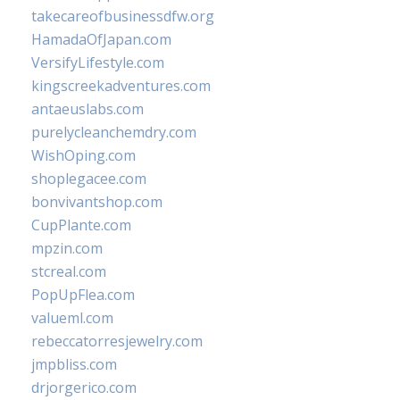
takecareofbusinessdfw.org
HamadaOfJapan.com
VersifyLifestyle.com
kingscreekadventures.com
antaeuslabs.com
purelycleanchemdry.com
WishOping.com
shoplegacee.com
bonvivantshop.com
CupPlante.com
mpzin.com
stcreal.com
PopUpFlea.com
valueml.com
rebeccatorresjewelry.com
jmpbliss.com
drjorgerico.com