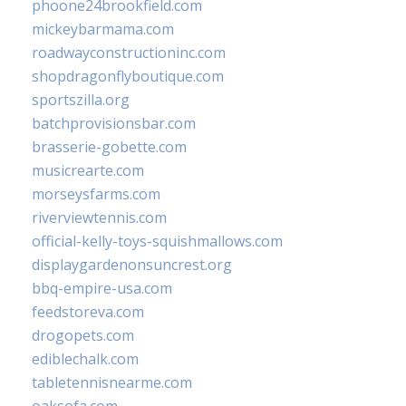
phoone24brookfield.com
mickeybarmama.com
roadwayconstructioninc.com
shopdragonflyboutique.com
sportszilla.org
batchprovisionsbar.com
brasserie-gobette.com
musicrearte.com
morseysfarms.com
riverviewtennis.com
official-kelly-toys-squishmallows.com
displaygardenonsuncrest.org
bbq-empire-usa.com
feedstoreva.com
drogopets.com
ediblechalk.com
tabletennisnearme.com