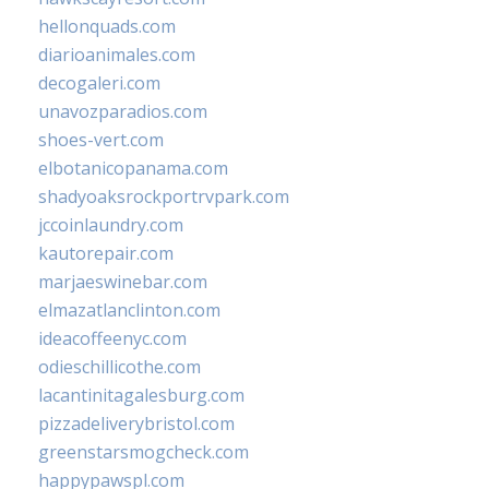
hellonquads.com
diarioanimales.com
decogaleri.com
unavozparadios.com
shoes-vert.com
elbotanicopanama.com
shadyoaksrockportrvpark.com
jccoinlaundry.com
kautorepair.com
marjaeswinebar.com
elmazatlanclinton.com
ideacoffeenyc.com
odieschillicothe.com
lacantinitagalesburg.com
pizzadeliverybristol.com
greenstarsmogcheck.com
happypawspl.com