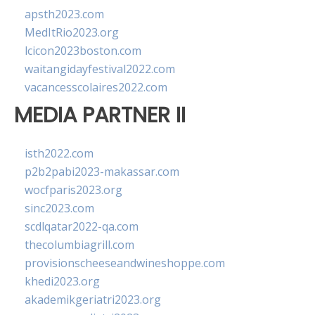
apsth2023.com
MedItRio2023.org
lcicon2023boston.com
waitangidayfestival2022.com
vacancesscolaires2022.com
MEDIA PARTNER II
isth2022.com
p2b2pabi2023-makassar.com
wocfparis2023.org
sinc2023.com
scdlqatar2022-qa.com
thecolumbiagrill.com
provisionscheeseandwineshoppe.com
khedi2023.org
akademikgeriatri2023.org