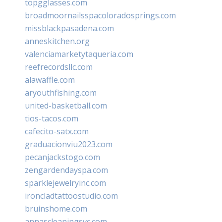
topgglasses.com
broadmoornailsspacoloradosprings.com
missblackpasadena.com
anneskitchen.org
valenciamarketytaqueria.com
reefrecordsllc.com
alawaffle.com
aryouthfishing.com
united-basketball.com
tios-tacos.com
cafecito-satx.com
graduacionviu2023.com
pecanjackstogo.com
zengardendayspa.com
sparklejewelryinc.com
ironcladtattoostudio.com
bruinshome.com
annascleaningsvc.com