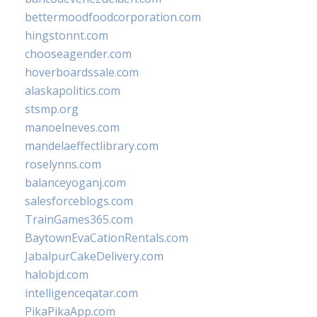
bettermoodfoodcorporation.com
hingstonnt.com
chooseagender.com
hoverboardssale.com
alaskapolitics.com
stsmp.org
manoelneves.com
mandelaeffectlibrary.com
roselynns.com
balanceyoganj.com
salesforceblogs.com
TrainGames365.com
BaytownEvaCationRentals.com
JabalpurCakeDelivery.com
halobjd.com
intelligenceqatar.com
PikaPikaApp.com