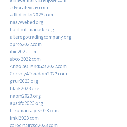
almadenranchsanjose.com
advocatevijay.com
adlibilimler2023.com
naswwebed.org
balithut-manado.org
alteregotradingcompany.org
aprce2022.com
ibie2022.com
sbcc-2022.com
AngolaOilAndGas2022.com
Convoy4Freedom2022.com
grur2023.org
hkhk2023.org
napm2023.org
apsdfd2023.org
forumausape2023.com
imkl2023.com
careerfaircsd2023.com