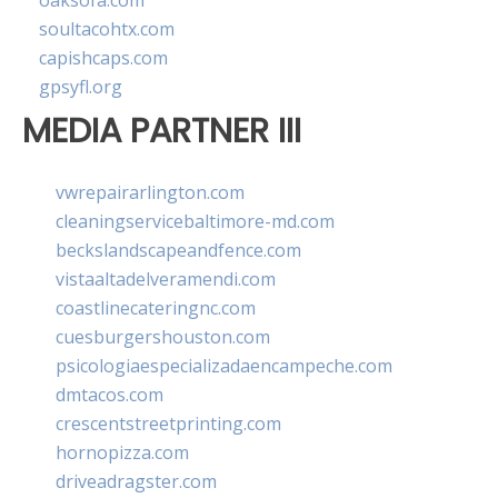
oaksofa.com
soultacohtx.com
capishcaps.com
gpsyfl.org
MEDIA PARTNER III
vwrepairarlington.com
cleaningservicebaltimore-md.com
beckslandscapeandfence.com
vistaaltadelveramendi.com
coastlinecateringnc.com
cuesburgershouston.com
psicologiaespecializadaencampeche.com
dmtacos.com
crescentstreetprinting.com
hornopizza.com
driveadragster.com