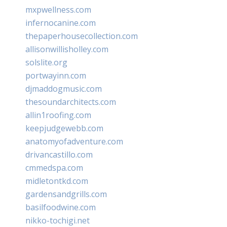
mxpwellness.com
infernocanine.com
thepaperhousecollection.com
allisonwillisholley.com
solslite.org
portwayinn.com
djmaddogmusic.com
thesoundarchitects.com
allin1roofing.com
keepjudgewebb.com
anatomyofadventure.com
drivancastillo.com
cmmedspa.com
midletontkd.com
gardensandgrills.com
basilfoodwine.com
nikko-tochigi.net