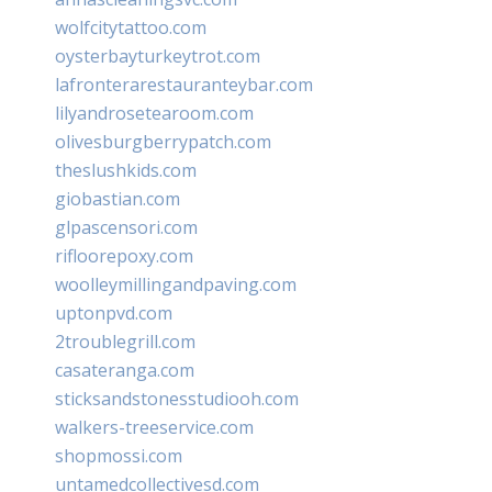
wolfcitytattoo.com
oysterbayturkeytrot.com
lafronterarestauranteybar.com
lilyandrosetearoom.com
olivesburgberrypatch.com
theslushkids.com
giobastian.com
glpascensori.com
rifloorepoxy.com
woolleymillingandpaving.com
uptonpvd.com
2troublegrill.com
casateranga.com
sticksandstonesstudiooh.com
walkers-treeservice.com
shopmossi.com
untamedcollectivesd.com