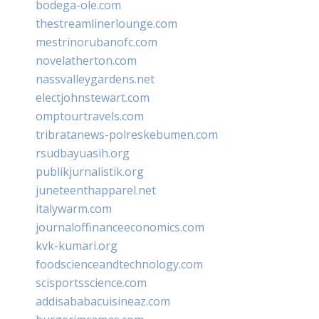
bodega-ole.com
thestreamlinerlounge.com
mestrinorubanofc.com
novelatherton.com
nassvalleygardens.net
electjohnstewart.com
omptourtravels.com
tribratanews-polreskebumen.com
rsudbayuasih.org
publikjurnalistik.org
juneteenthapparel.net
italywarm.com
journaloffinanceeconomics.com
kvk-kumari.org
foodscienceandtechnology.com
scisportsscience.com
addisababacuisineaz.com