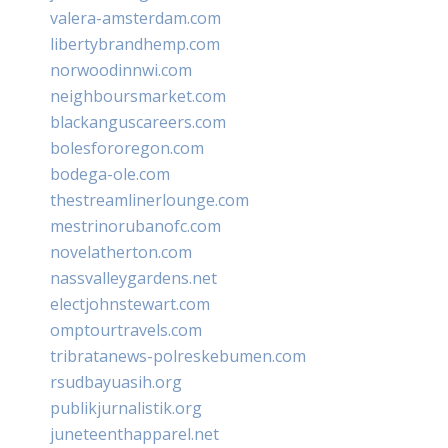
valera-amsterdam.com
libertybrandhemp.com
norwoodinnwi.com
neighboursmarket.com
blackanguscareers.com
bolesfororegon.com
bodega-ole.com
thestreamlinerlounge.com
mestrinorubanofc.com
novelatherton.com
nassvalleygardens.net
electjohnstewart.com
omptourtravels.com
tribratanews-polreskebumen.com
rsudbayuasih.org
publikjurnalistik.org
juneteenthapparel.net