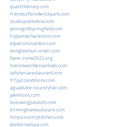
quartzliterary.com
friendsofbroderickpark.com
studiopiattellina.com
jannagrillspringfield.com
fujiyamacharleston.com
elpatronchardon.com
donglaishun-order.com
fiamc-rome2022.org
mariceworldessentials.com
lafisheriarestaurant.com
915jazzandmore.com
aguadulce-countryfair.com
jakehovis.com
bosswingsduluth.com
birminghamautocare.com
tonyscountrykitchen.com
jbellasnailspa.com