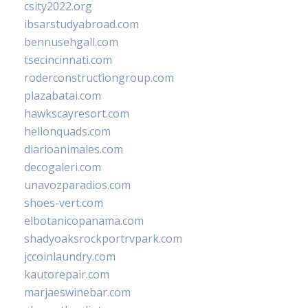
csity2022.org
ibsarstudyabroad.com
bennusehgall.com
tsecincinnati.com
roderconstructiongroup.com
plazabatai.com
hawkscayresort.com
hellonquads.com
diarioanimales.com
decogaleri.com
unavozparadios.com
shoes-vert.com
elbotanicopanama.com
shadyoaksrockportrvpark.com
jccoinlaundry.com
kautorepair.com
marjaeswinebar.com