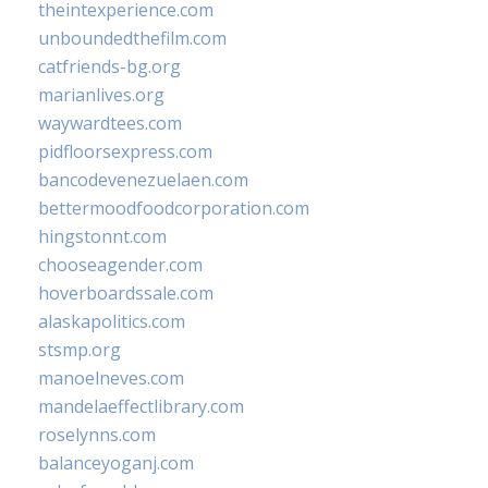
theintexperience.com
unboundedthefilm.com
catfriends-bg.org
marianlives.org
waywardtees.com
pidfloorsexpress.com
bancodevenezuelaen.com
bettermoodfoodcorporation.com
hingstonnt.com
chooseagender.com
hoverboardssale.com
alaskapolitics.com
stsmp.org
manoelneves.com
mandelaeffectlibrary.com
roselynns.com
balanceyoganj.com