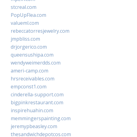
stcreal.com
PopUpFlea.com
valueml.com
rebeccatorresjewelry.com
jmpbliss.com
drjorgerico.com
queensushipa.com
wendyweimerdds.com
ameri-camp.com
hrsreceivables.com
empconst1.com
cinderella-support.com
bigpinkrestaurant.com
inspirehuahin.com
memmingerspainting.com
jeremypbeasley.com
thesandwichdepotcos.com