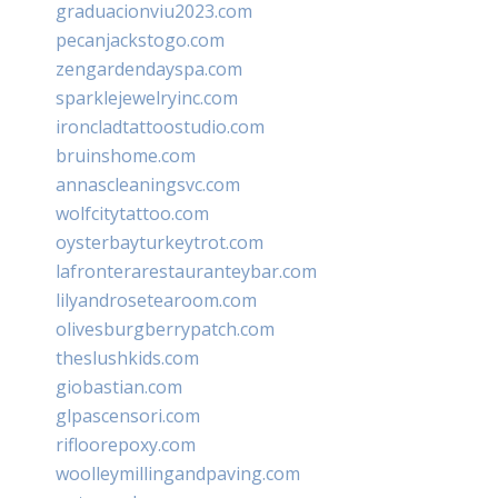
graduacionviu2023.com
pecanjackstogo.com
zengardendayspa.com
sparklejewelryinc.com
ironcladtattoostudio.com
bruinshome.com
annascleaningsvc.com
wolfcitytattoo.com
oysterbayturkeytrot.com
lafronterarestauranteybar.com
lilyandrosetearoom.com
olivesburgberrypatch.com
theslushkids.com
giobastian.com
glpascensori.com
rifloorepoxy.com
woolleymillingandpaving.com