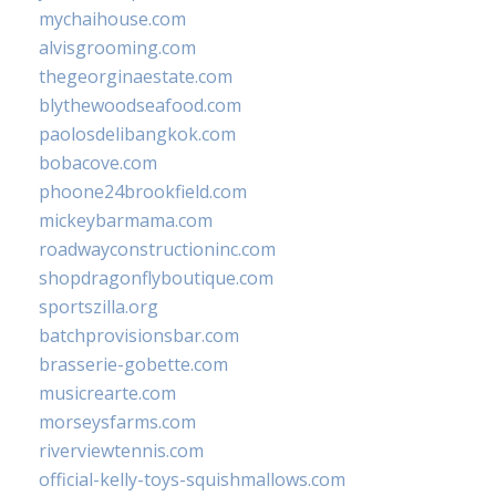
mychaihouse.com
alvisgrooming.com
thegeorginaestate.com
blythewoodseafood.com
paolosdelibangkok.com
bobacove.com
phoone24brookfield.com
mickeybarmama.com
roadwayconstructioninc.com
shopdragonflyboutique.com
sportszilla.org
batchprovisionsbar.com
brasserie-gobette.com
musicrearte.com
morseysfarms.com
riverviewtennis.com
official-kelly-toys-squishmallows.com