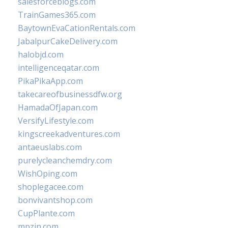
salesforceblogs.com
TrainGames365.com
BaytownEvaCationRentals.com
JabalpurCakeDelivery.com
halobjd.com
intelligenceqatar.com
PikaPikaApp.com
takecareofbusinessdfw.org
HamadaOfJapan.com
VersifyLifestyle.com
kingscreekadventures.com
antaeuslabs.com
purelycleanchemdry.com
WishOping.com
shoplegacee.com
bonvivantshop.com
CupPlante.com
mpzin.com