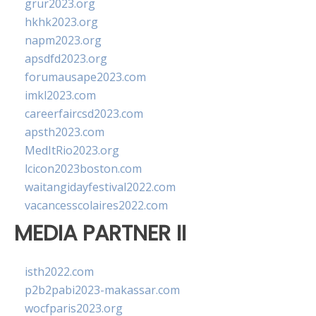
grur2023.org
hkhk2023.org
napm2023.org
apsdfd2023.org
forumausape2023.com
imkl2023.com
careerfaircsd2023.com
apsth2023.com
MedItRio2023.org
lcicon2023boston.com
waitangidayfestival2022.com
vacancesscolaires2022.com
MEDIA PARTNER II
isth2022.com
p2b2pabi2023-makassar.com
wocfparis2023.org