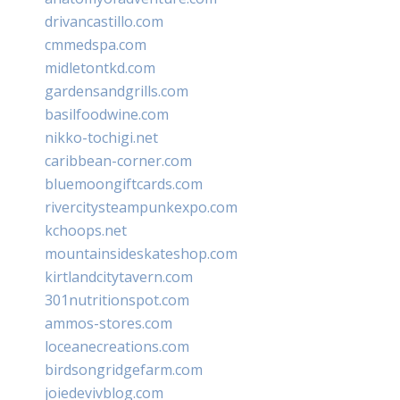
drivancastillo.com
cmmedspa.com
midletontkd.com
gardensandgrills.com
basilfoodwine.com
nikko-tochigi.net
caribbean-corner.com
bluemoongiftcards.com
rivercitysteampunkexpo.com
kchoops.net
mountainsideskateshop.com
kirtlandcitytavern.com
301nutritionspot.com
ammos-stores.com
loceanecreations.com
birdsongridgefarm.com
joiedevivblog.com