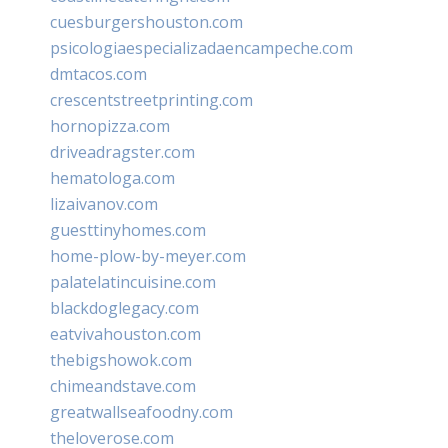
cuesburgershouston.com
psicologiaespecializadaencampeche.com
dmtacos.com
crescentstreetprinting.com
hornopizza.com
driveadragster.com
hematologa.com
lizaivanov.com
guesttinyhomes.com
home-plow-by-meyer.com
palatelatincuisine.com
blackdoglegacy.com
eatvivahouston.com
thebigshowok.com
chimeandstave.com
greatwallseafoodny.com
theloverose.com