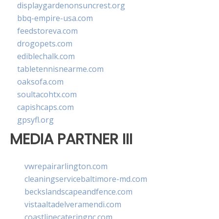
displaygardenonsuncrest.org
bbq-empire-usa.com
feedstoreva.com
drogopets.com
ediblechalk.com
tabletennisnearme.com
oaksofa.com
soultacohtx.com
capishcaps.com
gpsyfl.org
MEDIA PARTNER III
vwrepairarlington.com
cleaningservicebaltimore-md.com
beckslandscapeandfence.com
vistaaltadelveramendi.com
coastlinecateringnc.com