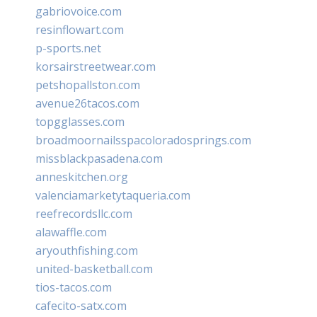
gabriovoice.com
resinflowart.com
p-sports.net
korsairstreetwear.com
petshopallston.com
avenue26tacos.com
topgglasses.com
broadmoornailsspacoloradosprings.com
missblackpasadena.com
anneskitchen.org
valenciamarketytaqueria.com
reefrecordsllc.com
alawaffle.com
aryouthfishing.com
united-basketball.com
tios-tacos.com
cafecito-satx.com