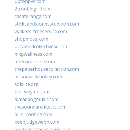
uptonpvd.com
2troublegrill.com
casateranga.com
sticksandstonesstudiooh.com
walkers-treeservice.com
shopmossi.com
untamedcollectivesd.com
mxpwellness.com
infernocanine.com
thepaperhousecollection.com
allisonwillisholley.com
solslite.org
portwayinn.com
djmaddogmusic.com
thesoundarchitects.com
allin1roofing.com
keepjudgewebb.com
anatomyofadventure.com