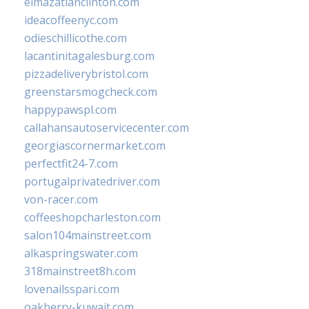
elmazatlanclinton.com
ideacoffeenyc.com
odieschillicothe.com
lacantinitagalesburg.com
pizzadeliverybristol.com
greenstarsmogcheck.com
happypawspl.com
callahansautoservicecenter.com
georgiascornermarket.com
perfectfit24-7.com
portugalprivatedriver.com
von-racer.com
coffeeshopcharleston.com
salon104mainstreet.com
alkaspringswater.com
318mainstreet8h.com
lovenailsspari.com
oakberry-kuwait.com