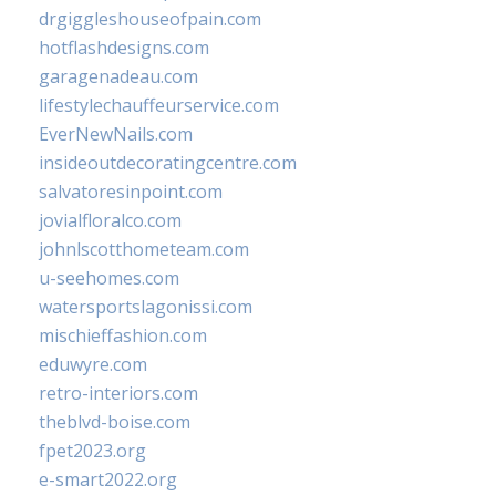
drgiggleshouseofpain.com
hotflashdesigns.com
garagenadeau.com
lifestylechauffeurservice.com
EverNewNails.com
insideoutdecoratingcentre.com
salvatoresinpoint.com
jovialfloralco.com
johnlscotthometeam.com
u-seehomes.com
watersportslagonissi.com
mischieffashion.com
eduwyre.com
retro-interiors.com
theblvd-boise.com
fpet2023.org
e-smart2022.org