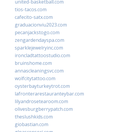
united-basketball.com
tios-tacos.com
cafecito-satx.com
graduacionviu2023.com
pecanjackstogo.com
zengardendayspa.com
sparklejewelryinc.com
ironcladtattoostudio.com
bruinshome.com
annascleaningsvc.com
wolfcitytattoo.com
oysterbayturkeytrot.com
lafronterarestauranteybar.com
lilyandrosetearoom.com
olivesburgberrypatch.com
theslushkids.com
giobastian.com
glpascensori.com