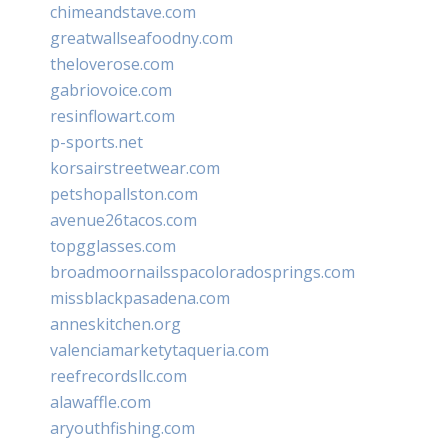
chimeandstave.com
greatwallseafoodny.com
theloverose.com
gabriovoice.com
resinflowart.com
p-sports.net
korsairstreetwear.com
petshopallston.com
avenue26tacos.com
topgglasses.com
broadmoornailsspacoloradosprings.com
missblackpasadena.com
anneskitchen.org
valenciamarketytaqueria.com
reefrecordsllc.com
alawaffle.com
aryouthfishing.com