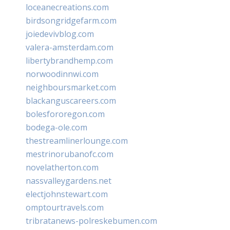
loceanecreations.com
birdsongridgefarm.com
joiedevivblog.com
valera-amsterdam.com
libertybrandhemp.com
norwoodinnwi.com
neighboursmarket.com
blackanguscareers.com
bolesfororegon.com
bodega-ole.com
thestreamlinerlounge.com
mestrinorubanofc.com
novelatherton.com
nassvalleygardens.net
electjohnstewart.com
omptourtravels.com
tribratanews-polreskebumen.com