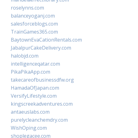
roselynns.com
balanceyoganj.com
salesforceblogs.com
TrainGames365.com
BaytownEvaCationRentals.com
JabalpurCakeDelivery.com
halobjd.com
intelligenceqatar.com
PikaPikaApp.com
takecareofbusinessdfw.org
HamadaOfJapan.com
VersifyLifestyle.com
kingscreekadventures.com
antaeuslabs.com
purelycleanchemdry.com
WishOping.com
shoplegacee.com