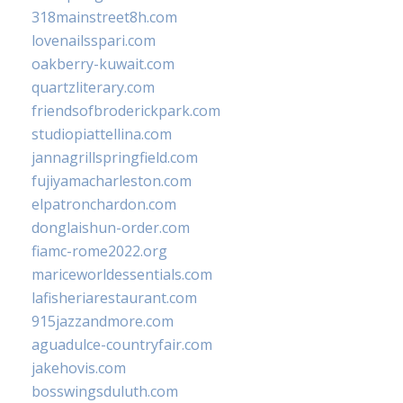
318mainstreet8h.com
lovenailsspari.com
oakberry-kuwait.com
quartzliterary.com
friendsofbroderickpark.com
studiopiattellina.com
jannagrillspringfield.com
fujiyamacharleston.com
elpatronchardon.com
donglaishun-order.com
fiamc-rome2022.org
mariceworldessentials.com
lafisheriarestaurant.com
915jazzandmore.com
aguadulce-countryfair.com
jakehovis.com
bosswingsduluth.com