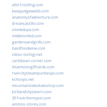
allin1roofing.com
keepjudgewebb.com
anatomyofadventure.com
drivancastillo.com
cmmedspa.com
midletontkd.com
gardensandgrills.com
basilfoodwine.com
nikko-tochigi.net
caribbean-corner.com
bluemoongiftcards.com
rivercitysteampunkexpo.com
kchoops.net
mountainsideskateshop.com
kirtlandcitytavern.com
301nutritionspot.com
ammos-stores.com