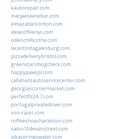
kautorepair.com
marjaeswinebar.com
elmazatlanclinton.com
ideacoffeenyc.com
odieschillicothe.com
lacantinitagalesburg.com
pizzadeliverybristol.com
greenstarsmogcheck.com
happypawspl.com
callahansautoservicecenter.com
georgiascornermarket.com
perfectfit24-7.com
portugalprivatedriver.com
von-racer.com
coffeeshopcharleston.com
salon104mainstreet.com
alkaspringswater.com