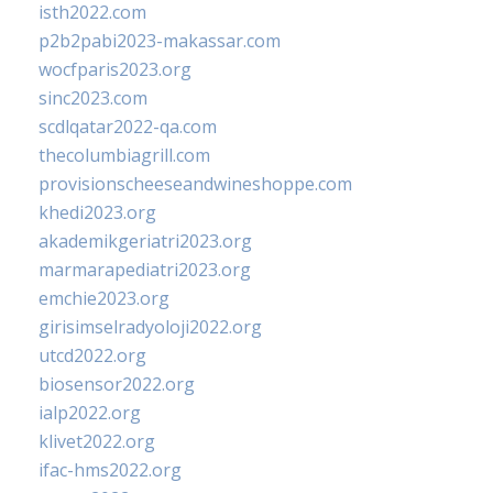
isth2022.com
p2b2pabi2023-makassar.com
wocfparis2023.org
sinc2023.com
scdlqatar2022-qa.com
thecolumbiagrill.com
provisionscheeseandwineshoppe.com
khedi2023.org
akademikgeriatri2023.org
marmarapediatri2023.org
emchie2023.org
girisimselradyoloji2022.org
utcd2022.org
biosensor2022.org
ialp2022.org
klivet2022.org
ifac-hms2022.org