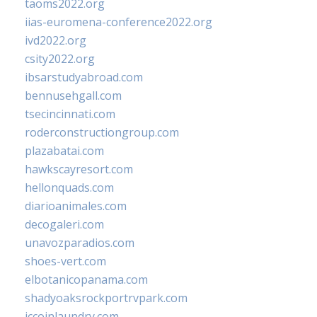
taoms2022.org
iias-euromena-conference2022.org
ivd2022.org
csity2022.org
ibsarstudyabroad.com
bennusehgall.com
tsecincinnati.com
roderconstructiongroup.com
plazabatai.com
hawkscayresort.com
hellonquads.com
diarioanimales.com
decogaleri.com
unavozparadios.com
shoes-vert.com
elbotanicopanama.com
shadyoaksrockportrvpark.com
jccoinlaundry.com