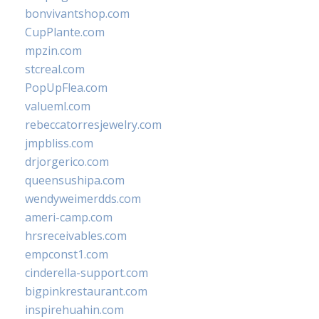
bonvivantshop.com
CupPlante.com
mpzin.com
stcreal.com
PopUpFlea.com
valueml.com
rebeccatorresjewelry.com
jmpbliss.com
drjorgerico.com
queensushipa.com
wendyweimerdds.com
ameri-camp.com
hrsreceivables.com
empconst1.com
cinderella-support.com
bigpinkrestaurant.com
inspirehuahin.com