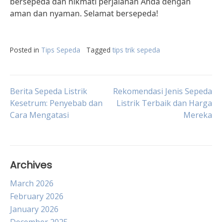
bersepeda dan nikmati perjalanan Anda dengan
aman dan nyaman. Selamat bersepeda!
Posted in
Tips Sepeda
Tagged
tips trik sepeda
Post
Berita Sepeda Listrik
Rekomendasi Jenis Sepeda
Kesetrum: Penyebab dan
Listrik Terbaik dan Harga
Cara Mengatasi
Mereka
navigation
Archives
March 2026
February 2026
January 2026