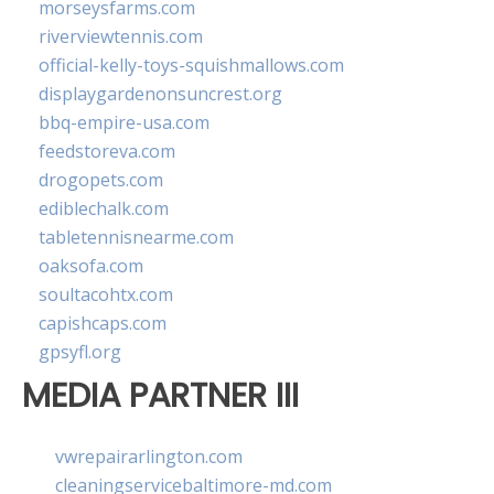
morseysfarms.com
riverviewtennis.com
official-kelly-toys-squishmallows.com
displaygardenonsuncrest.org
bbq-empire-usa.com
feedstoreva.com
drogopets.com
ediblechalk.com
tabletennisnearme.com
oaksofa.com
soultacohtx.com
capishcaps.com
gpsyfl.org
MEDIA PARTNER III
vwrepairarlington.com
cleaningservicebaltimore-md.com