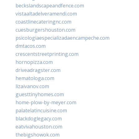
beckslandscapeandfence.com
vistaaltadelveramendi.com
coastlinecateringnc.com
cuesburgershouston.com
psicologiaespecializadaencampeche.com
dmtacos.com
crescentstreetprinting.com
hornopizza.com
driveadragster.com
hematologa.com
lizaivanov.com
guesttinyhomes.com
home-plow-by-meyer.com
palatelatincuisine.com
blackdoglegacy.com
eatvivahouston.com
thebigshowok.com