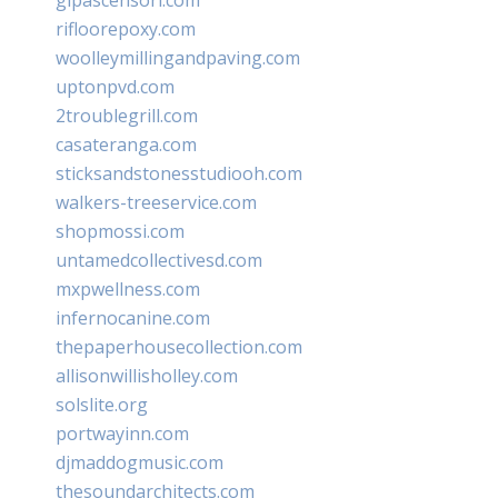
rifloorepoxy.com
woolleymillingandpaving.com
uptonpvd.com
2troublegrill.com
casateranga.com
sticksandstonesstudiooh.com
walkers-treeservice.com
shopmossi.com
untamedcollectivesd.com
mxpwellness.com
infernocanine.com
thepaperhousecollection.com
allisonwillisholley.com
solslite.org
portwayinn.com
djmaddogmusic.com
thesoundarchitects.com