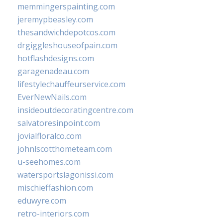
memmingerspainting.com
jeremypbeasley.com
thesandwichdepotcos.com
drgiggleshouseofpain.com
hotflashdesigns.com
garagenadeau.com
lifestylechauffeurservice.com
EverNewNails.com
insideoutdecoratingcentre.com
salvatoresinpoint.com
jovialfloralco.com
johnlscotthometeam.com
u-seehomes.com
watersportslagonissi.com
mischieffashion.com
eduwyre.com
retro-interiors.com