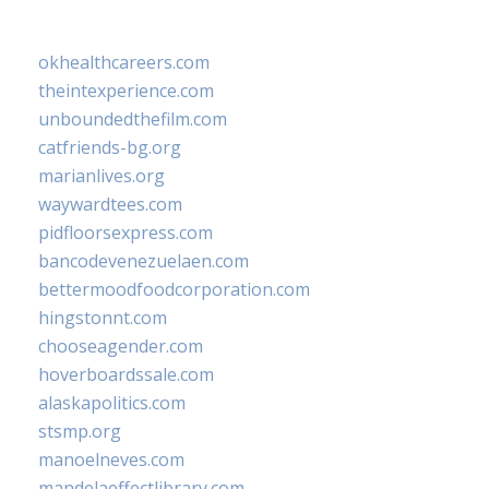
okhealthcareers.com
theintexperience.com
unboundedthefilm.com
catfriends-bg.org
marianlives.org
waywardtees.com
pidfloorsexpress.com
bancodevenezuelaen.com
bettermoodfoodcorporation.com
hingstonnt.com
chooseagender.com
hoverboardssale.com
alaskapolitics.com
stsmp.org
manoelneves.com
mandelaeffectlibrary.com