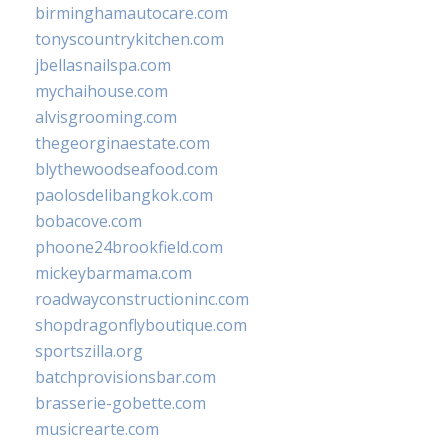
birminghamautocare.com
tonyscountrykitchen.com
jbellasnailspa.com
mychaihouse.com
alvisgrooming.com
thegeorginaestate.com
blythewoodseafood.com
paolosdelibangkok.com
bobacove.com
phoone24brookfield.com
mickeybarmama.com
roadwayconstructioninc.com
shopdragonflyboutique.com
sportszilla.org
batchprovisionsbar.com
brasserie-gobette.com
musicrearte.com