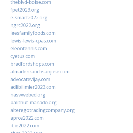
theblvd-boise.com
fpet2023.org
e-smart2022.org
ngrc2022.org
leesfamilyfoods.com
lewis-lewis-cpas.com
eleontennis.com
cyetus.com
bradfordshops.com
almadenranchsanjose.com
advocatevijay.com
adlibilimler2023.com
naswwebed.org
balithut-manado.org
alteregotradingcompany.org
aprce2022.com
ibie2022.com