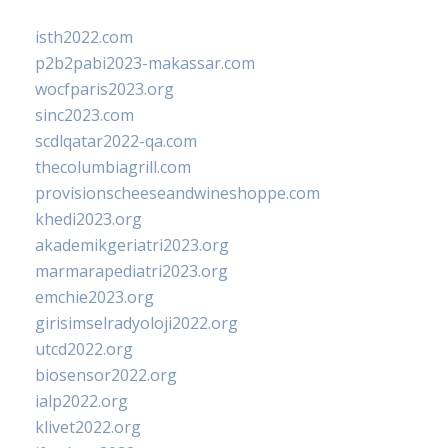
isth2022.com
p2b2pabi2023-makassar.com
wocfparis2023.org
sinc2023.com
scdlqatar2022-qa.com
thecolumbiagrill.com
provisionscheeseandwineshoppe.com
khedi2023.org
akademikgeriatri2023.org
marmarapediatri2023.org
emchie2023.org
girisimselradyoloji2022.org
utcd2022.org
biosensor2022.org
ialp2022.org
klivet2022.org