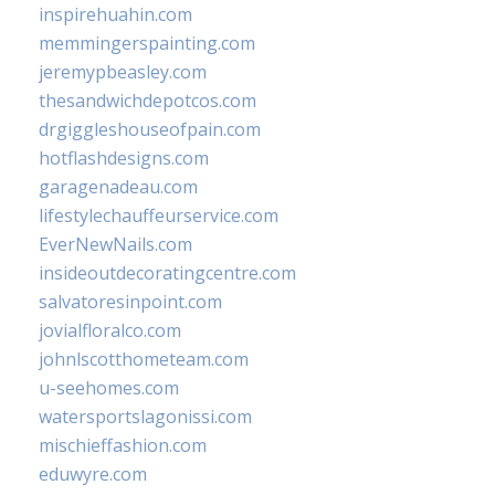
inspirehuahin.com
memmingerspainting.com
jeremypbeasley.com
thesandwichdepotcos.com
drgiggleshouseofpain.com
hotflashdesigns.com
garagenadeau.com
lifestylechauffeurservice.com
EverNewNails.com
insideoutdecoratingcentre.com
salvatoresinpoint.com
jovialfloralco.com
johnlscotthometeam.com
u-seehomes.com
watersportslagonissi.com
mischieffashion.com
eduwyre.com