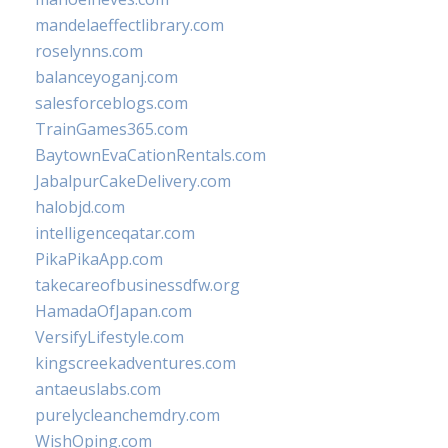
mandelaeffectlibrary.com
roselynns.com
balanceyoganj.com
salesforceblogs.com
TrainGames365.com
BaytownEvaCationRentals.com
JabalpurCakeDelivery.com
halobjd.com
intelligenceqatar.com
PikaPikaApp.com
takecareofbusinessdfw.org
HamadaOfJapan.com
VersifyLifestyle.com
kingscreekadventures.com
antaeuslabs.com
purelycleanchemdry.com
WishOping.com