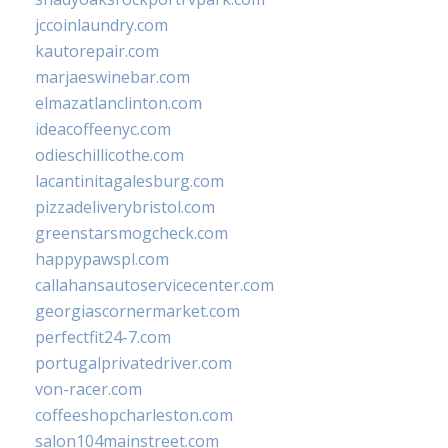
jccoinlaundry.com
kautorepair.com
marjaeswinebar.com
elmazatlanclinton.com
ideacoffeenyc.com
odieschillicothe.com
lacantinitagalesburg.com
pizzadeliverybristol.com
greenstarsmogcheck.com
happypawspl.com
callahansautoservicecenter.com
georgiascornermarket.com
perfectfit24-7.com
portugalprivatedriver.com
von-racer.com
coffeeshopcharleston.com
salon104mainstreet.com