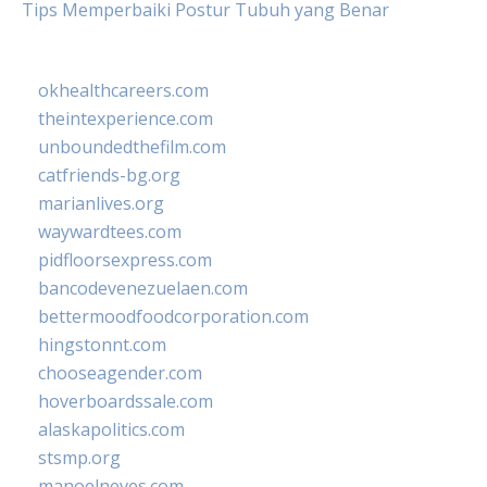
Tips Memperbaiki Postur Tubuh yang Benar
okhealthcareers.com
theintexperience.com
unboundedthefilm.com
catfriends-bg.org
marianlives.org
waywardtees.com
pidfloorsexpress.com
bancodevenezuelaen.com
bettermoodfoodcorporation.com
hingstonnt.com
chooseagender.com
hoverboardssale.com
alaskapolitics.com
stsmp.org
manoelneves.com