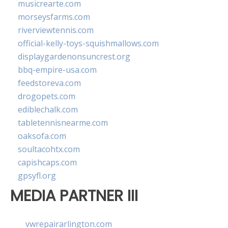
musicrearte.com
morseysfarms.com
riverviewtennis.com
official-kelly-toys-squishmallows.com
displaygardenonsuncrest.org
bbq-empire-usa.com
feedstoreva.com
drogopets.com
ediblechalk.com
tabletennisnearme.com
oaksofa.com
soultacohtx.com
capishcaps.com
gpsyfl.org
MEDIA PARTNER III
vwrepairarlington.com