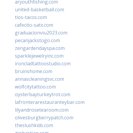
aryouthfishing.com
united-basketball.com
tios-tacos.com
cafecito-satx.com
graduacionviu2023.com
pecanjackstogo.com
zengardendayspa.com
sparklejewelryinc.com
ironcladtattoostudio.com
bruinshome.com
annascleaningsvc.com
wolfcitytattoo.com
oysterbayturkeytrot.com
lafronterarestauranteybar.com
lilyandrosetearoom.com
olivesburgberrypatch.com
theslushkids.com
giobastian.com