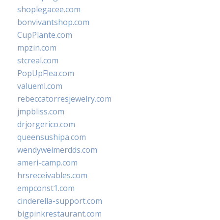
shoplegacee.com
bonvivantshop.com
CupPlante.com
mpzin.com
stcreal.com
PopUpFlea.com
valueml.com
rebeccatorresjewelry.com
jmpbliss.com
drjorgerico.com
queensushipa.com
wendyweimerdds.com
ameri-camp.com
hrsreceivables.com
empconst1.com
cinderella-support.com
bigpinkrestaurant.com