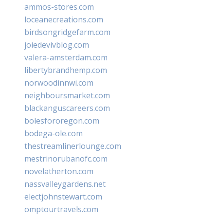
ammos-stores.com
loceanecreations.com
birdsongridgefarm.com
joiedevivblog.com
valera-amsterdam.com
libertybrandhemp.com
norwoodinnwi.com
neighboursmarket.com
blackanguscareers.com
bolesfororegon.com
bodega-ole.com
thestreamlinerlounge.com
mestrinorubanofc.com
novelatherton.com
nassvalleygardens.net
electjohnstewart.com
omptourtravels.com