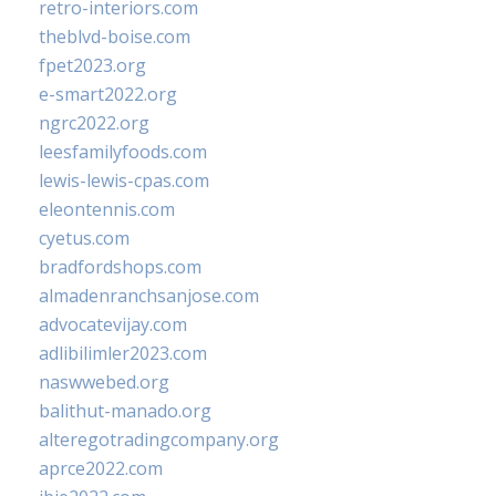
retro-interiors.com
theblvd-boise.com
fpet2023.org
e-smart2022.org
ngrc2022.org
leesfamilyfoods.com
lewis-lewis-cpas.com
eleontennis.com
cyetus.com
bradfordshops.com
almadenranchsanjose.com
advocatevijay.com
adlibilimler2023.com
naswwebed.org
balithut-manado.org
alteregotradingcompany.org
aprce2022.com