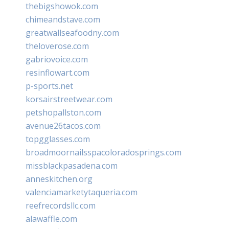
thebigshowok.com
chimeandstave.com
greatwallseafoodny.com
theloverose.com
gabriovoice.com
resinflowart.com
p-sports.net
korsairstreetwear.com
petshopallston.com
avenue26tacos.com
topgglasses.com
broadmoornailsspacoloradosprings.com
missblackpasadena.com
anneskitchen.org
valenciamarketytaqueria.com
reefrecordsllc.com
alawaffle.com