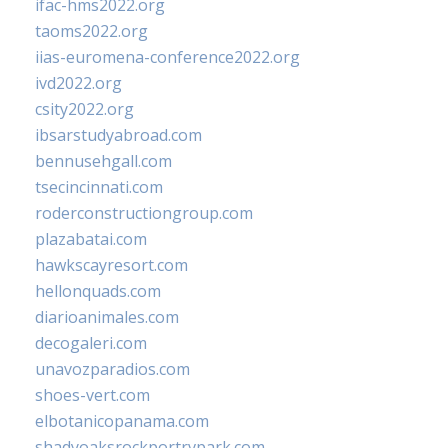
ifac-hms2022.org
taoms2022.org
iias-euromena-conference2022.org
ivd2022.org
csity2022.org
ibsarstudyabroad.com
bennusehgall.com
tsecincinnati.com
roderconstructiongroup.com
plazabatai.com
hawkscayresort.com
hellonquads.com
diarioanimales.com
decogaleri.com
unavozparadios.com
shoes-vert.com
elbotanicopanama.com
shadyoaksrockportrvpark.com