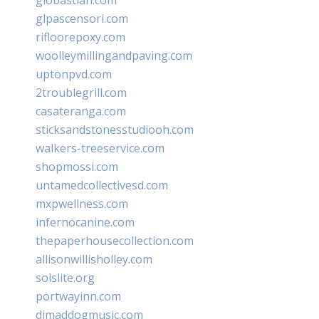
glpascensori.com
rifloorepoxy.com
woolleymillingandpaving.com
uptonpvd.com
2troublegrill.com
casateranga.com
sticksandstonesstudiooh.com
walkers-treeservice.com
shopmossi.com
untamedcollectivesd.com
mxpwellness.com
infernocanine.com
thepaperhousecollection.com
allisonwillisholley.com
solslite.org
portwayinn.com
djmaddogmusic.com