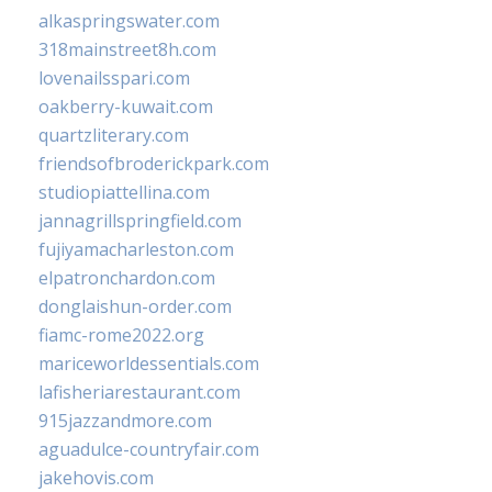
alkaspringswater.com
318mainstreet8h.com
lovenailsspari.com
oakberry-kuwait.com
quartzliterary.com
friendsofbroderickpark.com
studiopiattellina.com
jannagrillspringfield.com
fujiyamacharleston.com
elpatronchardon.com
donglaishun-order.com
fiamc-rome2022.org
mariceworldessentials.com
lafisheriarestaurant.com
915jazzandmore.com
aguadulce-countryfair.com
jakehovis.com