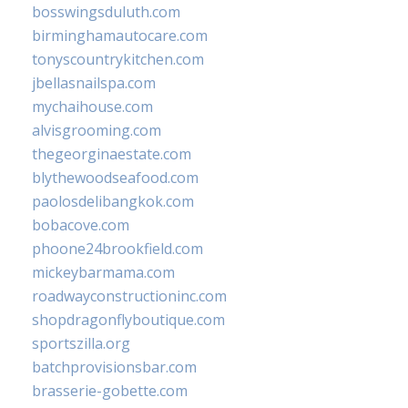
bosswingsduluth.com
birminghamautocare.com
tonyscountrykitchen.com
jbellasnailspa.com
mychaihouse.com
alvisgrooming.com
thegeorginaestate.com
blythewoodseafood.com
paolosdelibangkok.com
bobacove.com
phoone24brookfield.com
mickeybarmama.com
roadwayconstructioninc.com
shopdragonflyboutique.com
sportszilla.org
batchprovisionsbar.com
brasserie-gobette.com