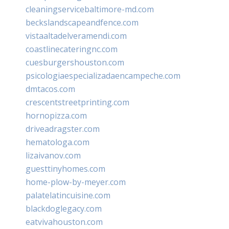
cleaningservicebaltimore-md.com
beckslandscapeandfence.com
vistaaltadelveramendi.com
coastlinecateringnc.com
cuesburgershouston.com
psicologiaespecializadaencampeche.com
dmtacos.com
crescentstreetprinting.com
hornopizza.com
driveadragster.com
hematologa.com
lizaivanov.com
guesttinyhomes.com
home-plow-by-meyer.com
palatelatincuisine.com
blackdoglegacy.com
eatvivahouston.com