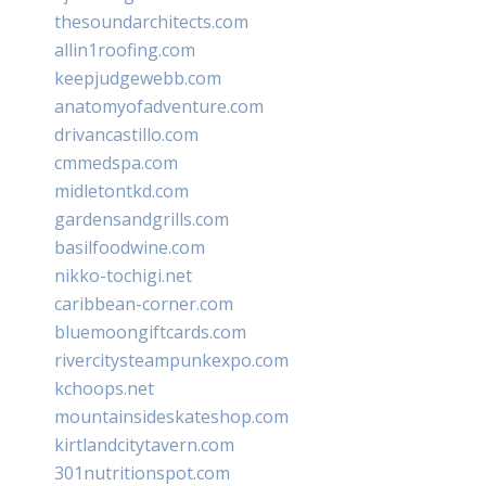
thesoundarchitects.com
allin1roofing.com
keepjudgewebb.com
anatomyofadventure.com
drivancastillo.com
cmmedspa.com
midletontkd.com
gardensandgrills.com
basilfoodwine.com
nikko-tochigi.net
caribbean-corner.com
bluemoongiftcards.com
rivercitysteampunkexpo.com
kchoops.net
mountainsideskateshop.com
kirtlandcitytavern.com
301nutritionspot.com