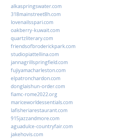
alkaspringswater.com
318mainstreet8h.com
lovenailsspari.com
oakberry-kuwait.com
quartzliterary.com
friendsofbroderickpark.com
studiopiattellina.com
jannagrillspringfield.com
fujiyamacharleston.com
elpatronchardon.com
donglaishun-order.com
fiamc-rome2022.org
mariceworldessentials.com
lafisheriarestaurant.com
915jazzandmore.com
aguadulce-countryfair.com
jakehovis.com