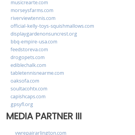
musicrearte.com
morseysfarms.com
riverviewtennis.com
official-kelly-toys-squishmallows.com
displaygardenonsuncrest.org
bbq-empire-usa.com
feedstoreva.com
drogopets.com
ediblechalk.com
tabletennisnearme.com
oaksofa.com
soultacohtx.com
capishcaps.com
gpsyfl.org
MEDIA PARTNER III
vwrepairarlington.com