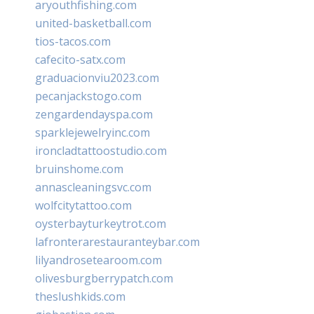
aryouthfishing.com
united-basketball.com
tios-tacos.com
cafecito-satx.com
graduacionviu2023.com
pecanjackstogo.com
zengardendayspa.com
sparklejewelryinc.com
ironcladtattoostudio.com
bruinshome.com
annascleaningsvc.com
wolfcitytattoo.com
oysterbayturkeytrot.com
lafronterarestauranteybar.com
lilyandrosetearoom.com
olivesburgberrypatch.com
theslushkids.com