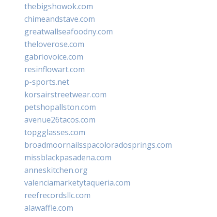
thebigshowok.com
chimeandstave.com
greatwallseafoodny.com
theloverose.com
gabriovoice.com
resinflowart.com
p-sports.net
korsairstreetwear.com
petshopallston.com
avenue26tacos.com
topgglasses.com
broadmoornailsspacoloradosprings.com
missblackpasadena.com
anneskitchen.org
valenciamarketytaqueria.com
reefrecordsllc.com
alawaffle.com