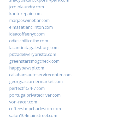
shadyoaksrockportrvpark.com
jccoinlaundry.com
kautorepair.com
marjaeswinebar.com
elmazatlanclinton.com
ideacoffeenyc.com
odieschillicothe.com
lacantinitagalesburg.com
pizzadeliverybristol.com
greenstarsmogcheck.com
happypawspl.com
callahansautoservicecenter.com
georgiascornermarket.com
perfectfit24-7.com
portugalprivatedriver.com
von-racer.com
coffeeshopcharleston.com
salon104mainstreet.com