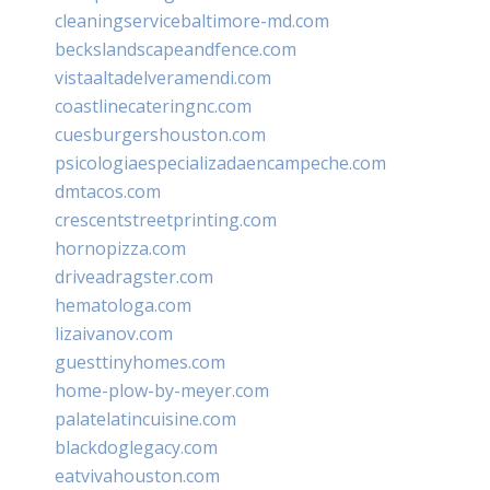
cleaningservicebaltimore-md.com
beckslandscapeandfence.com
vistaaltadelveramendi.com
coastlinecateringnc.com
cuesburgershouston.com
psicologiaespecializadaencampeche.com
dmtacos.com
crescentstreetprinting.com
hornopizza.com
driveadragster.com
hematologa.com
lizaivanov.com
guesttinyhomes.com
home-plow-by-meyer.com
palatelatincuisine.com
blackdoglegacy.com
eatvivahouston.com