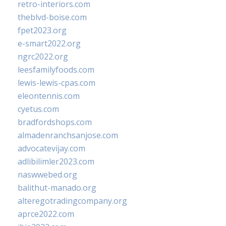
retro-interiors.com
theblvd-boise.com
fpet2023.org
e-smart2022.org
ngrc2022.org
leesfamilyfoods.com
lewis-lewis-cpas.com
eleontennis.com
cyetus.com
bradfordshops.com
almadenranchsanjose.com
advocatevijay.com
adlibilimler2023.com
naswwebed.org
balithut-manado.org
alteregotradingcompany.org
aprce2022.com