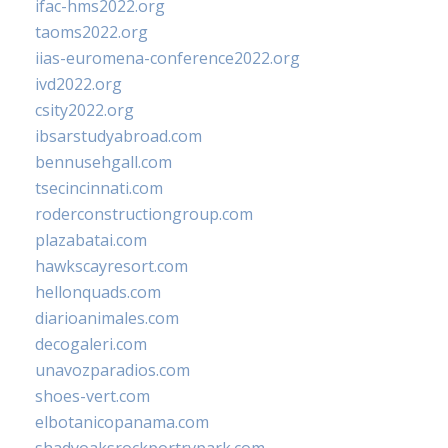
ifac-hms2022.org
taoms2022.org
iias-euromena-conference2022.org
ivd2022.org
csity2022.org
ibsarstudyabroad.com
bennusehgall.com
tsecincinnati.com
roderconstructiongroup.com
plazabatai.com
hawkscayresort.com
hellonquads.com
diarioanimales.com
decogaleri.com
unavozparadios.com
shoes-vert.com
elbotanicopanama.com