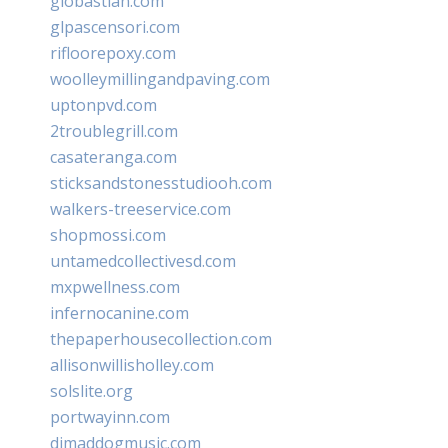
giobastian.com
glpascensori.com
rifloorepoxy.com
woolleymillingandpaving.com
uptonpvd.com
2troublegrill.com
casateranga.com
sticksandstonesstudiooh.com
walkers-treeservice.com
shopmossi.com
untamedcollectivesd.com
mxpwellness.com
infernocanine.com
thepaperhousecollection.com
allisonwillisholley.com
solslite.org
portwayinn.com
djmaddogmusic.com