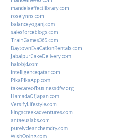
manoelneves.com
mandelaeffectlibrary.com
roselynns.com
balanceyoganj.com
salesforceblogs.com
TrainGames365.com
BaytownEvaCationRentals.com
JabalpurCakeDelivery.com
halobjd.com
intelligenceqatar.com
PikaPikaApp.com
takecareofbusinessdfw.org
HamadaOfJapan.com
VersifyLifestyle.com
kingscreekadventures.com
antaeuslabs.com
purelycleanchemdry.com
WishOping.com