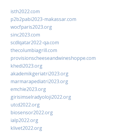
isth2022.com
p2b2pabi2023-makassar.com
wocfparis2023.org
sinc2023.com
scdlqatar2022-qa.com
thecolumbiagrill.com
provisionscheeseandwineshoppe.com
khedi2023.org
akademikgeriatri2023.org
marmarapediatri2023.org
emchie2023.org
girisimselradyoloji2022.org
utcd2022.org
biosensor2022.org
ialp2022.org
klivet2022.org