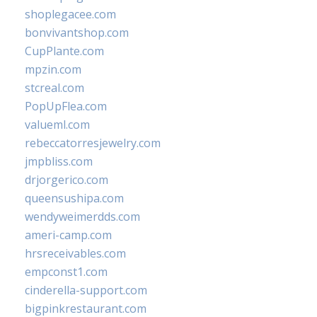
shoplegacee.com
bonvivantshop.com
CupPlante.com
mpzin.com
stcreal.com
PopUpFlea.com
valueml.com
rebeccatorresjewelry.com
jmpbliss.com
drjorgerico.com
queensushipa.com
wendyweimerdds.com
ameri-camp.com
hrsreceivables.com
empconst1.com
cinderella-support.com
bigpinkrestaurant.com