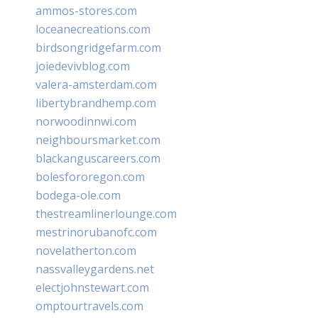
ammos-stores.com
loceanecreations.com
birdsongridgefarm.com
joiedevivblog.com
valera-amsterdam.com
libertybrandhemp.com
norwoodinnwi.com
neighboursmarket.com
blackanguscareers.com
bolesfororegon.com
bodega-ole.com
thestreamlinerlounge.com
mestrinorubanofc.com
novelatherton.com
nassvalleygardens.net
electjohnstewart.com
omptourtravels.com