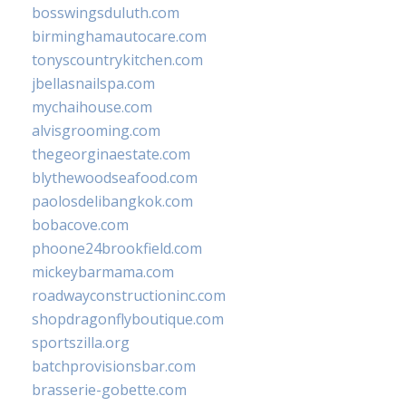
bosswingsduluth.com
birminghamautocare.com
tonyscountrykitchen.com
jbellasnailspa.com
mychaihouse.com
alvisgrooming.com
thegeorginaestate.com
blythewoodseafood.com
paolosdelibangkok.com
bobacove.com
phoone24brookfield.com
mickeybarmama.com
roadwayconstructioninc.com
shopdragonflyboutique.com
sportszilla.org
batchprovisionsbar.com
brasserie-gobette.com