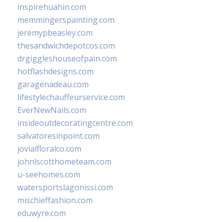
inspirehuahin.com
memmingerspainting.com
jeremypbeasley.com
thesandwichdepotcos.com
drgiggleshouseofpain.com
hotflashdesigns.com
garagenadeau.com
lifestylechauffeurservice.com
EverNewNails.com
insideoutdecoratingcentre.com
salvatoresinpoint.com
jovialfloralco.com
johnlscotthometeam.com
u-seehomes.com
watersportslagonissi.com
mischieffashion.com
eduwyre.com