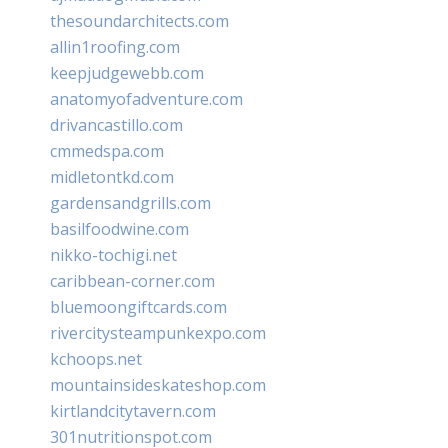
thesoundarchitects.com
allin1roofing.com
keepjudgewebb.com
anatomyofadventure.com
drivancastillo.com
cmmedspa.com
midletontkd.com
gardensandgrills.com
basilfoodwine.com
nikko-tochigi.net
caribbean-corner.com
bluemoongiftcards.com
rivercitysteampunkexpo.com
kchoops.net
mountainsideskateshop.com
kirtlandcitytavern.com
301nutritionspot.com