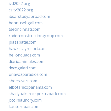
ivd2022.org
csity2022.org
ibsarstudyabroad.com
bennusehgall.com
tsecincinnati.com
roderconstructiongroup.com
plazabatai.com
hawkscayresort.com
hellonquads.com
diarioanimales.com
decogaleri.com
unavozparadios.com
shoes-vert.com
elbotanicopanama.com
shadyoaksrockportrvpark.com
jccoinlaundry.com
kautorepair.com