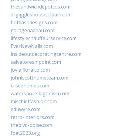
thesandwichdepotcos.com
drgiggleshouseofpain.com
hotflashdesigns.com
garagenadeau.com
lifestylechauffeurservice.com
EverNewNails.com
insideoutdecoratingcentre.com
salvatoresinpoint.com
jovialfloralco.com
johnlscotthometeam.com
u-seehomes.com
watersportslagonissi.com
mischieffashion.com
eduwyre.com
retro-interiors.com
theblvd-boise.com
fpet2023.org