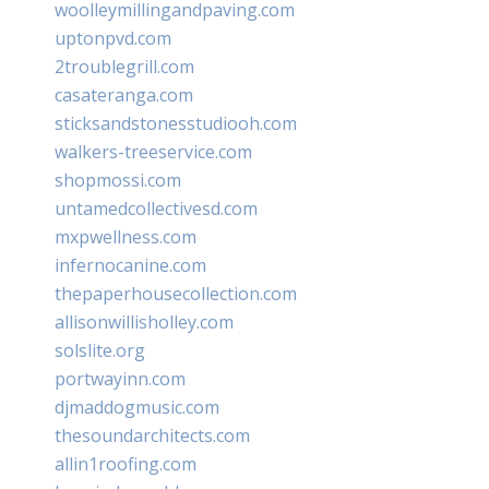
woolleymillingandpaving.com
uptonpvd.com
2troublegrill.com
casateranga.com
sticksandstonesstudiooh.com
walkers-treeservice.com
shopmossi.com
untamedcollectivesd.com
mxpwellness.com
infernocanine.com
thepaperhousecollection.com
allisonwillisholley.com
solslite.org
portwayinn.com
djmaddogmusic.com
thesoundarchitects.com
allin1roofing.com