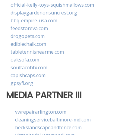
official-kelly-toys-squishmallows.com
displaygardenonsuncrest.org
bbq-empire-usa.com
feedstoreva.com
drogopets.com
ediblechalk.com
tabletennisnearme.com
oaksofa.com
soultacohtx.com
capishcaps.com
gpsyfl.org
MEDIA PARTNER III
vwrepairarlington.com
cleaningservicebaltimore-md.com
beckslandscapeandfence.com