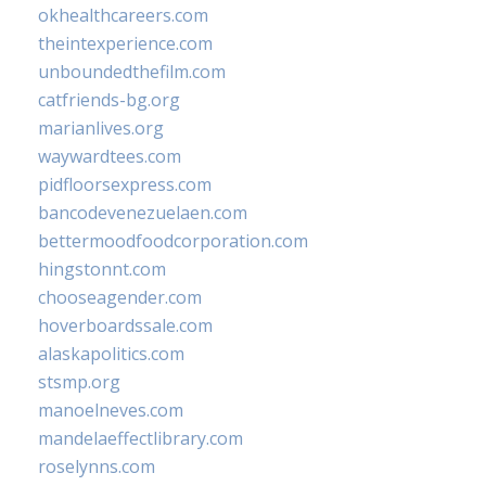
okhealthcareers.com
theintexperience.com
unboundedthefilm.com
catfriends-bg.org
marianlives.org
waywardtees.com
pidfloorsexpress.com
bancodevenezuelaen.com
bettermoodfoodcorporation.com
hingstonnt.com
chooseagender.com
hoverboardssale.com
alaskapolitics.com
stsmp.org
manoelneves.com
mandelaeffectlibrary.com
roselynns.com