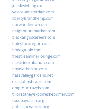
joiedevivblog.com
valera-amsterdam.com
libertybrandhemp.com
norwoodinnwi.com
neighboursmarket.com
blackanguscareers.com
bolesfororegon.com
bodega-ole.com
thestreamlinerlounge.com
mestrinorubanofc.com
novelatherton.com
nassvalleygardens.net
electjohnstewart.com
omptourtravels.com
tribratanews-polreskebumen.com
rsudbayuasih.org
publikjurnalistik.org