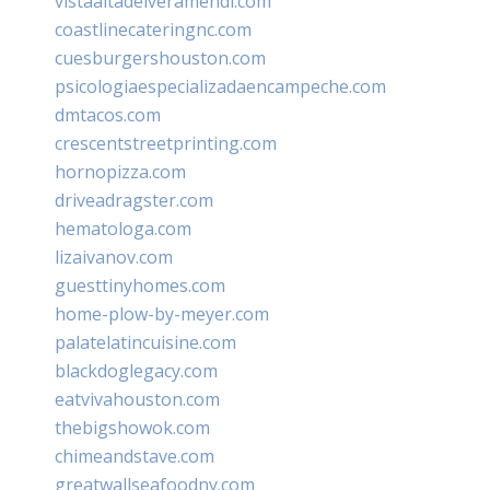
vistaaltadelveramendi.com
coastlinecateringnc.com
cuesburgershouston.com
psicologiaespecializadaencampeche.com
dmtacos.com
crescentstreetprinting.com
hornopizza.com
driveadragster.com
hematologa.com
lizaivanov.com
guesttinyhomes.com
home-plow-by-meyer.com
palatelatincuisine.com
blackdoglegacy.com
eatvivahouston.com
thebigshowok.com
chimeandstave.com
greatwallseafoodny.com