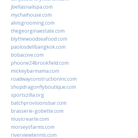
jbellasnailspa.com
mychaihouse.com
alvisgrooming.com
thegeorginaestate.com
blythewoodseafood.com
paolosdelibangkok.com
bobacove.com
phoone24brookfield.com
mickeybarmama.com
roadwayconstructioninc.com
shopdragonflyboutique.com
sportszilla.org
batchprovisionsbar.com
brasserie-gobette.com
musicrearte.com
morseysfarms.com
riverviewtennis.com