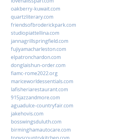
lovenailsspari.com
oakberry-kuwait.com
quartzliterary.com
friendsofbroderickpark.com
studiopiattellina.com
jannagrillspringfield.com
fujiyamacharleston.com
elpatronchardon.com
donglaishun-order.com
fiamc-rome2022.org
mariceworldessentials.com
lafisheriarestaurant.com
915jazzandmore.com
aguadulce-countryfair.com
jakehovis.com
bosswingsduluth.com
birminghamautocare.com
tonyscountrykitchen.com