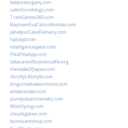
balanceyoganj.com
salesforceblogs.com
TrainGames365.com
BaytownEvaCationRentals.com
JabalpurCakeDelivery.com
halobjd.com
intelligenceqatar.com
PikaPikaApp.com
takecareofbusinessdfw.org
HamadaOfJapan.com
VersifyLifestyle.com
kingscreekadventures.com
antaeuslabs.com
purelycleanchemdry.com
WishOping.com
shoplegacee.com
bonvivantshop.com