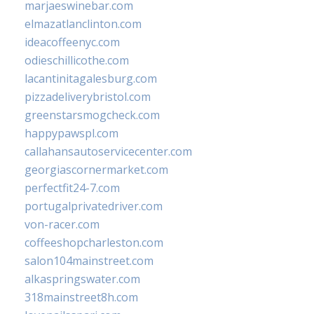
marjaeswinebar.com
elmazatlanclinton.com
ideacoffeenyc.com
odieschillicothe.com
lacantinitagalesburg.com
pizzadeliverybristol.com
greenstarsmogcheck.com
happypawspl.com
callahansautoservicecenter.com
georgiascornermarket.com
perfectfit24-7.com
portugalprivatedriver.com
von-racer.com
coffeeshopcharleston.com
salon104mainstreet.com
alkaspringswater.com
318mainstreet8h.com