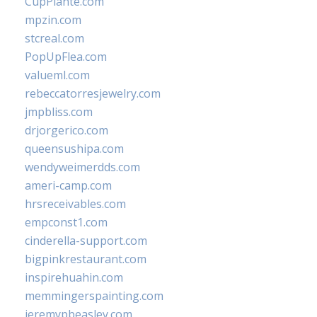
CupPlante.com
mpzin.com
stcreal.com
PopUpFlea.com
valueml.com
rebeccatorresjewelry.com
jmpbliss.com
drjorgerico.com
queensushipa.com
wendyweimerdds.com
ameri-camp.com
hrsreceivables.com
empconst1.com
cinderella-support.com
bigpinkrestaurant.com
inspirehuahin.com
memmingerspainting.com
jeremypbeasley.com