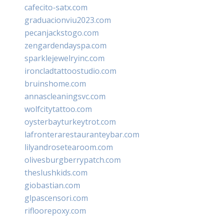
cafecito-satx.com
graduacionviu2023.com
pecanjackstogo.com
zengardendayspa.com
sparklejewelryinc.com
ironcladtattoostudio.com
bruinshome.com
annascleaningsvc.com
wolfcitytattoo.com
oysterbayturkeytrot.com
lafronterarestauranteybar.com
lilyandrosetearoom.com
olivesburgberrypatch.com
theslushkids.com
giobastian.com
glpascensori.com
rifloorepoxy.com