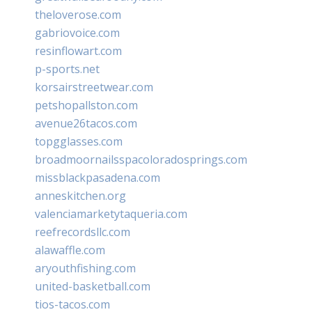
theloverose.com
gabriovoice.com
resinflowart.com
p-sports.net
korsairstreetwear.com
petshopallston.com
avenue26tacos.com
topgglasses.com
broadmoornailsspacoloradosprings.com
missblackpasadena.com
anneskitchen.org
valenciamarketytaqueria.com
reefrecordsllc.com
alawaffle.com
aryouthfishing.com
united-basketball.com
tios-tacos.com