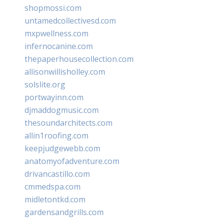
shopmossi.com
untamedcollectivesd.com
mxpwellness.com
infernocanine.com
thepaperhousecollection.com
allisonwillisholley.com
solslite.org
portwayinn.com
djmaddogmusic.com
thesoundarchitects.com
allin1roofing.com
keepjudgewebb.com
anatomyofadventure.com
drivancastillo.com
cmmedspa.com
midletontkd.com
gardensandgrills.com