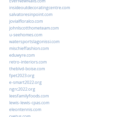
EverNewNails.com
insideoutdecoratingcentre.com
salvatoresinpoint.com
jovialfloralco.com
johnlscotthometeam.com
u-seehomes.com
watersportslagonissi.com
mischieffashion.com
eduwyre.com
retro-interiors.com
theblvd-boise.com
fpet2023.org
e-smart2022.org
ngrc2022.org
leesfamilyfoods.com
lewis-lewis-cpas.com
eleontennis.com
cyetus.com