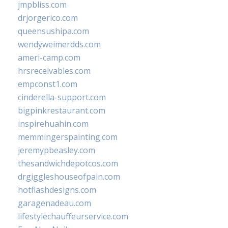
jmpbliss.com
drjorgerico.com
queensushipa.com
wendyweimerdds.com
ameri-camp.com
hrsreceivables.com
empconst1.com
cinderella-support.com
bigpinkrestaurant.com
inspirehuahin.com
memmingerspainting.com
jeremypbeasley.com
thesandwichdepotcos.com
drgiggleshouseofpain.com
hotflashdesigns.com
garagenadeau.com
lifestylechauffeurservice.com