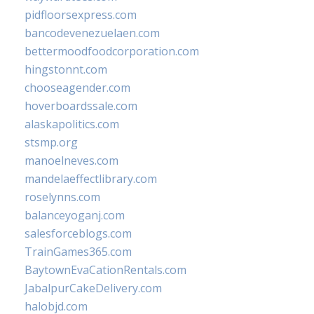
pidfloorsexpress.com
bancodevenezuelaen.com
bettermoodfoodcorporation.com
hingstonnt.com
chooseagender.com
hoverboardssale.com
alaskapolitics.com
stsmp.org
manoelneves.com
mandelaeffectlibrary.com
roselynns.com
balanceyoganj.com
salesforceblogs.com
TrainGames365.com
BaytownEvaCationRentals.com
JabalpurCakeDelivery.com
halobjd.com