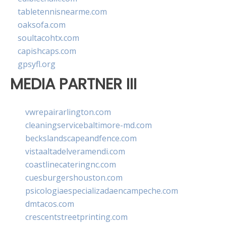
tabletennisnearme.com
oaksofa.com
soultacohtx.com
capishcaps.com
gpsyfl.org
MEDIA PARTNER III
vwrepairarlington.com
cleaningservicebaltimore-md.com
beckslandscapeandfence.com
vistaaltadelveramendi.com
coastlinecateringnc.com
cuesburgershouston.com
psicologiaespecializadaencampeche.com
dmtacos.com
crescentstreetprinting.com