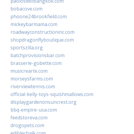
paolosdelibangkok.com
bobacove.com
phoone24brookfield.com
mickeybarmama.com
roadwayconstructioninc.com
shopdragonflyboutique.com
sportszilla.org
batchprovisionsbar.com
brasserie-gobette.com
musicrearte.com
morseysfarms.com
riverviewtennis.com
official-kelly-toys-squishmallows.com
displaygardenonsuncrest.org
bbq-empire-usa.com
feedstoreva.com
drogopets.com
ediblechalk.com