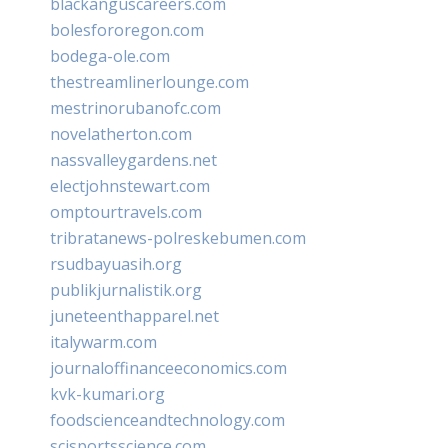
blackanguscareers.com
bolesfororegon.com
bodega-ole.com
thestreamlinerlounge.com
mestrinorubanofc.com
novelatherton.com
nassvalleygardens.net
electjohnstewart.com
omptourtravels.com
tribratanews-polreskebumen.com
rsudbayuasih.org
publikjurnalistik.org
juneteenthapparel.net
italywarm.com
journaloffinanceeconomics.com
kvk-kumari.org
foodscienceandtechnology.com
scisportsscience.com