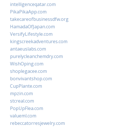
intelligenceqatar.com
PikaPikaApp.com
takecareofbusinessdfw.org
HamadaOfJapan.com
VersifyLifestyle.com
kingscreekadventures.com
antaeuslabs.com
purelycleanchemdry.com
WishOping.com
shoplegacee.com
bonvivantshop.com
CupPlante.com
mpzin.com
stcreal.com
PopUpFlea.com
valueml.com
rebeccatorresjewelry.com