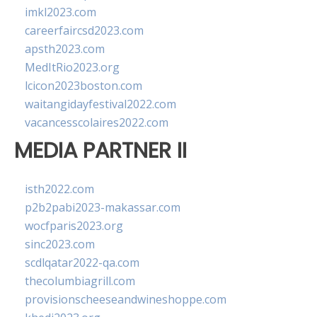
imkl2023.com
careerfaircsd2023.com
apsth2023.com
MedItRio2023.org
lcicon2023boston.com
waitangidayfestival2022.com
vacancesscolaires2022.com
MEDIA PARTNER II
isth2022.com
p2b2pabi2023-makassar.com
wocfparis2023.org
sinc2023.com
scdlqatar2022-qa.com
thecolumbiagrill.com
provisionscheeseandwineshoppe.com