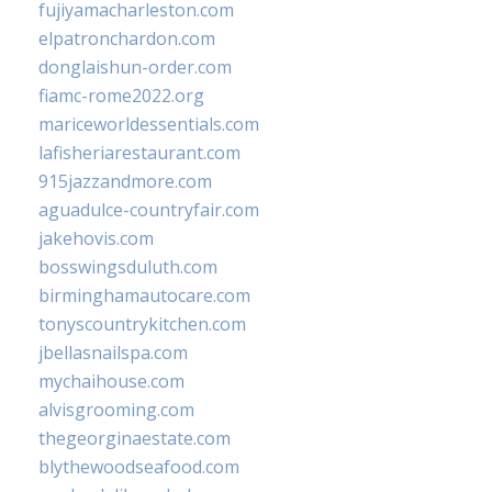
fujiyamacharleston.com
elpatronchardon.com
donglaishun-order.com
fiamc-rome2022.org
mariceworldessentials.com
lafisheriarestaurant.com
915jazzandmore.com
aguadulce-countryfair.com
jakehovis.com
bosswingsduluth.com
birminghamautocare.com
tonyscountrykitchen.com
jbellasnailspa.com
mychaihouse.com
alvisgrooming.com
thegeorginaestate.com
blythewoodseafood.com