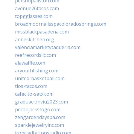
petshopallston.com
avenue26tacos.com
topgglasses.com
broadmoornailsspacoloradosprings.com
missblackpasadena.com
anneskitchen.org
valenciamarketytaqueria.com
reefrecordsllc.com
alawaffle.com
aryouthfishing.com
united-basketball.com
tios-tacos.com
cafecito-satx.com
graduacionviu2023.com
pecanjackstogo.com
zengardendayspa.com
sparklejewelryinc.com
ironcladtattoostudio.com