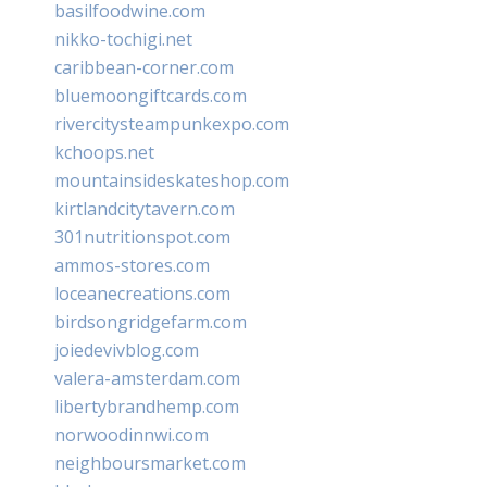
basilfoodwine.com
nikko-tochigi.net
caribbean-corner.com
bluemoongiftcards.com
rivercitysteampunkexpo.com
kchoops.net
mountainsideskateshop.com
kirtlandcitytavern.com
301nutritionspot.com
ammos-stores.com
loceanecreations.com
birdsongridgefarm.com
joiedevivblog.com
valera-amsterdam.com
libertybrandhemp.com
norwoodinnwi.com
neighboursmarket.com