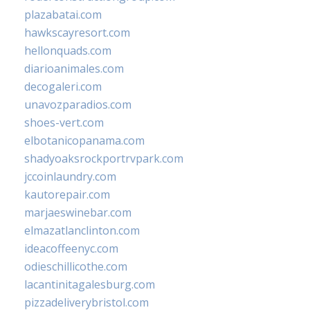
plazabatai.com
hawkscayresort.com
hellonquads.com
diarioanimales.com
decogaleri.com
unavozparadios.com
shoes-vert.com
elbotanicopanama.com
shadyoaksrockportrvpark.com
jccoinlaundry.com
kautorepair.com
marjaeswinebar.com
elmazatlanclinton.com
ideacoffeenyc.com
odieschillicothe.com
lacantinitagalesburg.com
pizzadeliverybristol.com