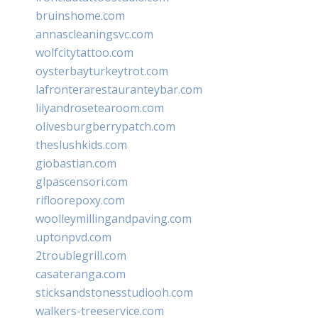
bruinshome.com
annascleaningsvc.com
wolfcitytattoo.com
oysterbayturkeytrot.com
lafronterarestauranteybar.com
lilyandrosetearoom.com
olivesburgberrypatch.com
theslushkids.com
giobastian.com
glpascensori.com
rifloorepoxy.com
woolleymillingandpaving.com
uptonpvd.com
2troublegrill.com
casateranga.com
sticksandstonesstudiooh.com
walkers-treeservice.com