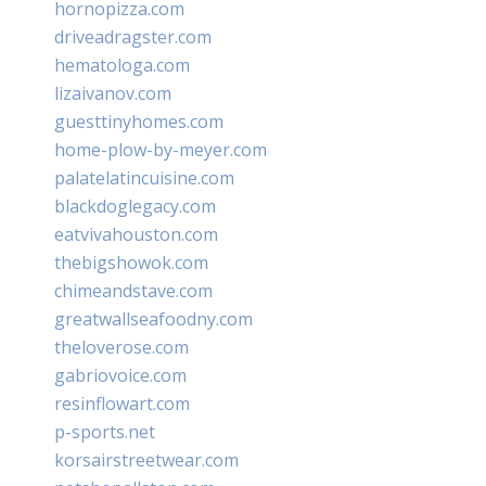
hornopizza.com
driveadragster.com
hematologa.com
lizaivanov.com
guesttinyhomes.com
home-plow-by-meyer.com
palatelatincuisine.com
blackdoglegacy.com
eatvivahouston.com
thebigshowok.com
chimeandstave.com
greatwallseafoodny.com
theloverose.com
gabriovoice.com
resinflowart.com
p-sports.net
korsairstreetwear.com