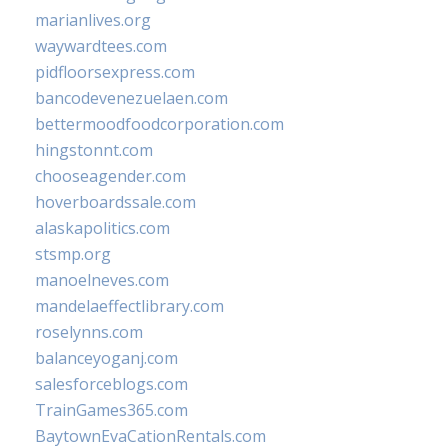
marianlives.org
waywardtees.com
pidfloorsexpress.com
bancodevenezuelaen.com
bettermoodfoodcorporation.com
hingstonnt.com
chooseagender.com
hoverboardssale.com
alaskapolitics.com
stsmp.org
manoelneves.com
mandelaeffectlibrary.com
roselynns.com
balanceyoganj.com
salesforceblogs.com
TrainGames365.com
BaytownEvaCationRentals.com