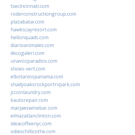
tsecincinnati.com
roderconstructiongroup.com
plazabatai.com
hawkscayresort.com
hellonquads.com
diarioanimales.com
decogaleri.com
unavozparadios.com
shoes-vert.com
elbotanicopanama.com
shadyoaksrockportrvpark.com
jccoinlaundry.com
kautorepair.com
marjaeswinebar.com
elmazatlanclinton.com
ideacoffeenyc.com
odieschillicothe.com