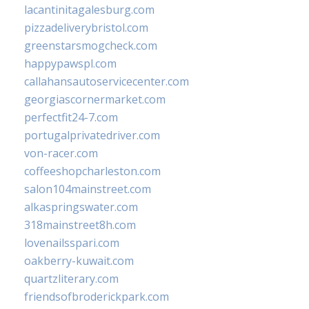
lacantinitagalesburg.com
pizzadeliverybristol.com
greenstarsmogcheck.com
happypawspl.com
callahansautoservicecenter.com
georgiascornermarket.com
perfectfit24-7.com
portugalprivatedriver.com
von-racer.com
coffeeshopcharleston.com
salon104mainstreet.com
alkaspringswater.com
318mainstreet8h.com
lovenailsspari.com
oakberry-kuwait.com
quartzliterary.com
friendsofbroderickpark.com