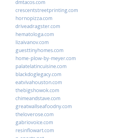
dmtacos.com
crescentstreetprinting.com
hornopizza.com
driveadragster.com
hematologa.com
lizaivanov.com
guesttinyhomes.com
home-plow-by-meyer.com
palatelatincuisine.com
blackdoglegacy.com
eatvivahouston.com
thebigshowok.com
chimeandstave.com
greatwallseafoodny.com
theloverose.com
gabriovoice.com
resinflowart.com