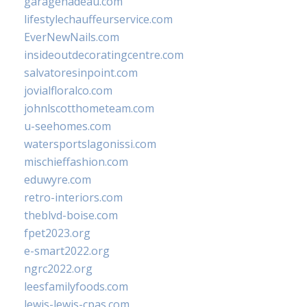
garagenadeau.com
lifestylechauffeurservice.com
EverNewNails.com
insideoutdecoratingcentre.com
salvatoresinpoint.com
jovialfloralco.com
johnlscotthometeam.com
u-seehomes.com
watersportslagonissi.com
mischieffashion.com
eduwyre.com
retro-interiors.com
theblvd-boise.com
fpet2023.org
e-smart2022.org
ngrc2022.org
leesfamilyfoods.com
lewis-lewis-cpas.com