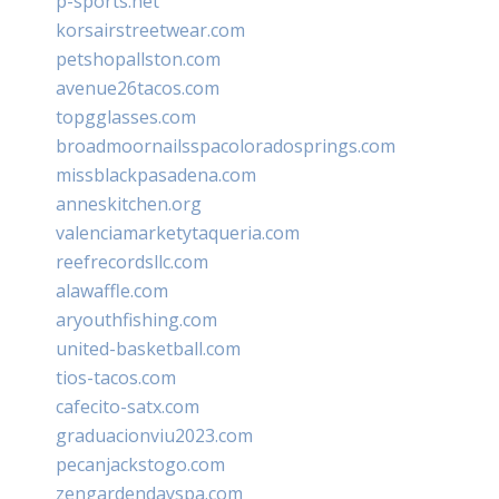
p-sports.net
korsairstreetwear.com
petshopallston.com
avenue26tacos.com
topgglasses.com
broadmoornailsspacoloradosprings.com
missblackpasadena.com
anneskitchen.org
valenciamarketytaqueria.com
reefrecordsllc.com
alawaffle.com
aryouthfishing.com
united-basketball.com
tios-tacos.com
cafecito-satx.com
graduacionviu2023.com
pecanjackstogo.com
zengardendayspa.com