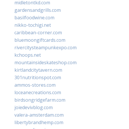
midletontkd.com
gardensandgrills.com
basilfoodwine.com
nikko-tochigi.net
caribbean-corner.com
bluemoongiftcards.com
rivercitysteampunkexpo.com
kchoops.net
mountainsideskateshop.com
kirtlandcitytavern.com
301nutritionspot.com
ammos-stores.com
loceanecreations.com
birdsongridgefarm.com
joiedevivblog.com
valera-amsterdam.com
libertybrandhemp.com