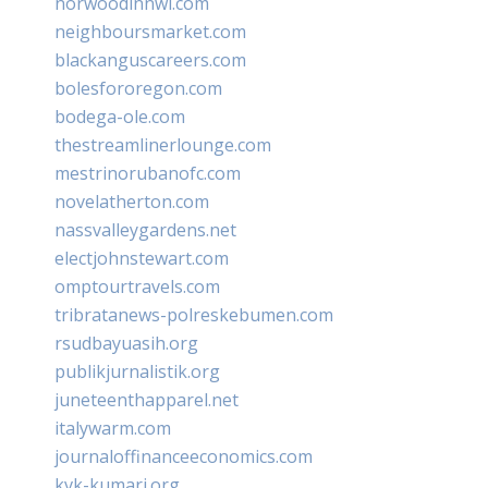
norwoodinnwi.com
neighboursmarket.com
blackanguscareers.com
bolesfororegon.com
bodega-ole.com
thestreamlinerlounge.com
mestrinorubanofc.com
novelatherton.com
nassvalleygardens.net
electjohnstewart.com
omptourtravels.com
tribratanews-polreskebumen.com
rsudbayuasih.org
publikjurnalistik.org
juneteenthapparel.net
italywarm.com
journaloffinanceeconomics.com
kvk-kumari.org