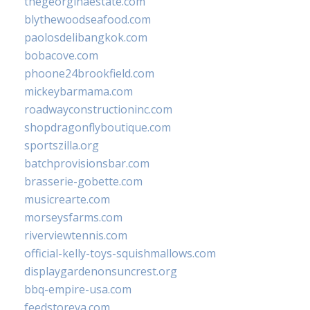
thegeorginaestate.com
blythewoodseafood.com
paolosdelibangkok.com
bobacove.com
phoone24brookfield.com
mickeybarmama.com
roadwayconstructioninc.com
shopdragonflyboutique.com
sportszilla.org
batchprovisionsbar.com
brasserie-gobette.com
musicrearte.com
morseysfarms.com
riverviewtennis.com
official-kelly-toys-squishmallows.com
displaygardenonsuncrest.org
bbq-empire-usa.com
feedstoreva.com