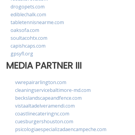
drogopets.com
ediblechalk.com
tabletennisnearme.com
oaksofa.com
soultacohtx.com
capishcaps.com
gpsyfl.org
MEDIA PARTNER III
vwrepairarlington.com
cleaningservicebaltimore-md.com
beckslandscapeandfence.com
vistaaltadelveramendi.com
coastlinecateringnc.com
cuesburgershouston.com
psicologiaespecializadaencampeche.com