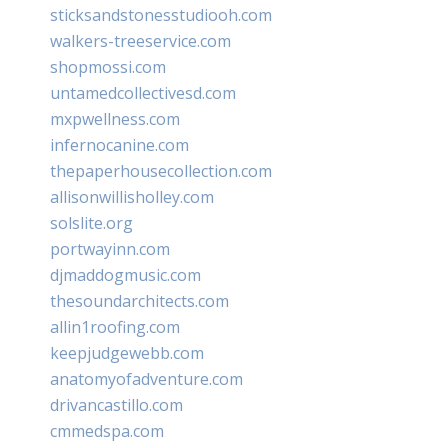
sticksandstonesstudiooh.com
walkers-treeservice.com
shopmossi.com
untamedcollectivesd.com
mxpwellness.com
infernocanine.com
thepaperhousecollection.com
allisonwillisholley.com
solslite.org
portwayinn.com
djmaddogmusic.com
thesoundarchitects.com
allin1roofing.com
keepjudgewebb.com
anatomyofadventure.com
drivancastillo.com
cmmedspa.com