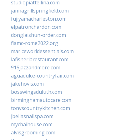
studiopiattellina.com
jannagrillspringfield.com
fujiyamacharleston.com
elpatronchardon.com
donglaishun-order.com
fiamc-rome2022.org
mariceworldessentials.com
lafisheriarestaurant.com
915jazzandmore.com
aguadulce-countryfair.com
jakehovis.com
bosswingsduluth.com
birminghamautocare.com
tonyscountrykitchen.com
jbellasnailspa.com
mychaihouse.com
alvisgrooming.com