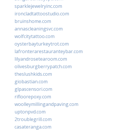
sparklejewelryinc.com
ironcladtattoostudio.com
bruinshome.com
annascleaningsvc.com
wolfcitytattoo.com
oysterbayturkeytrot.com
lafronterarestauranteybar.com
lilyandrosetearoom.com
olivesburgberrypatch.com
theslushkids.com
giobastian.com
glpascensori.com
rifloorepoxy.com
woolleymillingandpaving.com
uptonpvd.com
2troublegrill.com
casateranga.com