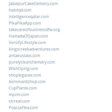
JabalpurCakeDelivery.com
halobjd.com
intelligenceqatar.com
PikaPikaApp.com
takecareofbusinessdfw.org
HamadaOfJapan.com
VersifyLifestyle.com
kingscreekadventures.com
antaeuslabs.com
purelycleanchemdry.com
WishOping.com
shoplegacee.com
bonvivantshop.com
CupPlante.com
mpzin.com
stcreal.com
PopUpFlea.com