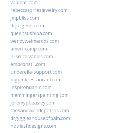
valueml.com
rebeccatorresjewelry.com
jmpbliss.com
drjorgerico.com
queensushipa.com
wendyweimerdds.com
ameri-camp.com
hrsreceivables.com
empconst1.com
cinderella-support.com
bigpinkrestaurant.com
inspirehuahin.com
memmingerspainting.com
jeremypbeasley.com
thesandwichdepotcos.com
drgiggleshouseofpain.com
hotflashdesigns.com