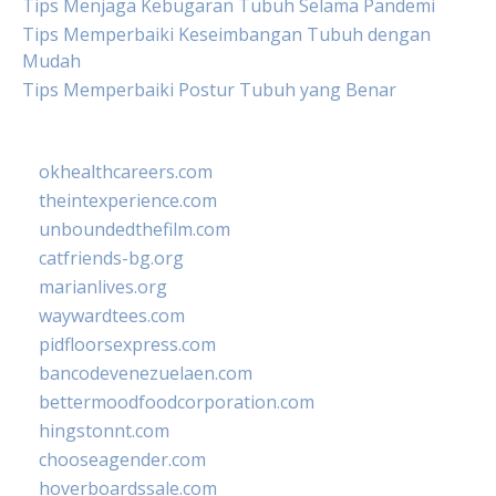
Tips Menjaga Kebugaran Tubuh Selama Pandemi
Tips Memperbaiki Keseimbangan Tubuh dengan
Mudah
Tips Memperbaiki Postur Tubuh yang Benar
okhealthcareers.com
theintexperience.com
unboundedthefilm.com
catfriends-bg.org
marianlives.org
waywardtees.com
pidfloorsexpress.com
bancodevenezuelaen.com
bettermoodfoodcorporation.com
hingstonnt.com
chooseagender.com
hoverboardssale.com