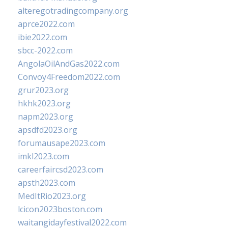
alteregotradingcompany.org
aprce2022.com
ibie2022.com
sbcc-2022.com
AngolaOilAndGas2022.com
Convoy4Freedom2022.com
grur2023.org
hkhk2023.org
napm2023.org
apsdfd2023.org
forumausape2023.com
imkl2023.com
careerfaircsd2023.com
apsth2023.com
MedItRio2023.org
lcicon2023boston.com
waitangidayfestival2022.com