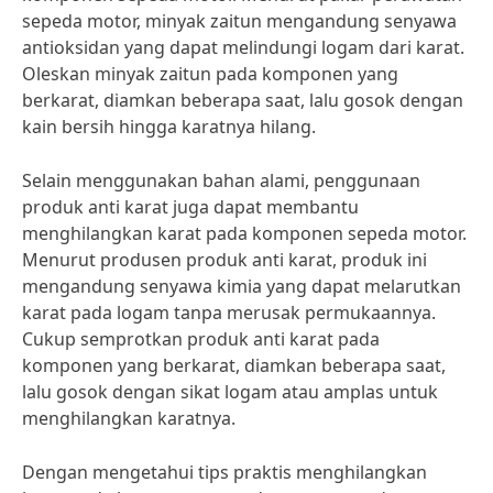
sepeda motor, minyak zaitun mengandung senyawa
antioksidan yang dapat melindungi logam dari karat.
Oleskan minyak zaitun pada komponen yang
berkarat, diamkan beberapa saat, lalu gosok dengan
kain bersih hingga karatnya hilang.
Selain menggunakan bahan alami, penggunaan
produk anti karat juga dapat membantu
menghilangkan karat pada komponen sepeda motor.
Menurut produsen produk anti karat, produk ini
mengandung senyawa kimia yang dapat melarutkan
karat pada logam tanpa merusak permukaannya.
Cukup semprotkan produk anti karat pada
komponen yang berkarat, diamkan beberapa saat,
lalu gosok dengan sikat logam atau amplas untuk
menghilangkan karatnya.
Dengan mengetahui tips praktis menghilangkan