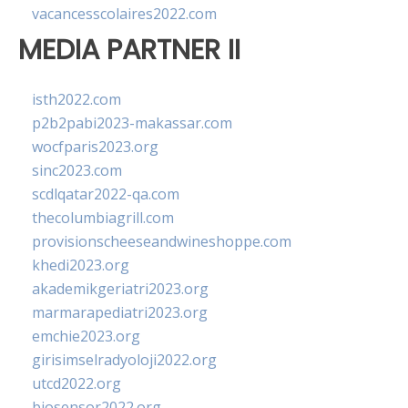
vacancesscolaires2022.com
MEDIA PARTNER II
isth2022.com
p2b2pabi2023-makassar.com
wocfparis2023.org
sinc2023.com
scdlqatar2022-qa.com
thecolumbiagrill.com
provisionscheeseandwineshoppe.com
khedi2023.org
akademikgeriatri2023.org
marmarapediatri2023.org
emchie2023.org
girisimselradyoloji2022.org
utcd2022.org
biosensor2022.org