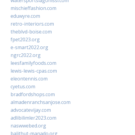
watersportslagonissi.com
mischieffashion.com
eduwyre.com
retro-interiors.com
theblvd-boise.com
fpet2023.org
e-smart2022.org
ngrc2022.org
leesfamilyfoods.com
lewis-lewis-cpas.com
eleontennis.com
cyetus.com
bradfordshops.com
almadenranchsanjose.com
advocatevijay.com
adlibilimler2023.com
naswwebed.org
balithut-manado.org