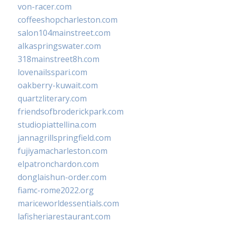
von-racer.com
coffeeshopcharleston.com
salon104mainstreet.com
alkaspringswater.com
318mainstreet8h.com
lovenailsspari.com
oakberry-kuwait.com
quartzliterary.com
friendsofbroderickpark.com
studiopiattellina.com
jannagrillspringfield.com
fujiyamacharleston.com
elpatronchardon.com
donglaishun-order.com
fiamc-rome2022.org
mariceworldessentials.com
lafisheriarestaurant.com