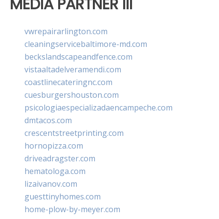
MEDIA PARTNER III
vwrepairarlington.com
cleaningservicebaltimore-md.com
beckslandscapeandfence.com
vistaaltadelveramendi.com
coastlinecateringnc.com
cuesburgershouston.com
psicologiaespecializadaencampeche.com
dmtacos.com
crescentstreetprinting.com
hornopizza.com
driveadragster.com
hematologa.com
lizaivanov.com
guesttinyhomes.com
home-plow-by-meyer.com