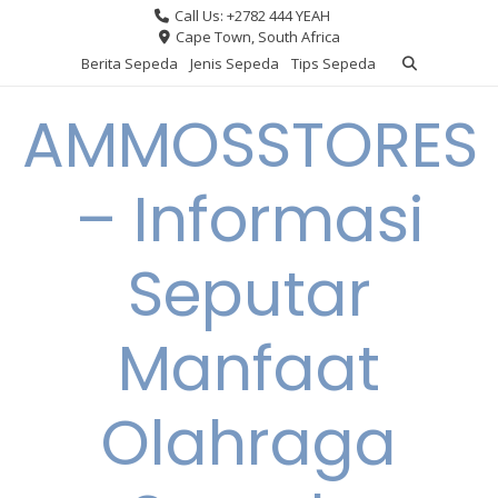
Skip
Call Us: +2782 444 YEAH
to
Cape Town, South Africa
content
Berita Sepeda
Jenis Sepeda
Tips Sepeda
AMMOSSTORES
– Informasi
Seputar
Manfaat
Olahraga