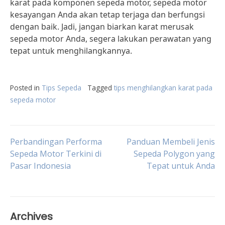
karat pada komponen sepeda motor, sepeda motor
kesayangan Anda akan tetap terjaga dan berfungsi
dengan baik. Jadi, jangan biarkan karat merusak
sepeda motor Anda, segera lakukan perawatan yang
tepat untuk menghilangkannya.
Posted in
Tips Sepeda
Tagged
tips menghilangkan karat pada
sepeda motor
Post
Perbandingan Performa
Panduan Membeli Jenis
Sepeda Motor Terkini di
Sepeda Polygon yang
Pasar Indonesia
Tepat untuk Anda
navigation
Archives