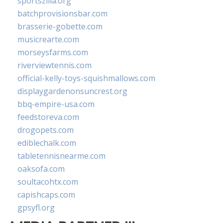
sportszilla.org
batchprovisionsbar.com
brasserie-gobette.com
musicrearte.com
morseysfarms.com
riverviewtennis.com
official-kelly-toys-squishmallows.com
displaygardenonsuncrest.org
bbq-empire-usa.com
feedstoreva.com
drogopets.com
ediblechalk.com
tabletennisnearme.com
oaksofa.com
soultacohtx.com
capishcaps.com
gpsyfl.org