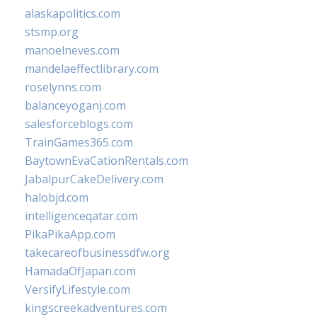
alaskapolitics.com
stsmp.org
manoelneves.com
mandelaeffectlibrary.com
roselynns.com
balanceyoganj.com
salesforceblogs.com
TrainGames365.com
BaytownEvaCationRentals.com
JabalpurCakeDelivery.com
halobjd.com
intelligenceqatar.com
PikaPikaApp.com
takecareofbusinessdfw.org
HamadaOfJapan.com
VersifyLifestyle.com
kingscreekadventures.com