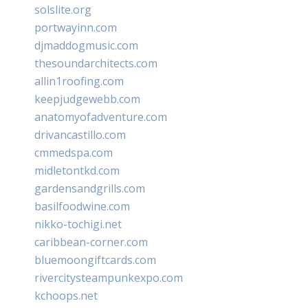
solslite.org
portwayinn.com
djmaddogmusic.com
thesoundarchitects.com
allin1roofing.com
keepjudgewebb.com
anatomyofadventure.com
drivancastillo.com
cmmedspa.com
midletontkd.com
gardensandgrills.com
basilfoodwine.com
nikko-tochigi.net
caribbean-corner.com
bluemoongiftcards.com
rivercitysteampunkexpo.com
kchoops.net