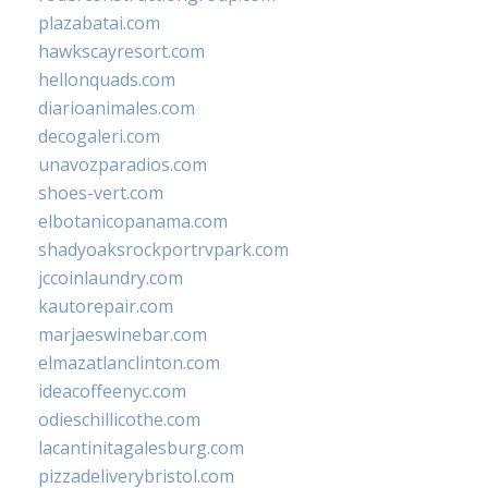
plazabatai.com
hawkscayresort.com
hellonquads.com
diarioanimales.com
decogaleri.com
unavozparadios.com
shoes-vert.com
elbotanicopanama.com
shadyoaksrockportrvpark.com
jccoinlaundry.com
kautorepair.com
marjaeswinebar.com
elmazatlanclinton.com
ideacoffeenyc.com
odieschillicothe.com
lacantinitagalesburg.com
pizzadeliverybristol.com