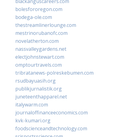
blackanguscareers.com
bolesfororegon.com
bodega-ole.com
thestreamlinerlounge.com
mestrinorubanofc.com
novelatherton.com
nassvalleygardens.net
electjohnstewart.com
omptourtravels.com
tribratanews-polreskebumen.com
rsudbayuasih.org
publikjurnalistik.org
juneteenthapparel.net
italywarm.com
journaloffinanceeconomics.com
kvk-kumari.org
foodscienceandtechnology.com
scisportsscience.com