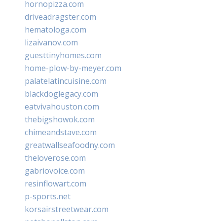
hornopizza.com
driveadragster.com
hematologa.com
lizaivanov.com
guesttinyhomes.com
home-plow-by-meyer.com
palatelatincuisine.com
blackdoglegacy.com
eatvivahouston.com
thebigshowok.com
chimeandstave.com
greatwallseafoodny.com
theloverose.com
gabriovoice.com
resinflowart.com
p-sports.net
korsairstreetwear.com