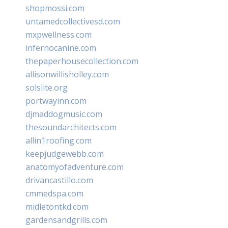
shopmossi.com
untamedcollectivesd.com
mxpwellness.com
infernocanine.com
thepaperhousecollection.com
allisonwillisholley.com
solslite.org
portwayinn.com
djmaddogmusic.com
thesoundarchitects.com
allin1roofing.com
keepjudgewebb.com
anatomyofadventure.com
drivancastillo.com
cmmedspa.com
midletontkd.com
gardensandgrills.com