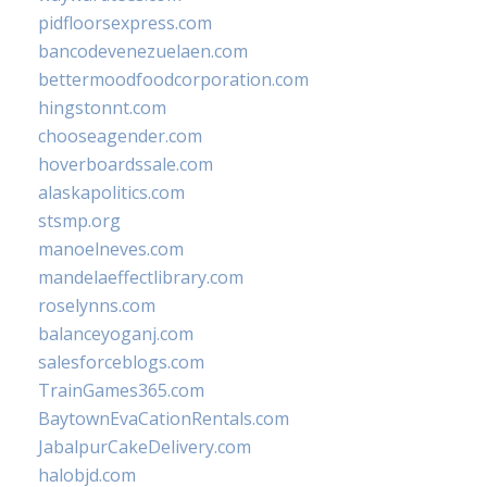
pidfloorsexpress.com
bancodevenezuelaen.com
bettermoodfoodcorporation.com
hingstonnt.com
chooseagender.com
hoverboardssale.com
alaskapolitics.com
stsmp.org
manoelneves.com
mandelaeffectlibrary.com
roselynns.com
balanceyoganj.com
salesforceblogs.com
TrainGames365.com
BaytownEvaCationRentals.com
JabalpurCakeDelivery.com
halobjd.com