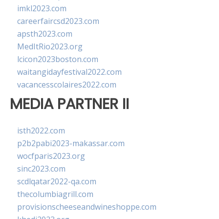
imkl2023.com
careerfaircsd2023.com
apsth2023.com
MedItRio2023.org
lcicon2023boston.com
waitangidayfestival2022.com
vacancesscolaires2022.com
MEDIA PARTNER II
isth2022.com
p2b2pabi2023-makassar.com
wocfparis2023.org
sinc2023.com
scdlqatar2022-qa.com
thecolumbiagrill.com
provisionscheeseandwineshoppe.com