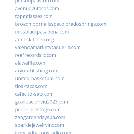
petshopallston.com
avenue26tacos.com
topgglasses.com
broadmoornailsspacoloradosprings.com
missblackpasadena.com
anneskitchen.org
valenciamarketytaqueria.com
reefrecordsllc.com
alawaffle.com
aryouthfishing.com
united-basketball.com
tios-tacos.com
cafecito-satx.com
graduacionviu2023.com
pecanjackstogo.com
zengardendayspa.com
sparklejewelryinc.com
ironcladtattoostudio.com