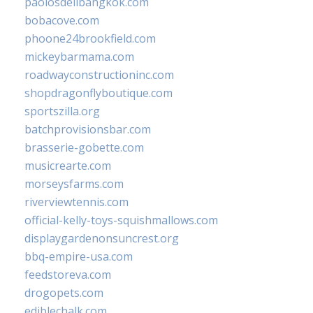
paolosdelibangkok.com
bobacove.com
phoone24brookfield.com
mickeybarmama.com
roadwayconstructioninc.com
shopdragonflyboutique.com
sportszilla.org
batchprovisionsbar.com
brasserie-gobette.com
musicrearte.com
morseysfarms.com
riverviewtennis.com
official-kelly-toys-squishmallows.com
displaygardenonsuncrest.org
bbq-empire-usa.com
feedstoreva.com
drogopets.com
ediblechalk.com