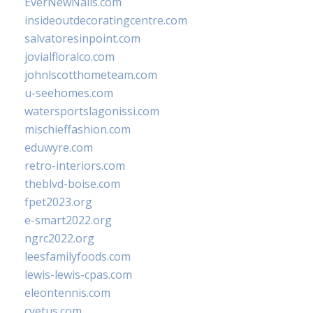
EverNewNails.com
insideoutdecoratingcentre.com
salvatoresinpoint.com
jovialfloralco.com
johnlscotthometeam.com
u-seehomes.com
watersportslagonissi.com
mischieffashion.com
eduwyre.com
retro-interiors.com
theblvd-boise.com
fpet2023.org
e-smart2022.org
ngrc2022.org
leesfamilyfoods.com
lewis-lewis-cpas.com
eleontennis.com
cyetus.com