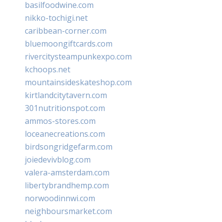
basilfoodwine.com
nikko-tochigi.net
caribbean-corner.com
bluemoongiftcards.com
rivercitysteampunkexpo.com
kchoops.net
mountainsideskateshop.com
kirtlandcitytavern.com
301nutritionspot.com
ammos-stores.com
loceanecreations.com
birdsongridgefarm.com
joiedevivblog.com
valera-amsterdam.com
libertybrandhemp.com
norwoodinnwi.com
neighboursmarket.com