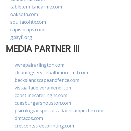
tabletennisnearme.com
oaksofa.com
soultacohtx.com
capishcaps.com
gpsyfl.org
MEDIA PARTNER III
vwrepairarlington.com
cleaningservicebaltimore-md.com
beckslandscapeandfence.com
vistaaltadelveramendi.com
coastlinecateringnc.com
cuesburgershouston.com
psicologiaespecializadaencampeche.com
dmtacos.com
crescentstreetprinting.com