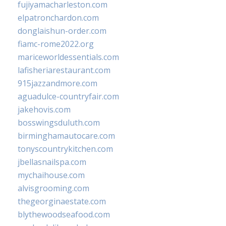
fujiyamacharleston.com
elpatronchardon.com
donglaishun-order.com
fiamc-rome2022.org
mariceworldessentials.com
lafisheriarestaurant.com
915jazzandmore.com
aguadulce-countryfair.com
jakehovis.com
bosswingsduluth.com
birminghamautocare.com
tonyscountrykitchen.com
jbellasnailspa.com
mychaihouse.com
alvisgrooming.com
thegeorginaestate.com
blythewoodseafood.com