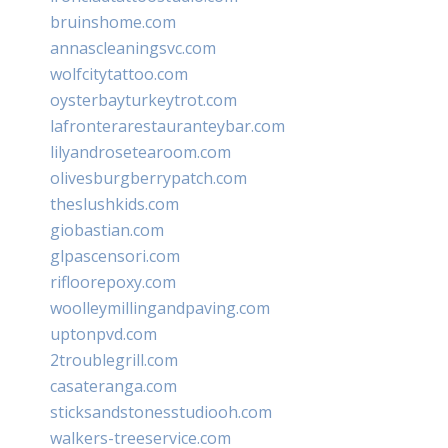
bruinshome.com
annascleaningsvc.com
wolfcitytattoo.com
oysterbayturkeytrot.com
lafronterarestauranteybar.com
lilyandrosetearoom.com
olivesburgberrypatch.com
theslushkids.com
giobastian.com
glpascensori.com
rifloorepoxy.com
woolleymillingandpaving.com
uptonpvd.com
2troublegrill.com
casateranga.com
sticksandstonesstudiooh.com
walkers-treeservice.com