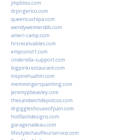
jmpbliss.com
drjorgerico.com
queensushipa.com
wendyweimerdds.com
ameri-camp.com
hrsreceivables.com
empconst1.com
cinderella-support.com
bigpinkrestaurant.com
inspirehuahin.com
memmingerspainting.com
jeremypbeasley.com
thesandwichdepotcos.com
drgiggleshouseofpain.com
hotflashdesigns.com
garagenadeau.com
lifestylechauffeurservice.com