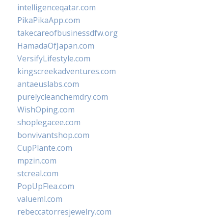
intelligenceqatar.com
PikaPikaApp.com
takecareofbusinessdfw.org
HamadaOfJapan.com
VersifyLifestyle.com
kingscreekadventures.com
antaeuslabs.com
purelycleanchemdry.com
WishOping.com
shoplegacee.com
bonvivantshop.com
CupPlante.com
mpzin.com
stcreal.com
PopUpFlea.com
valueml.com
rebeccatorresjewelry.com