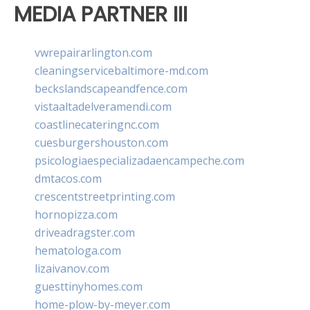
MEDIA PARTNER III
vwrepairarlington.com
cleaningservicebaltimore-md.com
beckslandscapeandfence.com
vistaaltadelveramendi.com
coastlinecateringnc.com
cuesburgershouston.com
psicologiaespecializadaencampeche.com
dmtacos.com
crescentstreetprinting.com
hornopizza.com
driveadragster.com
hematologa.com
lizaivanov.com
guesttinyhomes.com
home-plow-by-meyer.com