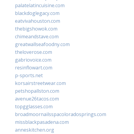
palatelatincuisine.com
blackdoglegacy.com
eatvivahouston.com
thebigshowok.com
chimeandstave.com
greatwallseafoodny.com
theloverose.com
gabriovoice.com
resinflowart.com
p-sports.net
korsairstreetwear.com
petshopallston.com
avenue26tacos.com
topgglasses.com
broadmoornailsspacoloradosprings.com
missblackpasadena.com
anneskitchen.org