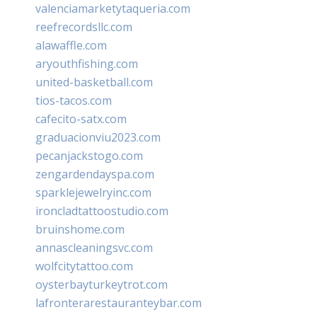
valenciamarketytaqueria.com
reefrecordsllc.com
alawaffle.com
aryouthfishing.com
united-basketball.com
tios-tacos.com
cafecito-satx.com
graduacionviu2023.com
pecanjackstogo.com
zengardendayspa.com
sparklejewelryinc.com
ironcladtattoostudio.com
bruinshome.com
annascleaningsvc.com
wolfcitytattoo.com
oysterbayturkeytrot.com
lafronterarestauranteybar.com