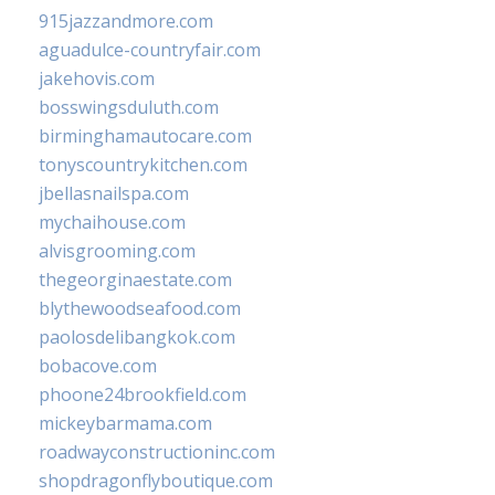
915jazzandmore.com
aguadulce-countryfair.com
jakehovis.com
bosswingsduluth.com
birminghamautocare.com
tonyscountrykitchen.com
jbellasnailspa.com
mychaihouse.com
alvisgrooming.com
thegeorginaestate.com
blythewoodseafood.com
paolosdelibangkok.com
bobacove.com
phoone24brookfield.com
mickeybarmama.com
roadwayconstructioninc.com
shopdragonflyboutique.com