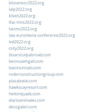
biosensor2022.org
ialp2022.org
klivet2022.org
ifac-hms2022.org
taoms2022.org
iias-euromena-conference2022.org
ivd2022.org
csity2022.org
ibsarstudyabroad.com
bennusehgall.com
tsecincinnati.com
roderconstructiongroup.com
plazabatai.com
hawkscayresort.com
hellonquads.com
diarioanimales.com
decogaleri.com