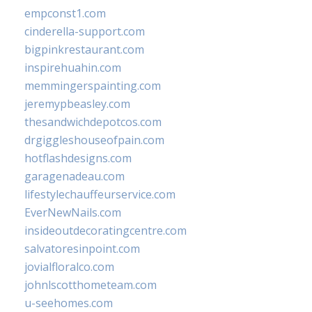
empconst1.com
cinderella-support.com
bigpinkrestaurant.com
inspirehuahin.com
memmingerspainting.com
jeremypbeasley.com
thesandwichdepotcos.com
drgiggleshouseofpain.com
hotflashdesigns.com
garagenadeau.com
lifestylechauffeurservice.com
EverNewNails.com
insideoutdecoratingcentre.com
salvatoresinpoint.com
jovialfloralco.com
johnlscotthometeam.com
u-seehomes.com