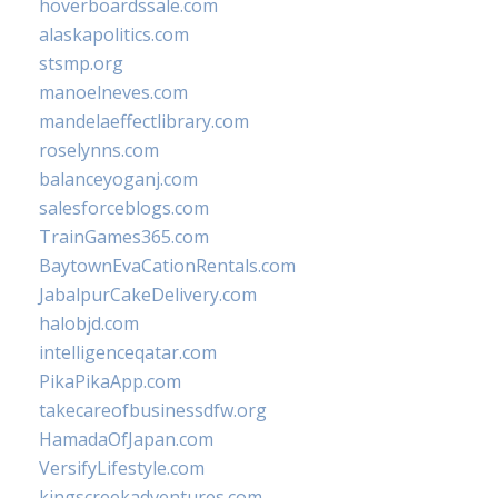
hoverboardssale.com
alaskapolitics.com
stsmp.org
manoelneves.com
mandelaeffectlibrary.com
roselynns.com
balanceyoganj.com
salesforceblogs.com
TrainGames365.com
BaytownEvaCationRentals.com
JabalpurCakeDelivery.com
halobjd.com
intelligenceqatar.com
PikaPikaApp.com
takecareofbusinessdfw.org
HamadaOfJapan.com
VersifyLifestyle.com
kingscreekadventures.com