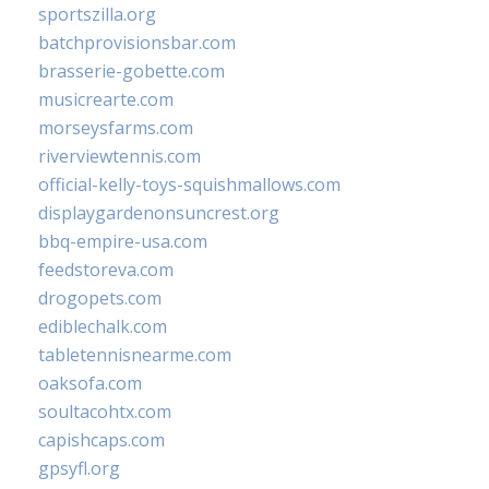
sportszilla.org
batchprovisionsbar.com
brasserie-gobette.com
musicrearte.com
morseysfarms.com
riverviewtennis.com
official-kelly-toys-squishmallows.com
displaygardenonsuncrest.org
bbq-empire-usa.com
feedstoreva.com
drogopets.com
ediblechalk.com
tabletennisnearme.com
oaksofa.com
soultacohtx.com
capishcaps.com
gpsyfl.org