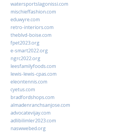
watersportslagonissi.com
mischieffashion.com
eduwyre.com
retro-interiors.com
theblvd-boise.com
fpet2023.org
e-smart2022.org
ngrc2022.org
leesfamilyfoods.com
lewis-lewis-cpas.com
eleontennis.com
cyetus.com
bradfordshops.com
almadenranchsanjose.com
advocatevijay.com
adlibilimler2023.com
naswwebed.org