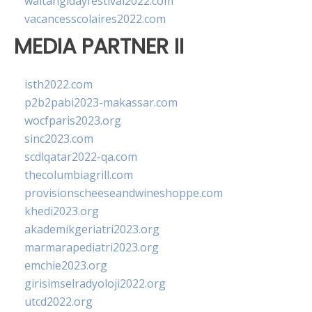
waitangidayfestival2022.com
vacancesscolaires2022.com
MEDIA PARTNER II
isth2022.com
p2b2pabi2023-makassar.com
wocfparis2023.org
sinc2023.com
scdlqatar2022-qa.com
thecolumbiagrill.com
provisionscheeseandwineshoppe.com
khedi2023.org
akademikgeriatri2023.org
marmarapediatri2023.org
emchie2023.org
girisimselradyoloji2022.org
utcd2022.org