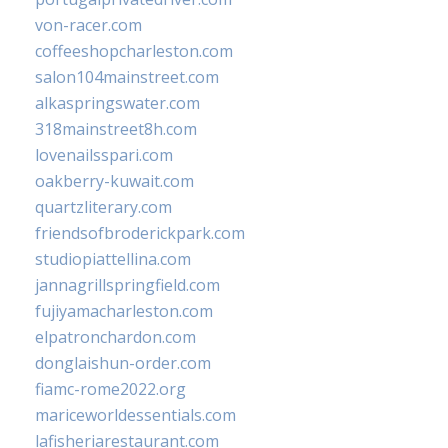
von-racer.com
coffeeshopcharleston.com
salon104mainstreet.com
alkaspringswater.com
318mainstreet8h.com
lovenailsspari.com
oakberry-kuwait.com
quartzliterary.com
friendsofbroderickpark.com
studiopiattellina.com
jannagrillspringfield.com
fujiyamacharleston.com
elpatronchardon.com
donglaishun-order.com
fiamc-rome2022.org
mariceworldessentials.com
lafisheriarestaurant.com