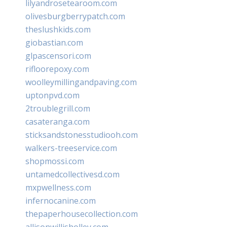
lilyandrosetearoom.com
olivesburgberrypatch.com
theslushkids.com
giobastian.com
glpascensori.com
rifloorepoxy.com
woolleymillingandpaving.com
uptonpvd.com
2troublegrill.com
casateranga.com
sticksandstonesstudiooh.com
walkers-treeservice.com
shopmossi.com
untamedcollectivesd.com
mxpwellness.com
infernocanine.com
thepaperhousecollection.com
allisonwillisholley.com