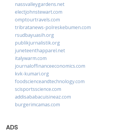
nassvalleygardens.net
electjohnstewart.com
omptourtravels.com
tribratanews-polreskebumen.com
rsudbayuasih.org
publikjurnalistik.org
juneteenthapparel.net
italywarm.com
journaloffinanceeconomics.com
kvk-kumari.org
foodscienceandtechnology.com
scisportsscience.com
addisababacuisineaz.com
burgerimcamas.com
ADS