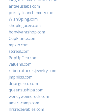
antaeuslabs.com
purelycleanchemdry.com
WishOping.com
shoplegacee.com
bonvivantshop.com
CupPlante.com
mpzin.com
stcreal.com
PopUpFlea.com
valueml.com
rebeccatorresjewelry.com
jmpbliss.com
drjorgerico.com
queensushipa.com
wendyweimerdds.com
ameri-camp.com
hrsreceivables.com