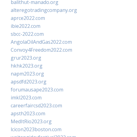
balithut-manado.org
alteregotradingcompany.org
aprce2022.com
ibie2022.com
sbcc-2022.com
AngolaOilAndGas2022.com
Convoy4Freedom2022.com
grur2023.org
hkhk2023.org
napm2023.org
apsdfd2023.org
forumausape2023.com
imkl2023.com
careerfaircsd2023.com
apsth2023.com
MedItRio2023.org
lcicon2023boston.com