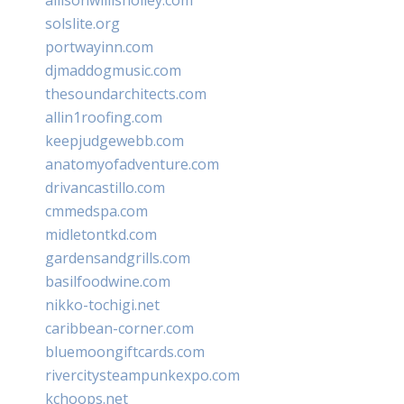
solslite.org
portwayinn.com
djmaddogmusic.com
thesoundarchitects.com
allin1roofing.com
keepjudgewebb.com
anatomyofadventure.com
drivancastillo.com
cmmedspa.com
midletontkd.com
gardensandgrills.com
basilfoodwine.com
nikko-tochigi.net
caribbean-corner.com
bluemoongiftcards.com
rivercitysteampunkexpo.com
kchoops.net