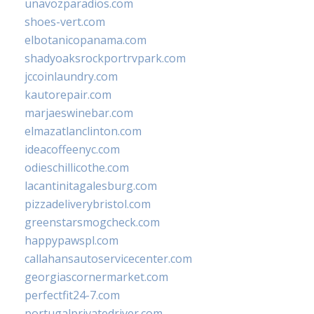
unavozparadios.com
shoes-vert.com
elbotanicopanama.com
shadyoaksrockportrvpark.com
jccoinlaundry.com
kautorepair.com
marjaeswinebar.com
elmazatlanclinton.com
ideacoffeenyc.com
odieschillicothe.com
lacantinitagalesburg.com
pizzadeliverybristol.com
greenstarsmogcheck.com
happypawspl.com
callahansautoservicecenter.com
georgiascornermarket.com
perfectfit24-7.com
portugalprivatedriver.com