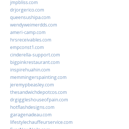
jmpbliss.com
drjorgerico.com
queensushipa.com
wendyweimerdds.com
ameri-camp.com
hrsreceivables.com
empconst1.com
cinderella-support.com
bigpinkrestaurant.com
inspirehuahin.com
memmingerspainting.com
jeremypbeasley.com
thesandwichdepotcos.com
drgiggleshouseofpain.com
hotflashdesigns.com
garagenadeau.com
lifestylechauffeurservice.com