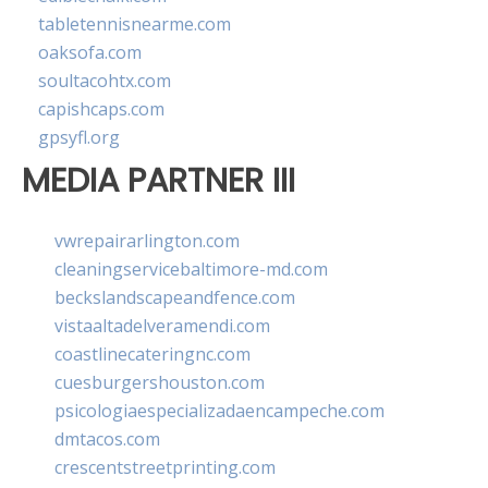
tabletennisnearme.com
oaksofa.com
soultacohtx.com
capishcaps.com
gpsyfl.org
MEDIA PARTNER III
vwrepairarlington.com
cleaningservicebaltimore-md.com
beckslandscapeandfence.com
vistaaltadelveramendi.com
coastlinecateringnc.com
cuesburgershouston.com
psicologiaespecializadaencampeche.com
dmtacos.com
crescentstreetprinting.com