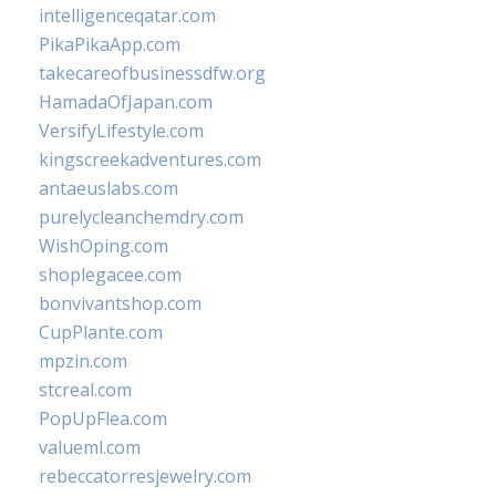
intelligenceqatar.com
PikaPikaApp.com
takecareofbusinessdfw.org
HamadaOfJapan.com
VersifyLifestyle.com
kingscreekadventures.com
antaeuslabs.com
purelycleanchemdry.com
WishOping.com
shoplegacee.com
bonvivantshop.com
CupPlante.com
mpzin.com
stcreal.com
PopUpFlea.com
valueml.com
rebeccatorresjewelry.com