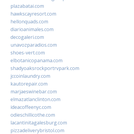
plazabatai.com
hawkscayresort.com
hellonquads.com
diarioanimales.com
decogaleri.com
unavozparadios.com
shoes-vert.com
elbotanicopanama.com
shadyoaksrockportrvpark.com
jccoinlaundry.com
kautorepair.com
marjaeswinebar.com
elmazatlanclinton.com
ideacoffeenyc.com
odieschillicothe.com
lacantinitagalesburg.com
pizzadeliverybristol.com