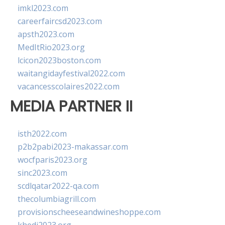
imkl2023.com
careerfaircsd2023.com
apsth2023.com
MedItRio2023.org
lcicon2023boston.com
waitangidayfestival2022.com
vacancesscolaires2022.com
MEDIA PARTNER II
isth2022.com
p2b2pabi2023-makassar.com
wocfparis2023.org
sinc2023.com
scdlqatar2022-qa.com
thecolumbiagrill.com
provisionscheeseandwineshoppe.com