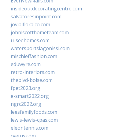
EverNewNails.com
insideoutdecoratingcentre.com
salvatoresinpoint.com
jovialfloralco.com
johnlscotthometeam.com
u-seehomes.com
watersportslagonissi.com
mischieffashion.com
eduwyre.com
retro-interiors.com
theblvd-boise.com
fpet2023.org
e-smart2022.org
ngrc2022.org
leesfamilyfoods.com
lewis-lewis-cpas.com
eleontennis.com
cyetus.com