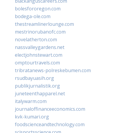
blackanguscareers.com
bolesfororegon.com
bodega-ole.com
thestreamlinerlounge.com
mestrinorubanofc.com
novelatherton.com
nassvalleygardens.net
electjohnstewart.com
omptourtravels.com
tribratanews-polreskebumen.com
rsudbayuasih.org
publikjurnalistik.org
juneteenthapparel.net
italywarm.com
journaloffinanceeconomics.com
kvk-kumari.org
foodscienceandtechnology.com
scisportsscience.com