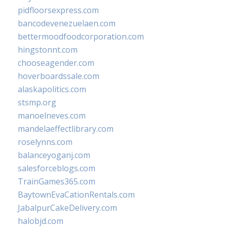
pidfloorsexpress.com
bancodevenezuelaen.com
bettermoodfoodcorporation.com
hingstonnt.com
chooseagender.com
hoverboardssale.com
alaskapolitics.com
stsmp.org
manoelneves.com
mandelaeffectlibrary.com
roselynns.com
balanceyoganj.com
salesforceblogs.com
TrainGames365.com
BaytownEvaCationRentals.com
JabalpurCakeDelivery.com
halobjd.com