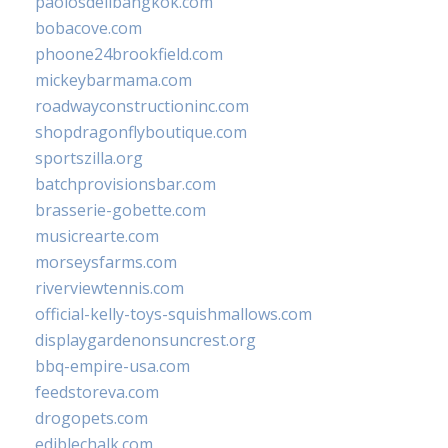
paolosdelibangkok.com
bobacove.com
phoone24brookfield.com
mickeybarmama.com
roadwayconstructioninc.com
shopdragonflyboutique.com
sportszilla.org
batchprovisionsbar.com
brasserie-gobette.com
musicrearte.com
morseysfarms.com
riverviewtennis.com
official-kelly-toys-squishmallows.com
displaygardenonsuncrest.org
bbq-empire-usa.com
feedstoreva.com
drogopets.com
ediblechalk.com