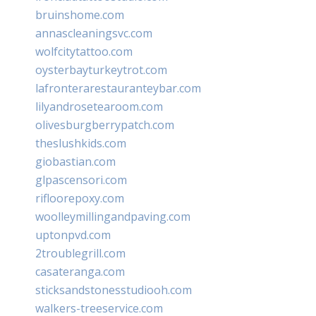
bruinshome.com
annascleaningsvc.com
wolfcitytattoo.com
oysterbayturkeytrot.com
lafronterarestauranteybar.com
lilyandrosetearoom.com
olivesburgberrypatch.com
theslushkids.com
giobastian.com
glpascensori.com
rifloorepoxy.com
woolleymillingandpaving.com
uptonpvd.com
2troublegrill.com
casateranga.com
sticksandstonesstudiooh.com
walkers-treeservice.com