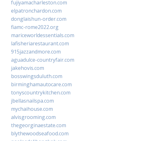
fujiyamacharleston.com
elpatronchardon.com
donglaishun-order.com
fiamc-rome2022.org
mariceworldessentials.com
lafisheriarestaurant.com
915jazzandmore.com
aguadulce-countryfair.com
jakehovis.com
bosswingsduluth.com
birminghamautocare.com
tonyscountrykitchen.com
jbellasnailspa.com
mychaihouse.com
alvisgrooming.com
thegeorginaestate.com
blythewoodseafood.com