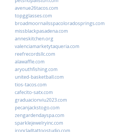
petshopallston.com
avenue26tacos.com
topgglasses.com
broadmoornailsspacoloradosprings.com
missblackpasadena.com
anneskitchen.org
valenciamarketytaqueria.com
reefrecordsllc.com
alawaffle.com
aryouthfishing.com
united-basketball.com
tios-tacos.com
cafecito-satx.com
graduacionviu2023.com
pecanjackstogo.com
zengardendayspa.com
sparklejewelryinc.com
ironcladtattoostudio.com