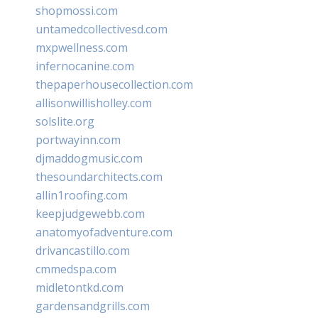
shopmossi.com
untamedcollectivesd.com
mxpwellness.com
infernocanine.com
thepaperhousecollection.com
allisonwillisholley.com
solslite.org
portwayinn.com
djmaddogmusic.com
thesoundarchitects.com
allin1roofing.com
keepjudgewebb.com
anatomyofadventure.com
drivancastillo.com
cmmedspa.com
midletontkd.com
gardensandgrills.com