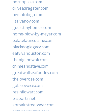
hornopizza.com
driveadragster.com
hematologa.com
lizaivanov.com
guesttinyhomes.com
home-plow-by-meyer.com
palatelatincuisine.com
blackdoglegacy.com
eatvivahouston.com
thebigshowok.com
chimeandstave.com
greatwallseafoodny.com
theloverose.com
gabriovoice.com
resinflowart.com
p-sports.net
korsairstreetwear.com