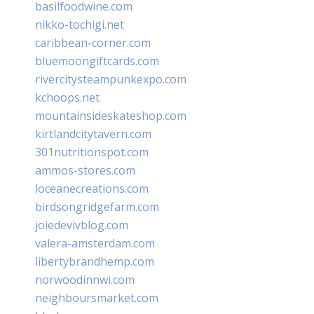
basilfoodwine.com
nikko-tochigi.net
caribbean-corner.com
bluemoongiftcards.com
rivercitysteampunkexpo.com
kchoops.net
mountainsideskateshop.com
kirtlandcitytavern.com
301nutritionspot.com
ammos-stores.com
loceanecreations.com
birdsongridgefarm.com
joiedevivblog.com
valera-amsterdam.com
libertybrandhemp.com
norwoodinnwi.com
neighboursmarket.com