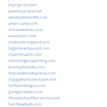
drjorgerico.com
queensushipa.com
wendyweimerdds.com
ameri-camp.com
hrsreceivables.com
empconst1.com
cinderella-support.com
bigpinkrestaurant.com
inspirehuahin.com
memmingerspainting.com
jeremypbeasley.com
thesandwichdepotcos.com
drgiggleshouseofpain.com
hotflashdesigns.com
garagenadeau.com
lifestylechauffeurservice.com
EverNewNails.com