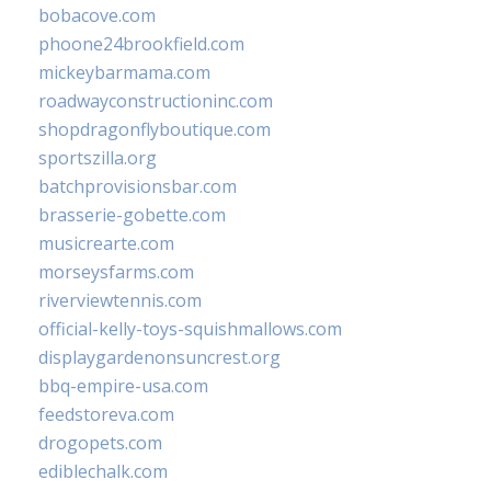
bobacove.com
phoone24brookfield.com
mickeybarmama.com
roadwayconstructioninc.com
shopdragonflyboutique.com
sportszilla.org
batchprovisionsbar.com
brasserie-gobette.com
musicrearte.com
morseysfarms.com
riverviewtennis.com
official-kelly-toys-squishmallows.com
displaygardenonsuncrest.org
bbq-empire-usa.com
feedstoreva.com
drogopets.com
ediblechalk.com