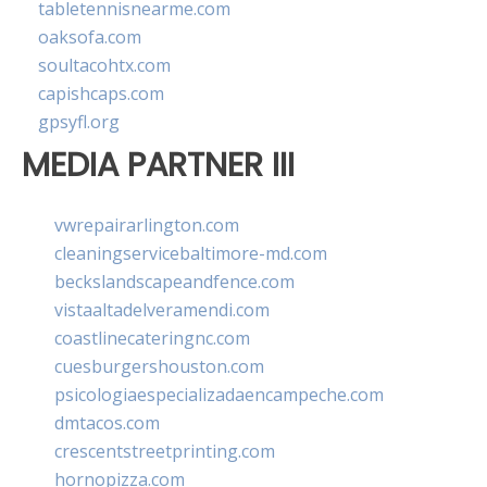
tabletennisnearme.com
oaksofa.com
soultacohtx.com
capishcaps.com
gpsyfl.org
MEDIA PARTNER III
vwrepairarlington.com
cleaningservicebaltimore-md.com
beckslandscapeandfence.com
vistaaltadelveramendi.com
coastlinecateringnc.com
cuesburgershouston.com
psicologiaespecializadaencampeche.com
dmtacos.com
crescentstreetprinting.com
hornopizza.com