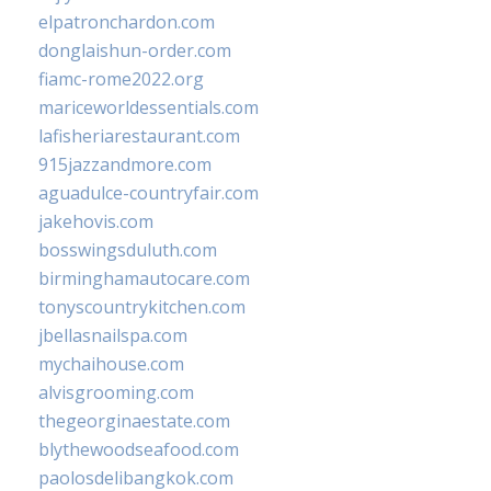
elpatronchardon.com
donglaishun-order.com
fiamc-rome2022.org
mariceworldessentials.com
lafisheriarestaurant.com
915jazzandmore.com
aguadulce-countryfair.com
jakehovis.com
bosswingsduluth.com
birminghamautocare.com
tonyscountrykitchen.com
jbellasnailspa.com
mychaihouse.com
alvisgrooming.com
thegeorginaestate.com
blythewoodseafood.com
paolosdelibangkok.com