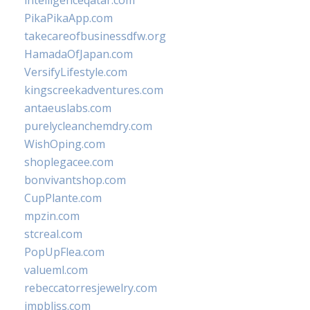
intelligenceqatar.com
PikaPikaApp.com
takecareofbusinessdfw.org
HamadaOfJapan.com
VersifyLifestyle.com
kingscreekadventures.com
antaeuslabs.com
purelycleanchemdry.com
WishOping.com
shoplegacee.com
bonvivantshop.com
CupPlante.com
mpzin.com
stcreal.com
PopUpFlea.com
valueml.com
rebeccatorresjewelry.com
jmpbliss.com