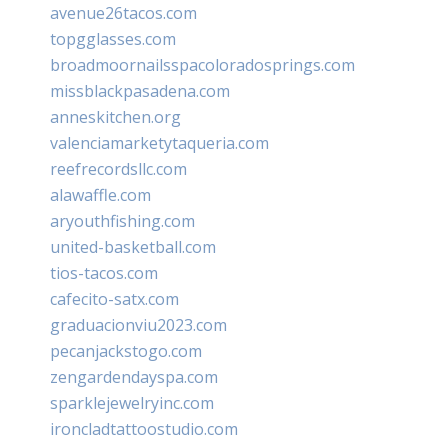
avenue26tacos.com
topgglasses.com
broadmoornailsspacoloradosprings.com
missblackpasadena.com
anneskitchen.org
valenciamarketytaqueria.com
reefrecordsllc.com
alawaffle.com
aryouthfishing.com
united-basketball.com
tios-tacos.com
cafecito-satx.com
graduacionviu2023.com
pecanjackstogo.com
zengardendayspa.com
sparklejewelryinc.com
ironcladtattoostudio.com