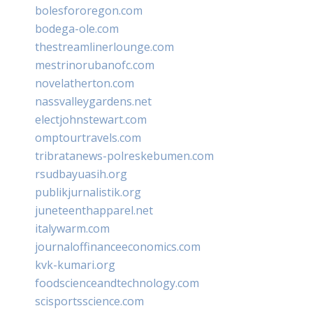
bolesfororegon.com
bodega-ole.com
thestreamlinerlounge.com
mestrinorubanofc.com
novelatherton.com
nassvalleygardens.net
electjohnstewart.com
omptourtravels.com
tribratanews-polreskebumen.com
rsudbayuasih.org
publikjurnalistik.org
juneteenthapparel.net
italywarm.com
journaloffinanceeconomics.com
kvk-kumari.org
foodscienceandtechnology.com
scisportsscience.com