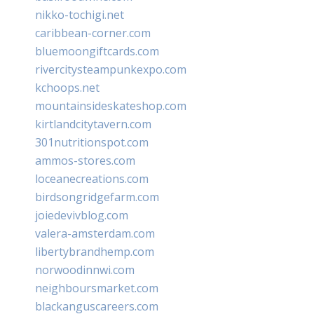
nikko-tochigi.net
caribbean-corner.com
bluemoongiftcards.com
rivercitysteampunkexpo.com
kchoops.net
mountainsideskateshop.com
kirtlandcitytavern.com
301nutritionspot.com
ammos-stores.com
loceanecreations.com
birdsongridgefarm.com
joiedevivblog.com
valera-amsterdam.com
libertybrandhemp.com
norwoodinnwi.com
neighboursmarket.com
blackanguscareers.com