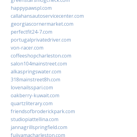
greenstarsmogcheck.com
happypawspl.com
callahansautoservicecenter.com
georgiascornermarket.com
perfectfit24-7.com
portugalprivatedriver.com
von-racer.com
coffeeshopcharleston.com
salon104mainstreet.com
alkaspringswater.com
318mainstreet8h.com
lovenailsspari.com
oakberry-kuwait.com
quartzliterary.com
friendsofbroderickpark.com
studiopiattellina.com
jannagrillspringfield.com
fujiyamacharleston.com