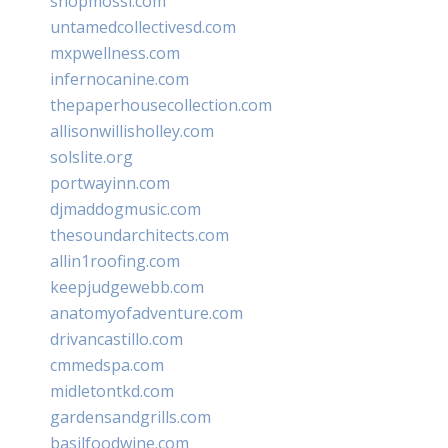
shopmossi.com
untamedcollectivesd.com
mxpwellness.com
infernocanine.com
thepaperhousecollection.com
allisonwillisholley.com
solslite.org
portwayinn.com
djmaddogmusic.com
thesoundarchitects.com
allin1roofing.com
keepjudgewebb.com
anatomyofadventure.com
drivancastillo.com
cmmedspa.com
midletontkd.com
gardensandgrills.com
basilfoodwine.com