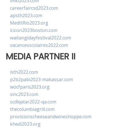
imkl2023.com
careerfaircsd2023.com
apsth2023.com
MedItRio2023.org
lcicon2023boston.com
waitangidayfestival2022.com
vacancesscolaires2022.com
MEDIA PARTNER II
isth2022.com
p2b2pabi2023-makassar.com
wocfparis2023.org
sinc2023.com
scdlqatar2022-qa.com
thecolumbiagrill.com
provisionscheeseandwineshoppe.com
khedi2023.org