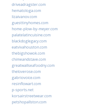
driveadragster.com
hematologa.com
lizaivanov.com
guesttinyhomes.com
home-plow-by-meyer.com
palatelatincuisine.com
blackdoglegacy.com
eatvivahouston.com
thebigshowok.com
chimeandstave.com
greatwallseafoodny.com
theloverose.com
gabriovoice.com
resinflowart.com
p-sports.net
korsairstreetwear.com
petshopallston.com