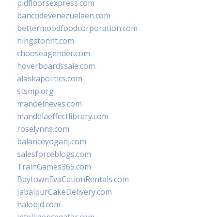
pidfloorsexpress.com
bancodevenezuelaen.com
bettermoodfoodcorporation.com
hingstonnt.com
chooseagender.com
hoverboardssale.com
alaskapolitics.com
stsmp.org
manoelneves.com
mandelaeffectlibrary.com
roselynns.com
balanceyoganj.com
salesforceblogs.com
TrainGames365.com
BaytownEvaCationRentals.com
JabalpurCakeDelivery.com
halobjd.com