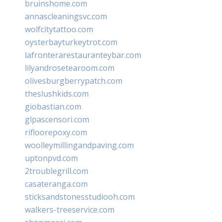
bruinshome.com
annascleaningsvc.com
wolfcitytattoo.com
oysterbayturkeytrot.com
lafronterarestauranteybar.com
lilyandrosetearoom.com
olivesburgberrypatch.com
theslushkids.com
giobastian.com
glpascensori.com
rifloorepoxy.com
woolleymillingandpaving.com
uptonpvd.com
2troublegrill.com
casateranga.com
sticksandstonesstudiooh.com
walkers-treeservice.com