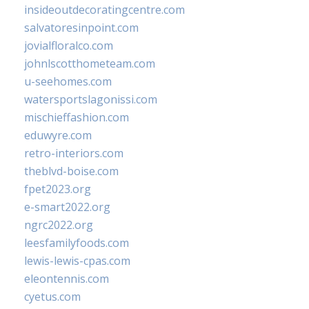
insideoutdecoratingcentre.com
salvatoresinpoint.com
jovialfloralco.com
johnlscotthometeam.com
u-seehomes.com
watersportslagonissi.com
mischieffashion.com
eduwyre.com
retro-interiors.com
theblvd-boise.com
fpet2023.org
e-smart2022.org
ngrc2022.org
leesfamilyfoods.com
lewis-lewis-cpas.com
eleontennis.com
cyetus.com