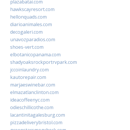
plazabatai.com
hawkscayresort.com
hellonquads.com
diarioanimales.com
decogaleri.com
unavozparadios.com
shoes-vert.com
elbotanicopanama.com
shadyoaksrockportrvpark.com
jccoinlaundry.com
kautorepair.com
marjaeswinebar.com
elmazatlanclinton.com
ideacoffeenyc.com
odieschillicothe.com
lacantinitagalesburg.com
pizzadeliverybristol.com