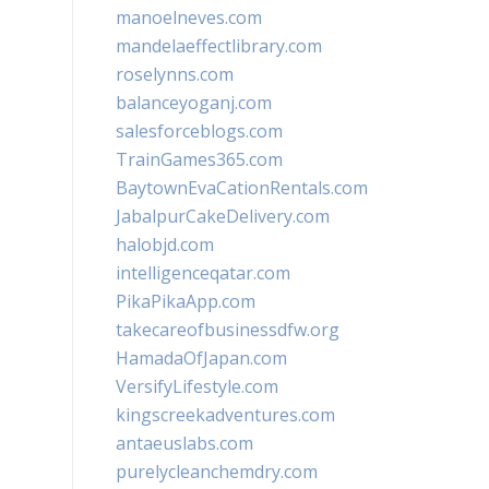
manoelneves.com
mandelaeffectlibrary.com
roselynns.com
balanceyoganj.com
salesforceblogs.com
TrainGames365.com
BaytownEvaCationRentals.com
JabalpurCakeDelivery.com
halobjd.com
intelligenceqatar.com
PikaPikaApp.com
takecareofbusinessdfw.org
HamadaOfJapan.com
VersifyLifestyle.com
kingscreekadventures.com
antaeuslabs.com
purelycleanchemdry.com