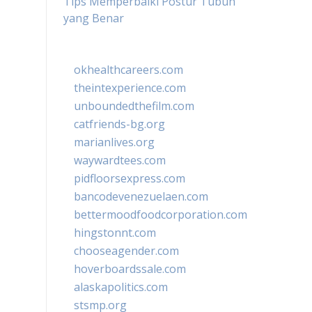
Tips Memperbaiki Postur Tubuh
yang Benar
okhealthcareers.com
theintexperience.com
unboundedthefilm.com
catfriends-bg.org
marianlives.org
waywardtees.com
pidfloorsexpress.com
bancodevenezuelaen.com
bettermoodfoodcorporation.com
hingstonnt.com
chooseagender.com
hoverboardssale.com
alaskapolitics.com
stsmp.org