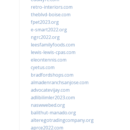
retro-interiors.com
theblvd-boise.com
fpet2023.org
e-smart2022.org
ngrc2022.org
leesfamilyfoods.com
lewis-lewis-cpas.com
eleontennis.com
cyetus.com
bradfordshops.com
almadenranchsanjose.com
advocatevijay.com
adlibilimler2023.com
naswwebed.org
balithut-manado.org
alteregotradingcompany.org
aprce2022.com