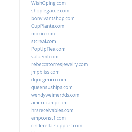
WishOping.com
shoplegacee.com
bonvivantshop.com
CupPlante.com
mpzin.com
stcreal.com
PopUpFlea.com
valueml.com
rebeccatorresjewelry.com
jmpbliss.com
drjorgerico.com
queensushipa.com
wendyweimerdds.com
ameri-camp.com
hrsreceivables.com
empconst1.com
cinderella-support.com