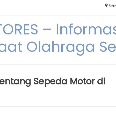
Cape
RES – Informas
aat Olahraga S
entang Sepeda Motor di