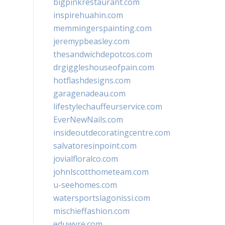
bigpinkrestaurant.com
inspirehuahin.com
memmingerspainting.com
jeremypbeasley.com
thesandwichdepotcos.com
drgiggleshouseofpain.com
hotflashdesigns.com
garagenadeau.com
lifestylechauffeurservice.com
EverNewNails.com
insideoutdecoratingcentre.com
salvatoresinpoint.com
jovialfloralco.com
johnlscotthometeam.com
u-seehomes.com
watersportslagonissi.com
mischieffashion.com
eduwyre.com