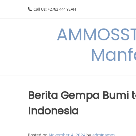
Skip
Call Us: +2782 444 YEAH
to
content
AMMOSSTO
Manf
Berita Gempa Bumi t
Indonesia
Posted on
November 4, 2024
by
adminamm