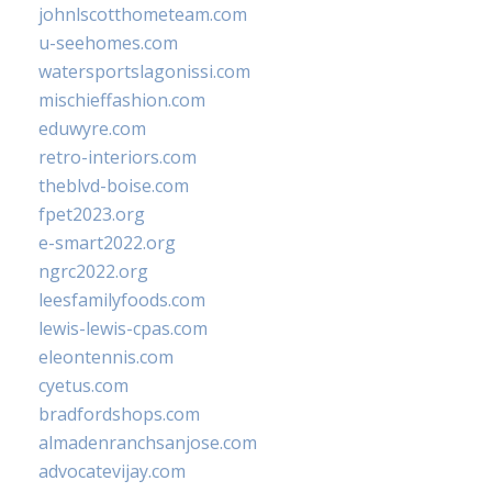
johnlscotthometeam.com
u-seehomes.com
watersportslagonissi.com
mischieffashion.com
eduwyre.com
retro-interiors.com
theblvd-boise.com
fpet2023.org
e-smart2022.org
ngrc2022.org
leesfamilyfoods.com
lewis-lewis-cpas.com
eleontennis.com
cyetus.com
bradfordshops.com
almadenranchsanjose.com
advocatevijay.com