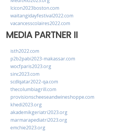
MedItRio2023.org
lcicon2023boston.com
waitangidayfestival2022.com
vacancesscolaires2022.com
MEDIA PARTNER II
isth2022.com
p2b2pabi2023-makassar.com
wocfparis2023.org
sinc2023.com
scdlqatar2022-qa.com
thecolumbiagrill.com
provisionscheeseandwineshoppe.com
khedi2023.org
akademikgeriatri2023.org
marmarapediatri2023.org
emchie2023.org