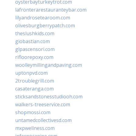
oysterbayturkeytrot.com
lafronterarestauranteybar.com
lilyandrosetearoom.com
olivesburgberrypatch.com
theslushkids.com
giobastian.com
glpascensori.com
rifloorepoxy.com
woolleymillingandpaving.com
uptonpvd.com
2troublegrill.com
casateranga.com
sticksandstonesstudiooh.com
walkers-treeservice.com
shopmossi.com
untamedcollectivesd.com
mxpwellness.com
infernocanine.com