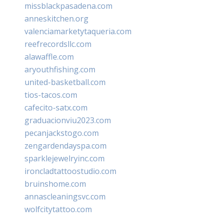
missblackpasadena.com
anneskitchen.org
valenciamarketytaqueria.com
reefrecordsllc.com
alawaffle.com
aryouthfishing.com
united-basketball.com
tios-tacos.com
cafecito-satx.com
graduacionviu2023.com
pecanjackstogo.com
zengardendayspa.com
sparklejewelryinc.com
ironcladtattoostudio.com
bruinshome.com
annascleaningsvc.com
wolfcitytattoo.com