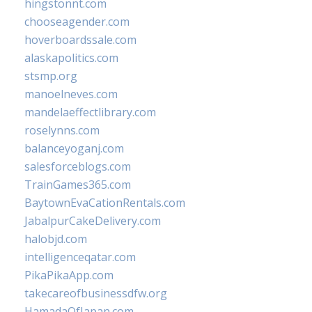
hingstonnt.com
chooseagender.com
hoverboardssale.com
alaskapolitics.com
stsmp.org
manoelneves.com
mandelaeffectlibrary.com
roselynns.com
balanceyoganj.com
salesforceblogs.com
TrainGames365.com
BaytownEvaCationRentals.com
JabalpurCakeDelivery.com
halobjd.com
intelligenceqatar.com
PikaPikaApp.com
takecareofbusinessdfw.org
HamadaOfJapan.com