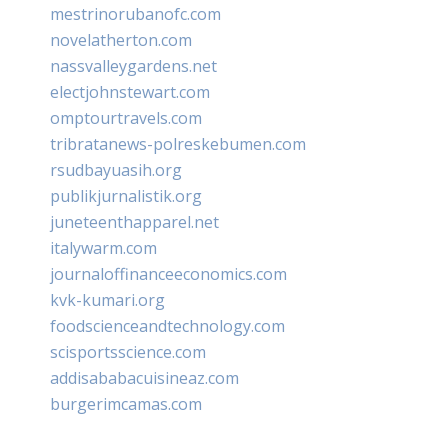
mestrinorubanofc.com
novelatherton.com
nassvalleygardens.net
electjohnstewart.com
omptourtravels.com
tribratanews-polreskebumen.com
rsudbayuasih.org
publikjurnalistik.org
juneteenthapparel.net
italywarm.com
journaloffinanceeconomics.com
kvk-kumari.org
foodscienceandtechnology.com
scisportsscience.com
addisababacuisineaz.com
burgerimcamas.com