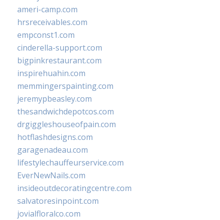
ameri-camp.com
hrsreceivables.com
empconst1.com
cinderella-support.com
bigpinkrestaurant.com
inspirehuahin.com
memmingerspainting.com
jeremypbeasley.com
thesandwichdepotcos.com
drgiggleshouseofpain.com
hotflashdesigns.com
garagenadeau.com
lifestylechauffeurservice.com
EverNewNails.com
insideoutdecoratingcentre.com
salvatoresinpoint.com
jovialfloralco.com