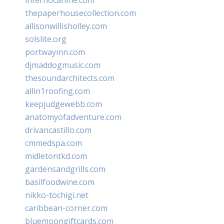
thepaperhousecollection.com
allisonwillisholley.com
solslite.org
portwayinn.com
djmaddogmusic.com
thesoundarchitects.com
allin1roofing.com
keepjudgewebb.com
anatomyofadventure.com
drivancastillo.com
cmmedspa.com
midletontkd.com
gardensandgrills.com
basilfoodwine.com
nikko-tochigi.net
caribbean-corner.com
bluemoongiftcards.com