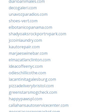
diarioanimales.com
decogaleri.com
unavozparadios.com
shoes-vert.com
elbotanicopanama.com
shadyoaksrockportrvpark.com
jccoinlaundry.com
kautorepair.com
marjaeswinebar.com
elmazatlanclinton.com
ideacoffeenyc.com
odieschillicothe.com
lacantinitagalesburg.com
pizzadeliverybristol.com
greenstarsmogcheck.com
happypawspl.com
callahansautoservicecenter.com
georgiascornermarket.com