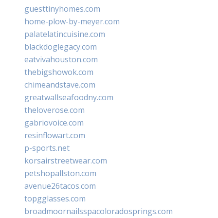
guesttinyhomes.com
home-plow-by-meyer.com
palatelatincuisine.com
blackdoglegacy.com
eatvivahouston.com
thebigshowok.com
chimeandstave.com
greatwallseafoodny.com
theloverose.com
gabriovoice.com
resinflowart.com
p-sports.net
korsairstreetwear.com
petshopallston.com
avenue26tacos.com
topgglasses.com
broadmoornailsspacoloradosprings.com