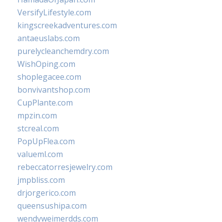
VersifyLifestyle.com
kingscreekadventures.com
antaeuslabs.com
purelycleanchemdry.com
WishOping.com
shoplegacee.com
bonvivantshop.com
CupPlante.com
mpzin.com
stcreal.com
PopUpFlea.com
valueml.com
rebeccatorresjewelry.com
jmpbliss.com
drjorgerico.com
queensushipa.com
wendyweimerdds.com