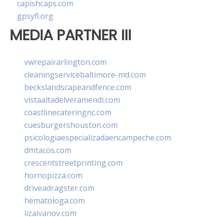
capishcaps.com
gpsyfl.org
MEDIA PARTNER III
vwrepairarlington.com
cleaningservicebaltimore-md.com
beckslandscapeandfence.com
vistaaltadelveramendi.com
coastlinecateringnc.com
cuesburgershouston.com
psicologiaespecializadaencampeche.com
dmtacos.com
crescentstreetprinting.com
hornopizza.com
driveadragster.com
hematologa.com
lizaivanov.com