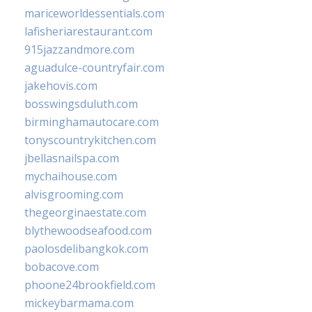
mariceworldessentials.com
lafisheriarestaurant.com
915jazzandmore.com
aguadulce-countryfair.com
jakehovis.com
bosswingsduluth.com
birminghamautocare.com
tonyscountrykitchen.com
jbellasnailspa.com
mychaihouse.com
alvisgrooming.com
thegeorginaestate.com
blythewoodseafood.com
paolosdelibangkok.com
bobacove.com
phoone24brookfield.com
mickeybarmama.com