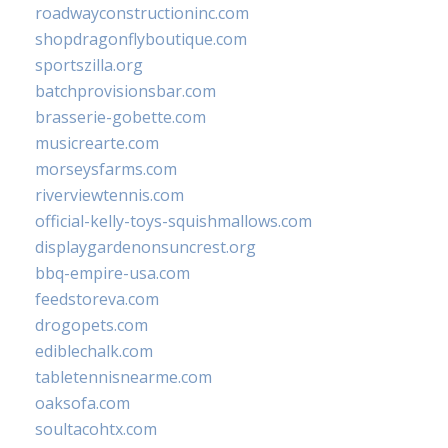
roadwayconstructioninc.com
shopdragonflyboutique.com
sportszilla.org
batchprovisionsbar.com
brasserie-gobette.com
musicrearte.com
morseysfarms.com
riverviewtennis.com
official-kelly-toys-squishmallows.com
displaygardenonsuncrest.org
bbq-empire-usa.com
feedstoreva.com
drogopets.com
ediblechalk.com
tabletennisnearme.com
oaksofa.com
soultacohtx.com