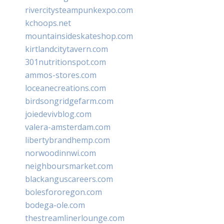
rivercitysteampunkexpo.com
kchoops.net
mountainsideskateshop.com
kirtlandcitytavern.com
301nutritionspot.com
ammos-stores.com
loceanecreations.com
birdsongridgefarm.com
joiedevivblog.com
valera-amsterdam.com
libertybrandhemp.com
norwoodinnwi.com
neighboursmarket.com
blackanguscareers.com
bolesfororegon.com
bodega-ole.com
thestreamlinerlounge.com