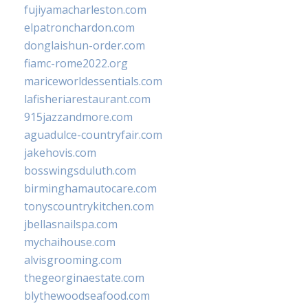
fujiyamacharleston.com
elpatronchardon.com
donglaishun-order.com
fiamc-rome2022.org
mariceworldessentials.com
lafisheriarestaurant.com
915jazzandmore.com
aguadulce-countryfair.com
jakehovis.com
bosswingsduluth.com
birminghamautocare.com
tonyscountrykitchen.com
jbellasnailspa.com
mychaihouse.com
alvisgrooming.com
thegeorginaestate.com
blythewoodseafood.com