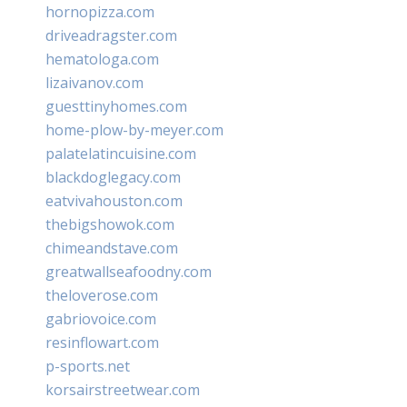
hornopizza.com
driveadragster.com
hematologa.com
lizaivanov.com
guesttinyhomes.com
home-plow-by-meyer.com
palatelatincuisine.com
blackdoglegacy.com
eatvivahouston.com
thebigshowok.com
chimeandstave.com
greatwallseafoodny.com
theloverose.com
gabriovoice.com
resinflowart.com
p-sports.net
korsairstreetwear.com