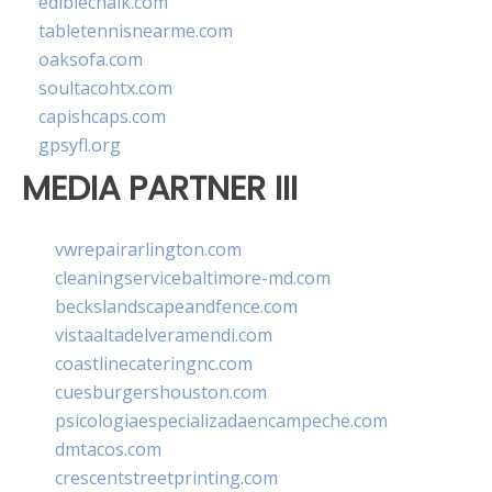
ediblechalk.com
tabletennisnearme.com
oaksofa.com
soultacohtx.com
capishcaps.com
gpsyfl.org
MEDIA PARTNER III
vwrepairarlington.com
cleaningservicebaltimore-md.com
beckslandscapeandfence.com
vistaaltadelveramendi.com
coastlinecateringnc.com
cuesburgershouston.com
psicologiaespecializadaencampeche.com
dmtacos.com
crescentstreetprinting.com