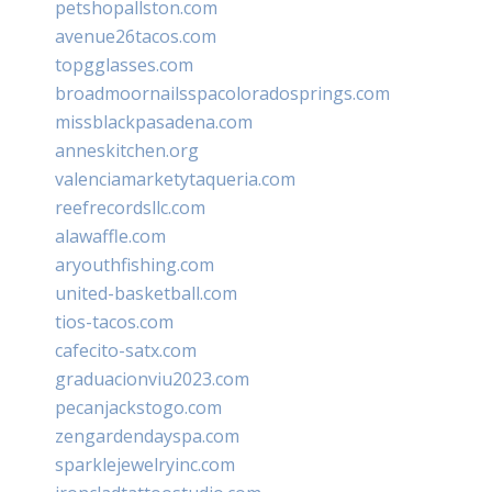
petshopallston.com
avenue26tacos.com
topgglasses.com
broadmoornailsspacoloradosprings.com
missblackpasadena.com
anneskitchen.org
valenciamarketytaqueria.com
reefrecordsllc.com
alawaffle.com
aryouthfishing.com
united-basketball.com
tios-tacos.com
cafecito-satx.com
graduacionviu2023.com
pecanjackstogo.com
zengardendayspa.com
sparklejewelryinc.com