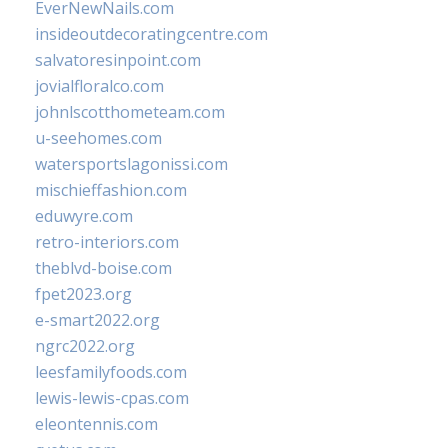
EverNewNails.com
insideoutdecoratingcentre.com
salvatoresinpoint.com
jovialfloralco.com
johnlscotthometeam.com
u-seehomes.com
watersportslagonissi.com
mischieffashion.com
eduwyre.com
retro-interiors.com
theblvd-boise.com
fpet2023.org
e-smart2022.org
ngrc2022.org
leesfamilyfoods.com
lewis-lewis-cpas.com
eleontennis.com