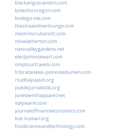
blackanguscareers.com
bolesfororegon.com
bodega-ole.com
thestreamlinerlounge.com
mestrinorubanofc.com
novelatherton.com
nassvalleygardens.net
electjohnstewart.com
omptourtravels.com
tribratanews-polreskebumen.com
rsudbayuasih.org
publikjurnalistik.org
juneteenthapparel.net
italywarm.com
journaloffinanceeconomics.com
kvk-kumari.org
foodscienceandtechnology.com