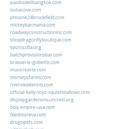
paolosdelibangkok.com
bobacove.com
phoone24brookfield.com
mickeybarmama.com
roadwayconstructioninc.com
shopdragonflyboutique.com
sportszilla.org
batchprovisionsbar.com
brasserie-gobette.com
musicrearte.com
morseysfarms.com
riverviewtennis.com
official-kelly-toys-squishmallows.com
displaygardenonsuncrest.org
bbq-empire-usa.com
feedstoreva.com
drogopets.com