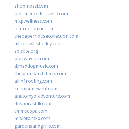
shopmossi.com
untamedcollectivesd.com
mxpwellness.com
infernocanine.com
thepaperhousecollection.com
allisonwillisholley.com
solslite.org
portwayinn.com
djmaddogmusic.com
thesoundarchitects.com
allin1roofing.com
keepjudgewebb.com
anatomyofadventure.com
drivancastillo.com
cmmedspa.com
midletontkd.com
gardensandgrills.com