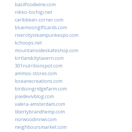
basilfoodwine.com
nikko-tochigi.net
caribbean-corner.com
bluemoongiftcards.com
rivercitysteampunkexpo.com
kchoops.net
mountainsideskateshop.com
kirtlandcitytavern.com
301nutritionspot.com
ammos-stores.com
loceanecreations.com
birdsongridgefarm.com
joiedevivblog.com
valera-amsterdam.com
libertybrandhemp.com
norwoodinnwi.com
neighboursmarket.com