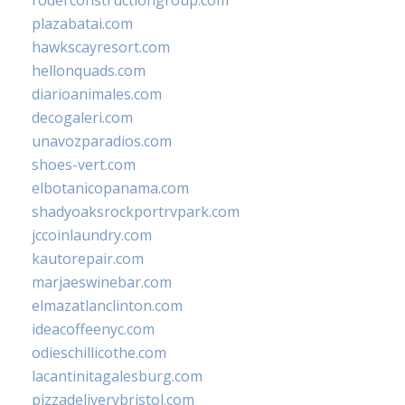
roderconstructiongroup.com
plazabatai.com
hawkscayresort.com
hellonquads.com
diarioanimales.com
decogaleri.com
unavozparadios.com
shoes-vert.com
elbotanicopanama.com
shadyoaksrockportrvpark.com
jccoinlaundry.com
kautorepair.com
marjaeswinebar.com
elmazatlanclinton.com
ideacoffeenyc.com
odieschillicothe.com
lacantinitagalesburg.com
pizzadeliverybristol.com