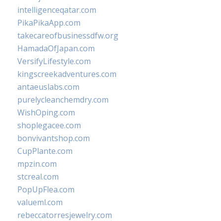
intelligenceqatar.com
PikaPikaApp.com
takecareofbusinessdfw.org
HamadaOfJapan.com
VersifyLifestyle.com
kingscreekadventures.com
antaeuslabs.com
purelycleanchemdry.com
WishOping.com
shoplegacee.com
bonvivantshop.com
CupPlante.com
mpzin.com
stcreal.com
PopUpFlea.com
valueml.com
rebeccatorresjewelry.com