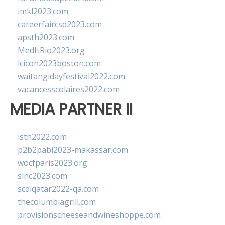
imkl2023.com
careerfaircsd2023.com
apsth2023.com
MedItRio2023.org
lcicon2023boston.com
waitangidayfestival2022.com
vacancesscolaires2022.com
MEDIA PARTNER II
isth2022.com
p2b2pabi2023-makassar.com
wocfparis2023.org
sinc2023.com
scdlqatar2022-qa.com
thecolumbiagrill.com
provisionscheeseandwineshoppe.com