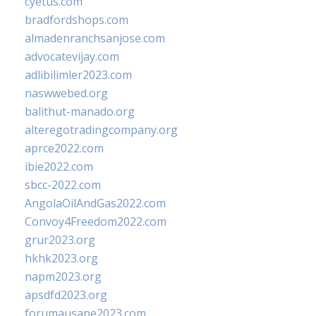
cyetus.com
bradfordshops.com
almadenranchsanjose.com
advocatevijay.com
adlibilimler2023.com
naswwebed.org
balithut-manado.org
alteregotradingcompany.org
aprce2022.com
ibie2022.com
sbcc-2022.com
AngolaOilAndGas2022.com
Convoy4Freedom2022.com
grur2023.org
hkhk2023.org
napm2023.org
apsdfd2023.org
forumausape2023.com