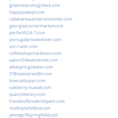
greenstarsmogcheck.com
happypawspl.com
callahansautoservicecenter.com
georgiascornermarket.com
perfectfit24-7.com
portugalprivatedriver.com
von-racer.com
coffeeshopcharleston.com
salon104mainstreet.com
alkaspringswater.com
318mainstreet8h.com
lovenailsspari.com
oakberry-kuwait.com
quartzliterary.com
friendsofbroderickpark.com
studiopiattellina.com
jannagrillspringfield.com