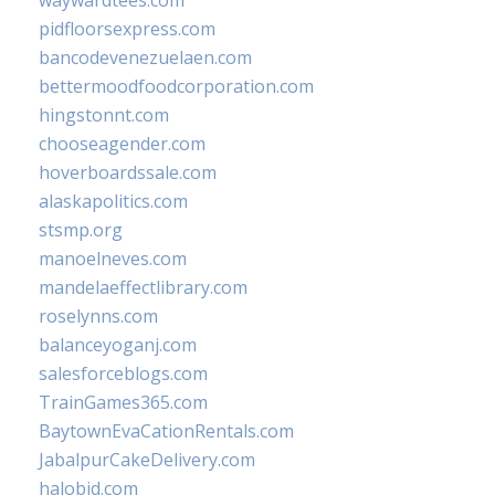
waywardtees.com
pidfloorsexpress.com
bancodevenezuelaen.com
bettermoodfoodcorporation.com
hingstonnt.com
chooseagender.com
hoverboardssale.com
alaskapolitics.com
stsmp.org
manoelneves.com
mandelaeffectlibrary.com
roselynns.com
balanceyoganj.com
salesforceblogs.com
TrainGames365.com
BaytownEvaCationRentals.com
JabalpurCakeDelivery.com
halobjd.com