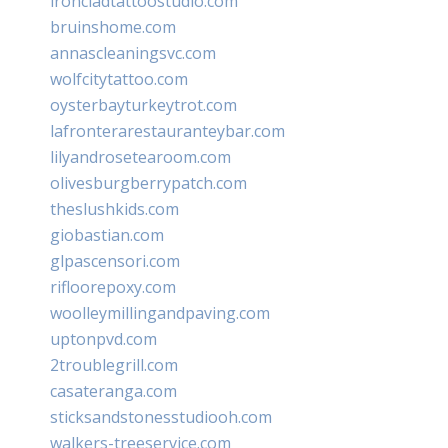
ironcladtattoostudio.com
bruinshome.com
annascleaningsvc.com
wolfcitytattoo.com
oysterbayturkeytrot.com
lafronterarestauranteybar.com
lilyandrosetearoom.com
olivesburgberrypatch.com
theslushkids.com
giobastian.com
glpascensori.com
rifloorepoxy.com
woolleymillingandpaving.com
uptonpvd.com
2troublegrill.com
casateranga.com
sticksandstonesstudiooh.com
walkers-treeservice.com