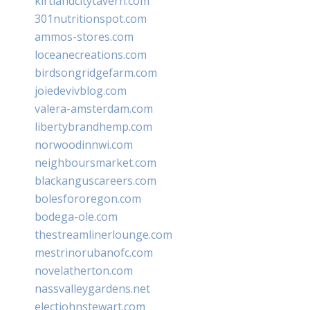
kirtlandcitytavern.com
301nutritionspot.com
ammos-stores.com
loceanecreations.com
birdsongridgefarm.com
joiedevivblog.com
valera-amsterdam.com
libertybrandhemp.com
norwoodinnwi.com
neighboursmarket.com
blackanguscareers.com
bolesfororegon.com
bodega-ole.com
thestreamlinerlounge.com
mestrinorubanofc.com
novelatherton.com
nassvalleygardens.net
electjohnstewart.com