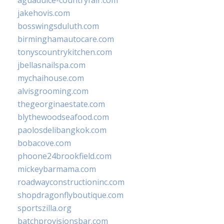
aguadulce-countryfair.com
jakehovis.com
bosswingsduluth.com
birminghamautocare.com
tonyscountrykitchen.com
jbellasnailspa.com
mychaihouse.com
alvisgrooming.com
thegeorginaestate.com
blythewoodseafood.com
paolosdelibangkok.com
bobacove.com
phoone24brookfield.com
mickeybarmama.com
roadwayconstructioninc.com
shopdragonflyboutique.com
sportszilla.org
batchprovisionsbar.com