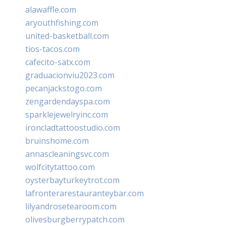
alawaffle.com
aryouthfishing.com
united-basketball.com
tios-tacos.com
cafecito-satx.com
graduacionviu2023.com
pecanjackstogo.com
zengardendayspa.com
sparklejewelryinc.com
ironcladtattoostudio.com
bruinshome.com
annascleaningsvc.com
wolfcitytattoo.com
oysterbayturkeytrot.com
lafronterarestauranteybar.com
lilyandrosetearoom.com
olivesburgberrypatch.com