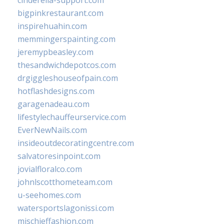
cinderella-support.com
bigpinkrestaurant.com
inspirehuahin.com
memmingerspainting.com
jeremypbeasley.com
thesandwichdepotcos.com
drgiggleshouseofpain.com
hotflashdesigns.com
garagenadeau.com
lifestylechauffeurservice.com
EverNewNails.com
insideoutdecoratingcentre.com
salvatoresinpoint.com
jovialfloralco.com
johnlscotthometeam.com
u-seehomes.com
watersportslagonissi.com
mischieffashion.com