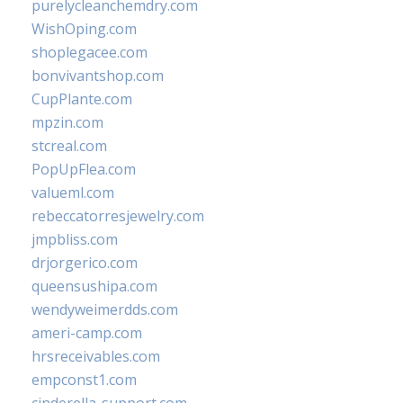
purelycleanchemdry.com
WishOping.com
shoplegacee.com
bonvivantshop.com
CupPlante.com
mpzin.com
stcreal.com
PopUpFlea.com
valueml.com
rebeccatorresjewelry.com
jmpbliss.com
drjorgerico.com
queensushipa.com
wendyweimerdds.com
ameri-camp.com
hrsreceivables.com
empconst1.com