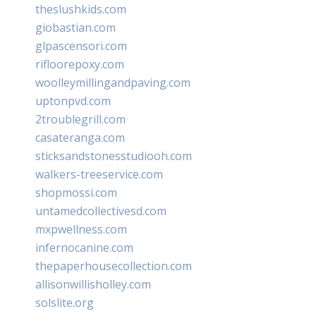
theslushkids.com
giobastian.com
glpascensori.com
rifloorepoxy.com
woolleymillingandpaving.com
uptonpvd.com
2troublegrill.com
casateranga.com
sticksandstonesstudiooh.com
walkers-treeservice.com
shopmossi.com
untamedcollectivesd.com
mxpwellness.com
infernocanine.com
thepaperhousecollection.com
allisonwillisholley.com
solslite.org