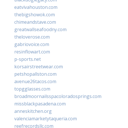
eatvivahouston.com
thebigshowok.com
chimeandstave.com
greatwallseafoodny.com
theloverose.com
gabriovoice.com
resinflowart.com
p-sports.net
korsairstreetwear.com
petshopallston.com
avenue26tacos.com
topgglasses.com
broadmoornailsspacoloradosprings.com
missblackpasadena.com
anneskitchen.org
valenciamarketytaqueria.com
reefrecordsllc.com