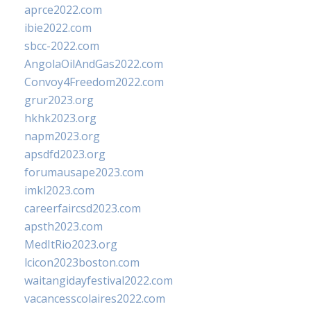
aprce2022.com
ibie2022.com
sbcc-2022.com
AngolaOilAndGas2022.com
Convoy4Freedom2022.com
grur2023.org
hkhk2023.org
napm2023.org
apsdfd2023.org
forumausape2023.com
imkl2023.com
careerfaircsd2023.com
apsth2023.com
MedItRio2023.org
lcicon2023boston.com
waitangidayfestival2022.com
vacancesscolaires2022.com