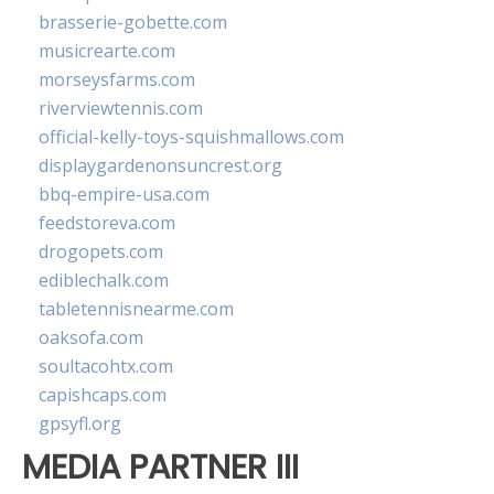
brasserie-gobette.com
musicrearte.com
morseysfarms.com
riverviewtennis.com
official-kelly-toys-squishmallows.com
displaygardenonsuncrest.org
bbq-empire-usa.com
feedstoreva.com
drogopets.com
ediblechalk.com
tabletennisnearme.com
oaksofa.com
soultacohtx.com
capishcaps.com
gpsyfl.org
MEDIA PARTNER III