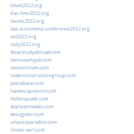
klivet2022.org
ifac-hms2022.org
taoms2022.org
iias-euromena-conference2022.org
ivd2022.org
csity2022.org
ibsarstudyabroad.com
bennusehgall.com
tsecincinnati.com
roderconstructiongroup.com
plazabatai.com
hawkscayresort.com
hellonquads.com
diarioanimales.com
decogaleri.com
unavozparadios.com
shoes-vert.com