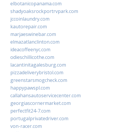
elbotanicopanama.com
shadyoaksrockportrvpark.com
jccoinlaundry.com
kautorepair.com
marjaeswinebar.com
elmazatlanclinton.com
ideacoffeenyc.com
odieschillicothe.com
lacantinitagalesburg.com
pizzadeliverybristol.com
greenstarsmogcheck.com
happypawspl.com
callahansautoservicecenter.com
georgiascornermarket.com
perfectfit24-7.com
portugalprivatedriver.com
von-racer.com