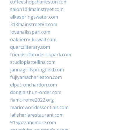
coffeeshopcharleston.com
salon104mainstreet.com
alkaspringswater.com
318mainstreet8h.com
lovenailsspari.com
oakberry-kuwait.com
quartzliterary.com
friendsofbroderickpark.com
studiopiattellina.com
jannagrillspringfield.com
fujiyamacharleston.com
elpatronchardon.com
donglaishun-order.com
fiamc-rome2022.org
mariceworldessentials.com
lafisheriarestaurant.com
915jazzandmore.com