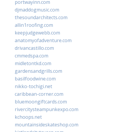
portwayinn.com
djmaddogmusic.com
thesoundarchitects.com
allin1roofing.com
keepjudgewebb.com
anatomyofadventure.com
drivancastillo.com
cmmedspa.com
midletontkd.com
gardensandgrills.com
basilfoodwine.com
nikko-tochigi.net
caribbean-corner.com
bluemoongiftcards.com
rivercitysteampunkexpo.com
kchoops.net
mountainsideskateshop.com