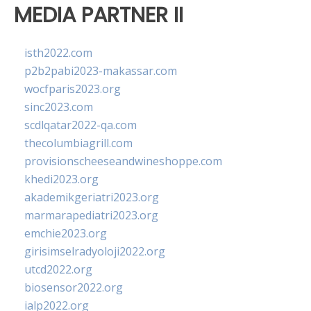
MEDIA PARTNER II
isth2022.com
p2b2pabi2023-makassar.com
wocfparis2023.org
sinc2023.com
scdlqatar2022-qa.com
thecolumbiagrill.com
provisionscheeseandwineshoppe.com
khedi2023.org
akademikgeriatri2023.org
marmarapediatri2023.org
emchie2023.org
girisimselradyoloji2022.org
utcd2022.org
biosensor2022.org
ialp2022.org