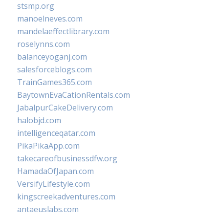
stsmp.org
manoelneves.com
mandelaeffectlibrary.com
roselynns.com
balanceyoganj.com
salesforceblogs.com
TrainGames365.com
BaytownEvaCationRentals.com
JabalpurCakeDelivery.com
halobjd.com
intelligenceqatar.com
PikaPikaApp.com
takecareofbusinessdfw.org
HamadaOfJapan.com
VersifyLifestyle.com
kingscreekadventures.com
antaeuslabs.com