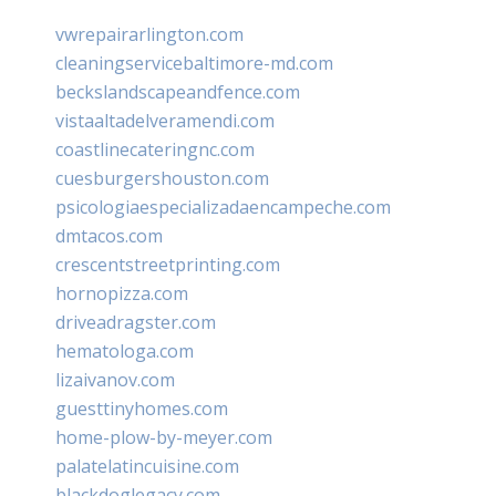
vwrepairarlington.com
cleaningservicebaltimore-md.com
beckslandscapeandfence.com
vistaaltadelveramendi.com
coastlinecateringnc.com
cuesburgershouston.com
psicologiaespecializadaencampeche.com
dmtacos.com
crescentstreetprinting.com
hornopizza.com
driveadragster.com
hematologa.com
lizaivanov.com
guesttinyhomes.com
home-plow-by-meyer.com
palatelatincuisine.com
blackdoglegacy.com