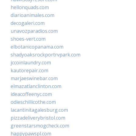
hellonquads.com
diarioanimales.com
decogaleri.com
unavozparadios.com
shoes-vert.com
elbotanicopanama.com
shadyoaksrockportrvpark.com
jccoinlaundry.com
kautorepair.com
marjaeswinebar.com
elmazatlanclinton.com
ideacoffeenyc.com
odieschillicothe.com
lacantinitagalesburg.com
pizzadeliverybristol.com
greenstarsmogcheck.com
happypawspl.com