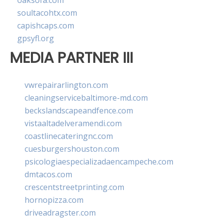
oaksofa.com
soultacohtx.com
capishcaps.com
gpsyfl.org
MEDIA PARTNER III
vwrepairarlington.com
cleaningservicebaltimore-md.com
beckslandscapeandfence.com
vistaaltadelveramendi.com
coastlinecateringnc.com
cuesburgershouston.com
psicologiaespecializadaencampeche.com
dmtacos.com
crescentstreetprinting.com
hornopizza.com
driveadragster.com