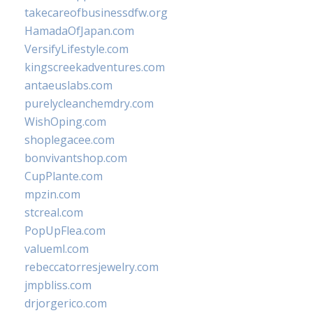
takecareofbusinessdfw.org
HamadaOfJapan.com
VersifyLifestyle.com
kingscreekadventures.com
antaeuslabs.com
purelycleanchemdry.com
WishOping.com
shoplegacee.com
bonvivantshop.com
CupPlante.com
mpzin.com
stcreal.com
PopUpFlea.com
valueml.com
rebeccatorresjewelry.com
jmpbliss.com
drjorgerico.com