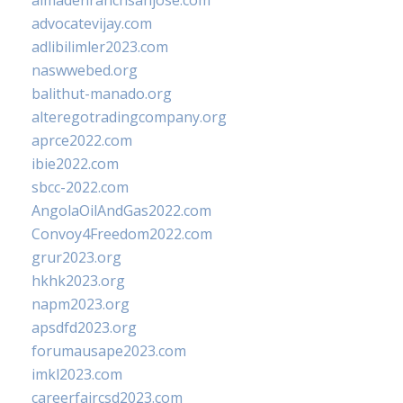
almadenranchsanjose.com
advocatevijay.com
adlibilimler2023.com
naswwebed.org
balithut-manado.org
alteregotradingcompany.org
aprce2022.com
ibie2022.com
sbcc-2022.com
AngolaOilAndGas2022.com
Convoy4Freedom2022.com
grur2023.org
hkhk2023.org
napm2023.org
apsdfd2023.org
forumausape2023.com
imkl2023.com
careerfaircsd2023.com