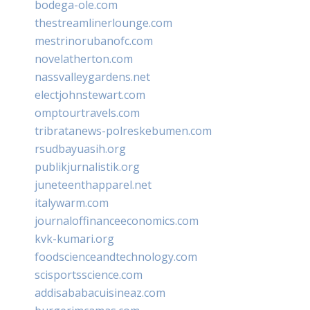
bodega-ole.com
thestreamlinerlounge.com
mestrinorubanofc.com
novelatherton.com
nassvalleygardens.net
electjohnstewart.com
omptourtravels.com
tribratanews-polreskebumen.com
rsudbayuasih.org
publikjurnalistik.org
juneteenthapparel.net
italywarm.com
journaloffinanceeconomics.com
kvk-kumari.org
foodscienceandtechnology.com
scisportsscience.com
addisababacuisineaz.com