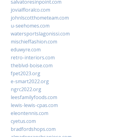
salvatoresinpoint.com
jovialfloralco.com
johnlscotthometeam.com
u-seehomes.com
watersportslagonissi.com
mischieffashion.com
eduwyre.com
retro-interiors.com
theblvd-boise.com
fpet2023.org
e-smart2022.org
ngrc2022.org
leesfamilyfoods.com
lewis-lewis-cpas.com
eleontennis.com
cyetus.com
bradfordshops.com