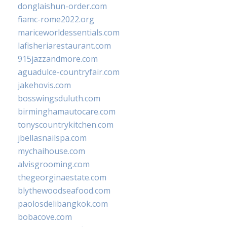
donglaishun-order.com
fiamc-rome2022.org
mariceworldessentials.com
lafisheriarestaurant.com
915jazzandmore.com
aguadulce-countryfair.com
jakehovis.com
bosswingsduluth.com
birminghamautocare.com
tonyscountrykitchen.com
jbellasnailspa.com
mychaihouse.com
alvisgrooming.com
thegeorginaestate.com
blythewoodseafood.com
paolosdelibangkok.com
bobacove.com