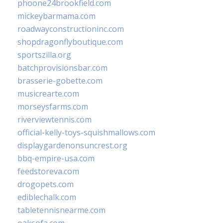
phoone24brookfield.com
mickeybarmama.com
roadwayconstructioninc.com
shopdragonflyboutique.com
sportszilla.org
batchprovisionsbar.com
brasserie-gobette.com
musicrearte.com
morseysfarms.com
riverviewtennis.com
official-kelly-toys-squishmallows.com
displaygardenonsuncrest.org
bbq-empire-usa.com
feedstoreva.com
drogopets.com
ediblechalk.com
tabletennisnearme.com