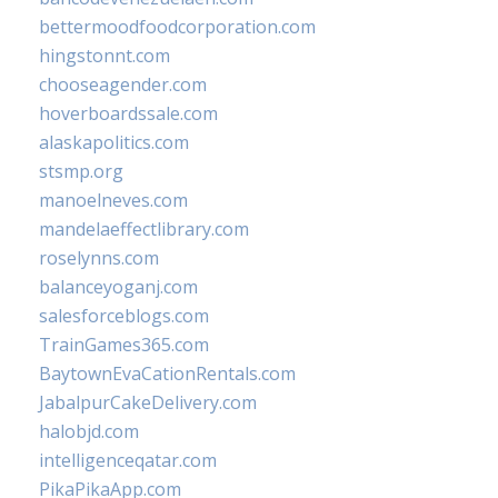
bettermoodfoodcorporation.com
hingstonnt.com
chooseagender.com
hoverboardssale.com
alaskapolitics.com
stsmp.org
manoelneves.com
mandelaeffectlibrary.com
roselynns.com
balanceyoganj.com
salesforceblogs.com
TrainGames365.com
BaytownEvaCationRentals.com
JabalpurCakeDelivery.com
halobjd.com
intelligenceqatar.com
PikaPikaApp.com