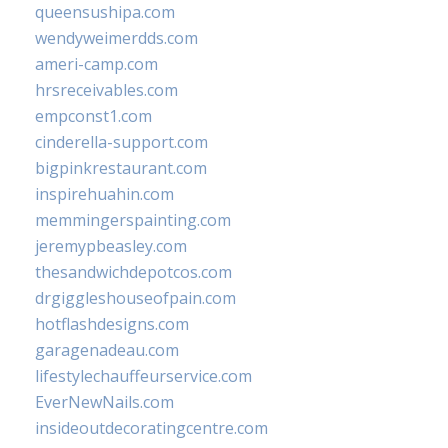
queensushipa.com
wendyweimerdds.com
ameri-camp.com
hrsreceivables.com
empconst1.com
cinderella-support.com
bigpinkrestaurant.com
inspirehuahin.com
memmingerspainting.com
jeremypbeasley.com
thesandwichdepotcos.com
drgiggleshouseofpain.com
hotflashdesigns.com
garagenadeau.com
lifestylechauffeurservice.com
EverNewNails.com
insideoutdecoratingcentre.com