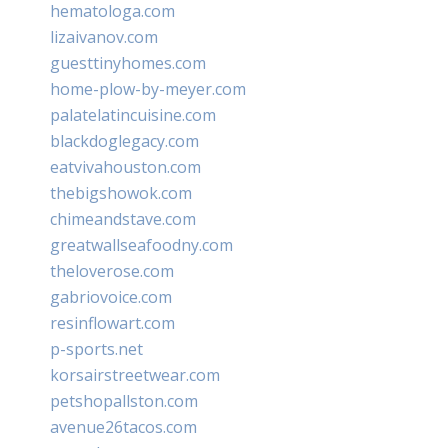
hematologa.com
lizaivanov.com
guesttinyhomes.com
home-plow-by-meyer.com
palatelatincuisine.com
blackdoglegacy.com
eatvivahouston.com
thebigshowok.com
chimeandstave.com
greatwallseafoodny.com
theloverose.com
gabriovoice.com
resinflowart.com
p-sports.net
korsairstreetwear.com
petshopallston.com
avenue26tacos.com