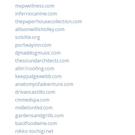
mxpwellness.com
infernocanine.com
thepaperhousecollection.com
allisonwillisholley.com
solslite.org
portwayinn.com
djmaddogmusic.com
thesoundarchitects.com
allin1roofing.com
keepjudgewebb.com
anatomyofadventure.com
drivancastillo.com
cmmedspa.com
midletontkd.com
gardensandgrills.com
basilfoodwine.com
nikko-tochigi.net