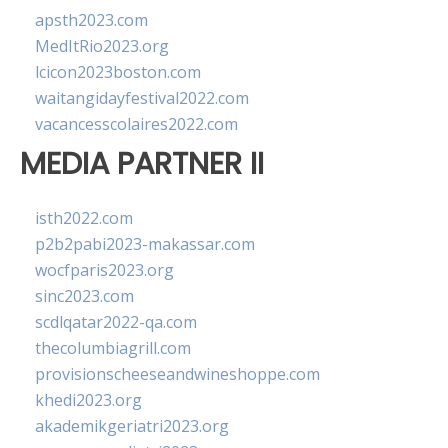
apsth2023.com
MedItRio2023.org
lcicon2023boston.com
waitangidayfestival2022.com
vacancesscolaires2022.com
MEDIA PARTNER II
isth2022.com
p2b2pabi2023-makassar.com
wocfparis2023.org
sinc2023.com
scdlqatar2022-qa.com
thecolumbiagrill.com
provisionscheeseandwineshoppe.com
khedi2023.org
akademikgeriatri2023.org