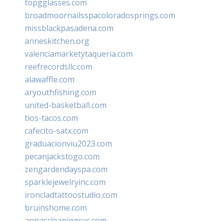
topgglasses.com
broadmoornailsspacoloradosprings.com
missblackpasadena.com
anneskitchen.org
valenciamarketytaqueria.com
reefrecordsllc.com
alawaffle.com
aryouthfishing.com
united-basketball.com
tios-tacos.com
cafecito-satx.com
graduacionviu2023.com
pecanjackstogo.com
zengardendayspa.com
sparklejewelryinc.com
ironcladtattoostudio.com
bruinshome.com
annascleaningsvc.com