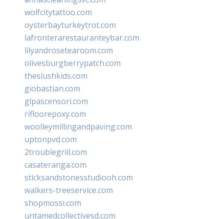
wolfcitytattoo.com
oysterbayturkeytrot.com
lafronterarestauranteybar.com
lilyandrosetearoom.com
olivesburgberrypatch.com
theslushkids.com
giobastian.com
glpascensori.com
rifloorepoxy.com
woolleymillingandpaving.com
uptonpvd.com
2troublegrill.com
casateranga.com
sticksandstonesstudiooh.com
walkers-treeservice.com
shopmossi.com
untamedcollectivesd.com