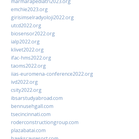
marmarapediatri2023.org
emchie2023.org
girisimselradyoloji2022.org
utcd2022.org
biosensor2022.org
ialp2022.org
klivet2022.org
ifac-hms2022.org
taoms2022.org
iias-euromena-conference2022.org
ivd2022.org
csity2022.org
ibsarstudyabroad.com
bennusehgall.com
tsecincinnati.com
roderconstructiongroup.com
plazabatai.com
hawkscayresort.com