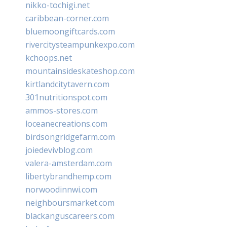
nikko-tochigi.net
caribbean-corner.com
bluemoongiftcards.com
rivercitysteampunkexpo.com
kchoops.net
mountainsideskateshop.com
kirtlandcitytavern.com
301nutritionspot.com
ammos-stores.com
loceanecreations.com
birdsongridgefarm.com
joiedevivblog.com
valera-amsterdam.com
libertybrandhemp.com
norwoodinnwi.com
neighboursmarket.com
blackanguscareers.com