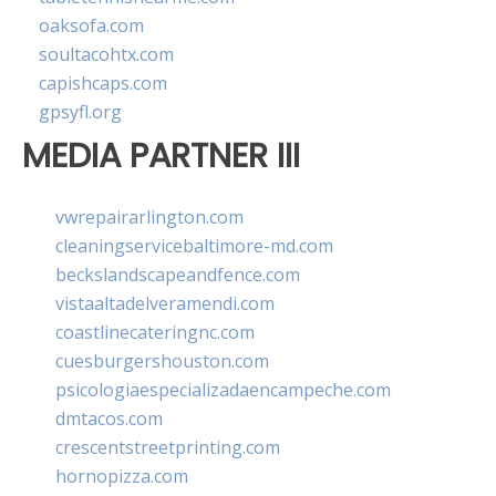
oaksofa.com
soultacohtx.com
capishcaps.com
gpsyfl.org
MEDIA PARTNER III
vwrepairarlington.com
cleaningservicebaltimore-md.com
beckslandscapeandfence.com
vistaaltadelveramendi.com
coastlinecateringnc.com
cuesburgershouston.com
psicologiaespecializadaencampeche.com
dmtacos.com
crescentstreetprinting.com
hornopizza.com