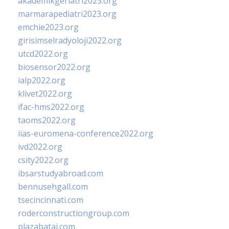
akademikgeriatri2023.org
marmarapediatri2023.org
emchie2023.org
girisimselradyoloji2022.org
utcd2022.org
biosensor2022.org
ialp2022.org
klivet2022.org
ifac-hms2022.org
taoms2022.org
iias-euromena-conference2022.org
ivd2022.org
csity2022.org
ibsarstudyabroad.com
bennusehgall.com
tsecincinnati.com
roderconstructiongroup.com
plazabatai.com