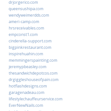
drjorgerico.com
queensushipa.com
wendyweimerdds.com
ameri-camp.com
hrsreceivables.com
empconst1.com
cinderella-support.com
bigpinkrestaurant.com
inspirehuahin.com
memmingerspainting.com
jeremypbeasley.com
thesandwichdepotcos.com
drgiggleshouseofpain.com
hotflashdesigns.com
garagenadeau.com
lifestylechauffeurservice.com
EverNewNails.com