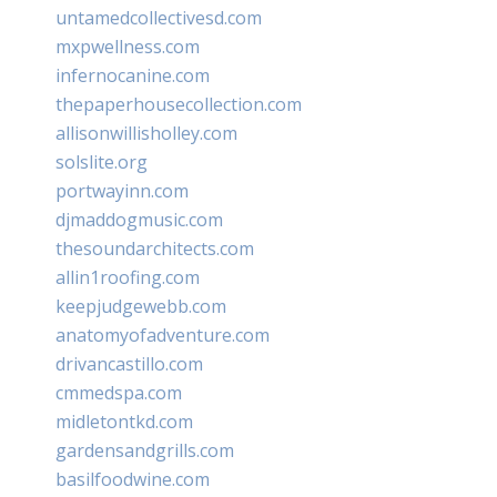
untamedcollectivesd.com
mxpwellness.com
infernocanine.com
thepaperhousecollection.com
allisonwillisholley.com
solslite.org
portwayinn.com
djmaddogmusic.com
thesoundarchitects.com
allin1roofing.com
keepjudgewebb.com
anatomyofadventure.com
drivancastillo.com
cmmedspa.com
midletontkd.com
gardensandgrills.com
basilfoodwine.com