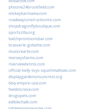
bobacove.com
phoone24brookfield.com
mickeybarmama.com
roadwayconstructioninc.com
shopdragonflyboutique.com
sportszilla.org
batchprovisionsbar.com
brasserie-gobette.com
musicrearte.com
morseysfarms.com
riverviewtennis.com
official-kelly-toys-squishmallows.com
displaygardenonsuncrest.org
bbq-empire-usa.com
feedstoreva.com
drogopets.com
ediblechalk.com
tabletennisnearme.com