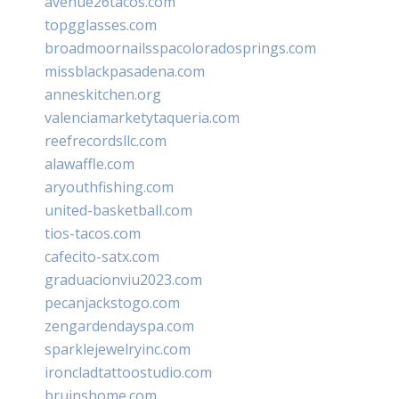
avenue26tacos.com
topgglasses.com
broadmoornailsspacoloradosprings.com
missblackpasadena.com
anneskitchen.org
valenciamarketytaqueria.com
reefrecordsllc.com
alawaffle.com
aryouthfishing.com
united-basketball.com
tios-tacos.com
cafecito-satx.com
graduacionviu2023.com
pecanjackstogo.com
zengardendayspa.com
sparklejewelryinc.com
ironcladtattoostudio.com
bruinshome.com