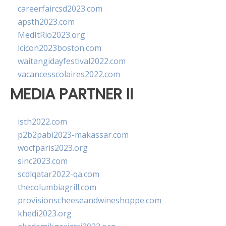
careerfaircsd2023.com
apsth2023.com
MedItRio2023.org
lcicon2023boston.com
waitangidayfestival2022.com
vacancesscolaires2022.com
MEDIA PARTNER II
isth2022.com
p2b2pabi2023-makassar.com
wocfparis2023.org
sinc2023.com
scdlqatar2022-qa.com
thecolumbiagrill.com
provisionscheeseandwineshoppe.com
khedi2023.org