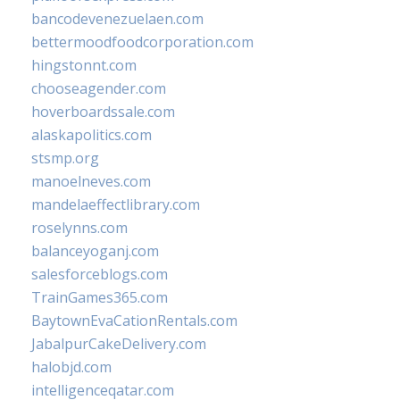
bancodevenezuelaen.com
bettermoodfoodcorporation.com
hingstonnt.com
chooseagender.com
hoverboardssale.com
alaskapolitics.com
stsmp.org
manoelneves.com
mandelaeffectlibrary.com
roselynns.com
balanceyoganj.com
salesforceblogs.com
TrainGames365.com
BaytownEvaCationRentals.com
JabalpurCakeDelivery.com
halobjd.com
intelligenceqatar.com