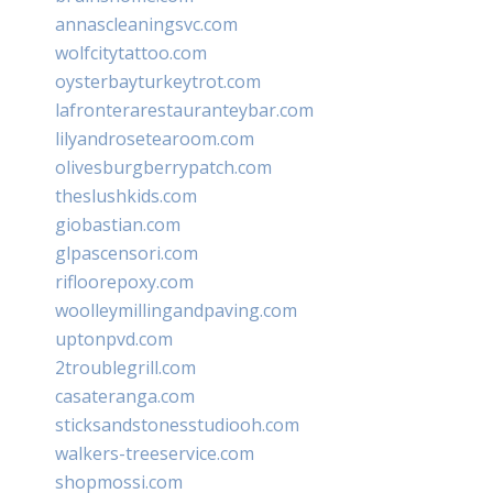
annascleaningsvc.com
wolfcitytattoo.com
oysterbayturkeytrot.com
lafronterarestauranteybar.com
lilyandrosetearoom.com
olivesburgberrypatch.com
theslushkids.com
giobastian.com
glpascensori.com
rifloorepoxy.com
woolleymillingandpaving.com
uptonpvd.com
2troublegrill.com
casateranga.com
sticksandstonesstudiooh.com
walkers-treeservice.com
shopmossi.com