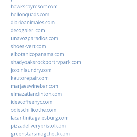
hawkscayresort.com
hellonquads.com
diarioanimales.com
decogaleri.com
unavozparadios.com
shoes-vert.com
elbotanicopanama.com
shadyoaksrockportrvpark.com
jccoinlaundry.com
kautorepair.com
marjaeswinebar.com
elmazatlanclinton.com
ideacoffeenyc.com
odieschillicothe.com
lacantinitagalesburg.com
pizzadeliverybristol.com
greenstarsmogcheck.com