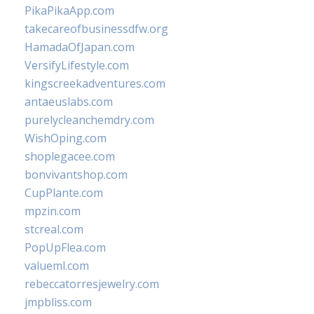
PikaPikaApp.com
takecareofbusinessdfw.org
HamadaOfJapan.com
VersifyLifestyle.com
kingscreekadventures.com
antaeuslabs.com
purelycleanchemdry.com
WishOping.com
shoplegacee.com
bonvivantshop.com
CupPlante.com
mpzin.com
stcreal.com
PopUpFlea.com
valueml.com
rebeccatorresjewelry.com
jmpbliss.com