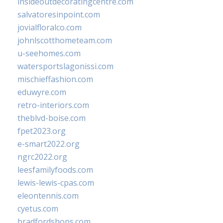
insideoutdecoratingcentre.com
salvatoresinpoint.com
jovialfloralco.com
johnlscotthometeam.com
u-seehomes.com
watersportslagonissi.com
mischieffashion.com
eduwyre.com
retro-interiors.com
theblvd-boise.com
fpet2023.org
e-smart2022.org
ngrc2022.org
leesfamilyfoods.com
lewis-lewis-cpas.com
eleontennis.com
cyetus.com
bradfordshops.com