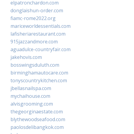
elpatronchardon.com
donglaishun-order.com
fiamc-rome2022.org
mariceworldessentials.com
lafisheriarestaurant.com
915jazzandmore.com
aguadulce-countryfair.com
jakehovis.com
bosswingsduluth.com
birminghamautocare.com
tonyscountrykitchen.com
jbellasnailspa.com
mychaihouse.com
alvisgrooming.com
thegeorginaestate.com
blythewoodseafood.com
paolosdelibangkok.com