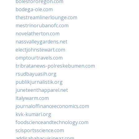
bolesfororegon.com
bodega-ole.com
thestreamlinerlounge.com
mestrinorubanofc.com
novelatherton.com
nassvalleygardens.net
electjohnstewart.com
omptourtravels.com
tribratanews-polreskebumen.com
rsudbayuasih.org
publikjurnalistik.org
juneteenthapparel.net
italywarm.com
journaloffinanceeconomics.com
kvk-kumari.org
foodscienceandtechnology.com
scisportsscience.com
addisababacuisineaz.com