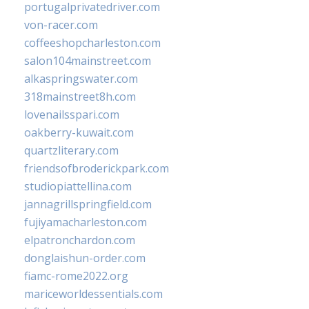
portugalprivatedriver.com
von-racer.com
coffeeshopcharleston.com
salon104mainstreet.com
alkaspringswater.com
318mainstreet8h.com
lovenailsspari.com
oakberry-kuwait.com
quartzliterary.com
friendsofbroderickpark.com
studiopiattellina.com
jannagrillspringfield.com
fujiyamacharleston.com
elpatronchardon.com
donglaishun-order.com
fiamc-rome2022.org
mariceworldessentials.com