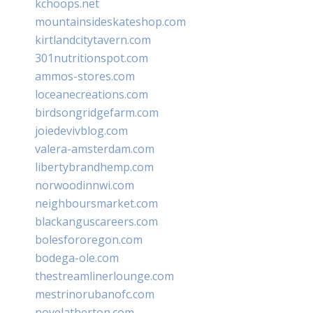
kchoops.net
mountainsideskateshop.com
kirtlandcitytavern.com
301nutritionspot.com
ammos-stores.com
loceanecreations.com
birdsongridgefarm.com
joiedevivblog.com
valera-amsterdam.com
libertybrandhemp.com
norwoodinnwi.com
neighboursmarket.com
blackanguscareers.com
bolesfororegon.com
bodega-ole.com
thestreamlinerlounge.com
mestrinorubanofc.com
novelatherton.com