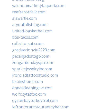
valenciamarketytaqueria.com
reefrecordsllc.com
alawaffle.com
aryouthfishing.com
united-basketball.com
tios-tacos.com
cafecito-satx.com
graduacionviu2023.com
pecanjackstogo.com
zengardendayspa.com
sparklejewelryinc.com
ironcladtattoostudio.com
bruinshome.com
annascleaningsvc.com
wolfcitytattoo.com
oysterbayturkeytrot.com
lafronterarestauranteybar.com