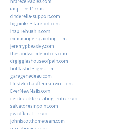
hrsreceivables.com
empconst1.com
cinderella-support.com
bigpinkrestaurant.com
inspirehuahin.com
memmingerspainting.com
jeremypbeasley.com
thesandwichdepotcos.com
drgiggleshouseofpain.com
hotflashdesigns.com
garagenadeau.com
lifestylechauffeurservice.com
EverNewNails.com
insideoutdecoratingcentre.com
salvatoresinpoint.com
jovialfloralco.com
johnlscotthometeam.com
u-seehomes.com