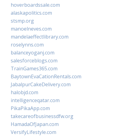
hoverboardssale.com
alaskapolitics.com
stsmp.org
manoelneves.com
mandelaeffectlibrary.com
roselynns.com
balanceyoganj.com
salesforceblogs.com
TrainGames365.com
BaytownEvaCationRentals.com
JabalpurCakeDelivery.com
halobjd.com
intelligenceqatar.com
PikaPikaApp.com
takecareofbusinessdfw.org
HamadaOfJapan.com
VersifyLifestyle.com