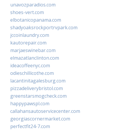
unavozparadios.com
shoes-vert.com
elbotanicopanama.com
shadyoaksrockportrvpark.com
jccoinlaundry.com
kautorepair.com
marjaeswinebar.com
elmazatlanclinton.com
ideacoffeenyc.com
odieschillicothe.com
lacantinitagalesburg.com
pizzadeliverybristol.com
greenstarsmogcheck.com
happypawspl.com
callahansautoservicecenter.com
georgiascornermarket.com
perfectfit24-7.com