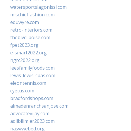
watersportslagonissi.com
mischieffashion.com
eduwyre.com
retro-interiors.com
theblvd-boise.com
fpet2023.org
e-smart2022.org
ngrc2022.org
leesfamilyfoods.com
lewis-lewis-cpas.com
eleontennis.com
cyetus.com
bradfordshops.com
almadenranchsanjose.com
advocatevijay.com
adlibilimler2023.com
naswwebed.org