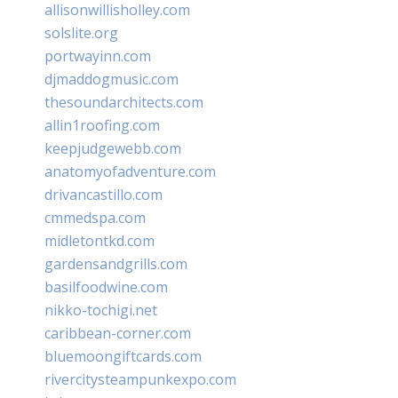
allisonwillisholley.com
solslite.org
portwayinn.com
djmaddogmusic.com
thesoundarchitects.com
allin1roofing.com
keepjudgewebb.com
anatomyofadventure.com
drivancastillo.com
cmmedspa.com
midletontkd.com
gardensandgrills.com
basilfoodwine.com
nikko-tochigi.net
caribbean-corner.com
bluemoongiftcards.com
rivercitysteampunkexpo.com