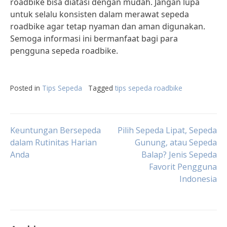
roadbike bisa diatasi dengan mudah. Jangan lupa
untuk selalu konsisten dalam merawat sepeda
roadbike agar tetap nyaman dan aman digunakan.
Semoga informasi ini bermanfaat bagi para
pengguna sepeda roadbike.
Posted in
Tips Sepeda
Tagged
tips sepeda roadbike
Post
Keuntungan Bersepeda
Pilih Sepeda Lipat, Sepeda
dalam Rutinitas Harian
Gunung, atau Sepeda
Anda
Balap? Jenis Sepeda
navigation
Favorit Pengguna
Indonesia