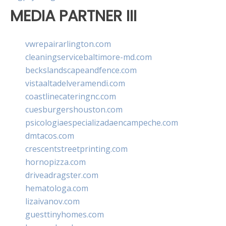
MEDIA PARTNER III
vwrepairarlington.com
cleaningservicebaltimore-md.com
beckslandscapeandfence.com
vistaaltadelveramendi.com
coastlinecateringnc.com
cuesburgershouston.com
psicologiaespecializadaencampeche.com
dmtacos.com
crescentstreetprinting.com
hornopizza.com
driveadragster.com
hematologa.com
lizaivanov.com
guesttinyhomes.com