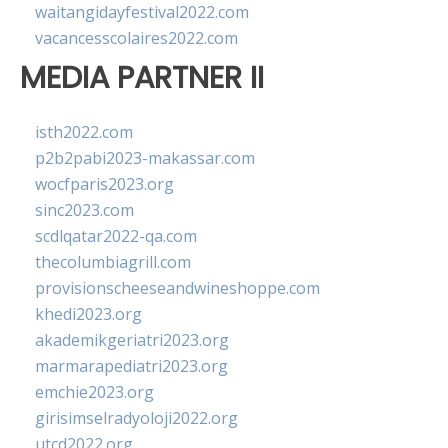
waitangidayfestival2022.com
vacancesscolaires2022.com
MEDIA PARTNER II
isth2022.com
p2b2pabi2023-makassar.com
wocfparis2023.org
sinc2023.com
scdlqatar2022-qa.com
thecolumbiagrill.com
provisionscheeseandwineshoppe.com
khedi2023.org
akademikgeriatri2023.org
marmarapediatri2023.org
emchie2023.org
girisimselradyoloji2022.org
utcd2022.org