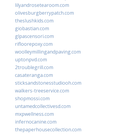
lilyandrosetearoom.com
olivesburgberrypatch.com
theslushkids.com
giobastian.com
glpascensori.com
rifloorepoxy.com
woolleymillingandpaving.com
uptonpvd.com
2troublegrill.com
casateranga.com
sticksandstonesstudiooh.com
walkers-treeservice.com
shopmossi.com
untamedcollectivesd.com
mxpwellness.com
infernocanine.com
thepaperhousecollection.com