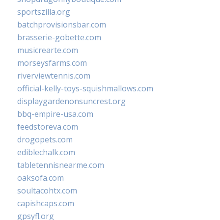
sportszilla.org
batchprovisionsbar.com
brasserie-gobette.com
musicrearte.com
morseysfarms.com
riverviewtennis.com
official-kelly-toys-squishmallows.com
displaygardenonsuncrest.org
bbq-empire-usa.com
feedstoreva.com
drogopets.com
ediblechalk.com
tabletennisnearme.com
oaksofa.com
soultacohtx.com
capishcaps.com
gpsyfl.org