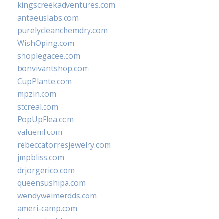
kingscreekadventures.com
antaeuslabs.com
purelycleanchemdry.com
WishOping.com
shoplegacee.com
bonvivantshop.com
CupPlante.com
mpzin.com
stcreal.com
PopUpFlea.com
valueml.com
rebeccatorresjewelry.com
jmpbliss.com
drjorgerico.com
queensushipa.com
wendyweimerdds.com
ameri-camp.com