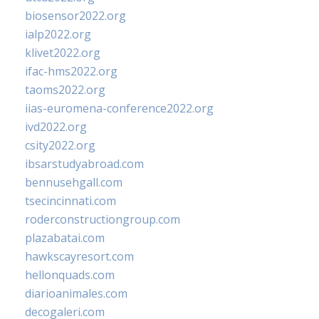
biosensor2022.org
ialp2022.org
klivet2022.org
ifac-hms2022.org
taoms2022.org
iias-euromena-conference2022.org
ivd2022.org
csity2022.org
ibsarstudyabroad.com
bennusehgall.com
tsecincinnati.com
roderconstructiongroup.com
plazabatai.com
hawkscayresort.com
hellonquads.com
diarioanimales.com
decogaleri.com