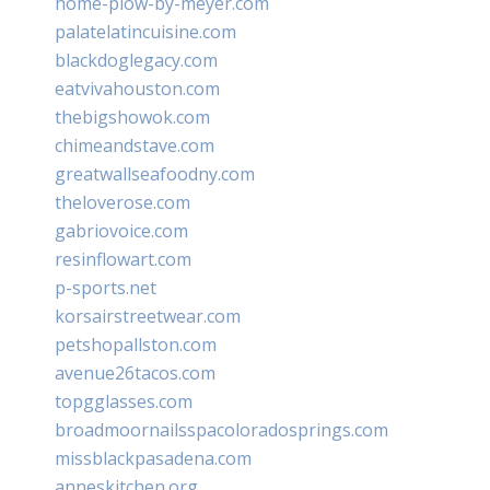
home-plow-by-meyer.com
palatelatincuisine.com
blackdoglegacy.com
eatvivahouston.com
thebigshowok.com
chimeandstave.com
greatwallseafoodny.com
theloverose.com
gabriovoice.com
resinflowart.com
p-sports.net
korsairstreetwear.com
petshopallston.com
avenue26tacos.com
topgglasses.com
broadmoornailsspacoloradosprings.com
missblackpasadena.com
anneskitchen.org