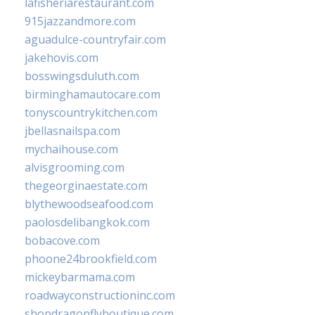
lafisheriarestaurant.com
915jazzandmore.com
aguadulce-countryfair.com
jakehovis.com
bosswingsduluth.com
birminghamautocare.com
tonyscountrykitchen.com
jbellasnailspa.com
mychaihouse.com
alvisgrooming.com
thegeorginaestate.com
blythewoodseafood.com
paolosdelibangkok.com
bobacove.com
phoone24brookfield.com
mickeybarmama.com
roadwayconstructioninc.com
shopdragonflyboutique.com