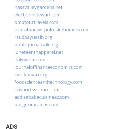
nassvalleygardens.net
electjohnstewart.com
omptourtravels.com
tribratanews-polreskebumen.com
rsudbayuasih.org
publikjurnalistik.org
juneteenthapparel.net
italywarm.com
journaloffinanceeconomics.com
kvk-kumari.org
foodscienceandtechnology.com
scisportsscience.com
addisababacuisineaz.com
burgerimcamas.com
ADS