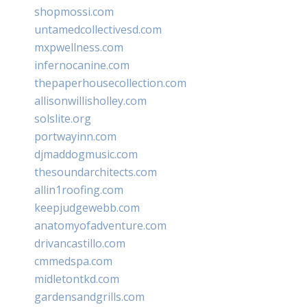
shopmossi.com
untamedcollectivesd.com
mxpwellness.com
infernocanine.com
thepaperhousecollection.com
allisonwillisholley.com
solslite.org
portwayinn.com
djmaddogmusic.com
thesoundarchitects.com
allin1roofing.com
keepjudgewebb.com
anatomyofadventure.com
drivancastillo.com
cmmedspa.com
midletontkd.com
gardensandgrills.com