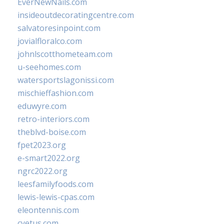
EverNewNails.com
insideoutdecoratingcentre.com
salvatoresinpoint.com
jovialfloralco.com
johnlscotthometeam.com
u-seehomes.com
watersportslagonissi.com
mischieffashion.com
eduwyre.com
retro-interiors.com
theblvd-boise.com
fpet2023.org
e-smart2022.org
ngrc2022.org
leesfamilyfoods.com
lewis-lewis-cpas.com
eleontennis.com
cyetus.com