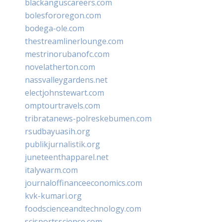
blackanguscareers.com
bolesfororegon.com
bodega-ole.com
thestreamlinerlounge.com
mestrinorubanofc.com
novelatherton.com
nassvalleygardens.net
electjohnstewart.com
omptourtravels.com
tribratanews-polreskebumen.com
rsudbayuasih.org
publikjurnalistik.org
juneteenthapparel.net
italywarm.com
journaloffinanceeconomics.com
kvk-kumari.org
foodscienceandtechnology.com
scisportsscience.com