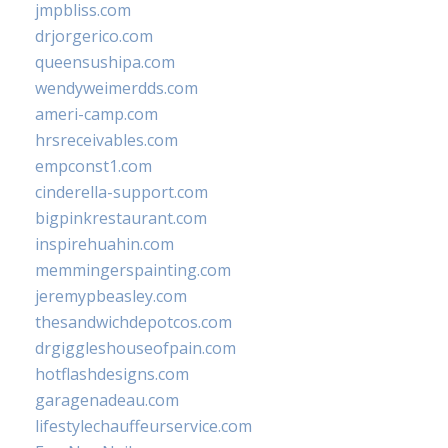
jmpbliss.com
drjorgerico.com
queensushipa.com
wendyweimerdds.com
ameri-camp.com
hrsreceivables.com
empconst1.com
cinderella-support.com
bigpinkrestaurant.com
inspirehuahin.com
memmingerspainting.com
jeremypbeasley.com
thesandwichdepotcos.com
drgiggleshouseofpain.com
hotflashdesigns.com
garagenadeau.com
lifestylechauffeurservice.com