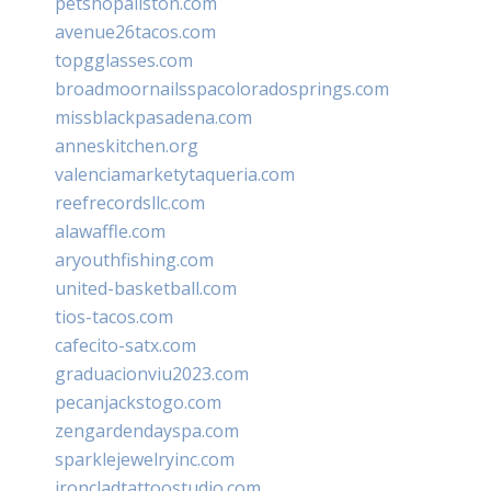
petshopallston.com
avenue26tacos.com
topgglasses.com
broadmoornailsspacoloradosprings.com
missblackpasadena.com
anneskitchen.org
valenciamarketytaqueria.com
reefrecordsllc.com
alawaffle.com
aryouthfishing.com
united-basketball.com
tios-tacos.com
cafecito-satx.com
graduacionviu2023.com
pecanjackstogo.com
zengardendayspa.com
sparklejewelryinc.com
ironcladtattoostudio.com