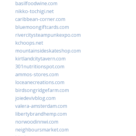
basilfoodwine.com
nikko-tochigi.net
caribbean-corner.com
bluemoongiftcards.com
rivercitysteampunkexpo.com
kchoops.net
mountainsideskateshop.com
kirtlandcitytavern.com
301nutritionspot.com
ammos-stores.com
loceanecreations.com
birdsongridgefarm.com
joiedevivblog.com
valera-amsterdam.com
libertybrandhemp.com
norwoodinnwi.com
neighboursmarket.com