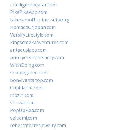
intelligenceqatar.com
PikaPikaApp.com
takecareofbusinessdfw.org
HamadaOfJapan.com
VersifyLifestyle.com
kingscreekadventures.com
antaeuslabs.com
purelycleanchemdry.com
WishOping.com
shoplegacee.com
bonvivantshop.com
CupPlante.com
mpzin.com
stcreal.com
PopUpFlea.com
valueml.com
rebeccatorresjewelry.com