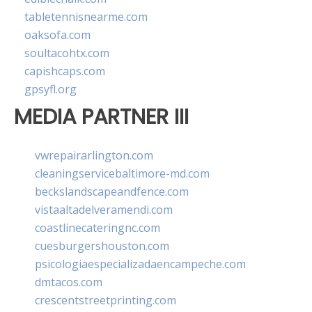
tabletennisnearme.com
oaksofa.com
soultacohtx.com
capishcaps.com
gpsyfl.org
MEDIA PARTNER III
vwrepairarlington.com
cleaningservicebaltimore-md.com
beckslandscapeandfence.com
vistaaltadelveramendi.com
coastlinecateringnc.com
cuesburgershouston.com
psicologiaespecializadaencampeche.com
dmtacos.com
crescentstreetprinting.com