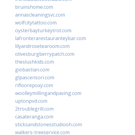
bruinshome.com
annascleaningsvc.com
wolfcitytattoo.com
oysterbayturkeytrot.com
lafronterarestauranteybar.com
lilyandrosetearoom.com
olivesburgberrypatch.com
theslushkids.com
giobastian.com
glpascensori.com
rifloorepoxy.com
woolleymillingandpaving.com
uptonpvd.com
2troublegrill.com
casateranga.com
sticksandstonesstudiooh.com
walkers-treeservice.com