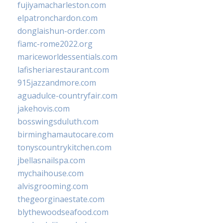
fujiyamacharleston.com
elpatronchardon.com
donglaishun-order.com
fiamc-rome2022.org
mariceworldessentials.com
lafisheriarestaurant.com
915jazzandmore.com
aguadulce-countryfair.com
jakehovis.com
bosswingsduluth.com
birminghamautocare.com
tonyscountrykitchen.com
jbellasnailspa.com
mychaihouse.com
alvisgrooming.com
thegeorginaestate.com
blythewoodseafood.com