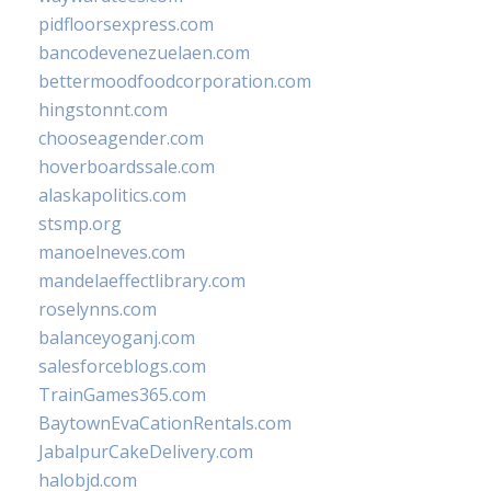
pidfloorsexpress.com
bancodevenezuelaen.com
bettermoodfoodcorporation.com
hingstonnt.com
chooseagender.com
hoverboardssale.com
alaskapolitics.com
stsmp.org
manoelneves.com
mandelaeffectlibrary.com
roselynns.com
balanceyoganj.com
salesforceblogs.com
TrainGames365.com
BaytownEvaCationRentals.com
JabalpurCakeDelivery.com
halobjd.com