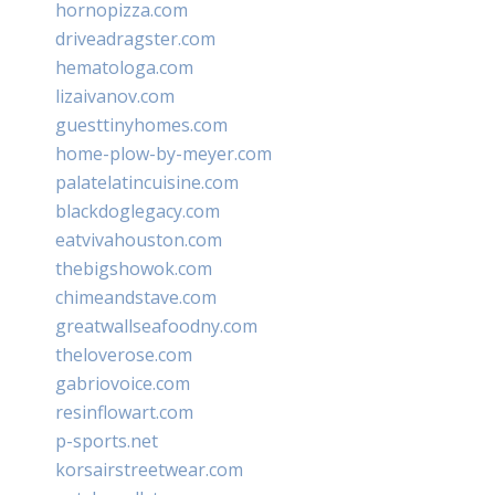
hornopizza.com
driveadragster.com
hematologa.com
lizaivanov.com
guesttinyhomes.com
home-plow-by-meyer.com
palatelatincuisine.com
blackdoglegacy.com
eatvivahouston.com
thebigshowok.com
chimeandstave.com
greatwallseafoodny.com
theloverose.com
gabriovoice.com
resinflowart.com
p-sports.net
korsairstreetwear.com