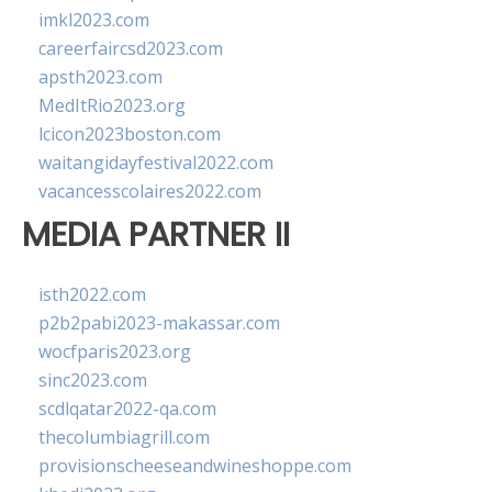
imkl2023.com
careerfaircsd2023.com
apsth2023.com
MedItRio2023.org
lcicon2023boston.com
waitangidayfestival2022.com
vacancesscolaires2022.com
MEDIA PARTNER II
isth2022.com
p2b2pabi2023-makassar.com
wocfparis2023.org
sinc2023.com
scdlqatar2022-qa.com
thecolumbiagrill.com
provisionscheeseandwineshoppe.com