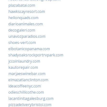
plazabatai.com
hawkscayresort.com
hellonquads.com
diarioanimales.com
decogaleri.com
unavozparadios.com
shoes-vert.com
elbotanicopanama.com
shadyoaksrockportrvpark.com
jccoinlaundry.com
kautorepair.com
marjaeswinebar.com
elmazatlanclinton.com
ideacoffeenyc.com
odieschillicothe.com
lacantinitagalesburg.com
pizzadeliverybristol.com