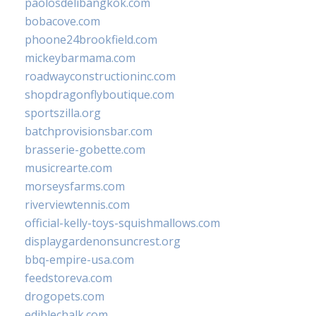
paolosdelibangkok.com
bobacove.com
phoone24brookfield.com
mickeybarmama.com
roadwayconstructioninc.com
shopdragonflyboutique.com
sportszilla.org
batchprovisionsbar.com
brasserie-gobette.com
musicrearte.com
morseysfarms.com
riverviewtennis.com
official-kelly-toys-squishmallows.com
displaygardenonsuncrest.org
bbq-empire-usa.com
feedstoreva.com
drogopets.com
ediblechalk.com