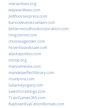
marianlives.org
waywardtees.com
pidfloorsexpress.com
bancodevenezuelaen.com
bettermoodfoodcorporation.com
hingstonnt.com
chooseagender.com
hoverboardssale.com
alaskapolitics.com
stsmp.org
manoelneves.com
mandelaeffectlibrary.com
roselynns.com
balanceyoganj.com
salesforceblogs.com
TrainGames365.com
BaytownEvaCationRentals.com