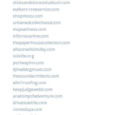
sticksandstonesstudiooh.com
walkers-treeservice.com
shopmossi.com
untamedcollectivesd.com
mxpwellness.com
infernocanine.com
thepaperhousecollection.com
allisonwillisholley.com
solslite.org
portwayinn.com
djmaddogmusic.com
thesoundarchitects.com
allin1roofing.com
keepjudgewebb.com
anatomyofadventure.com
drivancastillo.com
cmmedspa.com