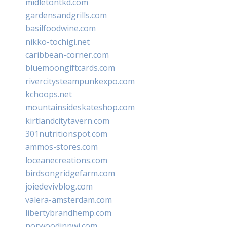
midletontkd.com
gardensandgrills.com
basilfoodwine.com
nikko-tochigi.net
caribbean-corner.com
bluemoongiftcards.com
rivercitysteampunkexpo.com
kchoops.net
mountainsideskateshop.com
kirtlandcitytavern.com
301nutritionspot.com
ammos-stores.com
loceanecreations.com
birdsongridgefarm.com
joiedevivblog.com
valera-amsterdam.com
libertybrandhemp.com
norwoodinnwi.com