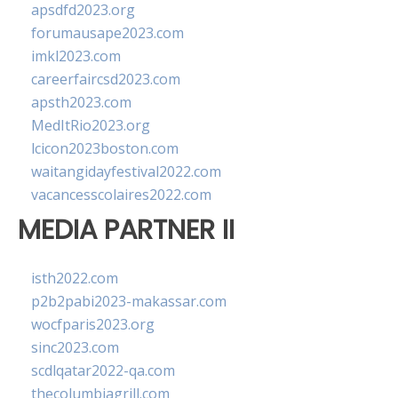
apsdfd2023.org
forumausape2023.com
imkl2023.com
careerfaircsd2023.com
apsth2023.com
MedItRio2023.org
lcicon2023boston.com
waitangidayfestival2022.com
vacancesscolaires2022.com
MEDIA PARTNER II
isth2022.com
p2b2pabi2023-makassar.com
wocfparis2023.org
sinc2023.com
scdlqatar2022-qa.com
thecolumbiagrill.com