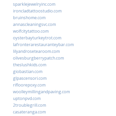
sparklejewelryinc.com
ironcladtattoostudio.com
bruinshome.com
annascleaningsvc.com
wolfcitytattoo.com
oysterbayturkeytrot.com
lafronterarestauranteybar.com
lilyandrosetearoom.com
olivesburgberrypatch.com
theslushkids.com
giobastian.com
glpascensori.com
rifloorepoxy.com
woolleymillingandpaving.com
uptonpvd.com
2troublegrill.com
casateranga.com