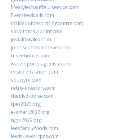
lifestylechauffeurservice.com
EverNewNails.com
insideoutdecoratingcentre.com
salvatoresinpoint.com
jovialfloralco.com
johnlscotthometeam.com
u-seehomes.com
watersportslagonissi.com
mischieffashion.com
eduwyre.com
retro-interiors.com
theblvd-boise.com
fpet2023.org
e-smart2022.org
ngrc2022.org
leesfamilyfoods.com
lewis-lewis-cpas.com