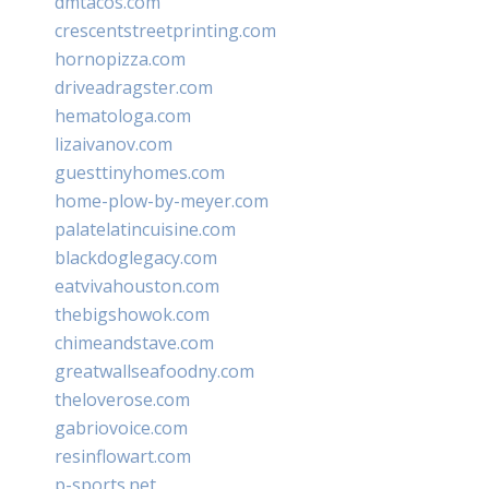
dmtacos.com
crescentstreetprinting.com
hornopizza.com
driveadragster.com
hematologa.com
lizaivanov.com
guesttinyhomes.com
home-plow-by-meyer.com
palatelatincuisine.com
blackdoglegacy.com
eatvivahouston.com
thebigshowok.com
chimeandstave.com
greatwallseafoodny.com
theloverose.com
gabriovoice.com
resinflowart.com
p-sports.net