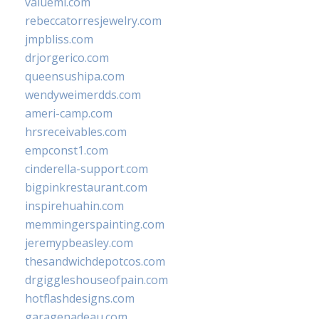
valueml.com
rebeccatorresjewelry.com
jmpbliss.com
drjorgerico.com
queensushipa.com
wendyweimerdds.com
ameri-camp.com
hrsreceivables.com
empconst1.com
cinderella-support.com
bigpinkrestaurant.com
inspirehuahin.com
memmingerspainting.com
jeremypbeasley.com
thesandwichdepotcos.com
drgiggleshouseofpain.com
hotflashdesigns.com
garagenadeau.com