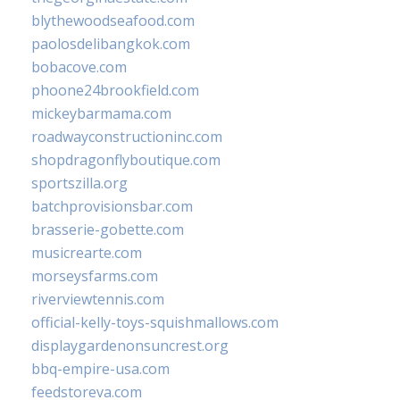
blythewoodseafood.com
paolosdelibangkok.com
bobacove.com
phoone24brookfield.com
mickeybarmama.com
roadwayconstructioninc.com
shopdragonflyboutique.com
sportszilla.org
batchprovisionsbar.com
brasserie-gobette.com
musicrearte.com
morseysfarms.com
riverviewtennis.com
official-kelly-toys-squishmallows.com
displaygardenonsuncrest.org
bbq-empire-usa.com
feedstoreva.com