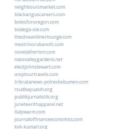
neighboursmarket.com
blackanguscareers.com
bolesfororegon.com
bodega-ole.com
thestreamlinerlounge.com
mestrinorubanofc.com
novelatherton.com
nassvalleygardens.net
electjohnstewart.com
omptourtravels.com
tribratanews-polreskebumen.com
rsudbayuasih.org
publikjurnalistik.org
juneteenthapparel.net
italywarm.com
journaloffinanceeconomics.com
kvk-kumari.org