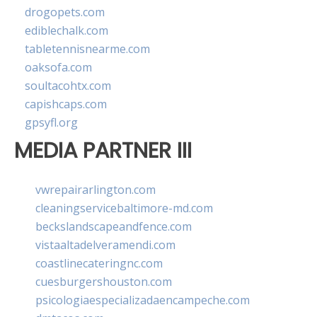
drogopets.com
ediblechalk.com
tabletennisnearme.com
oaksofa.com
soultacohtx.com
capishcaps.com
gpsyfl.org
MEDIA PARTNER III
vwrepairarlington.com
cleaningservicebaltimore-md.com
beckslandscapeandfence.com
vistaaltadelveramendi.com
coastlinecateringnc.com
cuesburgershouston.com
psicologiaespecializadaencampeche.com