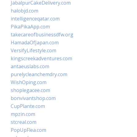
JabalpurCakeDelivery.com
halobjd.com
intelligenceqatar.com
PikaPikaApp.com
takecareofbusinessdfw.org
HamadaOfJapan.com
VersifyLifestyle.com
kingscreekadventures.com
antaeuslabs.com
purelycleanchemdry.com
WishOping.com
shoplegacee.com
bonvivantshop.com
CupPlante.com
mpzin.com
stcreal.com
PopUpFlea.com