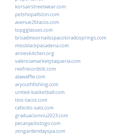
korsairstreetwear.com
petshopallston.com
avenue26tacos.com
topgglasses.com
broadmoornailsspacoloradosprings.com
missblackpasadena.com
anneskitchen.org
valenciamarketytaqueria.com
reefrecordsllc.com
alawaffle.com
aryouthfishing.com
united-basketball.com
tios-tacos.com
cafecito-satx.com
graduacionviu2023.com
pecanjackstogo.com
zengardendayspa.com