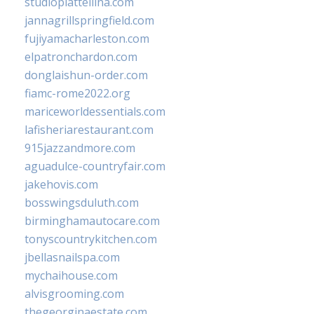
studiopiattellina.com
jannagrillspringfield.com
fujiyamacharleston.com
elpatronchardon.com
donglaishun-order.com
fiamc-rome2022.org
mariceworldessentials.com
lafisheriarestaurant.com
915jazzandmore.com
aguadulce-countryfair.com
jakehovis.com
bosswingsduluth.com
birminghamautocare.com
tonyscountrykitchen.com
jbellasnailspa.com
mychaihouse.com
alvisgrooming.com
thegeorginaestate.com