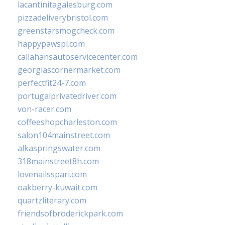
lacantinitagalesburg.com
pizzadeliverybristol.com
greenstarsmogcheck.com
happypawspl.com
callahansautoservicecenter.com
georgiascornermarket.com
perfectfit24-7.com
portugalprivatedriver.com
von-racer.com
coffeeshopcharleston.com
salon104mainstreet.com
alkaspringswater.com
318mainstreet8h.com
lovenailsspari.com
oakberry-kuwait.com
quartzliterary.com
friendsofbroderickpark.com