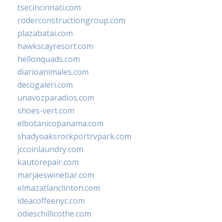
tsecincinnati.com
roderconstructiongroup.com
plazabatai.com
hawkscayresort.com
hellonquads.com
diarioanimales.com
decogaleri.com
unavozparadios.com
shoes-vert.com
elbotanicopanama.com
shadyoaksrockportrvpark.com
jccoinlaundry.com
kautorepair.com
marjaeswinebar.com
elmazatlanclinton.com
ideacoffeenyc.com
odieschillicothe.com