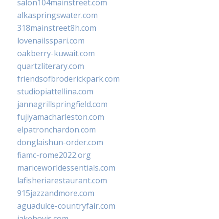
salon104mainstreet.com
alkaspringswater.com
318mainstreet8h.com
lovenailsspari.com
oakberry-kuwait.com
quartzliterary.com
friendsofbroderickpark.com
studiopiattellina.com
jannagrillspringfield.com
fujiyamacharleston.com
elpatronchardon.com
donglaishun-order.com
fiamc-rome2022.org
mariceworldessentials.com
lafisheriarestaurant.com
915jazzandmore.com
aguadulce-countryfair.com
jakehovis.com