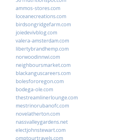
ammos-stores.com
loceanecreations.com
birdsongridgefarm.com
joiedevivblog.com
valera-amsterdam.com
libertybrandhemp.com
norwoodinnwi.com
neighboursmarket.com
blackanguscareers.com
bolesfororegon.com
bodega-ole.com
thestreamlinerlounge.com
mestrinorubanofc.com
novelatherton.com
nassvalleygardens.net
electjohnstewart.com
omptourtravels.com