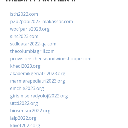
isth2022.com
p2b2pabi2023-makassar.com
wocfparis2023.org
sinc2023.com
scdlqatar2022-qa.com
thecolumbiagrill.com
provisionscheeseandwineshoppe.com
khedi2023.org
akademikgeriatri2023.org
marmarapediatri2023.org
emchie2023.org
girisimselradyoloji2022.org
utcd2022.org
biosensor2022.org
ialp2022.org
klivet2022.org