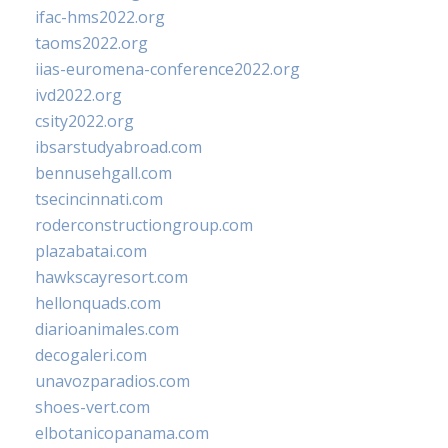
ifac-hms2022.org
taoms2022.org
iias-euromena-conference2022.org
ivd2022.org
csity2022.org
ibsarstudyabroad.com
bennusehgall.com
tsecincinnati.com
roderconstructiongroup.com
plazabatai.com
hawkscayresort.com
hellonquads.com
diarioanimales.com
decogaleri.com
unavozparadios.com
shoes-vert.com
elbotanicopanama.com