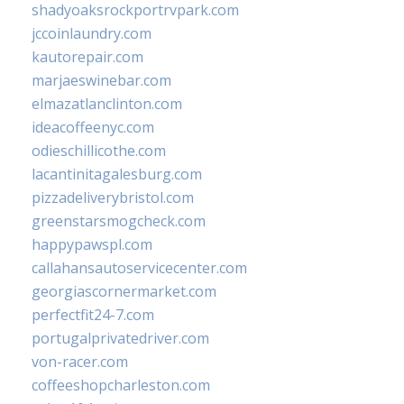
shadyoaksrockportrvpark.com
jccoinlaundry.com
kautorepair.com
marjaeswinebar.com
elmazatlanclinton.com
ideacoffeenyc.com
odieschillicothe.com
lacantinitagalesburg.com
pizzadeliverybristol.com
greenstarsmogcheck.com
happypawspl.com
callahansautoservicecenter.com
georgiascornermarket.com
perfectfit24-7.com
portugalprivatedriver.com
von-racer.com
coffeeshopcharleston.com