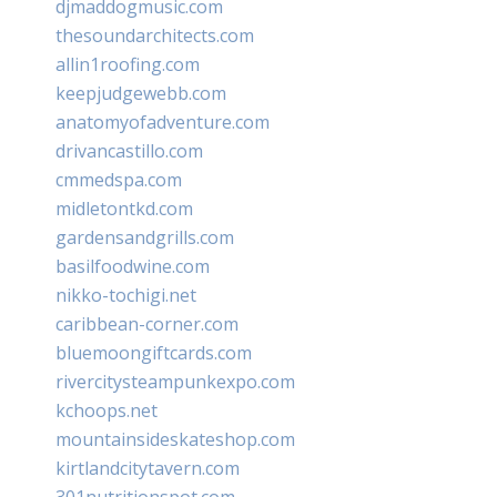
djmaddogmusic.com
thesoundarchitects.com
allin1roofing.com
keepjudgewebb.com
anatomyofadventure.com
drivancastillo.com
cmmedspa.com
midletontkd.com
gardensandgrills.com
basilfoodwine.com
nikko-tochigi.net
caribbean-corner.com
bluemoongiftcards.com
rivercitysteampunkexpo.com
kchoops.net
mountainsideskateshop.com
kirtlandcitytavern.com
301nutritionspot.com