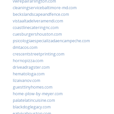
vwrepairarlington.com
cleaningservicebaltimore-md.com
beckslandscapeandfence.com
vistaaltadelveramendi.com
coastlinecateringnc.com
cuesburgershouston.com
psicologiaespecializadaencampeche.com
dmtacos.com
crescentstreetprinting.com
hornopizza.com
driveadragster.com
hematologa.com
lizaivanov.com
guesttinyhomes.com
home-plow-by-meyer.com
palatelatincuisine.com
blackdoglegacy.com
eatvivahouston.com