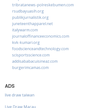
tribratanews-polreskebumen.com
rsudbayuasih.org
publikjurnalistik.org
juneteenthapparel.net
italywarm.com
journaloffinanceeconomics.com
kvk-kumari.org
foodscienceandtechnology.com
scisportsscience.com
addisababacuisineaz.com
burgerimcamas.com
ADS
live draw taiwan
Live Draw Macau