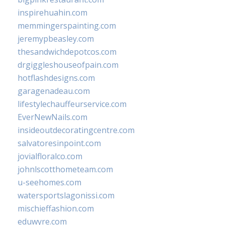
inspirehuahin.com
memmingerspainting.com
jeremypbeasley.com
thesandwichdepotcos.com
drgiggleshouseofpain.com
hotflashdesigns.com
garagenadeau.com
lifestylechauffeurservice.com
EverNewNails.com
insideoutdecoratingcentre.com
salvatoresinpoint.com
jovialfloralco.com
johnlscotthometeam.com
u-seehomes.com
watersportslagonissi.com
mischieffashion.com
eduwyre.com