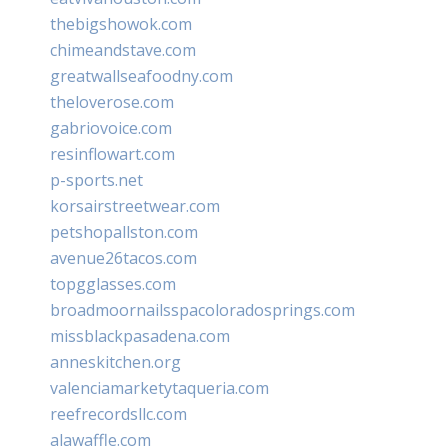
thebigshowok.com
chimeandstave.com
greatwallseafoodny.com
theloverose.com
gabriovoice.com
resinflowart.com
p-sports.net
korsairstreetwear.com
petshopallston.com
avenue26tacos.com
topgglasses.com
broadmoornailsspacoloradosprings.com
missblackpasadena.com
anneskitchen.org
valenciamarketytaqueria.com
reefrecordsllc.com
alawaffle.com