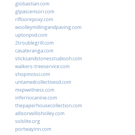
giobastian.com
glpascensori.com
rifloorepoxy.com
woolleymillingandpaving.com
uptonpvd.com
2troublegrill.com
casateranga.com
sticksandstonesstudiooh.com
walkers-treeservice.com
shopmossi.com
untamedcollectivesd.com
mxpwellness.com
infernocanine.com
thepaperhousecollection.com
allisonwillisholley.com
solslite.org
portwayinn.com