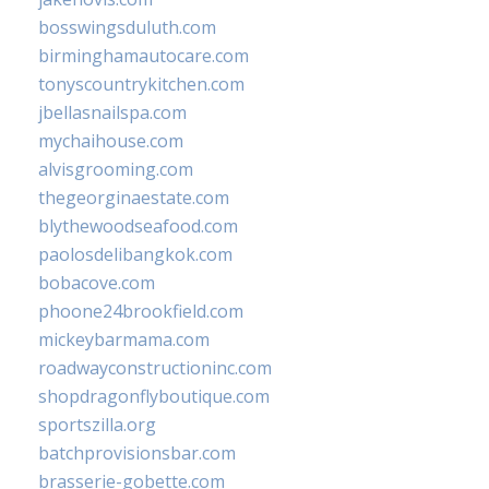
bosswingsduluth.com
birminghamautocare.com
tonyscountrykitchen.com
jbellasnailspa.com
mychaihouse.com
alvisgrooming.com
thegeorginaestate.com
blythewoodseafood.com
paolosdelibangkok.com
bobacove.com
phoone24brookfield.com
mickeybarmama.com
roadwayconstructioninc.com
shopdragonflyboutique.com
sportszilla.org
batchprovisionsbar.com
brasserie-gobette.com