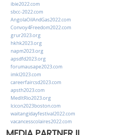
ibie2022.com
sbcc-2022.com
AngolaOilAndGas2022.com
Convoy4Freedom2022.com
grur2023.org
hkhk2023.org
napm2023.org
apsdfd2023.org
forumausape2023.com
imkl2023.com
careerfaircsd2023.com
apsth2023.com
MedItRio2023.org
lcicon2023boston.com
waitangidayfestival2022.com
vacancesscolaires2022.com
MEDIA PARTNER II