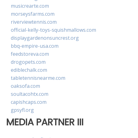
musicrearte.com
morseysfarms.com
riverviewtennis.com
official-kelly-toys-squishmallows.com
displaygardenonsuncrest.org
bbq-empire-usa.com
feedstoreva.com
drogopets.com
ediblechalk.com
tabletennisnearme.com
oaksofa.com
soultacohtx.com
capishcaps.com
gpsyfl.org
MEDIA PARTNER III