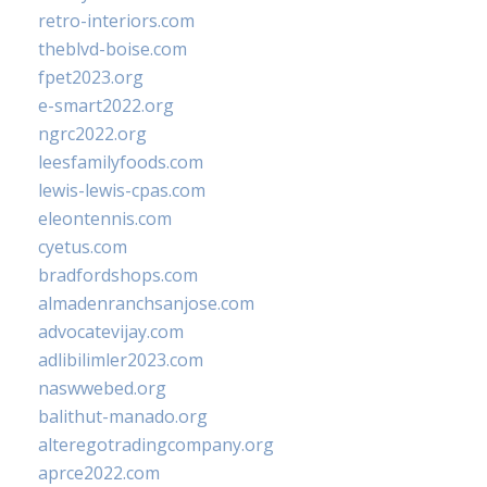
retro-interiors.com
theblvd-boise.com
fpet2023.org
e-smart2022.org
ngrc2022.org
leesfamilyfoods.com
lewis-lewis-cpas.com
eleontennis.com
cyetus.com
bradfordshops.com
almadenranchsanjose.com
advocatevijay.com
adlibilimler2023.com
naswwebed.org
balithut-manado.org
alteregotradingcompany.org
aprce2022.com