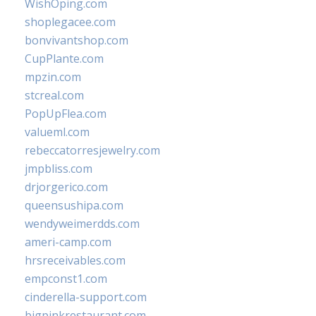
WishOping.com
shoplegacee.com
bonvivantshop.com
CupPlante.com
mpzin.com
stcreal.com
PopUpFlea.com
valueml.com
rebeccatorresjewelry.com
jmpbliss.com
drjorgerico.com
queensushipa.com
wendyweimerdds.com
ameri-camp.com
hrsreceivables.com
empconst1.com
cinderella-support.com
bigpinkrestaurant.com