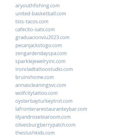
aryouthfishing.com
united-basketball.com
tios-tacos.com
cafecito-satx.com
graduacionviu2023.com
pecanjackstogo.com
zengardendayspa.com
sparklejewelryinc.com
ironcladtattoostudio.com
bruinshome.com
annascleaningsvc.com
wolfcitytattoo.com
oysterbayturkeytrot.com
lafronterarestauranteybar.com
lilyandrosetearoom.com
olivesburgberrypatch.com
theslushkids.com