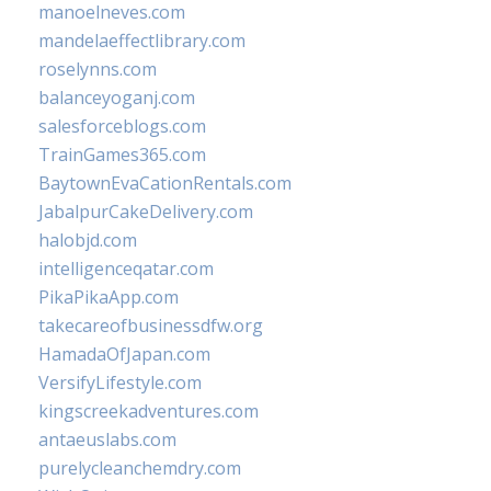
manoelneves.com
mandelaeffectlibrary.com
roselynns.com
balanceyoganj.com
salesforceblogs.com
TrainGames365.com
BaytownEvaCationRentals.com
JabalpurCakeDelivery.com
halobjd.com
intelligenceqatar.com
PikaPikaApp.com
takecareofbusinessdfw.org
HamadaOfJapan.com
VersifyLifestyle.com
kingscreekadventures.com
antaeuslabs.com
purelycleanchemdry.com