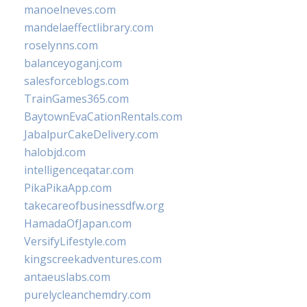
manoelneves.com
mandelaeffectlibrary.com
roselynns.com
balanceyoganj.com
salesforceblogs.com
TrainGames365.com
BaytownEvaCationRentals.com
JabalpurCakeDelivery.com
halobjd.com
intelligenceqatar.com
PikaPikaApp.com
takecareofbusinessdfw.org
HamadaOfJapan.com
VersifyLifestyle.com
kingscreekadventures.com
antaeuslabs.com
purelycleanchemdry.com