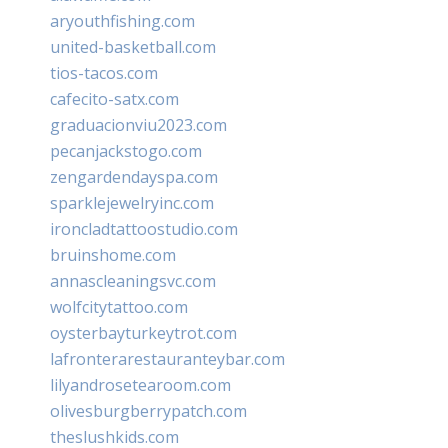
aryouthfishing.com
united-basketball.com
tios-tacos.com
cafecito-satx.com
graduacionviu2023.com
pecanjackstogo.com
zengardendayspa.com
sparklejewelryinc.com
ironcladtattoostudio.com
bruinshome.com
annascleaningsvc.com
wolfcitytattoo.com
oysterbayturkeytrot.com
lafronterarestauranteybar.com
lilyandrosetearoom.com
olivesburgberrypatch.com
theslushkids.com