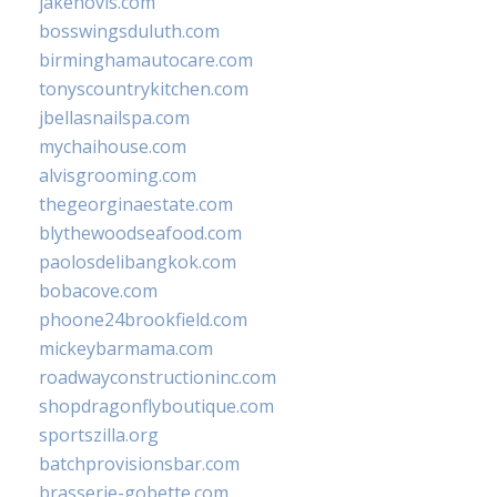
jakehovis.com
bosswingsduluth.com
birminghamautocare.com
tonyscountrykitchen.com
jbellasnailspa.com
mychaihouse.com
alvisgrooming.com
thegeorginaestate.com
blythewoodseafood.com
paolosdelibangkok.com
bobacove.com
phoone24brookfield.com
mickeybarmama.com
roadwayconstructioninc.com
shopdragonflyboutique.com
sportszilla.org
batchprovisionsbar.com
brasserie-gobette.com