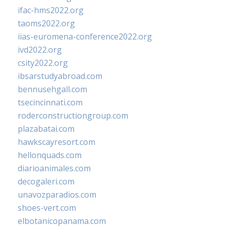
ifac-hms2022.org
taoms2022.org
iias-euromena-conference2022.org
ivd2022.org
csity2022.org
ibsarstudyabroad.com
bennusehgall.com
tsecincinnati.com
roderconstructiongroup.com
plazabatai.com
hawkscayresort.com
hellonquads.com
diarioanimales.com
decogaleri.com
unavozparadios.com
shoes-vert.com
elbotanicopanama.com