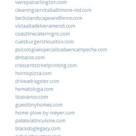
vwrepairarlington.com
cleaningservicebaltimore-md.com
beckslandscapeandfence.com
vistaaltadelveramendi.com
coastlinecateringnc.com
cuesburgershouston.com
psicologiaespecializadaencampeche.com
dmtacos.com
crescentstreetprinting.com
hornopizza.com
driveadragster.com
hematologa.com
lizaivanov.com
guesttinyhomes.com
home-plow-by-meyer.com
palatelatincuisine.com
blackdoglegacy.com