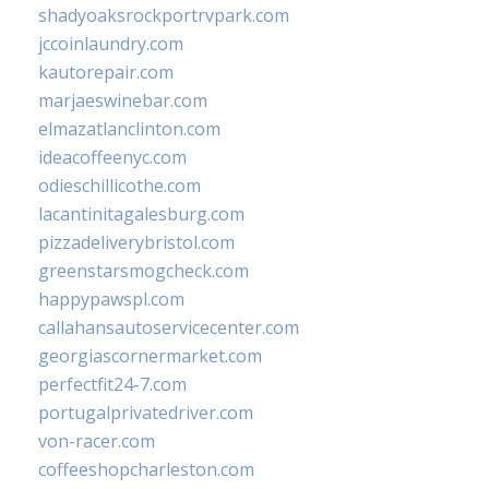
shadyoaksrockportrvpark.com
jccoinlaundry.com
kautorepair.com
marjaeswinebar.com
elmazatlanclinton.com
ideacoffeenyc.com
odieschillicothe.com
lacantinitagalesburg.com
pizzadeliverybristol.com
greenstarsmogcheck.com
happypawspl.com
callahansautoservicecenter.com
georgiascornermarket.com
perfectfit24-7.com
portugalprivatedriver.com
von-racer.com
coffeeshopcharleston.com