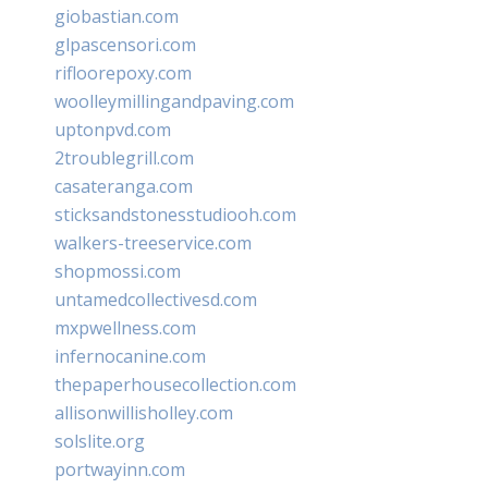
giobastian.com
glpascensori.com
rifloorepoxy.com
woolleymillingandpaving.com
uptonpvd.com
2troublegrill.com
casateranga.com
sticksandstonesstudiooh.com
walkers-treeservice.com
shopmossi.com
untamedcollectivesd.com
mxpwellness.com
infernocanine.com
thepaperhousecollection.com
allisonwillisholley.com
solslite.org
portwayinn.com