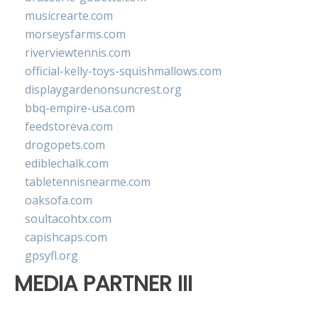
musicrearte.com
morseysfarms.com
riverviewtennis.com
official-kelly-toys-squishmallows.com
displaygardenonsuncrest.org
bbq-empire-usa.com
feedstoreva.com
drogopets.com
ediblechalk.com
tabletennisnearme.com
oaksofa.com
soultacohtx.com
capishcaps.com
gpsyfl.org
MEDIA PARTNER III