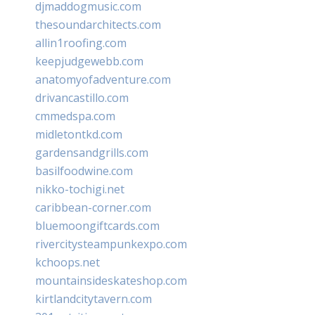
djmaddogmusic.com
thesoundarchitects.com
allin1roofing.com
keepjudgewebb.com
anatomyofadventure.com
drivancastillo.com
cmmedspa.com
midletontkd.com
gardensandgrills.com
basilfoodwine.com
nikko-tochigi.net
caribbean-corner.com
bluemoongiftcards.com
rivercitysteampunkexpo.com
kchoops.net
mountainsideskateshop.com
kirtlandcitytavern.com