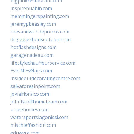
bigpinkrestaurant.com
inspirehuahin.com
memmingerspainting.com
jeremypbeasley.com
thesandwichdepotcos.com
drgiggleshouseofpain.com
hotflashdesigns.com
garagenadeau.com
lifestylechauffeurservice.com
EverNewNails.com
insideoutdecoratingcentre.com
salvatoresinpoint.com
jovialfloralco.com
johnlscotthometeam.com
u-seehomes.com
watersportslagonissi.com
mischieffashion.com
eduwyre.com