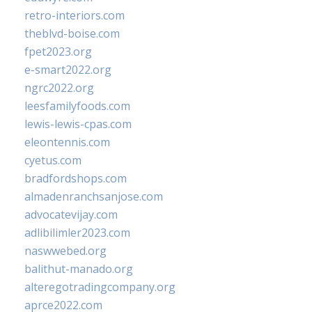
retro-interiors.com
theblvd-boise.com
fpet2023.org
e-smart2022.org
ngrc2022.org
leesfamilyfoods.com
lewis-lewis-cpas.com
eleontennis.com
cyetus.com
bradfordshops.com
almadenranchsanjose.com
advocatevijay.com
adlibilimler2023.com
naswwebed.org
balithut-manado.org
alteregotradingcompany.org
aprce2022.com