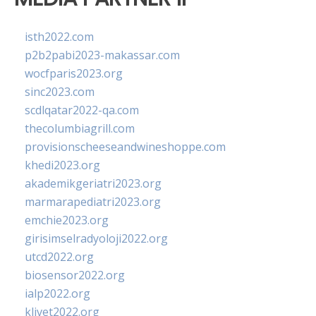
isth2022.com
p2b2pabi2023-makassar.com
wocfparis2023.org
sinc2023.com
scdlqatar2022-qa.com
thecolumbiagrill.com
provisionscheeseandwineshoppe.com
khedi2023.org
akademikgeriatri2023.org
marmarapediatri2023.org
emchie2023.org
girisimselradyoloji2022.org
utcd2022.org
biosensor2022.org
ialp2022.org
klivet2022.org