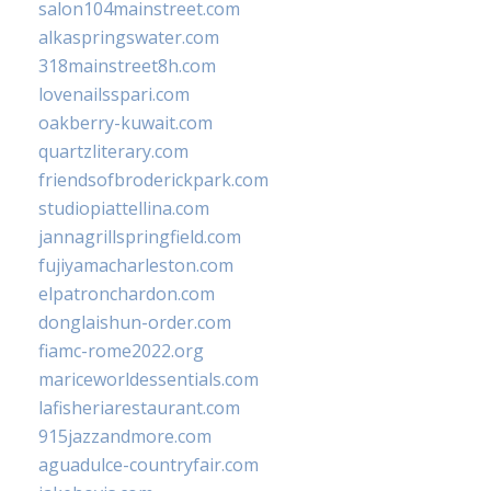
salon104mainstreet.com
alkaspringswater.com
318mainstreet8h.com
lovenailsspari.com
oakberry-kuwait.com
quartzliterary.com
friendsofbroderickpark.com
studiopiattellina.com
jannagrillspringfield.com
fujiyamacharleston.com
elpatronchardon.com
donglaishun-order.com
fiamc-rome2022.org
mariceworldessentials.com
lafisheriarestaurant.com
915jazzandmore.com
aguadulce-countryfair.com