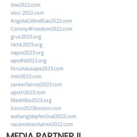
ibie2022.com
sbcc-2022.com
AngolaOilAndGas2022.com
Convoy4Freedom2022.com
grur2023.org
hkhk2023.org
napm2023.org
apsdfd2023.org
forumausape2023.com
imkl2023.com
careerfaircsd2023.com
apsth2023.com
MedItRio2023.org
lcicon2023boston.com
waitangidayfestival2022.com
vacancesscolaires2022.com
MEDIA PARTNER II