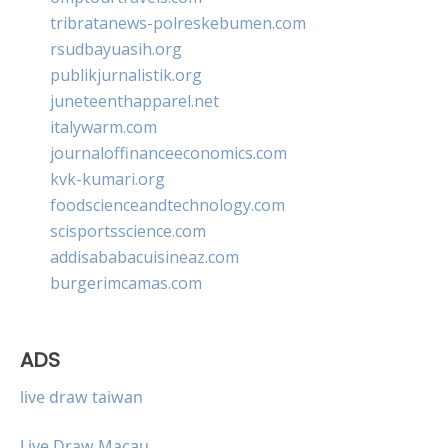
tribratanews-polreskebumen.com
rsudbayuasih.org
publikjurnalistik.org
juneteenthapparel.net
italywarm.com
journaloffinanceeconomics.com
kvk-kumari.org
foodscienceandtechnology.com
scisportsscience.com
addisababacuisineaz.com
burgerimcamas.com
ADS
live draw taiwan
Live Draw Macau