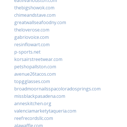
eatvivahouston.com
thebigshowok.com
chimeandstave.com
greatwallseafoodny.com
theloverose.com
gabriovoice.com
resinflowart.com
p-sports.net
korsairstreetwear.com
petshopallston.com
avenue26tacos.com
topgglasses.com
broadmoornailsspacoloradosprings.com
missblackpasadena.com
anneskitchen.org
valenciamarketytaqueria.com
reefrecordsllc.com
alawaffle.com