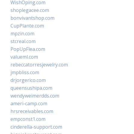
WishOping.com
shoplegacee.com
bonvivantshop.com
CupPlante.com
mpzin.com
stcreal.com
PopUpFlea.com
valueml.com
rebeccatorresjewelry.com
jmpbliss.com
drjorgerico.com
queensushipa.com
wendyweimerdds.com
ameri-camp.com
hrsreceivables.com
empconst1.com
cinderella-support.com