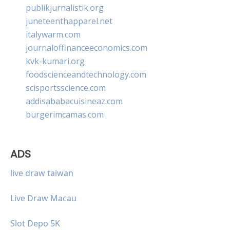
publikjurnalistik.org
juneteenthapparel.net
italywarm.com
journaloffinanceeconomics.com
kvk-kumari.org
foodscienceandtechnology.com
scisportsscience.com
addisababacuisineaz.com
burgerimcamas.com
ADS
live draw taiwan
Live Draw Macau
Slot Depo 5K