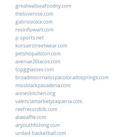
greatwallseafoodny.com
theloverose.com
gabriovoice.com
resinflowart.com
p-sports.net
korsairstreetwear.com
petshopallston.com
avenue26tacos.com
topgglasses.com
broadmoornailsspacoloradosprings.com
missblackpasadena.com
anneskitchen.org
valenciamarketytaqueria.com
reefrecordsllc.com
alawaffle.com
aryouthfishing.com
united-basketball.com