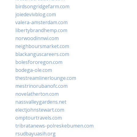
birdsongridgefarm.com
joiedevivblog.com
valera-amsterdam.com
libertybrandhemp.com
norwoodinnwi.com
neighboursmarket.com
blackanguscareers.com
bolesfororegon.com
bodega-ole.com
thestreamlinerlounge.com
mestrinorubanofc.com
novelatherton.com
nassvalleygardens.net
electjohnstewart.com
omptourtravels.com
tribratanews-polreskebumen.com
rsudbayuasih.org