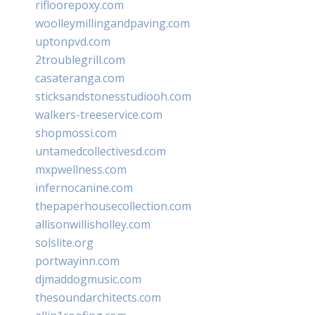
rifloorepoxy.com
woolleymillingandpaving.com
uptonpvd.com
2troublegrill.com
casateranga.com
sticksandstonesstudiooh.com
walkers-treeservice.com
shopmossi.com
untamedcollectivesd.com
mxpwellness.com
infernocanine.com
thepaperhousecollection.com
allisonwillisholley.com
solslite.org
portwayinn.com
djmaddogmusic.com
thesoundarchitects.com