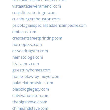
vistaaltadelveramendi.com
coastlinecateringnc.com
cuesburgershouston.com
psicologiaespecializadaencampeche.com
dmtacos.com
crescentstreetprinting.com
hornopizza.com
driveadragster.com
hematologa.com
lizaivanov.com
guesttinyhomes.com
home-plow-by-meyer.com
palatelatincuisine.com
blackdoglegacy.com
eatvivahouston.com
thebigshowok.com
chimeandstave.com