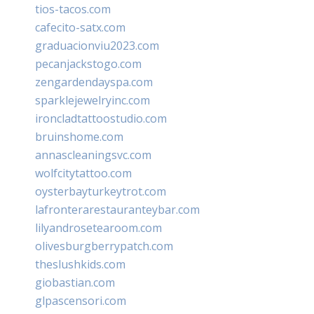
tios-tacos.com
cafecito-satx.com
graduacionviu2023.com
pecanjackstogo.com
zengardendayspa.com
sparklejewelryinc.com
ironcladtattoostudio.com
bruinshome.com
annascleaningsvc.com
wolfcitytattoo.com
oysterbayturkeytrot.com
lafronterarestauranteybar.com
lilyandrosetearoom.com
olivesburgberrypatch.com
theslushkids.com
giobastian.com
glpascensori.com