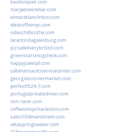
kautorepair.com
marjaeswinebar.com
elmazatlanclinton.com
ideacoffeenyc.com
odieschillicothe.com
lacantinitagalesburg.com
pizzadeliverybristol.com
greenstarsmogcheck.com
happypawspl.com
callahansautoservicecenter.com
georgiascornermarket.com
perfectfit24-7.com
portugalprivatedriver.com
von-racer.com
coffeeshopcharleston.com
salon104mainstreet.com
alkaspringswater.com