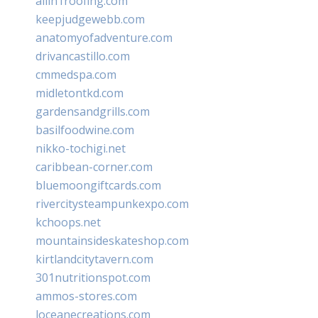
allin1roofing.com
keepjudgewebb.com
anatomyofadventure.com
drivancastillo.com
cmmedspa.com
midletontkd.com
gardensandgrills.com
basilfoodwine.com
nikko-tochigi.net
caribbean-corner.com
bluemoongiftcards.com
rivercitysteampunkexpo.com
kchoops.net
mountainsideskateshop.com
kirtlandcitytavern.com
301nutritionspot.com
ammos-stores.com
loceanecreations.com