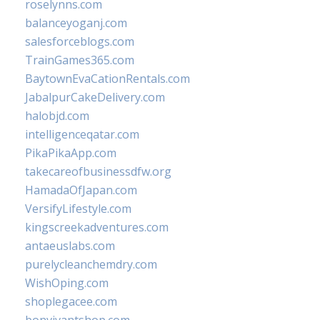
roselynns.com
balanceyoganj.com
salesforceblogs.com
TrainGames365.com
BaytownEvaCationRentals.com
JabalpurCakeDelivery.com
halobjd.com
intelligenceqatar.com
PikaPikaApp.com
takecareofbusinessdfw.org
HamadaOfJapan.com
VersifyLifestyle.com
kingscreekadventures.com
antaeuslabs.com
purelycleanchemdry.com
WishOping.com
shoplegacee.com