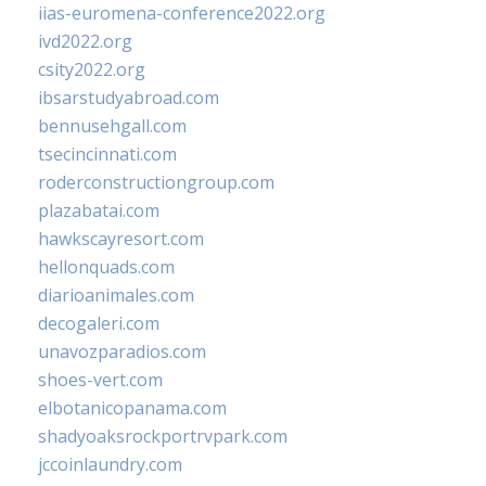
iias-euromena-conference2022.org
ivd2022.org
csity2022.org
ibsarstudyabroad.com
bennusehgall.com
tsecincinnati.com
roderconstructiongroup.com
plazabatai.com
hawkscayresort.com
hellonquads.com
diarioanimales.com
decogaleri.com
unavozparadios.com
shoes-vert.com
elbotanicopanama.com
shadyoaksrockportrvpark.com
jccoinlaundry.com