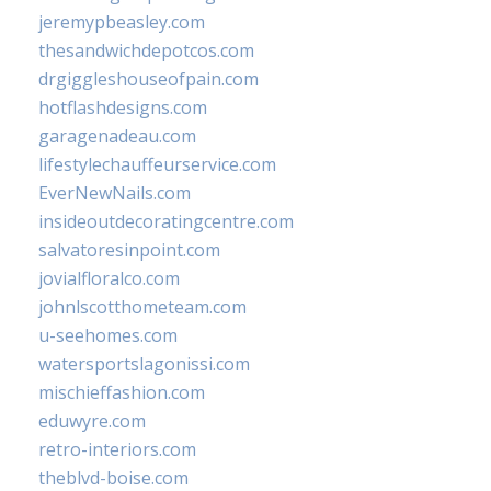
jeremypbeasley.com
thesandwichdepotcos.com
drgiggleshouseofpain.com
hotflashdesigns.com
garagenadeau.com
lifestylechauffeurservice.com
EverNewNails.com
insideoutdecoratingcentre.com
salvatoresinpoint.com
jovialfloralco.com
johnlscotthometeam.com
u-seehomes.com
watersportslagonissi.com
mischieffashion.com
eduwyre.com
retro-interiors.com
theblvd-boise.com