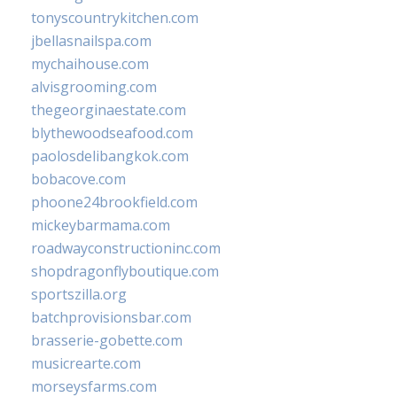
tonyscountrykitchen.com
jbellasnailspa.com
mychaihouse.com
alvisgrooming.com
thegeorginaestate.com
blythewoodseafood.com
paolosdelibangkok.com
bobacove.com
phoone24brookfield.com
mickeybarmama.com
roadwayconstructioninc.com
shopdragonflyboutique.com
sportszilla.org
batchprovisionsbar.com
brasserie-gobette.com
musicrearte.com
morseysfarms.com