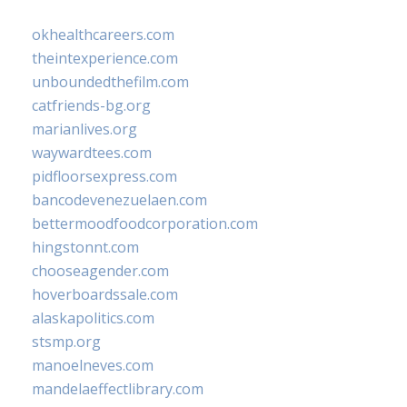
okhealthcareers.com
theintexperience.com
unboundedthefilm.com
catfriends-bg.org
marianlives.org
waywardtees.com
pidfloorsexpress.com
bancodevenezuelaen.com
bettermoodfoodcorporation.com
hingstonnt.com
chooseagender.com
hoverboardssale.com
alaskapolitics.com
stsmp.org
manoelneves.com
mandelaeffectlibrary.com