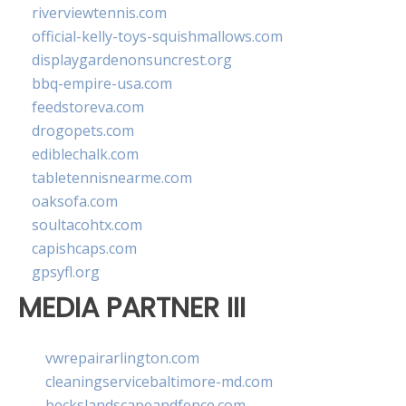
riverviewtennis.com
official-kelly-toys-squishmallows.com
displaygardenonsuncrest.org
bbq-empire-usa.com
feedstoreva.com
drogopets.com
ediblechalk.com
tabletennisnearme.com
oaksofa.com
soultacohtx.com
capishcaps.com
gpsyfl.org
MEDIA PARTNER III
vwrepairarlington.com
cleaningservicebaltimore-md.com
beckslandscapeandfence.com