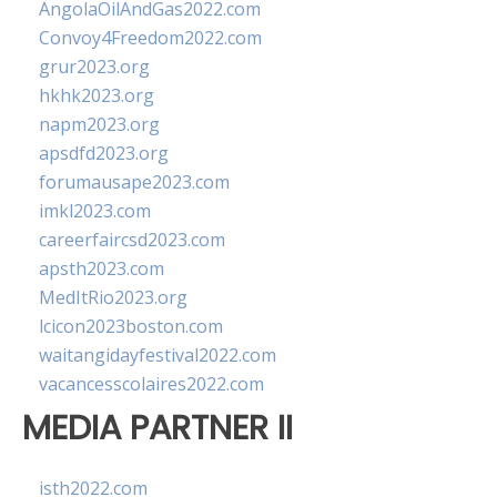
AngolaOilAndGas2022.com
Convoy4Freedom2022.com
grur2023.org
hkhk2023.org
napm2023.org
apsdfd2023.org
forumausape2023.com
imkl2023.com
careerfaircsd2023.com
apsth2023.com
MedItRio2023.org
lcicon2023boston.com
waitangidayfestival2022.com
vacancesscolaires2022.com
MEDIA PARTNER II
isth2022.com