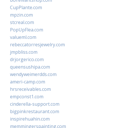
bonvivantshop.com
CupPlante.com
mpzin.com
stcreal.com
PopUpFlea.com
valueml.com
rebeccatorresjewelry.com
jmpbliss.com
drjorgerico.com
queensushipa.com
wendyweimerdds.com
ameri-camp.com
hrsreceivables.com
empconst1.com
cinderella-support.com
bigpinkrestaurant.com
inspirehuahin.com
memmingerspainting.com