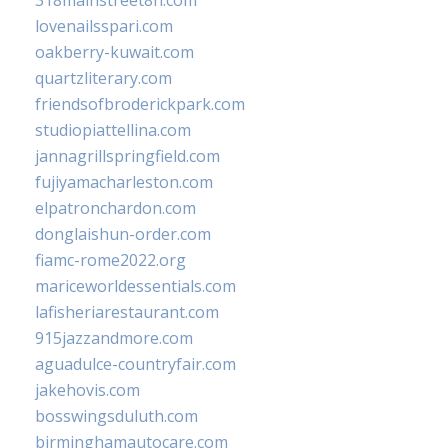
318mainstreet8h.com
lovenailsspari.com
oakberry-kuwait.com
quartzliterary.com
friendsofbroderickpark.com
studiopiattellina.com
jannagrillspringfield.com
fujiyamacharleston.com
elpatronchardon.com
donglaishun-order.com
fiamc-rome2022.org
mariceworldessentials.com
lafisheriarestaurant.com
915jazzandmore.com
aguadulce-countryfair.com
jakehovis.com
bosswingsduluth.com
birminghamautocare.com