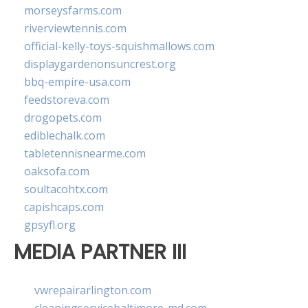
morseysfarms.com
riverviewtennis.com
official-kelly-toys-squishmallows.com
displaygardenonsuncrest.org
bbq-empire-usa.com
feedstoreva.com
drogopets.com
ediblechalk.com
tabletennisnearme.com
oaksofa.com
soultacohtx.com
capishcaps.com
gpsyfl.org
MEDIA PARTNER III
vwrepairarlington.com
cleaningservicebaltimore-md.com