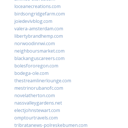
loceanecreations.com
birdsongridgefarm.com
joiedevivblog.com
valera-amsterdam.com
libertybrandhemp.com
norwoodinnwi.com
neighboursmarket.com
blackanguscareers.com
bolesfororegon.com
bodega-ole.com
thestreamlinerlounge.com
mestrinorubanofc.com
novelatherton.com
nassvalleygardens.net
electjohnstewart.com
omptourtravels.com
tribratanews-polreskebumen.com