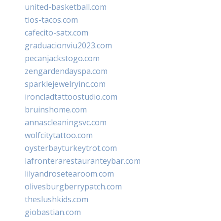
united-basketball.com
tios-tacos.com
cafecito-satx.com
graduacionviu2023.com
pecanjackstogo.com
zengardendayspa.com
sparklejewelryinc.com
ironcladtattoostudio.com
bruinshome.com
annascleaningsvc.com
wolfcitytattoo.com
oysterbayturkeytrot.com
lafronterarestauranteybar.com
lilyandrosetearoom.com
olivesburgberrypatch.com
theslushkids.com
giobastian.com