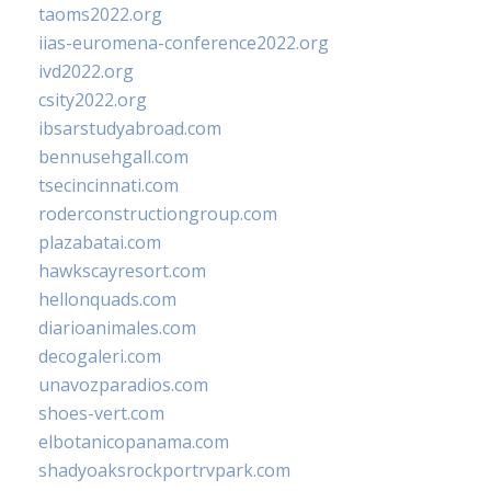
taoms2022.org
iias-euromena-conference2022.org
ivd2022.org
csity2022.org
ibsarstudyabroad.com
bennusehgall.com
tsecincinnati.com
roderconstructiongroup.com
plazabatai.com
hawkscayresort.com
hellonquads.com
diarioanimales.com
decogaleri.com
unavozparadios.com
shoes-vert.com
elbotanicopanama.com
shadyoaksrockportrvpark.com