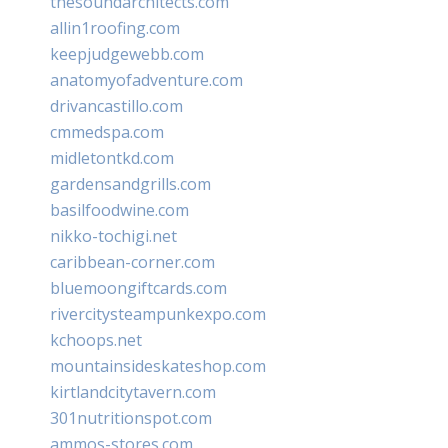
thesoundarchitects.com
allin1roofing.com
keepjudgewebb.com
anatomyofadventure.com
drivancastillo.com
cmmedspa.com
midletontkd.com
gardensandgrills.com
basilfoodwine.com
nikko-tochigi.net
caribbean-corner.com
bluemoongiftcards.com
rivercitysteampunkexpo.com
kchoops.net
mountainsideskateshop.com
kirtlandcitytavern.com
301nutritionspot.com
ammos-stores.com