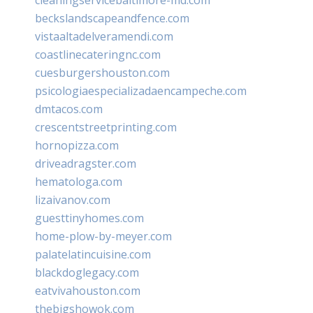
beckslandscapeandfence.com
vistaaltadelveramendi.com
coastlinecateringnc.com
cuesburgershouston.com
psicologiaespecializadaencampeche.com
dmtacos.com
crescentstreetprinting.com
hornopizza.com
driveadragster.com
hematologa.com
lizaivanov.com
guesttinyhomes.com
home-plow-by-meyer.com
palatelatincuisine.com
blackdoglegacy.com
eatvivahouston.com
thebigshowok.com