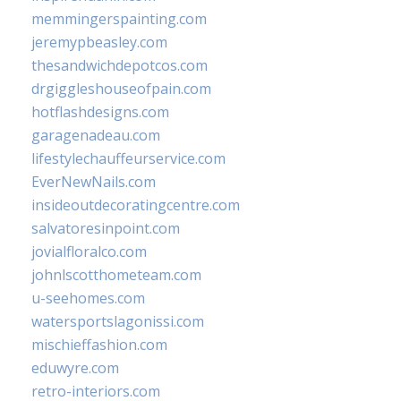
memmingerspainting.com
jeremypbeasley.com
thesandwichdepotcos.com
drgiggleshouseofpain.com
hotflashdesigns.com
garagenadeau.com
lifestylechauffeurservice.com
EverNewNails.com
insideoutdecoratingcentre.com
salvatoresinpoint.com
jovialfloralco.com
johnlscotthometeam.com
u-seehomes.com
watersportslagonissi.com
mischieffashion.com
eduwyre.com
retro-interiors.com