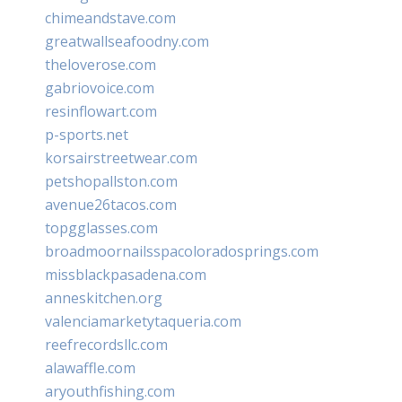
chimeandstave.com
greatwallseafoodny.com
theloverose.com
gabriovoice.com
resinflowart.com
p-sports.net
korsairstreetwear.com
petshopallston.com
avenue26tacos.com
topgglasses.com
broadmoornailsspacoloradosprings.com
missblackpasadena.com
anneskitchen.org
valenciamarketytaqueria.com
reefrecordsllc.com
alawaffle.com
aryouthfishing.com