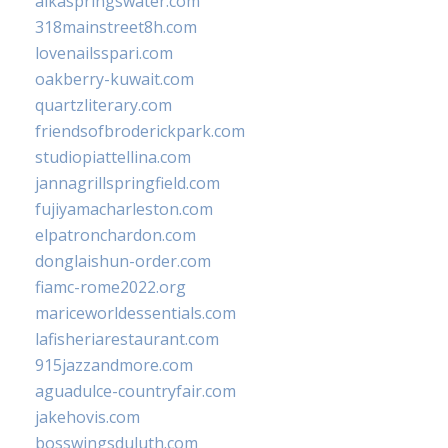
alkaspringswater.com
318mainstreet8h.com
lovenailsspari.com
oakberry-kuwait.com
quartzliterary.com
friendsofbroderickpark.com
studiopiattellina.com
jannagrillspringfield.com
fujiyamacharleston.com
elpatronchardon.com
donglaishun-order.com
fiamc-rome2022.org
mariceworldessentials.com
lafisheriarestaurant.com
915jazzandmore.com
aguadulce-countryfair.com
jakehovis.com
bosswingsduluth.com