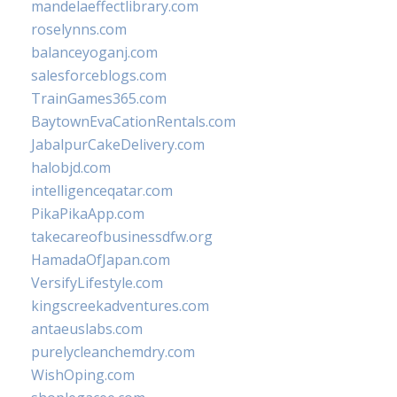
mandelaeffectlibrary.com
roselynns.com
balanceyoganj.com
salesforceblogs.com
TrainGames365.com
BaytownEvaCationRentals.com
JabalpurCakeDelivery.com
halobjd.com
intelligenceqatar.com
PikaPikaApp.com
takecareofbusinessdfw.org
HamadaOfJapan.com
VersifyLifestyle.com
kingscreekadventures.com
antaeuslabs.com
purelycleanchemdry.com
WishOping.com