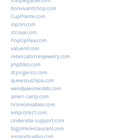
shoplegacee.com
bonvivantshop.com
CupPlante.com
mpzin.com
stcreal.com
PopUpFlea.com
valueml.com
rebeccatorresjewelry.com
jmpbliss.com
drjorgerico.com
queensushipa.com
wendyweimerdds.com
ameri-camp.com
hrsreceivables.com
empconst1.com
cinderella-support.com
bigpinkrestaurant.com
inspirehuahin.com