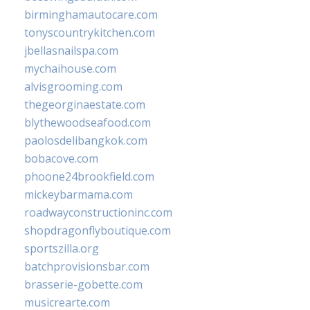
birminghamautocare.com
tonyscountrykitchen.com
jbellasnailspa.com
mychaihouse.com
alvisgrooming.com
thegeorginaestate.com
blythewoodseafood.com
paolosdelibangkok.com
bobacove.com
phoone24brookfield.com
mickeybarmama.com
roadwayconstructioninc.com
shopdragonflyboutique.com
sportszilla.org
batchprovisionsbar.com
brasserie-gobette.com
musicrearte.com