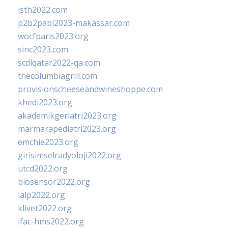
isth2022.com
p2b2pabi2023-makassar.com
wocfparis2023.org
sinc2023.com
scdlqatar2022-qa.com
thecolumbiagrill.com
provisionscheeseandwineshoppe.com
khedi2023.org
akademikgeriatri2023.org
marmarapediatri2023.org
emchie2023.org
girisimselradyoloji2022.org
utcd2022.org
biosensor2022.org
ialp2022.org
klivet2022.org
ifac-hms2022.org