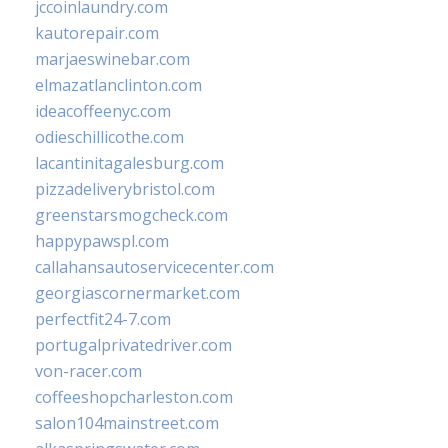
jccoinlaundry.com
kautorepair.com
marjaeswinebar.com
elmazatlanclinton.com
ideacoffeenyc.com
odieschillicothe.com
lacantinitagalesburg.com
pizzadeliverybristol.com
greenstarsmogcheck.com
happypawspl.com
callahansautoservicecenter.com
georgiascornermarket.com
perfectfit24-7.com
portugalprivatedriver.com
von-racer.com
coffeeshopcharleston.com
salon104mainstreet.com