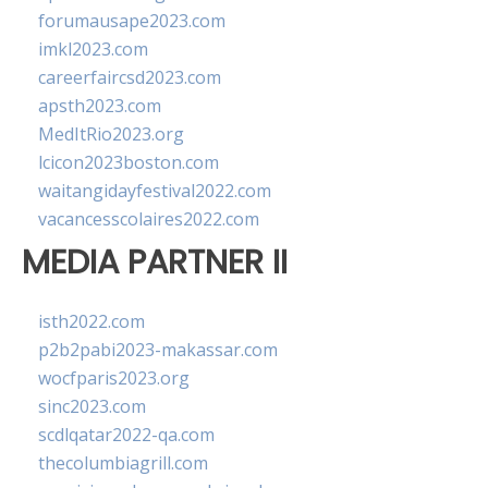
forumausape2023.com
imkl2023.com
careerfaircsd2023.com
apsth2023.com
MedItRio2023.org
lcicon2023boston.com
waitangidayfestival2022.com
vacancesscolaires2022.com
MEDIA PARTNER II
isth2022.com
p2b2pabi2023-makassar.com
wocfparis2023.org
sinc2023.com
scdlqatar2022-qa.com
thecolumbiagrill.com