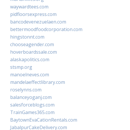
waywardtees.com
pidfloorsexpress.com
bancodevenezuelaen.com
bettermoodfoodcorporation.com
hingstonnt.com
chooseagender.com
hoverboardssale.com
alaskapolitics.com
stsmp.org
manoelneves.com
mandelaeffectlibrary.com
roselynns.com
balanceyoganj.com
salesforceblogs.com
TrainGames365.com
BaytownEvaCationRentals.com
JabalpurCakeDelivery.com