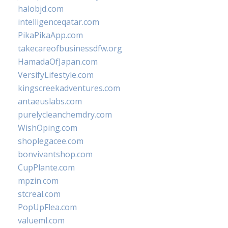
halobjd.com
intelligenceqatar.com
PikaPikaApp.com
takecareofbusinessdfw.org
HamadaOfJapan.com
VersifyLifestyle.com
kingscreekadventures.com
antaeuslabs.com
purelycleanchemdry.com
WishOping.com
shoplegacee.com
bonvivantshop.com
CupPlante.com
mpzin.com
stcreal.com
PopUpFlea.com
valueml.com