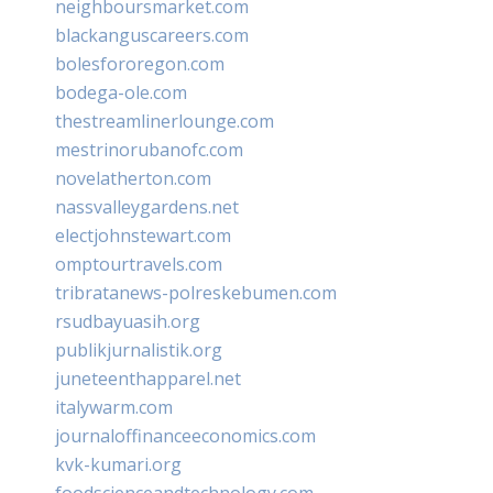
neighboursmarket.com
blackanguscareers.com
bolesfororegon.com
bodega-ole.com
thestreamlinerlounge.com
mestrinorubanofc.com
novelatherton.com
nassvalleygardens.net
electjohnstewart.com
omptourtravels.com
tribratanews-polreskebumen.com
rsudbayuasih.org
publikjurnalistik.org
juneteenthapparel.net
italywarm.com
journaloffinanceeconomics.com
kvk-kumari.org
foodscienceandtechnology.com