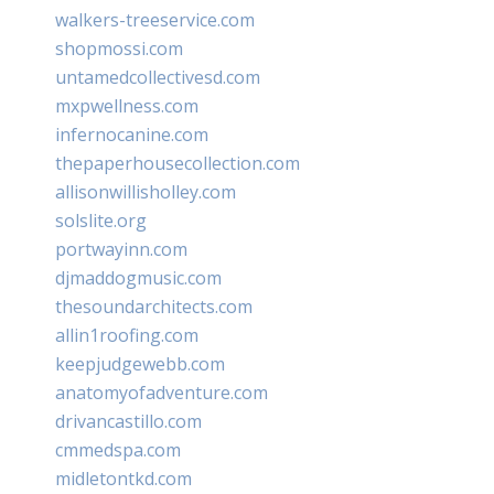
walkers-treeservice.com
shopmossi.com
untamedcollectivesd.com
mxpwellness.com
infernocanine.com
thepaperhousecollection.com
allisonwillisholley.com
solslite.org
portwayinn.com
djmaddogmusic.com
thesoundarchitects.com
allin1roofing.com
keepjudgewebb.com
anatomyofadventure.com
drivancastillo.com
cmmedspa.com
midletontkd.com