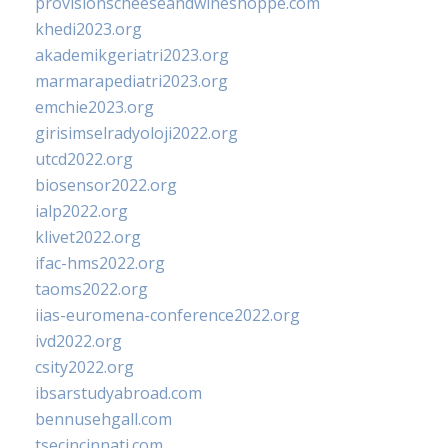
provisionscheeseandwineshoppe.com
khedi2023.org
akademikgeriatri2023.org
marmarapediatri2023.org
emchie2023.org
girisimselradyoloji2022.org
utcd2022.org
biosensor2022.org
ialp2022.org
klivet2022.org
ifac-hms2022.org
taoms2022.org
iias-euromena-conference2022.org
ivd2022.org
csity2022.org
ibsarstudyabroad.com
bennusehgall.com
tsecincinnati.com