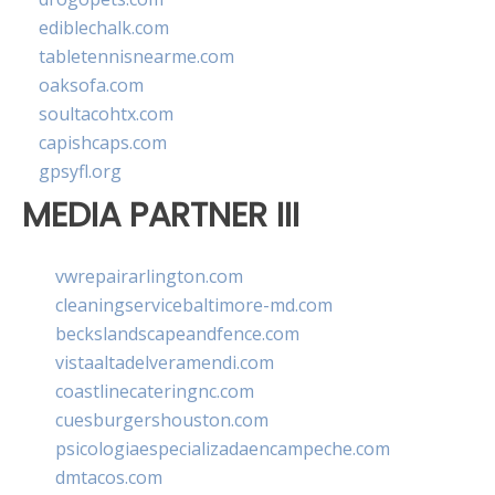
ediblechalk.com
tabletennisnearme.com
oaksofa.com
soultacohtx.com
capishcaps.com
gpsyfl.org
MEDIA PARTNER III
vwrepairarlington.com
cleaningservicebaltimore-md.com
beckslandscapeandfence.com
vistaaltadelveramendi.com
coastlinecateringnc.com
cuesburgershouston.com
psicologiaespecializadaencampeche.com
dmtacos.com