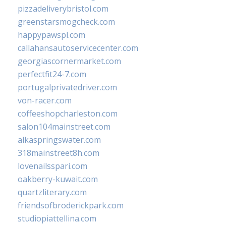
pizzadeliverybristol.com
greenstarsmogcheck.com
happypawspl.com
callahansautoservicecenter.com
georgiascornermarket.com
perfectfit24-7.com
portugalprivatedriver.com
von-racer.com
coffeeshopcharleston.com
salon104mainstreet.com
alkaspringswater.com
318mainstreet8h.com
lovenailsspari.com
oakberry-kuwait.com
quartzliterary.com
friendsofbroderickpark.com
studiopiattellina.com