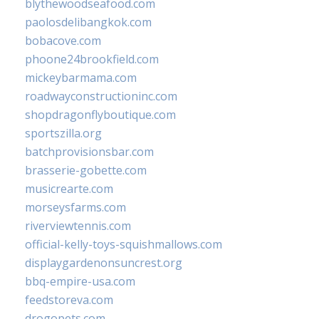
blythewoodseafood.com
paolosdelibangkok.com
bobacove.com
phoone24brookfield.com
mickeybarmama.com
roadwayconstructioninc.com
shopdragonflyboutique.com
sportszilla.org
batchprovisionsbar.com
brasserie-gobette.com
musicrearte.com
morseysfarms.com
riverviewtennis.com
official-kelly-toys-squishmallows.com
displaygardenonsuncrest.org
bbq-empire-usa.com
feedstoreva.com
drogopets.com