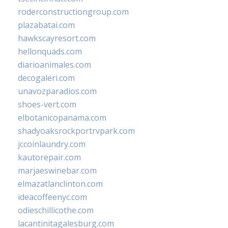
roderconstructiongroup.com
plazabatai.com
hawkscayresort.com
hellonquads.com
diarioanimales.com
decogaleri.com
unavozparadios.com
shoes-vert.com
elbotanicopanama.com
shadyoaksrockportrvpark.com
jccoinlaundry.com
kautorepair.com
marjaeswinebar.com
elmazatlanclinton.com
ideacoffeenyc.com
odieschillicothe.com
lacantinitagalesburg.com