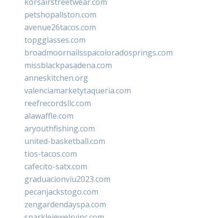
korsairstreetwear.com
petshopallston.com
avenue26tacos.com
topgglasses.com
broadmoornailsspacoloradosprings.com
missblackpasadena.com
anneskitchen.org
valenciamarketytaqueria.com
reefrecordsllc.com
alawaffle.com
aryouthfishing.com
united-basketball.com
tios-tacos.com
cafecito-satx.com
graduacionviu2023.com
pecanjackstogo.com
zengardendayspa.com
sparklejewelryinc.com