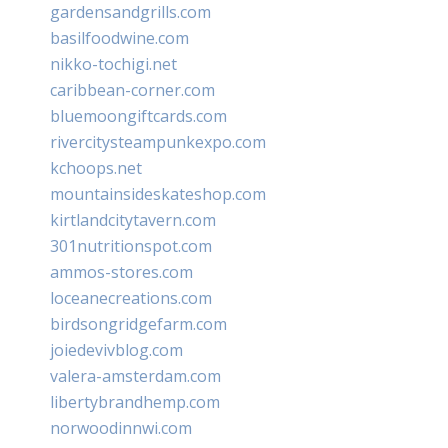
gardensandgrills.com
basilfoodwine.com
nikko-tochigi.net
caribbean-corner.com
bluemoongiftcards.com
rivercitysteampunkexpo.com
kchoops.net
mountainsideskateshop.com
kirtlandcitytavern.com
301nutritionspot.com
ammos-stores.com
loceanecreations.com
birdsongridgefarm.com
joiedevivblog.com
valera-amsterdam.com
libertybrandhemp.com
norwoodinnwi.com