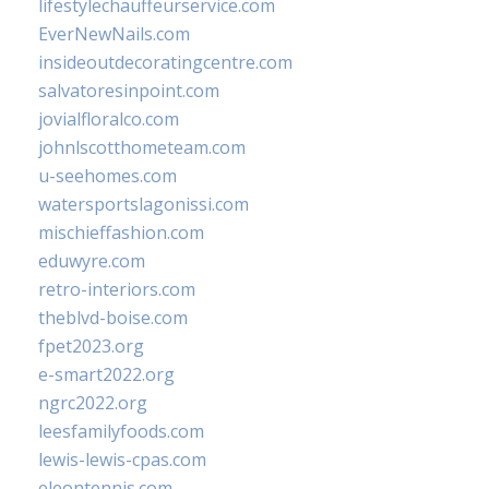
lifestylechauffeurservice.com
EverNewNails.com
insideoutdecoratingcentre.com
salvatoresinpoint.com
jovialfloralco.com
johnlscotthometeam.com
u-seehomes.com
watersportslagonissi.com
mischieffashion.com
eduwyre.com
retro-interiors.com
theblvd-boise.com
fpet2023.org
e-smart2022.org
ngrc2022.org
leesfamilyfoods.com
lewis-lewis-cpas.com
eleontennis.com