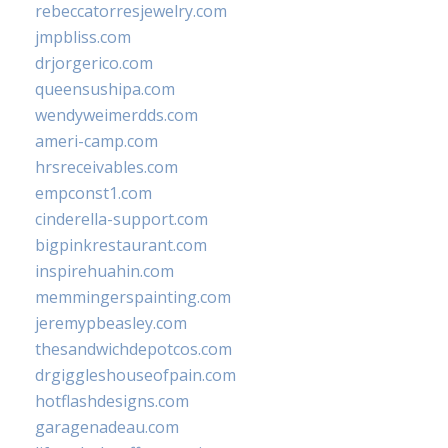
rebeccatorresjewelry.com
jmpbliss.com
drjorgerico.com
queensushipa.com
wendyweimerdds.com
ameri-camp.com
hrsreceivables.com
empconst1.com
cinderella-support.com
bigpinkrestaurant.com
inspirehuahin.com
memmingerspainting.com
jeremypbeasley.com
thesandwichdepotcos.com
drgiggleshouseofpain.com
hotflashdesigns.com
garagenadeau.com