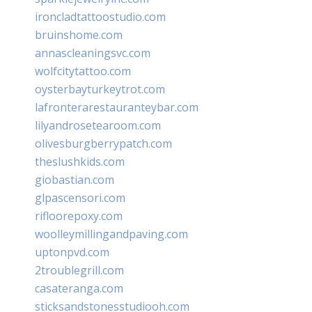
ironcladtattoostudio.com
bruinshome.com
annascleaningsvc.com
wolfcitytattoo.com
oysterbayturkeytrot.com
lafronterarestauranteybar.com
lilyandrosetearoom.com
olivesburgberrypatch.com
theslushkids.com
giobastian.com
glpascensori.com
rifloorepoxy.com
woolleymillingandpaving.com
uptonpvd.com
2troublegrill.com
casateranga.com
sticksandstonesstudiooh.com