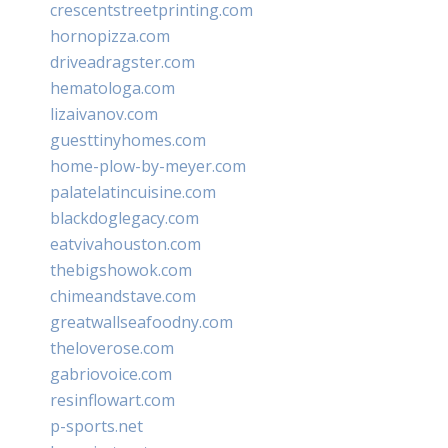
crescentstreetprinting.com
hornopizza.com
driveadragster.com
hematologa.com
lizaivanov.com
guesttinyhomes.com
home-plow-by-meyer.com
palatelatincuisine.com
blackdoglegacy.com
eatvivahouston.com
thebigshowok.com
chimeandstave.com
greatwallseafoodny.com
theloverose.com
gabriovoice.com
resinflowart.com
p-sports.net