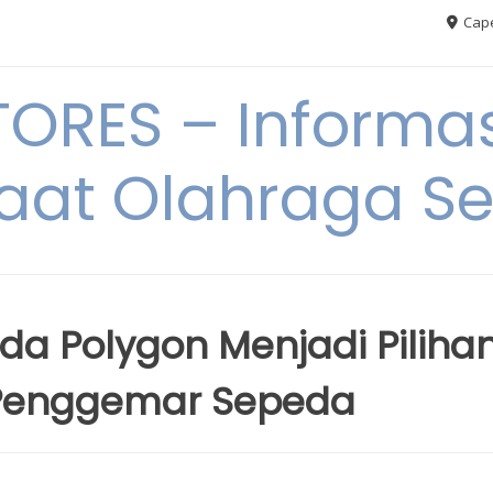
Cape
RES – Informas
aat Olahraga S
a Polygon Menjadi Piliha
n Penggemar Sepeda