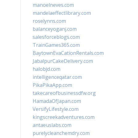
manoelneves.com
mandelaeffectlibrary.com
roselynns.com
balanceyoganj.com
salesforceblogs.com
TrainGames365.com
BaytownEvaCationRentals.com
JabalpurCakeDelivery.com
halobjd.com
intelligenceqatar.com
PikaPikaApp.com
takecareofbusinessdfw.org
HamadaOfJapan.com
VersifyLifestyle.com
kingscreekadventures.com
antaeuslabs.com
purelycleanchemdry.com