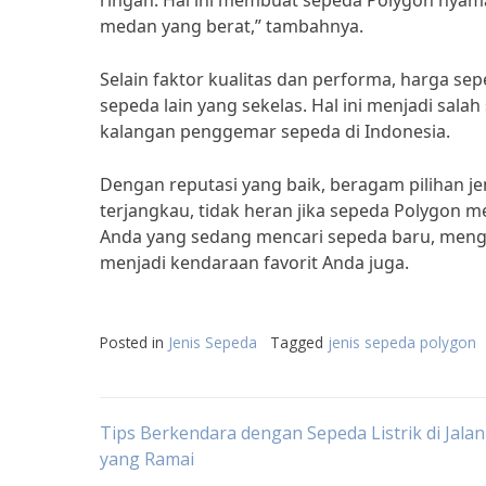
ringan. Hal ini membuat sepeda Polygon nyam
medan yang berat,” tambahnya.
Selain faktor kualitas dan performa, harga se
sepeda lain yang sekelas. Hal ini menjadi sal
kalangan penggemar sepeda di Indonesia.
Dengan reputasi yang baik, beragam pilihan jen
terjangkau, tidak heran jika sepeda Polygon me
Anda yang sedang mencari sepeda baru, menga
menjadi kendaraan favorit Anda juga.
Posted in
Jenis Sepeda
Tagged
jenis sepeda polygon
Post
Tips Berkendara dengan Sepeda Listrik di Jala
yang Ramai