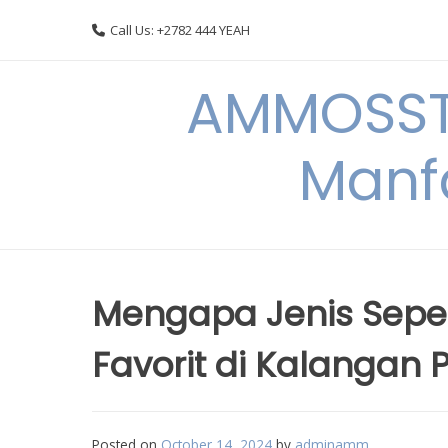
Skip
Call Us: +2782 444 YEAH
to
content
AMMOSSTO
Manf
Mengapa Jenis Seped
Favorit di Kalanga
Posted on
October 14, 2024
by
adminamm