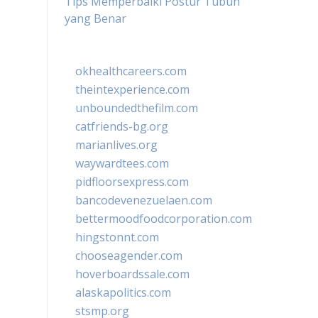
Tips Memperbaiki Postur Tubuh
yang Benar
okhealthcareers.com
theintexperience.com
unboundedthefilm.com
catfriends-bg.org
marianlives.org
waywardtees.com
pidfloorsexpress.com
bancodevenezuelaen.com
bettermoodfoodcorporation.com
hingstonnt.com
chooseagender.com
hoverboardssale.com
alaskapolitics.com
stsmp.org