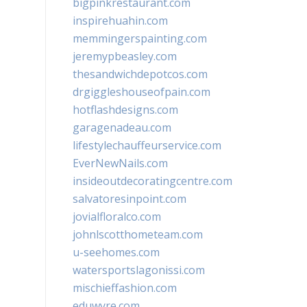
bigpinkrestaurant.com
inspirehuahin.com
memmingerspainting.com
jeremypbeasley.com
thesandwichdepotcos.com
drgiggleshouseofpain.com
hotflashdesigns.com
garagenadeau.com
lifestylechauffeurservice.com
EverNewNails.com
insideoutdecoratingcentre.com
salvatoresinpoint.com
jovialfloralco.com
johnlscotthometeam.com
u-seehomes.com
watersportslagonissi.com
mischieffashion.com
eduwyre.com