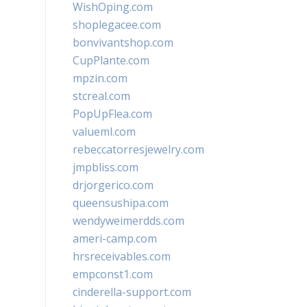
WishOping.com
shoplegacee.com
bonvivantshop.com
CupPlante.com
mpzin.com
stcreal.com
PopUpFlea.com
valueml.com
rebeccatorresjewelry.com
jmpbliss.com
drjorgerico.com
queensushipa.com
wendyweimerdds.com
ameri-camp.com
hrsreceivables.com
empconst1.com
cinderella-support.com