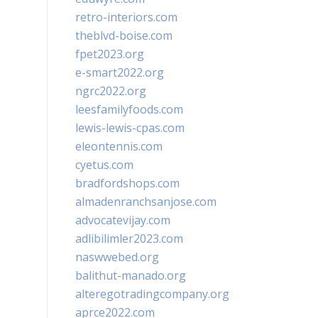
retro-interiors.com
theblvd-boise.com
fpet2023.org
e-smart2022.org
ngrc2022.org
leesfamilyfoods.com
lewis-lewis-cpas.com
eleontennis.com
cyetus.com
bradfordshops.com
almadenranchsanjose.com
advocatevijay.com
adlibilimler2023.com
naswwebed.org
balithut-manado.org
alteregotradingcompany.org
aprce2022.com