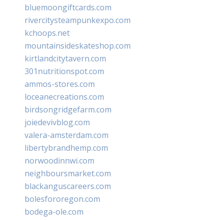
bluemoongiftcards.com
rivercitysteampunkexpo.com
kchoops.net
mountainsideskateshop.com
kirtlandcitytavern.com
301nutritionspot.com
ammos-stores.com
loceanecreations.com
birdsongridgefarm.com
joiedevivblog.com
valera-amsterdam.com
libertybrandhemp.com
norwoodinnwi.com
neighboursmarket.com
blackanguscareers.com
bolesfororegon.com
bodega-ole.com