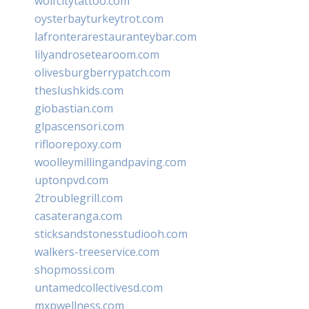
wolfcitytattoo.com
oysterbayturkeytrot.com
lafronterarestauranteybar.com
lilyandrosetearoom.com
olivesburgberrypatch.com
theslushkids.com
giobastian.com
glpascensori.com
rifloorepoxy.com
woolleymillingandpaving.com
uptonpvd.com
2troublegrill.com
casateranga.com
sticksandstonesstudiooh.com
walkers-treeservice.com
shopmossi.com
untamedcollectivesd.com
mxpwellness.com