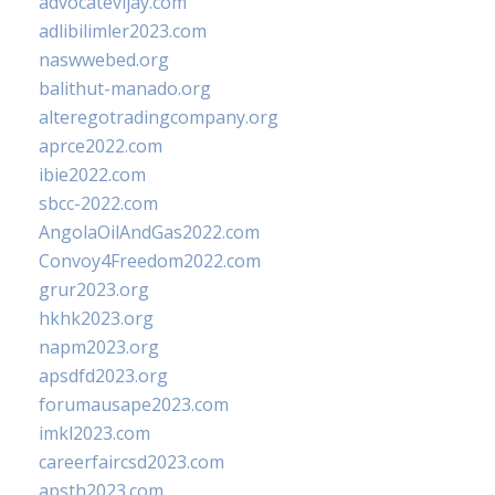
advocatevijay.com
adlibilimler2023.com
naswwebed.org
balithut-manado.org
alteregotradingcompany.org
aprce2022.com
ibie2022.com
sbcc-2022.com
AngolaOilAndGas2022.com
Convoy4Freedom2022.com
grur2023.org
hkhk2023.org
napm2023.org
apsdfd2023.org
forumausape2023.com
imkl2023.com
careerfaircsd2023.com
apsth2023.com