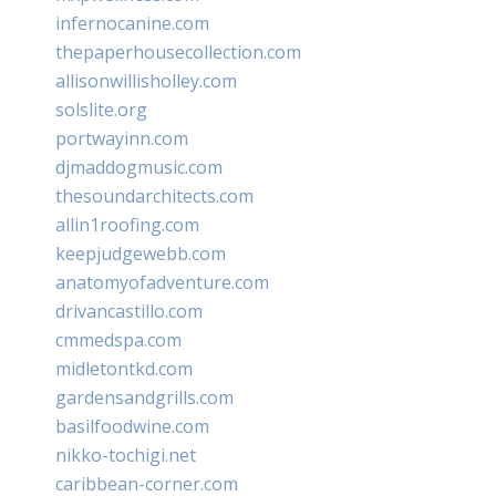
infernocanine.com
thepaperhousecollection.com
allisonwillisholley.com
solslite.org
portwayinn.com
djmaddogmusic.com
thesoundarchitects.com
allin1roofing.com
keepjudgewebb.com
anatomyofadventure.com
drivancastillo.com
cmmedspa.com
midletontkd.com
gardensandgrills.com
basilfoodwine.com
nikko-tochigi.net
caribbean-corner.com