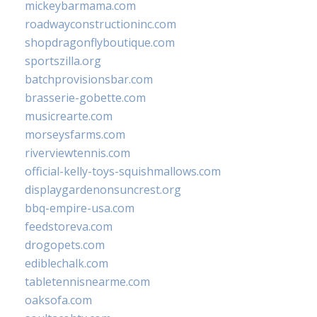
mickeybarmama.com
roadwayconstructioninc.com
shopdragonflyboutique.com
sportszilla.org
batchprovisionsbar.com
brasserie-gobette.com
musicrearte.com
morseysfarms.com
riverviewtennis.com
official-kelly-toys-squishmallows.com
displaygardenonsuncrest.org
bbq-empire-usa.com
feedstoreva.com
drogopets.com
ediblechalk.com
tabletennisnearme.com
oaksofa.com