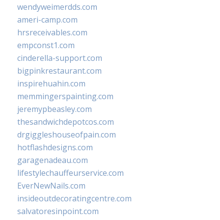
wendyweimerdds.com
ameri-camp.com
hrsreceivables.com
empconst1.com
cinderella-support.com
bigpinkrestaurant.com
inspirehuahin.com
memmingerspainting.com
jeremypbeasley.com
thesandwichdepotcos.com
drgiggleshouseofpain.com
hotflashdesigns.com
garagenadeau.com
lifestylechauffeurservice.com
EverNewNails.com
insideoutdecoratingcentre.com
salvatoresinpoint.com