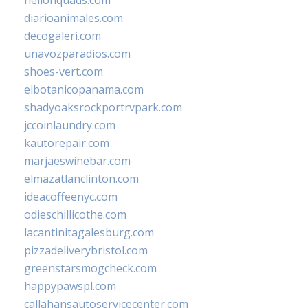
hellonquads.com
diarioanimales.com
decogaleri.com
unavozparadios.com
shoes-vert.com
elbotanicopanama.com
shadyoaksrockportrvpark.com
jccoinlaundry.com
kautorepair.com
marjaeswinebar.com
elmazatlanclinton.com
ideacoffeenyc.com
odieschillicothe.com
lacantinitagalesburg.com
pizzadeliverybristol.com
greenstarsmogcheck.com
happypawspl.com
callahansautoservicecenter.com