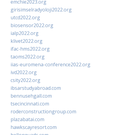
emchie2023.org
girisimselradyoloji2022.org
utcd2022.org
biosensor2022.org
ialp2022.org
klivet2022.org
ifac-hms2022.org
taoms2022.org
iias-euromena-conference2022.org
ivd2022.org
csity2022.org
ibsarstudyabroad.com
bennusehgall.com
tsecincinnati.com
roderconstructiongroup.com
plazabatai.com
hawkscayresort.com