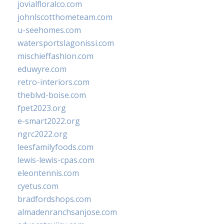
jovialfloralco.com
johnlscotthometeam.com
u-seehomes.com
watersportslagonissi.com
mischieffashion.com
eduwyre.com
retro-interiors.com
theblvd-boise.com
fpet2023.org
e-smart2022.org
ngrc2022.org
leesfamilyfoods.com
lewis-lewis-cpas.com
eleontennis.com
cyetus.com
bradfordshops.com
almadenranchsanjose.com