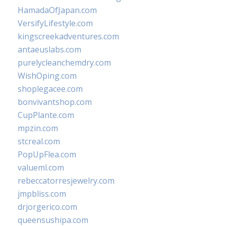
HamadaOfJapan.com
VersifyLifestyle.com
kingscreekadventures.com
antaeuslabs.com
purelycleanchemdry.com
WishOping.com
shoplegacee.com
bonvivantshop.com
CupPlante.com
mpzin.com
stcreal.com
PopUpFlea.com
valueml.com
rebeccatorresjewelry.com
jmpbliss.com
drjorgerico.com
queensushipa.com