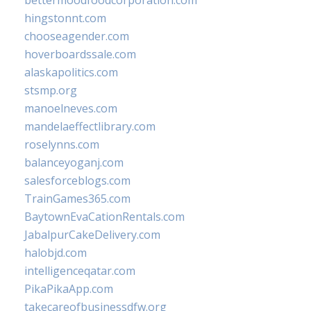
bettermoodfoodcorporation.com
hingstonnt.com
chooseagender.com
hoverboardssale.com
alaskapolitics.com
stsmp.org
manoelneves.com
mandelaeffectlibrary.com
roselynns.com
balanceyoganj.com
salesforceblogs.com
TrainGames365.com
BaytownEvaCationRentals.com
JabalpurCakeDelivery.com
halobjd.com
intelligenceqatar.com
PikaPikaApp.com
takecareofbusinessdfw.org