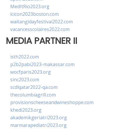
MedItRio2023.org
lcicon2023boston.com
waitangidayfestival2022.com
vacancesscolaires2022.com
MEDIA PARTNER II
isth2022.com
p2b2pabi2023-makassar.com
wocfparis2023.org
sinc2023.com
scdlqatar2022-qa.com
thecolumbiagrill.com
provisionscheeseandwineshoppe.com
khedi2023.org
akademikgeriatri2023.org
marmarapediatri2023.org