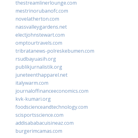
thestreamlinerlounge.com
mestrinorubanofc.com
novelatherton.com
nassvalleygardens.net
electjohnstewart.com
omptourtravels.com
tribratanews-polreskebumen.com
rsudbayuasih.org
publikjurnalistik.org
juneteenthapparel.net
italywarm.com
journaloffinanceeconomics.com
kvk-kumari.org
foodscienceandtechnology.com
scisportsscience.com
addisababacuisineaz.com
burgerimcamas.com