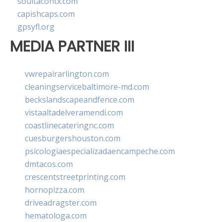
soultacohtx.com
capishcaps.com
gpsyfl.org
MEDIA PARTNER III
vwrepairarlington.com
cleaningservicebaltimore-md.com
beckslandscapeandfence.com
vistaaltadelveramendi.com
coastlinecateringnc.com
cuesburgershouston.com
psicologiaespecializadaencampeche.com
dmtacos.com
crescentstreetprinting.com
hornopizza.com
driveadragster.com
hematologa.com