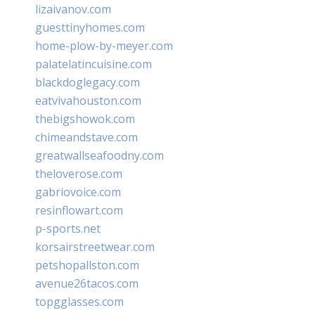
lizaivanov.com
guesttinyhomes.com
home-plow-by-meyer.com
palatelatincuisine.com
blackdoglegacy.com
eatvivahouston.com
thebigshowok.com
chimeandstave.com
greatwallseafoodny.com
theloverose.com
gabriovoice.com
resinflowart.com
p-sports.net
korsairstreetwear.com
petshopallston.com
avenue26tacos.com
topgglasses.com