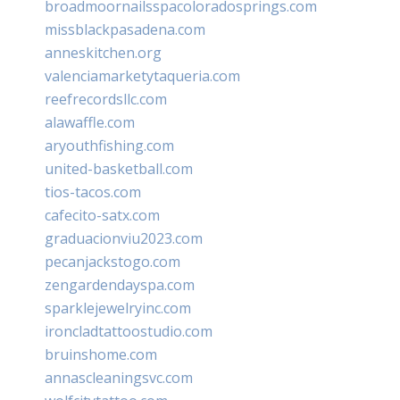
broadmoornailsspacoloradosprings.com
missblackpasadena.com
anneskitchen.org
valenciamarketytaqueria.com
reefrecordsllc.com
alawaffle.com
aryouthfishing.com
united-basketball.com
tios-tacos.com
cafecito-satx.com
graduacionviu2023.com
pecanjackstogo.com
zengardendayspa.com
sparklejewelryinc.com
ironcladtattoostudio.com
bruinshome.com
annascleaningsvc.com