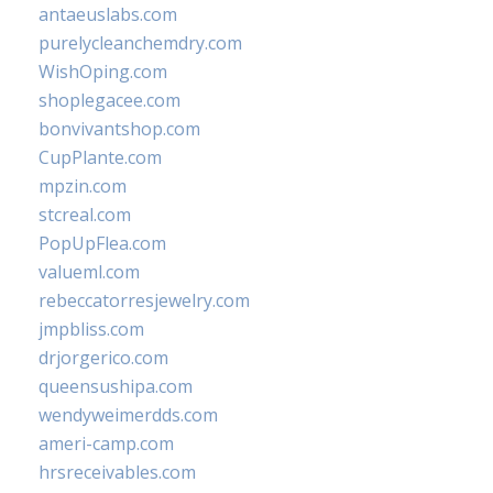
antaeuslabs.com
purelycleanchemdry.com
WishOping.com
shoplegacee.com
bonvivantshop.com
CupPlante.com
mpzin.com
stcreal.com
PopUpFlea.com
valueml.com
rebeccatorresjewelry.com
jmpbliss.com
drjorgerico.com
queensushipa.com
wendyweimerdds.com
ameri-camp.com
hrsreceivables.com