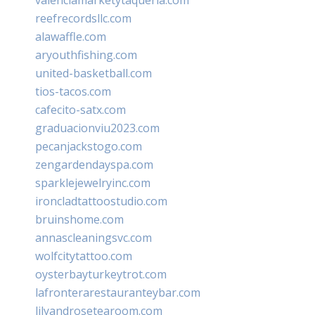
reefrecordsllc.com
alawaffle.com
aryouthfishing.com
united-basketball.com
tios-tacos.com
cafecito-satx.com
graduacionviu2023.com
pecanjackstogo.com
zengardendayspa.com
sparklejewelryinc.com
ironcladtattoostudio.com
bruinshome.com
annascleaningsvc.com
wolfcitytattoo.com
oysterbayturkeytrot.com
lafronterarestauranteybar.com
lilyandrosetearoom.com