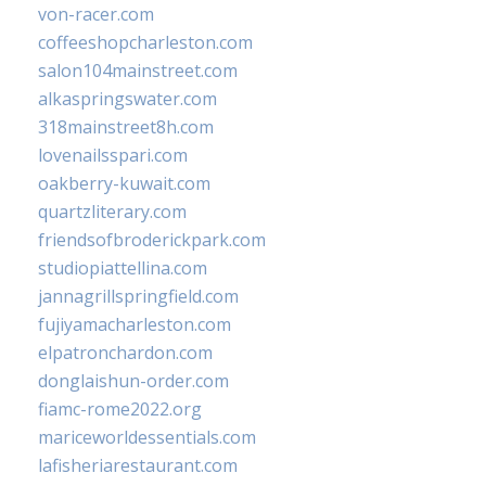
von-racer.com
coffeeshopcharleston.com
salon104mainstreet.com
alkaspringswater.com
318mainstreet8h.com
lovenailsspari.com
oakberry-kuwait.com
quartzliterary.com
friendsofbroderickpark.com
studiopiattellina.com
jannagrillspringfield.com
fujiyamacharleston.com
elpatronchardon.com
donglaishun-order.com
fiamc-rome2022.org
mariceworldessentials.com
lafisheriarestaurant.com