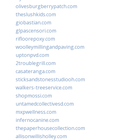
olivesburgberrypatch.com
theslushkids.com
giobastian.com
glpascensori.com
rifloorepoxy.com
woolleymillingandpaving.com
uptonpvd.com
2troublegrill.com
casateranga.com
sticksandstonesstudiooh.com
walkers-treeservice.com
shopmossi.com
untamedcollectivesd.com
mxpwellness.com
infernocanine.com
thepaperhousecollection.com
allisonwillisholley.com