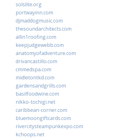
solslite.org
portwayinn.com
djmaddogmusic.com
thesoundarchitects.com
allin1roofing.com
keepjudgewebb.com
anatomyofadventure.com
drivancastillo.com
cmmedspa.com
midletontkd.com
gardensandgrills.com
basilfoodwine.com
nikko-tochigi.net
caribbean-corner.com
bluemoongiftcards.com
rivercitysteampunkexpo.com
kchoops.net