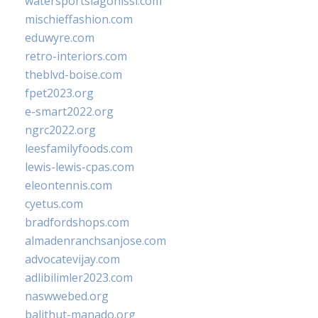
watersportslagonissi.com
mischieffashion.com
eduwyre.com
retro-interiors.com
theblvd-boise.com
fpet2023.org
e-smart2022.org
ngrc2022.org
leesfamilyfoods.com
lewis-lewis-cpas.com
eleontennis.com
cyetus.com
bradfordshops.com
almadenranchsanjose.com
advocatevijay.com
adlibilimler2023.com
naswwebed.org
balithut-manado.org