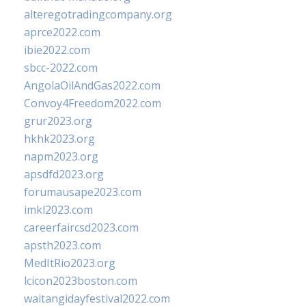
alteregotradingcompany.org
aprce2022.com
ibie2022.com
sbcc-2022.com
AngolaOilAndGas2022.com
Convoy4Freedom2022.com
grur2023.org
hkhk2023.org
napm2023.org
apsdfd2023.org
forumausape2023.com
imkl2023.com
careerfaircsd2023.com
apsth2023.com
MedItRio2023.org
lcicon2023boston.com
waitangidayfestival2022.com