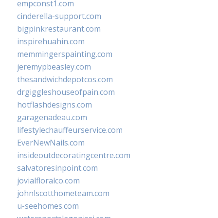
empconst1.com
cinderella-support.com
bigpinkrestaurant.com
inspirehuahin.com
memmingerspainting.com
jeremypbeasley.com
thesandwichdepotcos.com
drgiggleshouseofpain.com
hotflashdesigns.com
garagenadeau.com
lifestylechauffeurservice.com
EverNewNails.com
insideoutdecoratingcentre.com
salvatoresinpoint.com
jovialfloralco.com
johnlscotthometeam.com
u-seehomes.com