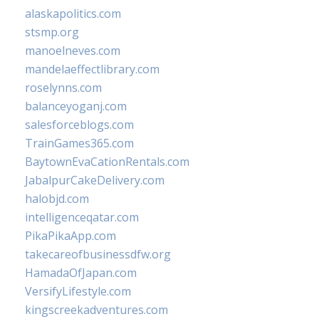
alaskapolitics.com
stsmp.org
manoelneves.com
mandelaeffectlibrary.com
roselynns.com
balanceyoganj.com
salesforceblogs.com
TrainGames365.com
BaytownEvaCationRentals.com
JabalpurCakeDelivery.com
halobjd.com
intelligenceqatar.com
PikaPikaApp.com
takecareofbusinessdfw.org
HamadaOfJapan.com
VersifyLifestyle.com
kingscreekadventures.com