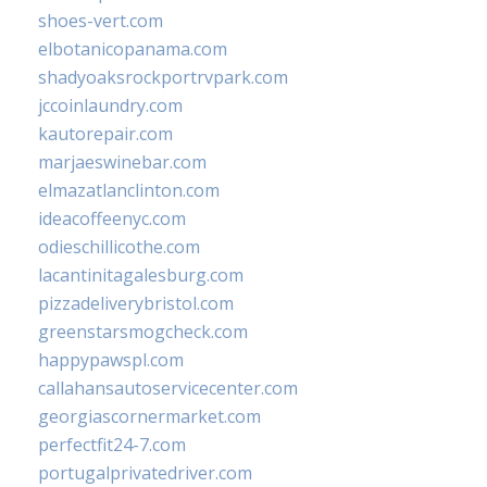
shoes-vert.com
elbotanicopanama.com
shadyoaksrockportrvpark.com
jccoinlaundry.com
kautorepair.com
marjaeswinebar.com
elmazatlanclinton.com
ideacoffeenyc.com
odieschillicothe.com
lacantinitagalesburg.com
pizzadeliverybristol.com
greenstarsmogcheck.com
happypawspl.com
callahansautoservicecenter.com
georgiascornermarket.com
perfectfit24-7.com
portugalprivatedriver.com