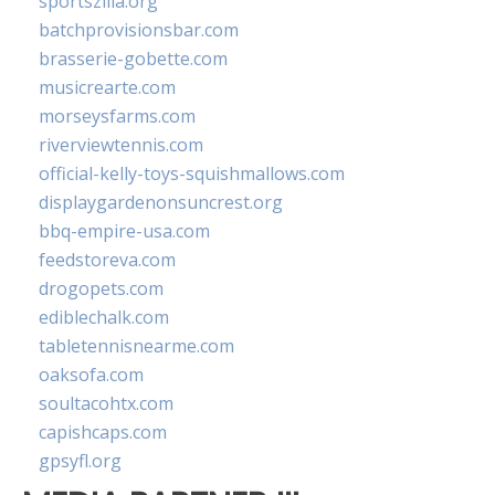
sportszilla.org
batchprovisionsbar.com
brasserie-gobette.com
musicrearte.com
morseysfarms.com
riverviewtennis.com
official-kelly-toys-squishmallows.com
displaygardenonsuncrest.org
bbq-empire-usa.com
feedstoreva.com
drogopets.com
ediblechalk.com
tabletennisnearme.com
oaksofa.com
soultacohtx.com
capishcaps.com
gpsyfl.org