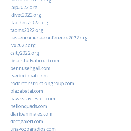
ialp2022.org
klivet2022.org
ifac-hms2022.org
taoms2022.org
iias-euromena-conference2022.org
ivd2022.org
csity2022.org
ibsarstudyabroad.com
bennusehgall.com
tsecincinnati.com
roderconstructiongroup.com
plazabatai.com
hawkscayresort.com
hellonquads.com
diarioanimales.com
decogaleri.com
unavozparadios.com