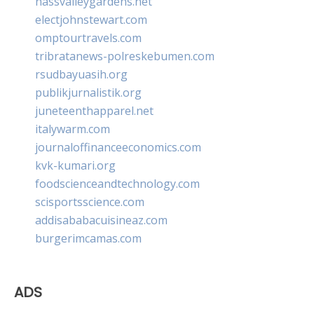
nassvalleygardens.net
electjohnstewart.com
omptourtravels.com
tribratanews-polreskebumen.com
rsudbayuasih.org
publikjurnalistik.org
juneteenthapparel.net
italywarm.com
journaloffinanceeconomics.com
kvk-kumari.org
foodscienceandtechnology.com
scisportsscience.com
addisababacuisineaz.com
burgerimcamas.com
ADS