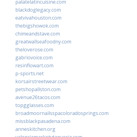
palatelatincuisine.com
blackdoglegacy.com
eatvivahouston.com
thebigshowok.com
chimeandstave.com
greatwallseafoodny.com
theloverose.com
gabriovoice.com
resinflowart.com
p-sports.net
korsairstreetwear.com
petshopallston.com
avenue26tacos.com
topgglasses.com
broadmoornailsspacoloradosprings.com
missblackpasadena.com
anneskitchen.org
valenciamarketytaqueria.com