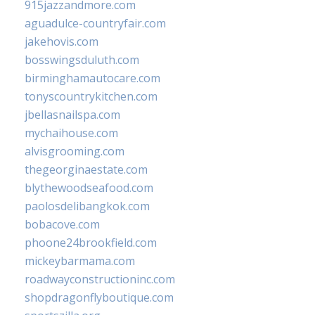
915jazzandmore.com
aguadulce-countryfair.com
jakehovis.com
bosswingsduluth.com
birminghamautocare.com
tonyscountrykitchen.com
jbellasnailspa.com
mychaihouse.com
alvisgrooming.com
thegeorginaestate.com
blythewoodseafood.com
paolosdelibangkok.com
bobacove.com
phoone24brookfield.com
mickeybarmama.com
roadwayconstructioninc.com
shopdragonflyboutique.com