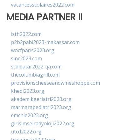
vacancesscolaires2022.com
MEDIA PARTNER II
isth2022.com
p2b2pabi2023-makassar.com
wocfparis2023.org
sinc2023.com
scdlqatar2022-qa.com
thecolumbiagrill.com
provisionscheeseandwineshoppe.com
khedi2023.org
akademikgeriatri2023.org
marmarapediatri2023.org
emchie2023.org
girisimselradyoloji2022.org
utcd2022.org
biosensor2022.org