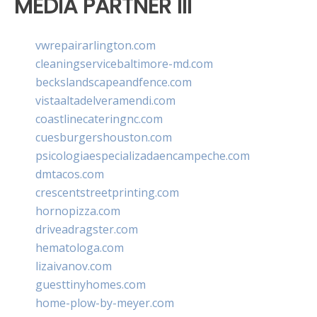
MEDIA PARTNER III
vwrepairarlington.com
cleaningservicebaltimore-md.com
beckslandscapeandfence.com
vistaaltadelveramendi.com
coastlinecateringnc.com
cuesburgershouston.com
psicologiaespecializadaencampeche.com
dmtacos.com
crescentstreetprinting.com
hornopizza.com
driveadragster.com
hematologa.com
lizaivanov.com
guesttinyhomes.com
home-plow-by-meyer.com