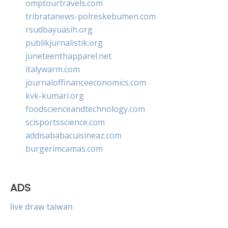
omptourtravels.com
tribratanews-polreskebumen.com
rsudbayuasih.org
publikjurnalistik.org
juneteenthapparel.net
italywarm.com
journaloffinanceeconomics.com
kvk-kumari.org
foodscienceandtechnology.com
scisportsscience.com
addisababacuisineaz.com
burgerimcamas.com
ADS
live draw taiwan