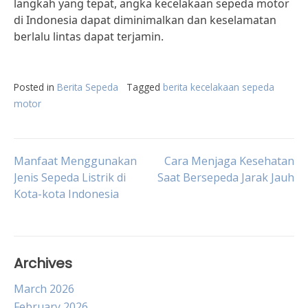
langkah yang tepat, angka kecelakaan sepeda motor
di Indonesia dapat diminimalkan dan keselamatan
berlalu lintas dapat terjamin.
Posted in
Berita Sepeda
Tagged
berita kecelakaan sepeda
motor
Post
Manfaat Menggunakan
Cara Menjaga Kesehatan
Jenis Sepeda Listrik di
Saat Bersepeda Jarak Jauh
Kota-kota Indonesia
navigation
Archives
March 2026
February 2026