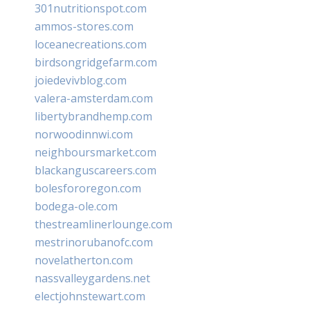
301nutritionspot.com
ammos-stores.com
loceanecreations.com
birdsongridgefarm.com
joiedevivblog.com
valera-amsterdam.com
libertybrandhemp.com
norwoodinnwi.com
neighboursmarket.com
blackanguscareers.com
bolesfororegon.com
bodega-ole.com
thestreamlinerlounge.com
mestrinorubanofc.com
novelatherton.com
nassvalleygardens.net
electjohnstewart.com