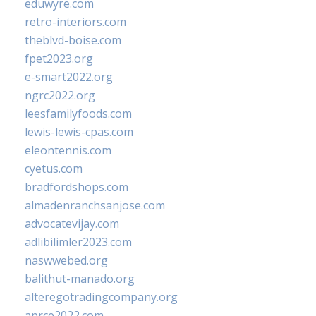
eduwyre.com
retro-interiors.com
theblvd-boise.com
fpet2023.org
e-smart2022.org
ngrc2022.org
leesfamilyfoods.com
lewis-lewis-cpas.com
eleontennis.com
cyetus.com
bradfordshops.com
almadenranchsanjose.com
advocatevijay.com
adlibilimler2023.com
naswwebed.org
balithut-manado.org
alteregotradingcompany.org
aprce2022.com