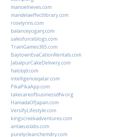
manoelneves.com
mandelaeffectlibrary.com
roselynns.com
balanceyoganj.com
salesforceblogs.com
TrainGames365.com
BaytownEvaCationRentals.com
JabalpurCakeDelivery.com
halobjd.com
intelligenceqatar.com
PikaPikaApp.com
takecareofbusinessdfw.org
HamadaOfJapan.com
VersifyLifestyle.com
kingscreekadventures.com
antaeuslabs.com
purelycleanchemdry.com