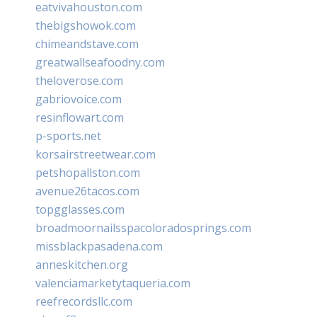
eatvivahouston.com
thebigshowok.com
chimeandstave.com
greatwallseafoodny.com
theloverose.com
gabriovoice.com
resinflowart.com
p-sports.net
korsairstreetwear.com
petshopallston.com
avenue26tacos.com
topgglasses.com
broadmoornailsspacoloradosprings.com
missblackpasadena.com
anneskitchen.org
valenciamarketytaqueria.com
reefrecordsllc.com