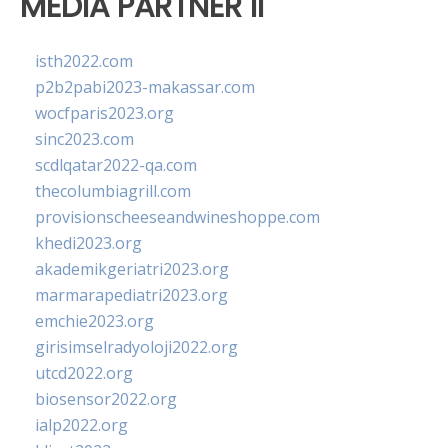
MEDIA PARTNER II
isth2022.com
p2b2pabi2023-makassar.com
wocfparis2023.org
sinc2023.com
scdlqatar2022-qa.com
thecolumbiagrill.com
provisionscheeseandwineshoppe.com
khedi2023.org
akademikgeriatri2023.org
marmarapediatri2023.org
emchie2023.org
girisimselradyoloji2022.org
utcd2022.org
biosensor2022.org
ialp2022.org