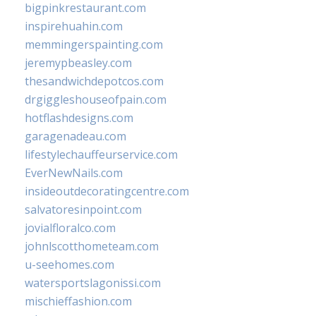
bigpinkrestaurant.com
inspirehuahin.com
memmingerspainting.com
jeremypbeasley.com
thesandwichdepotcos.com
drgiggleshouseofpain.com
hotflashdesigns.com
garagenadeau.com
lifestylechauffeurservice.com
EverNewNails.com
insideoutdecoratingcentre.com
salvatoresinpoint.com
jovialfloralco.com
johnlscotthometeam.com
u-seehomes.com
watersportslagonissi.com
mischieffashion.com