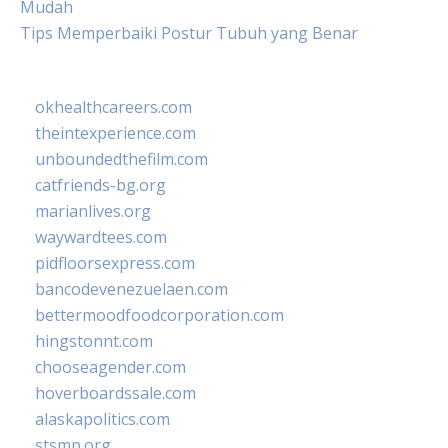
Mudah
Tips Memperbaiki Postur Tubuh yang Benar
okhealthcareers.com
theintexperience.com
unboundedthefilm.com
catfriends-bg.org
marianlives.org
waywardtees.com
pidfloorsexpress.com
bancodevenezuelaen.com
bettermoodfoodcorporation.com
hingstonnt.com
chooseagender.com
hoverboardssale.com
alaskapolitics.com
stsmp.org