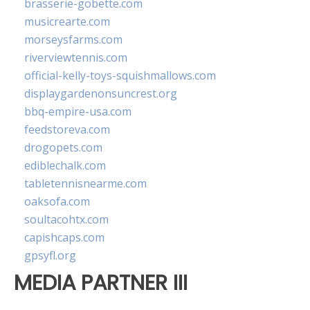
brasserie-gobette.com
musicrearte.com
morseysfarms.com
riverviewtennis.com
official-kelly-toys-squishmallows.com
displaygardenonsuncrest.org
bbq-empire-usa.com
feedstoreva.com
drogopets.com
ediblechalk.com
tabletennisnearme.com
oaksofa.com
soultacohtx.com
capishcaps.com
gpsyfl.org
MEDIA PARTNER III