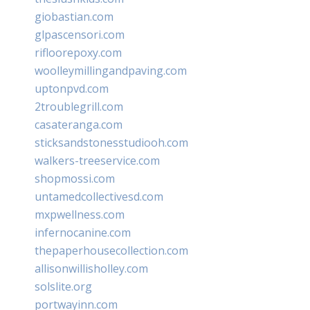
giobastian.com
glpascensori.com
rifloorepoxy.com
woolleymillingandpaving.com
uptonpvd.com
2troublegrill.com
casateranga.com
sticksandstonesstudiooh.com
walkers-treeservice.com
shopmossi.com
untamedcollectivesd.com
mxpwellness.com
infernocanine.com
thepaperhousecollection.com
allisonwillisholley.com
solslite.org
portwayinn.com