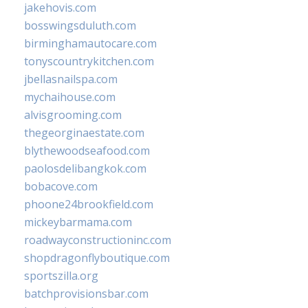
jakehovis.com
bosswingsduluth.com
birminghamautocare.com
tonyscountrykitchen.com
jbellasnailspa.com
mychaihouse.com
alvisgrooming.com
thegeorginaestate.com
blythewoodseafood.com
paolosdelibangkok.com
bobacove.com
phoone24brookfield.com
mickeybarmama.com
roadwayconstructioninc.com
shopdragonflyboutique.com
sportszilla.org
batchprovisionsbar.com