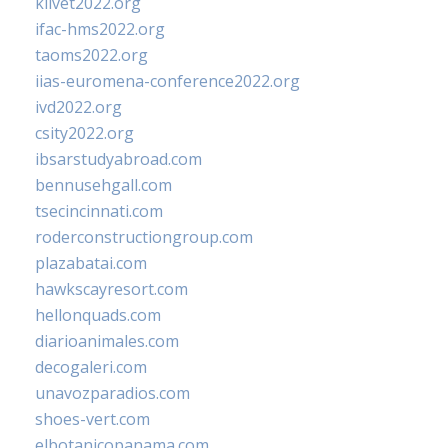
klivet2022.org
ifac-hms2022.org
taoms2022.org
iias-euromena-conference2022.org
ivd2022.org
csity2022.org
ibsarstudyabroad.com
bennusehgall.com
tsecincinnati.com
roderconstructiongroup.com
plazabatai.com
hawkscayresort.com
hellonquads.com
diarioanimales.com
decogaleri.com
unavozparadios.com
shoes-vert.com
elbotanicopanama.com