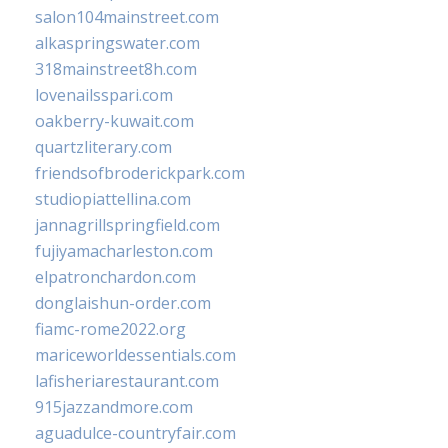
salon104mainstreet.com
alkaspringswater.com
318mainstreet8h.com
lovenailsspari.com
oakberry-kuwait.com
quartzliterary.com
friendsofbroderickpark.com
studiopiattellina.com
jannagrillspringfield.com
fujiyamacharleston.com
elpatronchardon.com
donglaishun-order.com
fiamc-rome2022.org
mariceworldessentials.com
lafisheriarestaurant.com
915jazzandmore.com
aguadulce-countryfair.com