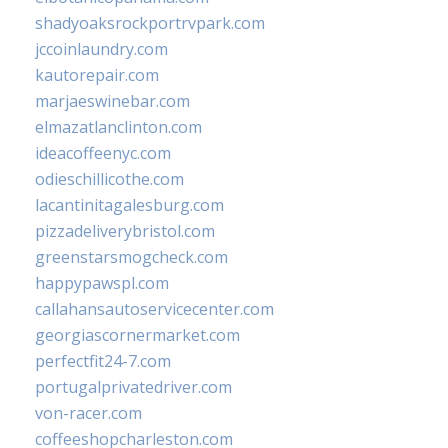
shadyoaksrockportrvpark.com
jccoinlaundry.com
kautorepair.com
marjaeswinebar.com
elmazatlanclinton.com
ideacoffeenyc.com
odieschillicothe.com
lacantinitagalesburg.com
pizzadeliverybristol.com
greenstarsmogcheck.com
happypawspl.com
callahansautoservicecenter.com
georgiascornermarket.com
perfectfit24-7.com
portugalprivatedriver.com
von-racer.com
coffeeshopcharleston.com