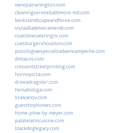
vwrepairarlington.com
cleaningservicebaltimore-md.com
beckslandscapeandfence.com
vistaaltadelveramendi.com
coastlinecateringnc.com
cuesburgershouston.com
psicologiaespecializadaencampeche.com
dmtacos.com
crescentstreetprinting.com
hornopizza.com
driveadragster.com
hematologa.com
lizaivanov.com
guesttinyhomes.com
home-plow-by-meyer.com
palatelatincuisine.com
blackdoglegacy.com