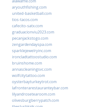
alawaffle.com
aryouthfishing.com
united-basketball.com
tios-tacos.com
cafecito-satx.com
graduacionviu2023.com
pecanjackstogo.com
zengardendayspa.com
sparklejewelryinc.com
ironcladtattoostudio.com
bruinshome.com
annascleaningsvc.com
wolfcitytattoo.com
oysterbayturkeytrot.com
lafronterarestauranteybar.com
lilyandrosetearoom.com
olivesburgberrypatch.com
theslushkids.com