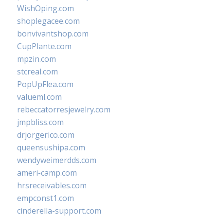
WishOping.com
shoplegacee.com
bonvivantshop.com
CupPlante.com
mpzin.com
stcreal.com
PopUpFlea.com
valueml.com
rebeccatorresjewelry.com
jmpbliss.com
drjorgerico.com
queensushipa.com
wendyweimerdds.com
ameri-camp.com
hrsreceivables.com
empconst1.com
cinderella-support.com