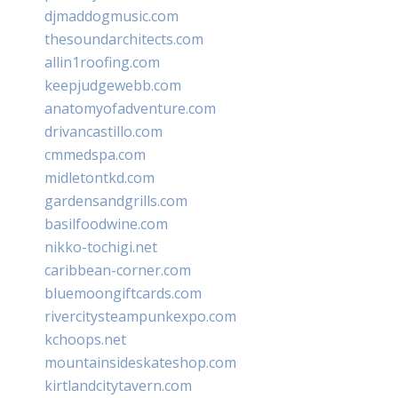
djmaddogmusic.com
thesoundarchitects.com
allin1roofing.com
keepjudgewebb.com
anatomyofadventure.com
drivancastillo.com
cmmedspa.com
midletontkd.com
gardensandgrills.com
basilfoodwine.com
nikko-tochigi.net
caribbean-corner.com
bluemoongiftcards.com
rivercitysteampunkexpo.com
kchoops.net
mountainsideskateshop.com
kirtlandcitytavern.com