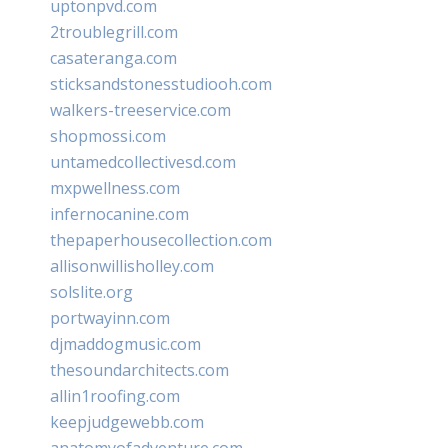
uptonpvd.com
2troublegrill.com
casateranga.com
sticksandstonesstudiooh.com
walkers-treeservice.com
shopmossi.com
untamedcollectivesd.com
mxpwellness.com
infernocanine.com
thepaperhousecollection.com
allisonwillisholley.com
solslite.org
portwayinn.com
djmaddogmusic.com
thesoundarchitects.com
allin1roofing.com
keepjudgewebb.com
anatomyofadventure.com