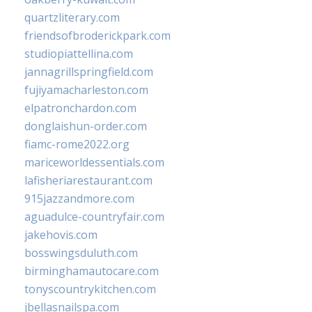
quartzliterary.com
friendsofbroderickpark.com
studiopiattellina.com
jannagrillspringfield.com
fujiyamacharleston.com
elpatronchardon.com
donglaishun-order.com
fiamc-rome2022.org
mariceworldessentials.com
lafisheriarestaurant.com
915jazzandmore.com
aguadulce-countryfair.com
jakehovis.com
bosswingsduluth.com
birminghamautocare.com
tonyscountrykitchen.com
jbellasnailspa.com