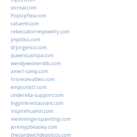
stcreal.com
PopUpFlea.com
valueml.com
rebeccatorresjewelry.com
jmpbliss.com
drjorgerico.com
queensushipa.com
wendyweimerdds.com
ameri-camp.com
hrsreceivables.com
empconst1.com
cinderella-support.com
bigpinkrestaurant.com
inspirehuahin.com
memmingerspainting.com
jeremypbeasley.com
thesandwichdepotcos.com