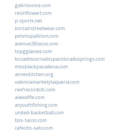
gabriovoice.com
resinflowart.com
p-sports.net
korsairstreetwear.com
petshopallston.com
avenue26tacos.com
topgglasses.com
broadmoornailsspacoloradosprings.com
missblackpasadena.com
anneskitchen.org
valenciamarketytaqueria.com
reefrecordsllc.com
alawaffle.com
aryouthfishing.com
united-basketball.com
tios-tacos.com
cafecito-satx.com