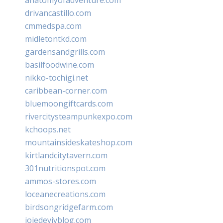
drivancastillo.com
cmmedspa.com
midletontkd.com
gardensandgrills.com
basilfoodwine.com
nikko-tochigi.net
caribbean-corner.com
bluemoongiftcards.com
rivercitysteampunkexpo.com
kchoops.net
mountainsideskateshop.com
kirtlandcitytavern.com
301nutritionspot.com
ammos-stores.com
loceanecreations.com
birdsongridgefarm.com
joiedevivblog.com