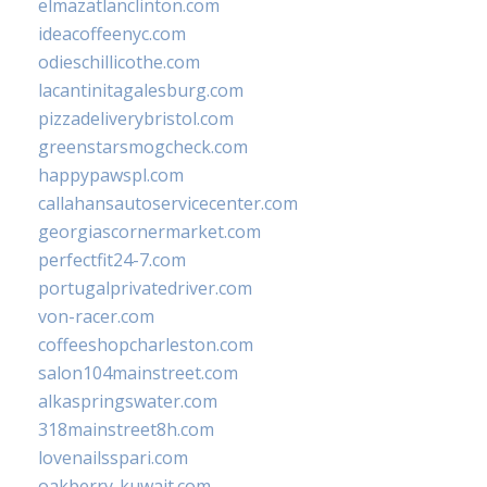
elmazatlanclinton.com
ideacoffeenyc.com
odieschillicothe.com
lacantinitagalesburg.com
pizzadeliverybristol.com
greenstarsmogcheck.com
happypawspl.com
callahansautoservicecenter.com
georgiascornermarket.com
perfectfit24-7.com
portugalprivatedriver.com
von-racer.com
coffeeshopcharleston.com
salon104mainstreet.com
alkaspringswater.com
318mainstreet8h.com
lovenailsspari.com
oakberry-kuwait.com