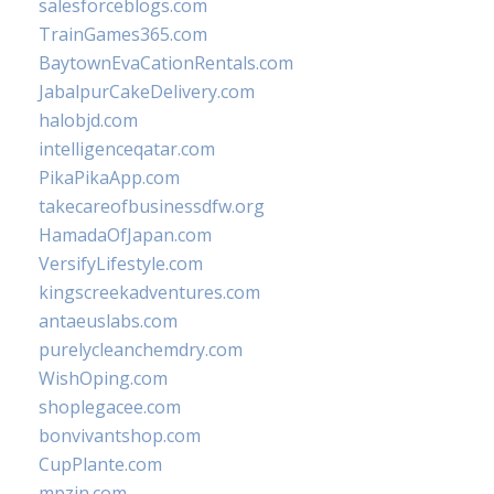
salesforceblogs.com
TrainGames365.com
BaytownEvaCationRentals.com
JabalpurCakeDelivery.com
halobjd.com
intelligenceqatar.com
PikaPikaApp.com
takecareofbusinessdfw.org
HamadaOfJapan.com
VersifyLifestyle.com
kingscreekadventures.com
antaeuslabs.com
purelycleanchemdry.com
WishOping.com
shoplegacee.com
bonvivantshop.com
CupPlante.com
mpzin.com