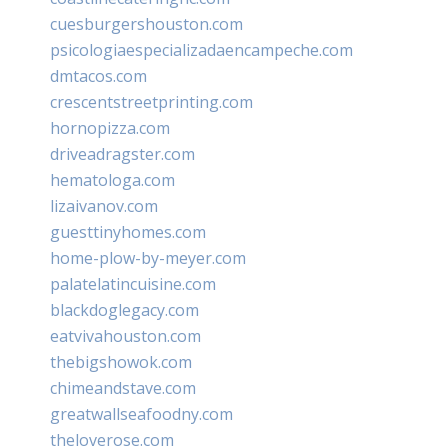
cuesburgershouston.com
psicologiaespecializadaencampeche.com
dmtacos.com
crescentstreetprinting.com
hornopizza.com
driveadragster.com
hematologa.com
lizaivanov.com
guesttinyhomes.com
home-plow-by-meyer.com
palatelatincuisine.com
blackdoglegacy.com
eatvivahouston.com
thebigshowok.com
chimeandstave.com
greatwallseafoodny.com
theloverose.com