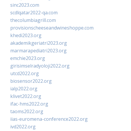
sinc2023.com
scdlqatar2022-qa.com
thecolumbiagrill.com
provisionscheeseandwineshoppe.com
khedi2023.org
akademikgeriatri2023.org
marmarapediatri2023.org
emchie2023.org
girisimselradyoloji2022.org
utcd2022.org
biosensor2022.org
ialp2022.org
klivet2022.org
ifac-hms2022.org
taoms2022.org
iias-euromena-conference2022.org
ivd2022.org