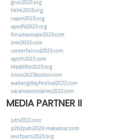
grur2023.org
hkhk2023.org
napm2023.org
apsdfd2023.org
forumausape2023.com
imkl2023.com
careerfaircsd2023.com
apsth2023.com
MedItRio2023.org
lcicon2023boston.com
waitangidayfestival2022.com
vacancesscolaires2022.com
MEDIA PARTNER II
isth2022.com
p2b2pabi2023-makassar.com
wocfparis2023.org