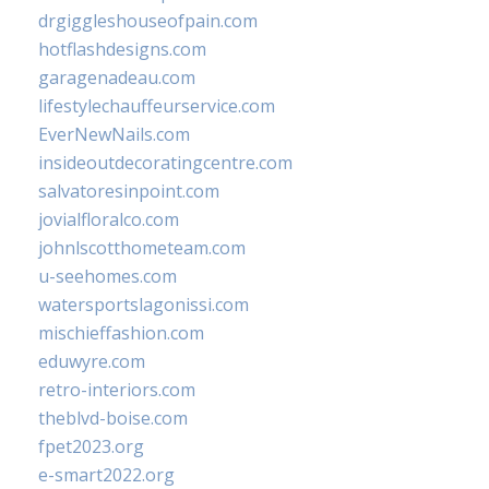
drgiggleshouseofpain.com
hotflashdesigns.com
garagenadeau.com
lifestylechauffeurservice.com
EverNewNails.com
insideoutdecoratingcentre.com
salvatoresinpoint.com
jovialfloralco.com
johnlscotthometeam.com
u-seehomes.com
watersportslagonissi.com
mischieffashion.com
eduwyre.com
retro-interiors.com
theblvd-boise.com
fpet2023.org
e-smart2022.org