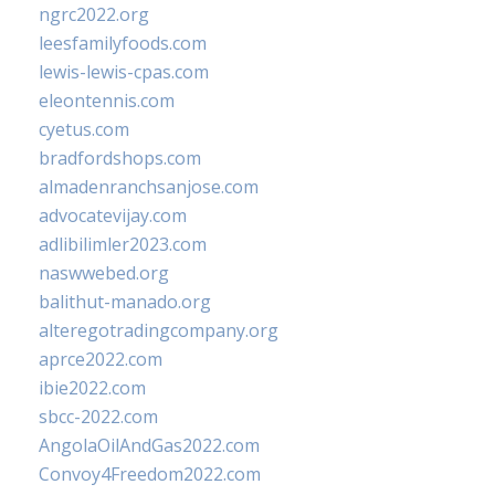
ngrc2022.org
leesfamilyfoods.com
lewis-lewis-cpas.com
eleontennis.com
cyetus.com
bradfordshops.com
almadenranchsanjose.com
advocatevijay.com
adlibilimler2023.com
naswwebed.org
balithut-manado.org
alteregotradingcompany.org
aprce2022.com
ibie2022.com
sbcc-2022.com
AngolaOilAndGas2022.com
Convoy4Freedom2022.com