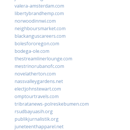
valera-amsterdam.com
libertybrandhemp.com
norwoodinnwi.com
neighboursmarket.com
blackanguscareers.com
bolesfororegon.com
bodega-ole.com
thestreamlinerlounge.com
mestrinorubanofc.com
novelatherton.com
nassvalleygardens.net
electjohnstewart.com
omptourtravels.com
tribratanews-polreskebumen.com
rsudbayuasih.org
publikjurnalistik.org
juneteenthapparel.net