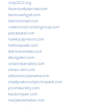
csity2022.org
ibsarstudyabroad.com
bennusehgall.com
tsecincinnati.com
roderconstructiongroup.com
plazabatai.com
hawkscayresort.com
hellonquads.com
diarioanimales.com
decogaleri.com
unavozparadios.com
shoes-vert.com
elbotanicopanama.com
shadyoaksrockportrvpark.com
jccoinlaundry.com
kautorepair.com
marjaeswinebar.com