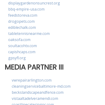
displaygardenonsuncrest.org
bbq-empire-usa.com
feedstoreva.com
drogopets.com
ediblechalk.com
tabletennisnearme.com
oaksofa.com
soultacohtx.com
capishcaps.com
gpsyfl.org
MEDIA PARTNER III
vwrepairarlington.com
cleaningservicebaltimore-md.com
beckslandscapeandfence.com
vistaaltadelveramendi.com
coastlinecateringnc.com