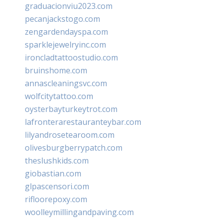
graduacionviu2023.com
pecanjackstogo.com
zengardendayspa.com
sparklejewelryinc.com
ironcladtattoostudio.com
bruinshome.com
annascleaningsvc.com
wolfcitytattoo.com
oysterbayturkeytrot.com
lafronterarestauranteybar.com
lilyandrosetearoom.com
olivesburgberrypatch.com
theslushkids.com
giobastian.com
glpascensori.com
rifloorepoxy.com
woolleymillingandpaving.com