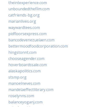
theintexperience.com
unboundedthefilm.com
catfriends-bg.org
marianlives.org
waywardtees.com
pidfloorsexpress.com
bancodevenezuelaen.com
bettermoodfoodcorporation.com
hingstonnt.com
chooseagender.com
hoverboardssale.com
alaskapolitics.com
stsmp.org
manoelneves.com
mandelaeffectlibrary.com
roselynns.com
balanceyoganj.com