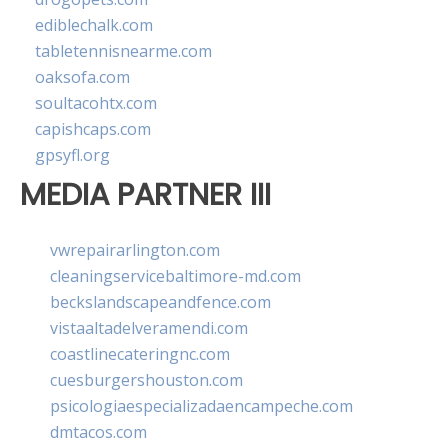
ediblechalk.com
tabletennisnearme.com
oaksofa.com
soultacohtx.com
capishcaps.com
gpsyfl.org
MEDIA PARTNER III
vwrepairarlington.com
cleaningservicebaltimore-md.com
beckslandscapeandfence.com
vistaaltadelveramendi.com
coastlinecateringnc.com
cuesburgershouston.com
psicologiaespecializadaencampeche.com
dmtacos.com