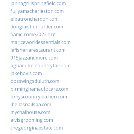
jannagrillspringfield.com
fujiyamacharleston.com
elpatronchardon.com
donglaishun-order.com
fiamc-rome2022.org
mariceworldessentials.com
lafisheriarestaurant.com
915jazzandmore.com
aguadulce-countryfair.com
jakehovis.com
bosswingsduluth.com
birminghamautocare.com
tonyscountrykitchen.com
jbellasnailspa.com
mychaihouse.com
alvisgrooming.com
thegeorginaestate.com