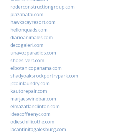
roderconstructiongroup.com
plazabatai.com
hawkscayresort.com
hellonquads.com
diarioanimales.com
decogaleri.com
unavozparadios.com
shoes-vert.com
elbotanicopanama.com
shadyoaksrockportrvpark.com
jccoinlaundry.com
kautorepair.com
marjaeswinebar.com
elmazatlanclinton.com
ideacoffeenyc.com
odieschillicothe.com
lacantinitagalesburg.com