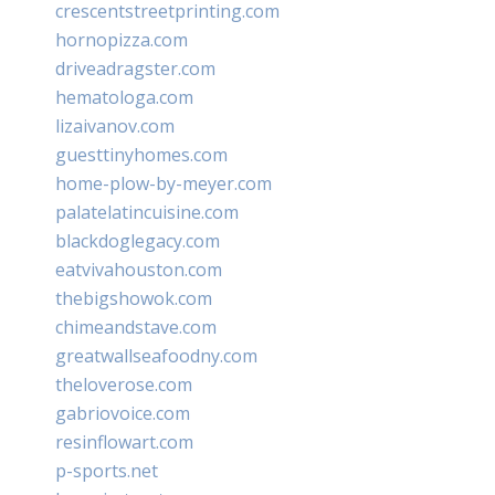
crescentstreetprinting.com
hornopizza.com
driveadragster.com
hematologa.com
lizaivanov.com
guesttinyhomes.com
home-plow-by-meyer.com
palatelatincuisine.com
blackdoglegacy.com
eatvivahouston.com
thebigshowok.com
chimeandstave.com
greatwallseafoodny.com
theloverose.com
gabriovoice.com
resinflowart.com
p-sports.net