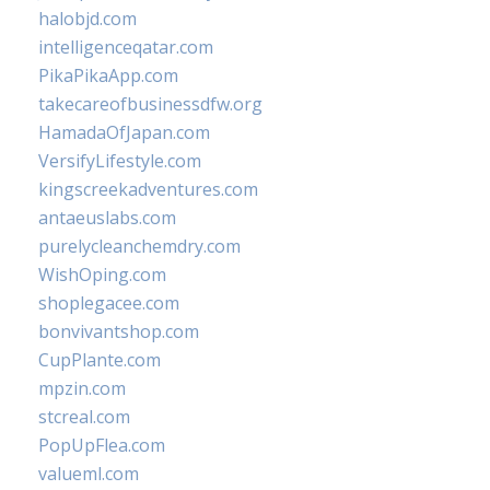
halobjd.com
intelligenceqatar.com
PikaPikaApp.com
takecareofbusinessdfw.org
HamadaOfJapan.com
VersifyLifestyle.com
kingscreekadventures.com
antaeuslabs.com
purelycleanchemdry.com
WishOping.com
shoplegacee.com
bonvivantshop.com
CupPlante.com
mpzin.com
stcreal.com
PopUpFlea.com
valueml.com