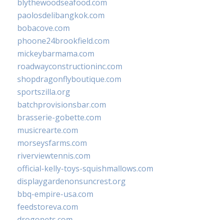
blythewoodseafood.com
paolosdelibangkok.com
bobacove.com
phoone24brookfield.com
mickeybarmama.com
roadwayconstructioninc.com
shopdragonflyboutique.com
sportszilla.org
batchprovisionsbar.com
brasserie-gobette.com
musicrearte.com
morseysfarms.com
riverviewtennis.com
official-kelly-toys-squishmallows.com
displaygardenonsuncrest.org
bbq-empire-usa.com
feedstoreva.com
drogopets.com