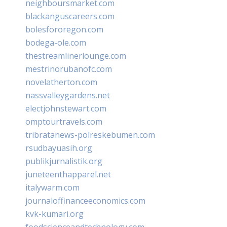
neighboursmarket.com
blackanguscareers.com
bolesfororegon.com
bodega-ole.com
thestreamlinerlounge.com
mestrinorubanofc.com
novelatherton.com
nassvalleygardens.net
electjohnstewart.com
omptourtravels.com
tribratanews-polreskebumen.com
rsudbayuasih.org
publikjurnalistik.org
juneteenthapparel.net
italywarm.com
journaloffinanceeconomics.com
kvk-kumari.org
foodscienceandtechnology.com