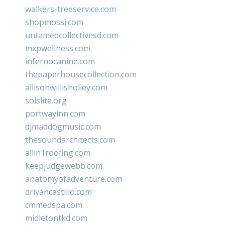
walkers-treeservice.com
shopmossi.com
untamedcollectivesd.com
mxpwellness.com
infernocanine.com
thepaperhousecollection.com
allisonwillisholley.com
solslite.org
portwayinn.com
djmaddogmusic.com
thesoundarchitects.com
allin1roofing.com
keepjudgewebb.com
anatomyofadventure.com
drivancastillo.com
cmmedspa.com
midletontkd.com