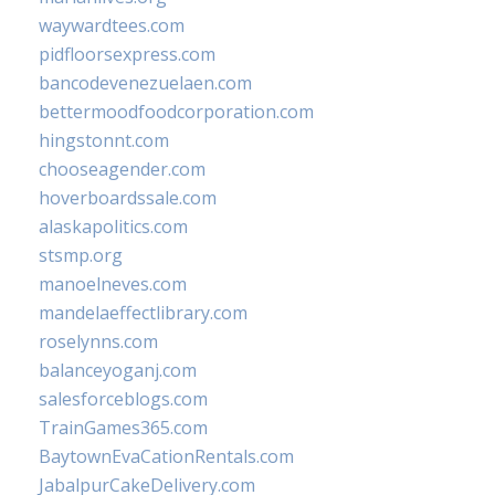
waywardtees.com
pidfloorsexpress.com
bancodevenezuelaen.com
bettermoodfoodcorporation.com
hingstonnt.com
chooseagender.com
hoverboardssale.com
alaskapolitics.com
stsmp.org
manoelneves.com
mandelaeffectlibrary.com
roselynns.com
balanceyoganj.com
salesforceblogs.com
TrainGames365.com
BaytownEvaCationRentals.com
JabalpurCakeDelivery.com