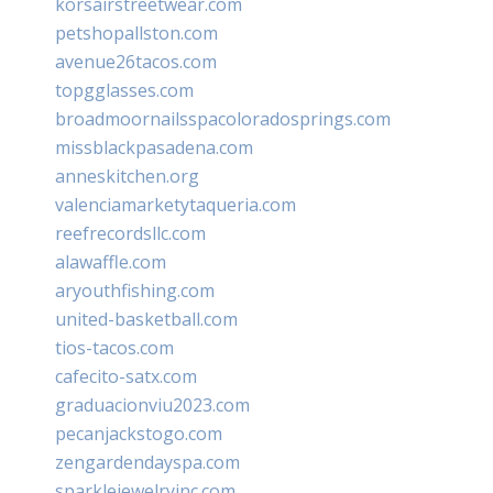
korsairstreetwear.com
petshopallston.com
avenue26tacos.com
topgglasses.com
broadmoornailsspacoloradosprings.com
missblackpasadena.com
anneskitchen.org
valenciamarketytaqueria.com
reefrecordsllc.com
alawaffle.com
aryouthfishing.com
united-basketball.com
tios-tacos.com
cafecito-satx.com
graduacionviu2023.com
pecanjackstogo.com
zengardendayspa.com
sparklejewelryinc.com