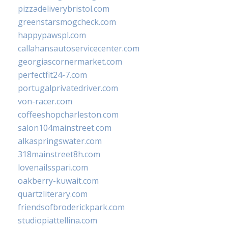
pizzadeliverybristol.com
greenstarsmogcheck.com
happypawspl.com
callahansautoservicecenter.com
georgiascornermarket.com
perfectfit24-7.com
portugalprivatedriver.com
von-racer.com
coffeeshopcharleston.com
salon104mainstreet.com
alkaspringswater.com
318mainstreet8h.com
lovenailsspari.com
oakberry-kuwait.com
quartzliterary.com
friendsofbroderickpark.com
studiopiattellina.com