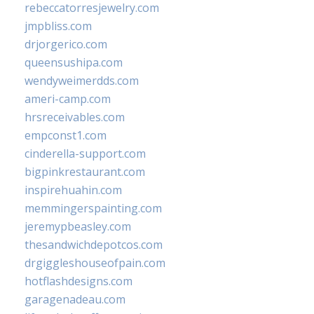
rebeccatorresjewelry.com
jmpbliss.com
drjorgerico.com
queensushipa.com
wendyweimerdds.com
ameri-camp.com
hrsreceivables.com
empconst1.com
cinderella-support.com
bigpinkrestaurant.com
inspirehuahin.com
memmingerspainting.com
jeremypbeasley.com
thesandwichdepotcos.com
drgiggleshouseofpain.com
hotflashdesigns.com
garagenadeau.com