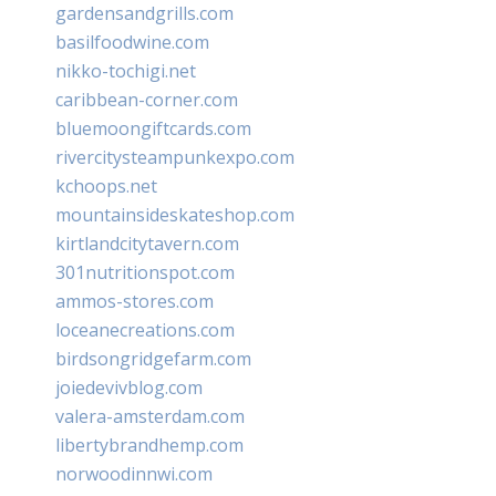
gardensandgrills.com
basilfoodwine.com
nikko-tochigi.net
caribbean-corner.com
bluemoongiftcards.com
rivercitysteampunkexpo.com
kchoops.net
mountainsideskateshop.com
kirtlandcitytavern.com
301nutritionspot.com
ammos-stores.com
loceanecreations.com
birdsongridgefarm.com
joiedevivblog.com
valera-amsterdam.com
libertybrandhemp.com
norwoodinnwi.com