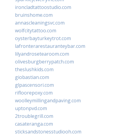
ironcladtattoostudio.com
bruinshome.com
annascleaningsvc.com
wolfcitytattoo.com
oysterbayturkeytrot.com
lafronterarestauranteybar.com
lilyandrosetearoom.com
olivesburgberrypatch.com
theslushkids.com
giobastian.com
glpascensori.com
rifloorepoxy.com
woolleymillingandpaving.com
uptonpvd.com
2troublegrill.com
casateranga.com
sticksandstonesstudiooh.com