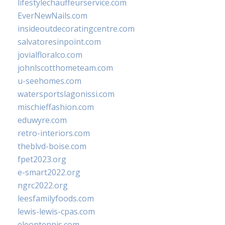
lifestylechauffeurservice.com
EverNewNails.com
insideoutdecoratingcentre.com
salvatoresinpoint.com
jovialfloralco.com
johnlscotthometeam.com
u-seehomes.com
watersportslagonissi.com
mischieffashion.com
eduwyre.com
retro-interiors.com
theblvd-boise.com
fpet2023.org
e-smart2022.org
ngrc2022.org
leesfamilyfoods.com
lewis-lewis-cpas.com
eleontennis.com