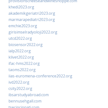
provisionscheeseandwineshoppe.com
khedi2023.org
akademikgeriatri2023.org
marmarapediatri2023.org
emchie2023.org
girisimselradyoloji2022.org
utcd2022.org
biosensor2022.org
ialp2022.org
klivet2022.org
ifac-hms2022.org
taoms2022.org
iias-euromena-conference2022.org
ivd2022.org
csity2022.org
ibsarstudyabroad.com
bennusehgall.com
tsecincinnati.com