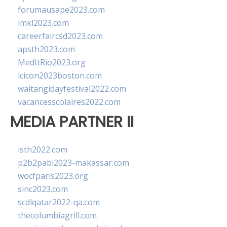
forumausape2023.com
imkl2023.com
careerfaircsd2023.com
apsth2023.com
MedItRio2023.org
lcicon2023boston.com
waitangidayfestival2022.com
vacancesscolaires2022.com
MEDIA PARTNER II
isth2022.com
p2b2pabi2023-makassar.com
wocfparis2023.org
sinc2023.com
scdlqatar2022-qa.com
thecolumbiagrill.com