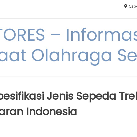
Cape
RES – Informas
aat Olahraga S
sifikasi Jenis Sepeda Tre
saran Indonesia