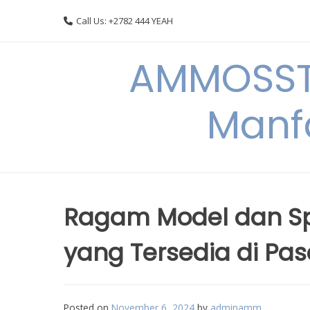
Skip
Call Us: +2782 444 YEAH
to
content
AMMOSSTO
Manf
Ragam Model dan Spe
yang Tersedia di Pa
Posted on
November 6, 2024
by
adminamm