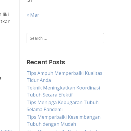
31
liki
« Mar
atkan
Search
for:
Recent Posts
Tips Ampuh Memperbaiki Kualitas
a
Tidur Anda
Teknik Meningkatkan Koordinasi
Tubuh Secara Efektif
Tips Menjaga Kebugaran Tubuh
Selama Pandemi
Tips Memperbaiki Keseimbangan
Tubuh dengan Mudah
k yang