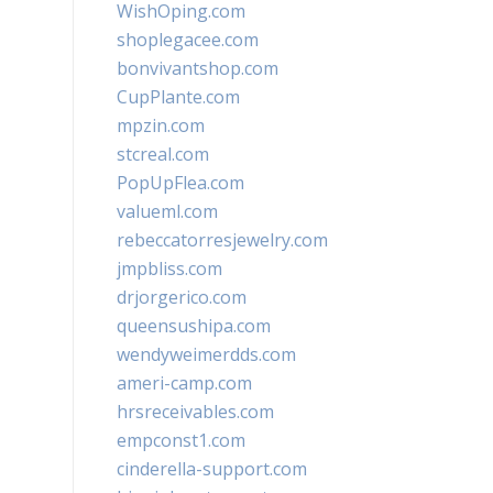
WishOping.com
shoplegacee.com
bonvivantshop.com
CupPlante.com
mpzin.com
stcreal.com
PopUpFlea.com
valueml.com
rebeccatorresjewelry.com
jmpbliss.com
drjorgerico.com
queensushipa.com
wendyweimerdds.com
ameri-camp.com
hrsreceivables.com
empconst1.com
cinderella-support.com