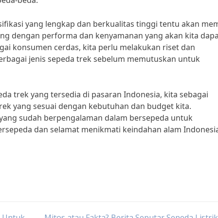
beda-beda.
fikasi yang lengkap dan berkualitas tinggi tentu akan memi
nding dengan performa dan kenyamanan yang akan kita dap
ai konsumen cerdas, kita perlu melakukan riset dan
berbagai jenis sepeda trek sebelum memutuskan untuk
da trek yang tersedia di pasaran Indonesia, kita sebagai
rek yang sesuai dengan kebutuhan dan budget kita.
n yang sudah berpengalaman dalam bersepeda untuk
ersepeda dan selamat menikmati keindahan alam Indonesi
p Untuk
Mitos atau Fakta? Berita Seputar Sepeda Listri