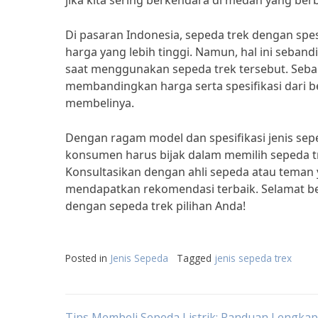
jika kita sering berkendara di medan yang ber
Di pasaran Indonesia, sepeda trek dengan spesi
harga yang lebih tinggi. Namun, hal ini seba
saat menggunakan sepeda trek tersebut. Sebag
membandingkan harga serta spesifikasi dari 
membelinya.
Dengan ragam model dan spesifikasi jenis sepe
konsumen harus bijak dalam memilih sepeda t
Konsultasikan dengan ahli sepeda atau tema
mendapatkan rekomendasi terbaik. Selamat b
dengan sepeda trek pilihan Anda!
Posted in
Jenis Sepeda
Tagged
jenis sepeda trex
Tips Membeli Sepeda Listrik: Panduan Lengka