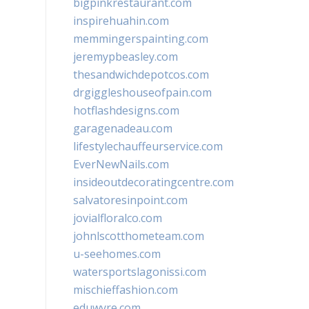
bigpinkrestaurant.com
inspirehuahin.com
memmingerspainting.com
jeremypbeasley.com
thesandwichdepotcos.com
drgiggleshouseofpain.com
hotflashdesigns.com
garagenadeau.com
lifestylechauffeurservice.com
EverNewNails.com
insideoutdecoratingcentre.com
salvatoresinpoint.com
jovialfloralco.com
johnlscotthometeam.com
u-seehomes.com
watersportslagonissi.com
mischieffashion.com
eduwyre.com