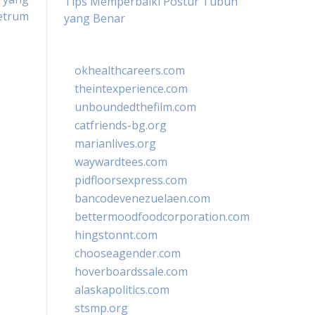
Tips Memperbaiki Postur Tubuh
etrum
yang Benar
okhealthcareers.com
theintexperience.com
unboundedthefilm.com
catfriends-bg.org
marianlives.org
waywardtees.com
pidfloorsexpress.com
bancodevenezuelaen.com
bettermoodfoodcorporation.com
hingstonnt.com
chooseagender.com
hoverboardssale.com
alaskapolitics.com
stsmp.org