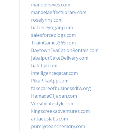
manoelneves.com
mandelaeffectlibrary.com
roselynns.com
balanceyoganj.com
salesforceblogs.com
TrainGames365.com
BaytownEvaCationRentals.com
JabalpurCakeDelivery.com
halobjd.com
intelligenceqatar.com
PikaPikaApp.com
takecareofbusinessdfw.org
HamadaOfJapan.com
VersifyLifestyle.com
kingscreekadventures.com
antaeuslabs.com
purelycleanchemdry.com