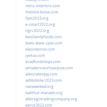
retro-interiors.com
theblvd-boise.com
fpet2023.org
e-smart2022.org
ngrc2022.org
leesfamilyfoods.com
lewis-lewis-cpas.com
eleontennis.com
cyetus.com
bradfordshops.com
almadenranchsanjose.com
advocatevijay.com
adlibilimler2023.com
naswwebed.org
balithut-manado.org
alteregotradingcompany.org
aprce2022.com