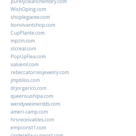
purelycleanchemdry.com
WishOping.com
shoplegacee.com
bonvivantshop.com
CupPlante.com
mpzin.com
stcreal.com
PopUpFlea.com
valueml.com
rebeccatorresjewelry.com
jmpbliss.com
drjorgerico.com
queensushipa.com
wendyweimerdds.com
ameri-camp.com
hrsreceivables.com
empconst1.com
cinderella-support.com