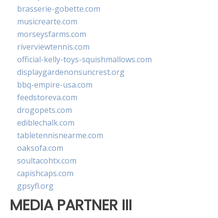
brasserie-gobette.com
musicrearte.com
morseysfarms.com
riverviewtennis.com
official-kelly-toys-squishmallows.com
displaygardenonsuncrest.org
bbq-empire-usa.com
feedstoreva.com
drogopets.com
ediblechalk.com
tabletennisnearme.com
oaksofa.com
soultacohtx.com
capishcaps.com
gpsyfl.org
MEDIA PARTNER III