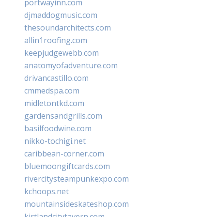
portwayinn.com
djmaddogmusic.com
thesoundarchitects.com
allin1roofing.com
keepjudgewebb.com
anatomyofadventure.com
drivancastillo.com
cmmedspa.com
midletontkd.com
gardensandgrills.com
basilfoodwine.com
nikko-tochigi.net
caribbean-corner.com
bluemoongiftcards.com
rivercitysteampunkexpo.com
kchoops.net
mountainsideskateshop.com
kirtlandcitytavern.com