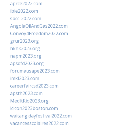
aprce2022.com
ibie2022.com
sbcc-2022.com
AngolaOilAndGas2022.com
Convoy4Freedom2022.com
grur2023.org
hkhk2023.org
napm2023.org
apsdfd2023.org
forumausape2023.com
imkl2023.com
careerfaircsd2023.com
apsth2023.com
MedItRio2023.org
lcicon2023boston.com
waitangidayfestival2022.com
vacancesscolaires2022.com