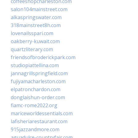
coffeeshopcharleston.com
salon104mainstreet.com
alkaspringswater.com
318mainstreet8h.com
lovenailsspari.com
oakberry-kuwait.com
quartzliterary.com
friendsofbroderickpark.com
studiopiattellina.com
jannagrillspringfield.com
fujiyamacharleston.com
elpatronchardon.com
donglaishun-order.com
fiamc-rome2022.org
mariceworldessentials.com
lafisheriarestaurant.com
915jazzandmore.com
aguadulce-countryfair.com