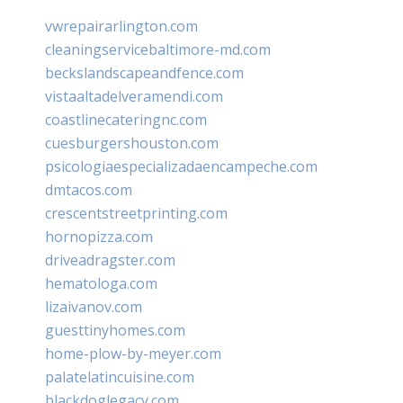
vwrepairarlington.com
cleaningservicebaltimore-md.com
beckslandscapeandfence.com
vistaaltadelveramendi.com
coastlinecateringnc.com
cuesburgershouston.com
psicologiaespecializadaencampeche.com
dmtacos.com
crescentstreetprinting.com
hornopizza.com
driveadragster.com
hematologa.com
lizaivanov.com
guesttinyhomes.com
home-plow-by-meyer.com
palatelatincuisine.com
blackdoglegacy.com