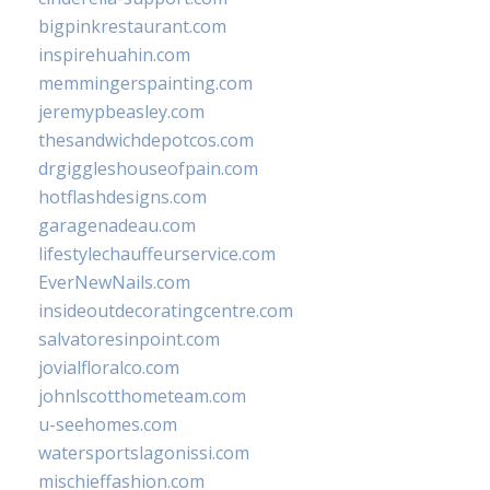
bigpinkrestaurant.com
inspirehuahin.com
memmingerspainting.com
jeremypbeasley.com
thesandwichdepotcos.com
drgiggleshouseofpain.com
hotflashdesigns.com
garagenadeau.com
lifestylechauffeurservice.com
EverNewNails.com
insideoutdecoratingcentre.com
salvatoresinpoint.com
jovialfloralco.com
johnlscotthometeam.com
u-seehomes.com
watersportslagonissi.com
mischieffashion.com