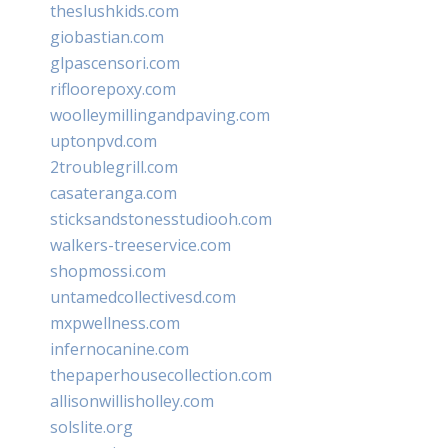
theslushkids.com
giobastian.com
glpascensori.com
rifloorepoxy.com
woolleymillingandpaving.com
uptonpvd.com
2troublegrill.com
casateranga.com
sticksandstonesstudiooh.com
walkers-treeservice.com
shopmossi.com
untamedcollectivesd.com
mxpwellness.com
infernocanine.com
thepaperhousecollection.com
allisonwillisholley.com
solslite.org