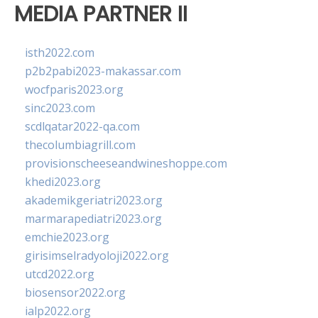
MEDIA PARTNER II
isth2022.com
p2b2pabi2023-makassar.com
wocfparis2023.org
sinc2023.com
scdlqatar2022-qa.com
thecolumbiagrill.com
provisionscheeseandwineshoppe.com
khedi2023.org
akademikgeriatri2023.org
marmarapediatri2023.org
emchie2023.org
girisimselradyoloji2022.org
utcd2022.org
biosensor2022.org
ialp2022.org