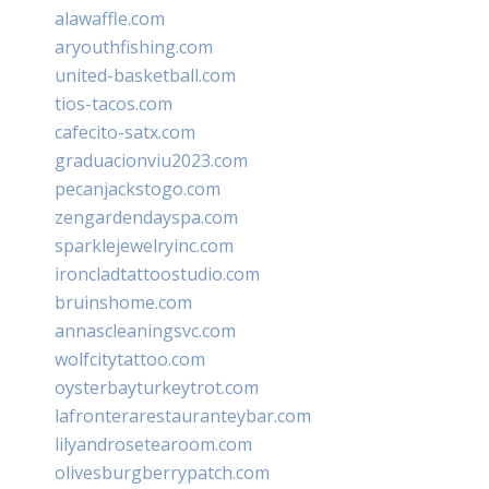
alawaffle.com
aryouthfishing.com
united-basketball.com
tios-tacos.com
cafecito-satx.com
graduacionviu2023.com
pecanjackstogo.com
zengardendayspa.com
sparklejewelryinc.com
ironcladtattoostudio.com
bruinshome.com
annascleaningsvc.com
wolfcitytattoo.com
oysterbayturkeytrot.com
lafronterarestauranteybar.com
lilyandrosetearoom.com
olivesburgberrypatch.com