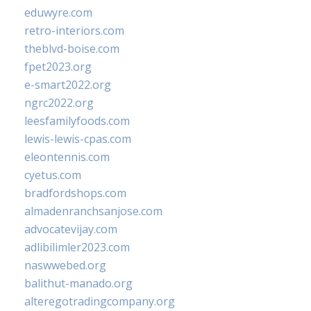
eduwyre.com
retro-interiors.com
theblvd-boise.com
fpet2023.org
e-smart2022.org
ngrc2022.org
leesfamilyfoods.com
lewis-lewis-cpas.com
eleontennis.com
cyetus.com
bradfordshops.com
almadenranchsanjose.com
advocatevijay.com
adlibilimler2023.com
naswwebed.org
balithut-manado.org
alteregotradingcompany.org