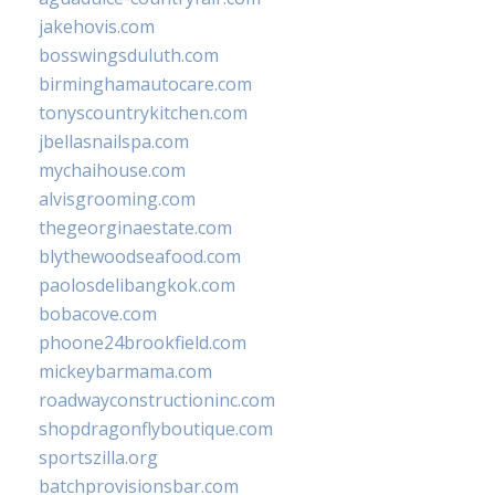
jakehovis.com
bosswingsduluth.com
birminghamautocare.com
tonyscountrykitchen.com
jbellasnailspa.com
mychaihouse.com
alvisgrooming.com
thegeorginaestate.com
blythewoodseafood.com
paolosdelibangkok.com
bobacove.com
phoone24brookfield.com
mickeybarmama.com
roadwayconstructioninc.com
shopdragonflyboutique.com
sportszilla.org
batchprovisionsbar.com