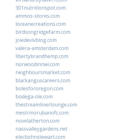
301nutritionspot.com
ammos-stores.com
loceanecreations.com
birdsongridgefarm.com
joiedevivblog.com
valera-amsterdam.com
libertybrandhemp.com
norwoodinnwi.com
neighboursmarket.com
blackanguscareers.com
bolesfororegon.com
bodega-ole.com
thestreamlinerlounge.com
mestrinorubanofc.com
novelatherton.com
nassvalleygardens.net
electjohnstewart.com