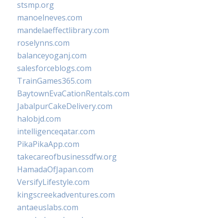
stsmp.org
manoelneves.com
mandelaeffectlibrary.com
roselynns.com
balanceyoganj.com
salesforceblogs.com
TrainGames365.com
BaytownEvaCationRentals.com
JabalpurCakeDelivery.com
halobjd.com
intelligenceqatar.com
PikaPikaApp.com
takecareofbusinessdfw.org
HamadaOfJapan.com
VersifyLifestyle.com
kingscreekadventures.com
antaeuslabs.com