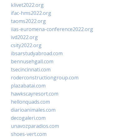
klivet2022.org
ifac-hms2022.org
taoms2022.org
iias-euromena-conference2022.org
ivd2022.org
csity2022.org
ibsarstudyabroad.com
bennusehgall.com
tsecincinnati.com
roderconstructiongroup.com
plazabatai.com
hawkscayresort.com
hellonquads.com
diarioanimales.com
decogaleri.com
unavozparadios.com
shoes-vert.com