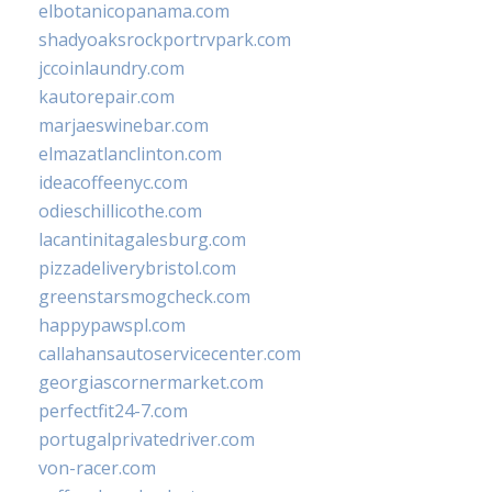
elbotanicopanama.com
shadyoaksrockportrvpark.com
jccoinlaundry.com
kautorepair.com
marjaeswinebar.com
elmazatlanclinton.com
ideacoffeenyc.com
odieschillicothe.com
lacantinitagalesburg.com
pizzadeliverybristol.com
greenstarsmogcheck.com
happypawspl.com
callahansautoservicecenter.com
georgiascornermarket.com
perfectfit24-7.com
portugalprivatedriver.com
von-racer.com