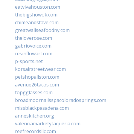
eatvivahouston.com
thebigshowok.com
chimeandstave.com
greatwallseafoodny.com
theloverose.com
gabriovoice.com
resinflowart.com
p-sports.net
korsairstreetwear.com
petshopallston.com
avenue26tacos.com
topgglasses.com
broadmoornailsspacoloradosprings.com
missblackpasadena.com
anneskitchen.org
valenciamarketytaqueria.com
reefrecordsllc.com