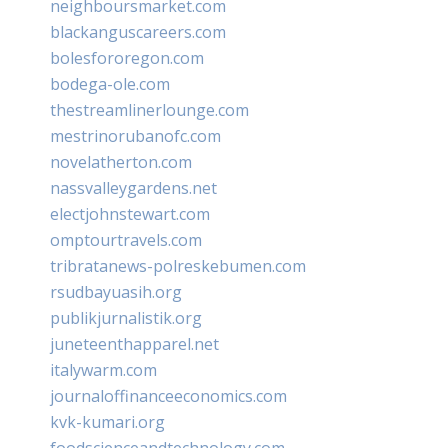
neighboursmarket.com
blackanguscareers.com
bolesfororegon.com
bodega-ole.com
thestreamlinerlounge.com
mestrinorubanofc.com
novelatherton.com
nassvalleygardens.net
electjohnstewart.com
omptourtravels.com
tribratanews-polreskebumen.com
rsudbayuasih.org
publikjurnalistik.org
juneteenthapparel.net
italywarm.com
journaloffinanceeconomics.com
kvk-kumari.org
foodscienceandtechnology.com