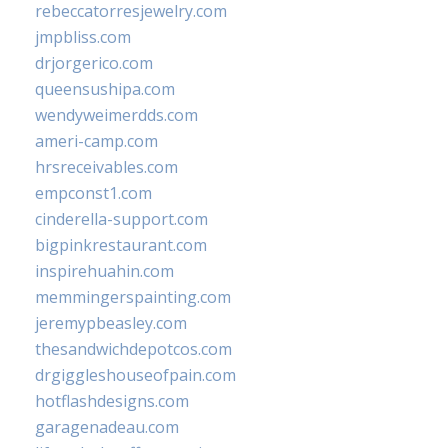
rebeccatorresjewelry.com
jmpbliss.com
drjorgerico.com
queensushipa.com
wendyweimerdds.com
ameri-camp.com
hrsreceivables.com
empconst1.com
cinderella-support.com
bigpinkrestaurant.com
inspirehuahin.com
memmingerspainting.com
jeremypbeasley.com
thesandwichdepotcos.com
drgiggleshouseofpain.com
hotflashdesigns.com
garagenadeau.com