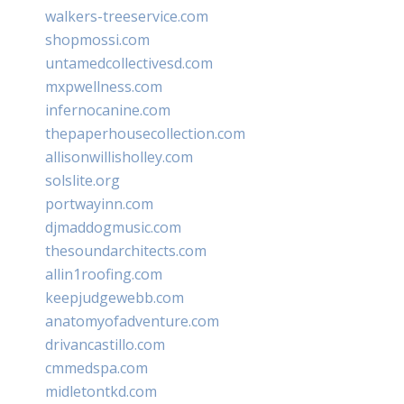
walkers-treeservice.com
shopmossi.com
untamedcollectivesd.com
mxpwellness.com
infernocanine.com
thepaperhousecollection.com
allisonwillisholley.com
solslite.org
portwayinn.com
djmaddogmusic.com
thesoundarchitects.com
allin1roofing.com
keepjudgewebb.com
anatomyofadventure.com
drivancastillo.com
cmmedspa.com
midletontkd.com