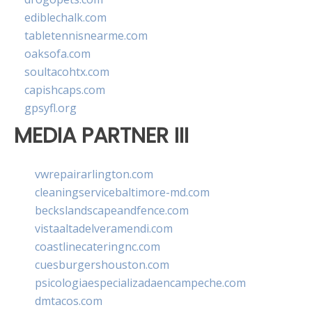
ediblechalk.com
tabletennisnearme.com
oaksofa.com
soultacohtx.com
capishcaps.com
gpsyfl.org
MEDIA PARTNER III
vwrepairarlington.com
cleaningservicebaltimore-md.com
beckslandscapeandfence.com
vistaaltadelveramendi.com
coastlinecateringnc.com
cuesburgershouston.com
psicologiaespecializadaencampeche.com
dmtacos.com