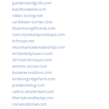
gardensandgrills.com
basilfoodwine.com
nikko-tochigi.net
caribbean-corner.com
bluemoongiftcards.com
rivercitysteampunkexpo.com
kchoops.net
mountainsideskateshop.com
kirtlandcitytavern.com
301nutritionspot.com
ammos-stores.com
loceanecreations.com
birdsongridgefarm.com
joiedevivblog.com
valera-amsterdam.com
libertybrandhemp.com
norwoodinnwi.com