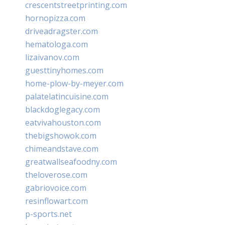
crescentstreetprinting.com
hornopizza.com
driveadragster.com
hematologa.com
lizaivanov.com
guesttinyhomes.com
home-plow-by-meyer.com
palatelatincuisine.com
blackdoglegacy.com
eatvivahouston.com
thebigshowok.com
chimeandstave.com
greatwallseafoodny.com
theloverose.com
gabriovoice.com
resinflowart.com
p-sports.net