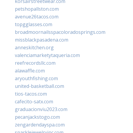
korsairstreetwear.com
petshopallston.com
avenue26tacos.com
topgglasses.com
broadmoornailsspacoloradosprings.com
missblackpasadena.com
anneskitchen.org
valenciamarketytaqueria.com
reefrecordsllc.com
alawaffle.com
aryouthfishing.com
united-basketball.com
tios-tacos.com
cafecito-satx.com
graduacionviu2023.com
pecanjackstogo.com
zengardendayspa.com
sparklejewelryinc.com