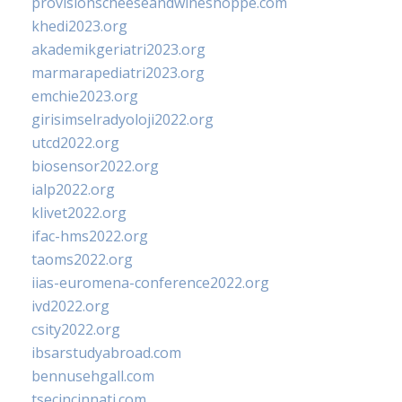
provisionscheeseandwineshoppe.com
khedi2023.org
akademikgeriatri2023.org
marmarapediatri2023.org
emchie2023.org
girisimselradyoloji2022.org
utcd2022.org
biosensor2022.org
ialp2022.org
klivet2022.org
ifac-hms2022.org
taoms2022.org
iias-euromena-conference2022.org
ivd2022.org
csity2022.org
ibsarstudyabroad.com
bennusehgall.com
tsecincinnati.com