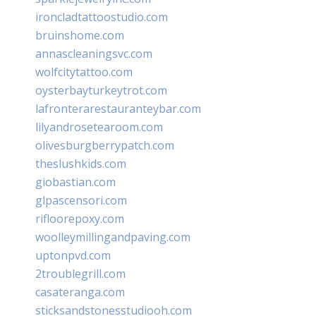
ironcladtattoostudio.com
bruinshome.com
annascleaningsvc.com
wolfcitytattoo.com
oysterbayturkeytrot.com
lafronterarestauranteybar.com
lilyandrosetearoom.com
olivesburgberrypatch.com
theslushkids.com
giobastian.com
glpascensori.com
rifloorepoxy.com
woolleymillingandpaving.com
uptonpvd.com
2troublegrill.com
casateranga.com
sticksandstonesstudiooh.com