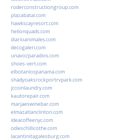
roderconstructiongroup.com
plazabatai.com
hawkscayresort.com
hellonquads.com
diarioanimales.com
decogaleri.com
unavozparadios.com
shoes-vert.com
elbotanicopanama.com
shadyoaksrockportrvpark.com
jccoinlaundry.com
kautorepair.com
marjaeswinebar.com
elmazatlanclinton.com
ideacoffeenyc.com
odieschillicothe.com
lacantinitagalesburg.com