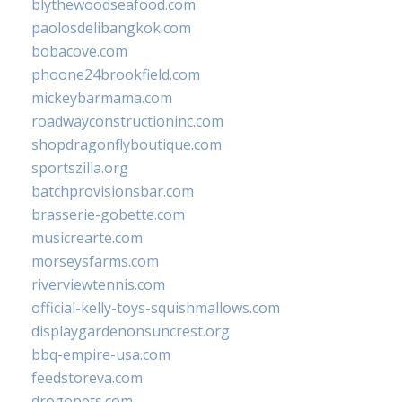
blythewoodseafood.com
paolosdelibangkok.com
bobacove.com
phoone24brookfield.com
mickeybarmama.com
roadwayconstructioninc.com
shopdragonflyboutique.com
sportszilla.org
batchprovisionsbar.com
brasserie-gobette.com
musicrearte.com
morseysfarms.com
riverviewtennis.com
official-kelly-toys-squishmallows.com
displaygardenonsuncrest.org
bbq-empire-usa.com
feedstoreva.com
drogopets.com