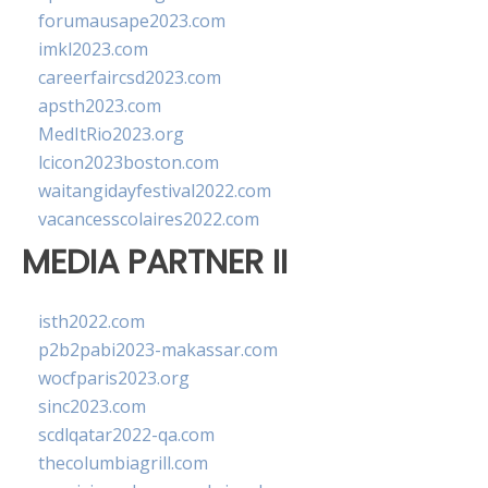
forumausape2023.com
imkl2023.com
careerfaircsd2023.com
apsth2023.com
MedItRio2023.org
lcicon2023boston.com
waitangidayfestival2022.com
vacancesscolaires2022.com
MEDIA PARTNER II
isth2022.com
p2b2pabi2023-makassar.com
wocfparis2023.org
sinc2023.com
scdlqatar2022-qa.com
thecolumbiagrill.com