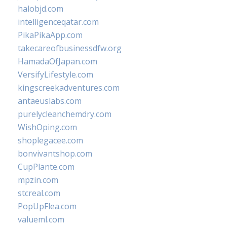
halobjd.com
intelligenceqatar.com
PikaPikaApp.com
takecareofbusinessdfw.org
HamadaOfJapan.com
VersifyLifestyle.com
kingscreekadventures.com
antaeuslabs.com
purelycleanchemdry.com
WishOping.com
shoplegacee.com
bonvivantshop.com
CupPlante.com
mpzin.com
stcreal.com
PopUpFlea.com
valueml.com