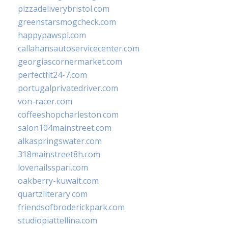
pizzadeliverybristol.com
greenstarsmogcheck.com
happypawspl.com
callahansautoservicecenter.com
georgiascornermarket.com
perfectfit24-7.com
portugalprivatedriver.com
von-racer.com
coffeeshopcharleston.com
salon104mainstreet.com
alkaspringswater.com
318mainstreet8h.com
lovenailsspari.com
oakberry-kuwait.com
quartzliterary.com
friendsofbroderickpark.com
studiopiattellina.com