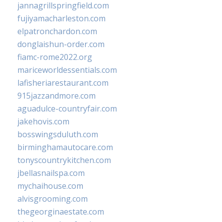
jannagrillspringfield.com
fujiyamacharleston.com
elpatronchardon.com
donglaishun-order.com
fiamc-rome2022.org
mariceworldessentials.com
lafisheriarestaurant.com
915jazzandmore.com
aguadulce-countryfair.com
jakehovis.com
bosswingsduluth.com
birminghamautocare.com
tonyscountrykitchen.com
jbellasnailspa.com
mychaihouse.com
alvisgrooming.com
thegeorginaestate.com