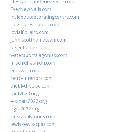
lifestylechauffeurservice.com
EverNewNails.com
insideoutdecoratingcentre.com
salvatoresinpoint.com
jovialfloralco.com
johnlscotthometeam.com
u-seehomes.com
watersportslagonissi.com
mischieffashion.com
eduwyre.com
retro-interiors.com
theblvd-boise.com
fpet2023.org
e-smart2022.org
ngrc2022.org
leesfamilyfoods.com
lewis-lewis-cpas.com
eleontennis.com