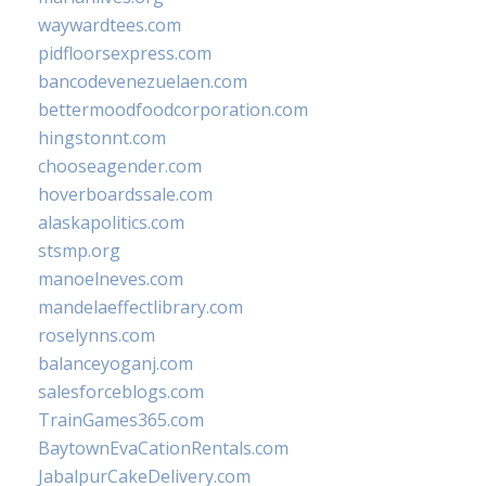
waywardtees.com
pidfloorsexpress.com
bancodevenezuelaen.com
bettermoodfoodcorporation.com
hingstonnt.com
chooseagender.com
hoverboardssale.com
alaskapolitics.com
stsmp.org
manoelneves.com
mandelaeffectlibrary.com
roselynns.com
balanceyoganj.com
salesforceblogs.com
TrainGames365.com
BaytownEvaCationRentals.com
JabalpurCakeDelivery.com