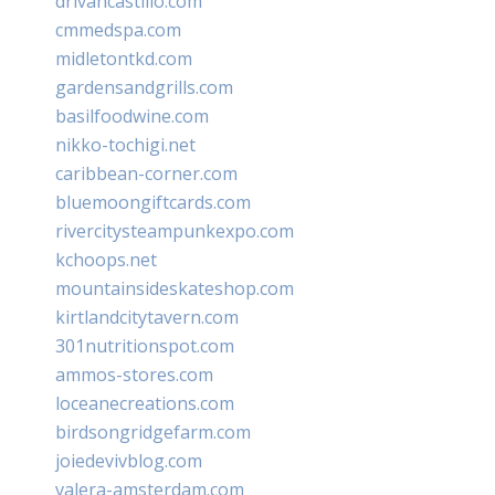
drivancastillo.com
cmmedspa.com
midletontkd.com
gardensandgrills.com
basilfoodwine.com
nikko-tochigi.net
caribbean-corner.com
bluemoongiftcards.com
rivercitysteampunkexpo.com
kchoops.net
mountainsideskateshop.com
kirtlandcitytavern.com
301nutritionspot.com
ammos-stores.com
loceanecreations.com
birdsongridgefarm.com
joiedevivblog.com
valera-amsterdam.com