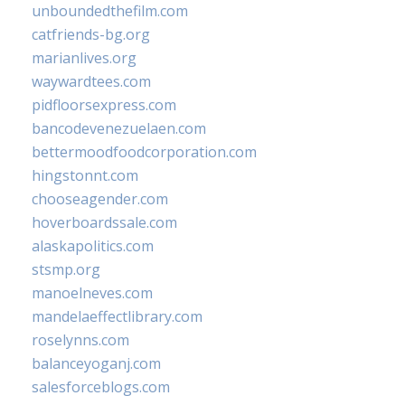
unboundedthefilm.com
catfriends-bg.org
marianlives.org
waywardtees.com
pidfloorsexpress.com
bancodevenezuelaen.com
bettermoodfoodcorporation.com
hingstonnt.com
chooseagender.com
hoverboardssale.com
alaskapolitics.com
stsmp.org
manoelneves.com
mandelaeffectlibrary.com
roselynns.com
balanceyoganj.com
salesforceblogs.com