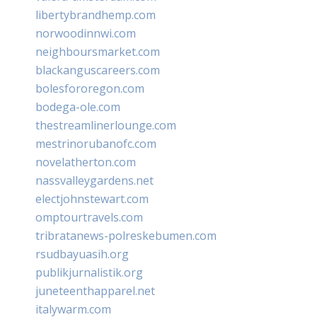
libertybrandhemp.com
norwoodinnwi.com
neighboursmarket.com
blackanguscareers.com
bolesfororegon.com
bodega-ole.com
thestreamlinerlounge.com
mestrinorubanofc.com
novelatherton.com
nassvalleygardens.net
electjohnstewart.com
omptourtravels.com
tribratanews-polreskebumen.com
rsudbayuasih.org
publikjurnalistik.org
juneteenthapparel.net
italywarm.com