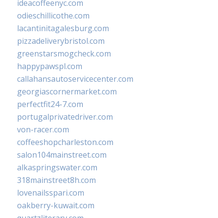
ideacoffeenyc.com
odieschillicothe.com
lacantinitagalesburg.com
pizzadeliverybristol.com
greenstarsmogcheck.com
happypawspl.com
callahansautoservicecenter.com
georgiascornermarket.com
perfectfit24-7.com
portugalprivatedriver.com
von-racer.com
coffeeshopcharleston.com
salon104mainstreet.com
alkaspringswater.com
318mainstreet8h.com
lovenailsspari.com
oakberry-kuwait.com