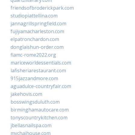
quartzliterary.com
friendsofbroderickpark.com
studiopiattellina.com
jannagrillspringfield.com
fujiyamacharleston.com
elpatronchardon.com
donglaishun-order.com
fiamc-rome2022.org
mariceworldessentials.com
lafisheriarestaurant.com
915jazzandmore.com
aguadulce-countryfair.com
jakehovis.com
bosswingsduluth.com
birminghamautocare.com
tonyscountrykitchen.com
jbellasnailspa.com
mychaihouse.com