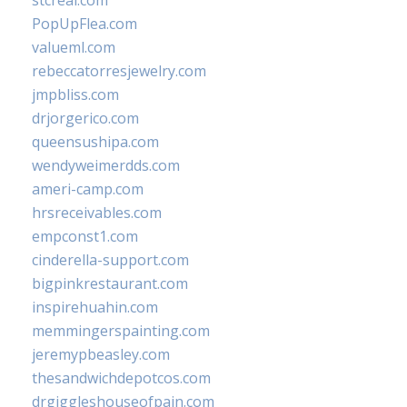
stcreal.com
PopUpFlea.com
valueml.com
rebeccatorresjewelry.com
jmpbliss.com
drjorgerico.com
queensushipa.com
wendyweimerdds.com
ameri-camp.com
hrsreceivables.com
empconst1.com
cinderella-support.com
bigpinkrestaurant.com
inspirehuahin.com
memmingerspainting.com
jeremypbeasley.com
thesandwichdepotcos.com
drgiggleshouseofpain.com