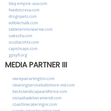
bbq-empire-usa.com
feedstoreva.com
drogopets.com
ediblechalk.com
tabletennisnearme.com
oaksofa.com
soultacohtx.com
capishcaps.com
gpsyfl.org
MEDIA PARTNER III
vwrepairarlington.com
cleaningservicebaltimore-md.com
beckslandscapeandfence.com
vistaaltadelveramendi.com
coastlinecateringnc.com
cuesburgershouston.com