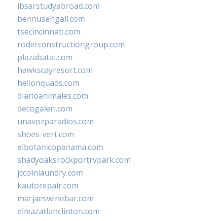
ibsarstudyabroad.com
bennusehgall.com
tsecincinnati.com
roderconstructiongroup.com
plazabatai.com
hawkscayresort.com
hellonquads.com
diarioanimales.com
decogaleri.com
unavozparadios.com
shoes-vert.com
elbotanicopanama.com
shadyoaksrockportrvpark.com
jccoinlaundry.com
kautorepair.com
marjaeswinebar.com
elmazatlanclinton.com