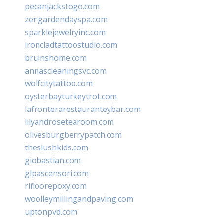
pecanjackstogo.com
zengardendayspa.com
sparklejewelryinc.com
ironcladtattoostudio.com
bruinshome.com
annascleaningsvc.com
wolfcitytattoo.com
oysterbayturkeytrot.com
lafronterarestauranteybar.com
lilyandrosetearoom.com
olivesburgberrypatch.com
theslushkids.com
giobastian.com
glpascensori.com
rifloorepoxy.com
woolleymillingandpaving.com
uptonpvd.com