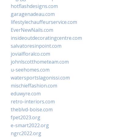
hotflashdesigns.com
garagenadeau.com
lifestylechauffeurservice.com
EverNewNails.com
insideoutdecoratingcentre.com
salvatoresinpoint.com
jovialfloralco.com
johnlscotthometeam.com
u-seehomes.com
watersportslagonissi.com
mischieffashion.com
eduwyre.com
retro-interiors.com
theblvd-boise.com
fpet2023.org
e-smart2022.org
ngrc2022.org