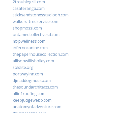
2troublegrill.com
casateranga.com
sticksandstonesstudiooh.com
walkers-treeservice.com
shopmossi.com
untamedcollectivesd.com
mxpwellness.com
infernocanine.com
thepaperhousecollection.com
allisonwillisholley.com
solslite.org
portwayinn.com
djmaddogmusic.com
thesoundarchitects.com
allin1roofing.com
keepjudgewebb.com
anatomyofadventure.com