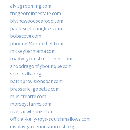
alvisgrooming.com
thegeorginaestate.com
blythewoodseafood.com
paolosdelibangkok.com
bobacove.com
phoone24brookfield.com
mickeybarmama.com
roadwayconstructioninc.com
shopdragonflyboutique.com
sportszilla.org
batchprovisionsbar.com
brasserie-gobette.com
musicrearte.com
morseysfarms.com
riverviewtennis.com
official-kelly-toys-squishmallows.com
displaygardenonsuncrest.org