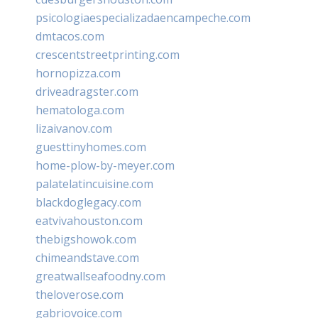
psicologiaespecializadaencampeche.com
dmtacos.com
crescentstreetprinting.com
hornopizza.com
driveadragster.com
hematologa.com
lizaivanov.com
guesttinyhomes.com
home-plow-by-meyer.com
palatelatincuisine.com
blackdoglegacy.com
eatvivahouston.com
thebigshowok.com
chimeandstave.com
greatwallseafoodny.com
theloverose.com
gabriovoice.com