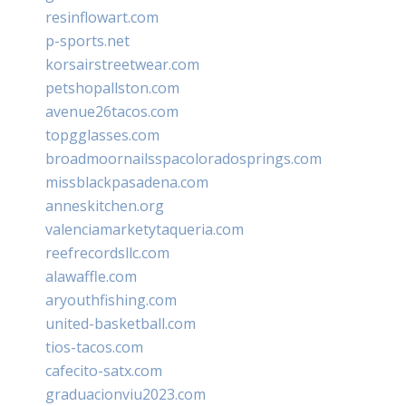
resinflowart.com
p-sports.net
korsairstreetwear.com
petshopallston.com
avenue26tacos.com
topgglasses.com
broadmoornailsspacoloradosprings.com
missblackpasadena.com
anneskitchen.org
valenciamarketytaqueria.com
reefrecordsllc.com
alawaffle.com
aryouthfishing.com
united-basketball.com
tios-tacos.com
cafecito-satx.com
graduacionviu2023.com