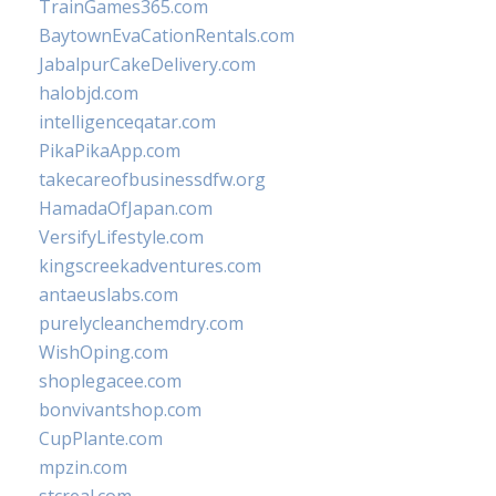
TrainGames365.com
BaytownEvaCationRentals.com
JabalpurCakeDelivery.com
halobjd.com
intelligenceqatar.com
PikaPikaApp.com
takecareofbusinessdfw.org
HamadaOfJapan.com
VersifyLifestyle.com
kingscreekadventures.com
antaeuslabs.com
purelycleanchemdry.com
WishOping.com
shoplegacee.com
bonvivantshop.com
CupPlante.com
mpzin.com