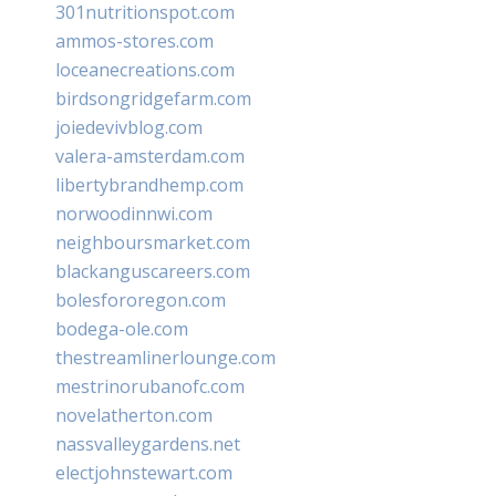
301nutritionspot.com
ammos-stores.com
loceanecreations.com
birdsongridgefarm.com
joiedevivblog.com
valera-amsterdam.com
libertybrandhemp.com
norwoodinnwi.com
neighboursmarket.com
blackanguscareers.com
bolesfororegon.com
bodega-ole.com
thestreamlinerlounge.com
mestrinorubanofc.com
novelatherton.com
nassvalleygardens.net
electjohnstewart.com