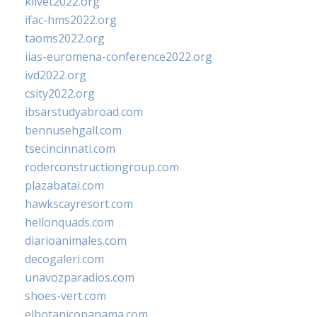
klivet2022.org
ifac-hms2022.org
taoms2022.org
iias-euromena-conference2022.org
ivd2022.org
csity2022.org
ibsarstudyabroad.com
bennusehgall.com
tsecincinnati.com
roderconstructiongroup.com
plazabatai.com
hawkscayresort.com
hellonquads.com
diarioanimales.com
decogaleri.com
unavozparadios.com
shoes-vert.com
elbotanicopanama.com