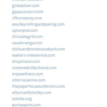
giobastian.com
glpascensori.com
rifloorepoxy.com
woolleymillingandpaving.com
uptonpvd.com
2troublegrill.com
casateranga.com
sticksandstonesstudiooh.com
walkers-treeservice.com
shopmossi.com
untamedcollectivesd.com
mxpwellness.com
infernocanine.com
thepaperhousecollection.com
allisonwillisholley.com
solslite.org
portwayinn.com