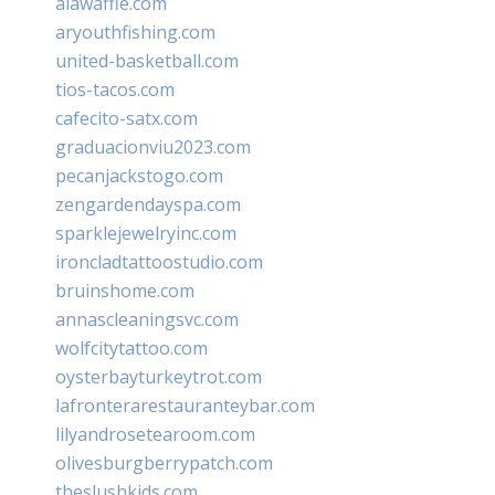
alawaffle.com
aryouthfishing.com
united-basketball.com
tios-tacos.com
cafecito-satx.com
graduacionviu2023.com
pecanjackstogo.com
zengardendayspa.com
sparklejewelryinc.com
ironcladtattoostudio.com
bruinshome.com
annascleaningsvc.com
wolfcitytattoo.com
oysterbayturkeytrot.com
lafronterarestauranteybar.com
lilyandrosetearoom.com
olivesburgberrypatch.com
theslushkids.com