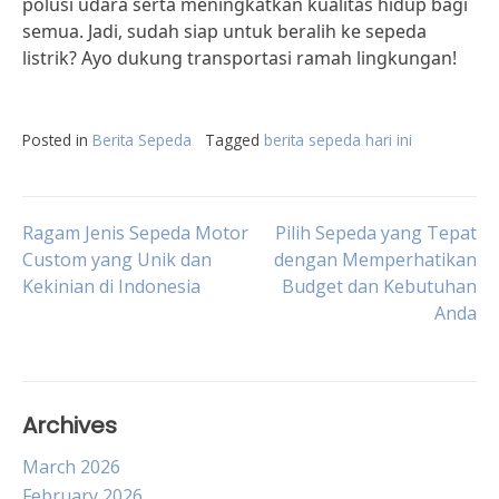
polusi udara serta meningkatkan kualitas hidup bagi
semua. Jadi, sudah siap untuk beralih ke sepeda
listrik? Ayo dukung transportasi ramah lingkungan!
Posted in
Berita Sepeda
Tagged
berita sepeda hari ini
Post
Ragam Jenis Sepeda Motor
Pilih Sepeda yang Tepat
Custom yang Unik dan
dengan Memperhatikan
Kekinian di Indonesia
Budget dan Kebutuhan
navigation
Anda
Archives
March 2026
February 2026