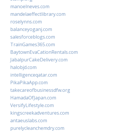
manoelneves.com
mandelaeffectlibrary.com
roselynns.com
balanceyoganj.com
salesforceblogs.com
TrainGames365.com
BaytownEvaCationRentals.com
JabalpurCakeDelivery.com
halobjd.com
intelligenceqatar.com
PikaPikaApp.com
takecareofbusinessdfw.org
HamadaOfJapan.com
VersifyLifestyle.com
kingscreekadventures.com
antaeuslabs.com
purelycleanchemdry.com