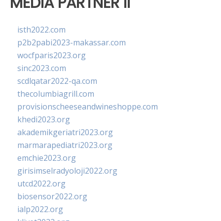
MEDIA PARTNER II
isth2022.com
p2b2pabi2023-makassar.com
wocfparis2023.org
sinc2023.com
scdlqatar2022-qa.com
thecolumbiagrill.com
provisionscheeseandwineshoppe.com
khedi2023.org
akademikgeriatri2023.org
marmarapediatri2023.org
emchie2023.org
girisimselradyoloji2022.org
utcd2022.org
biosensor2022.org
ialp2022.org