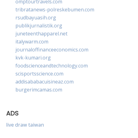
omptourtravels.com
tribratanews-polreskebumen.com
rsudbayuasih.org
publikjurnalistik.org
juneteenthapparel.net
italywarm.com
journaloffinanceeconomics.com
kvk-kumari.org
foodscienceandtechnology.com
scisportsscience.com
addisababacuisineaz.com
burgerimcamas.com
ADS
live draw taiwan