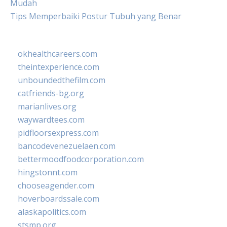
Mudah
Tips Memperbaiki Postur Tubuh yang Benar
okhealthcareers.com
theintexperience.com
unboundedthefilm.com
catfriends-bg.org
marianlives.org
waywardtees.com
pidfloorsexpress.com
bancodevenezuelaen.com
bettermoodfoodcorporation.com
hingstonnt.com
chooseagender.com
hoverboardssale.com
alaskapolitics.com
stsmp.org