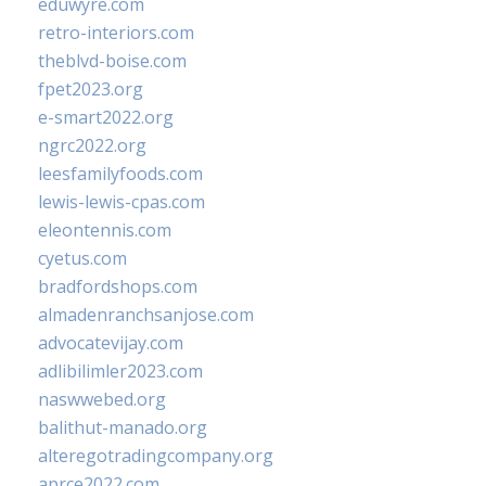
eduwyre.com
retro-interiors.com
theblvd-boise.com
fpet2023.org
e-smart2022.org
ngrc2022.org
leesfamilyfoods.com
lewis-lewis-cpas.com
eleontennis.com
cyetus.com
bradfordshops.com
almadenranchsanjose.com
advocatevijay.com
adlibilimler2023.com
naswwebed.org
balithut-manado.org
alteregotradingcompany.org
aprce2022.com