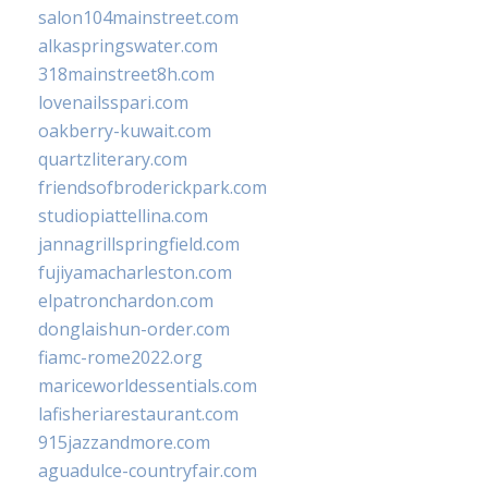
salon104mainstreet.com
alkaspringswater.com
318mainstreet8h.com
lovenailsspari.com
oakberry-kuwait.com
quartzliterary.com
friendsofbroderickpark.com
studiopiattellina.com
jannagrillspringfield.com
fujiyamacharleston.com
elpatronchardon.com
donglaishun-order.com
fiamc-rome2022.org
mariceworldessentials.com
lafisheriarestaurant.com
915jazzandmore.com
aguadulce-countryfair.com