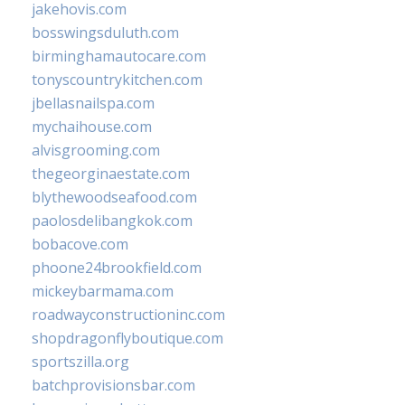
jakehovis.com
bosswingsduluth.com
birminghamautocare.com
tonyscountrykitchen.com
jbellasnailspa.com
mychaihouse.com
alvisgrooming.com
thegeorginaestate.com
blythewoodseafood.com
paolosdelibangkok.com
bobacove.com
phoone24brookfield.com
mickeybarmama.com
roadwayconstructioninc.com
shopdragonflyboutique.com
sportszilla.org
batchprovisionsbar.com