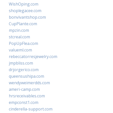
WishOping.com
shoplegacee.com
bonvivantshop.com
CupPlante.com
mpzin.com
stcreal.com
PopUpFlea.com
valueml.com
rebeccatorresjewelry.com
jmpbliss.com
drjorgerico.com
queensushipa.com
wendyweimerdds.com
ameri-camp.com
hrsreceivables.com
empconst1.com
cinderella-support.com