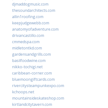
djmaddogmusic.com
thesoundarchitects.com
allin1roofing.com
keepjudgewebb.com
anatomyofadventure.com
drivancastillo.com
cmmedspa.com
midletontkd.com
gardensandgrills.com
basilfoodwine.com
nikko-tochigi.net
caribbean-corner.com
bluemoongiftcards.com
rivercitysteampunkexpo.com
kchoops.net
mountainsideskateshop.com
kirtlandcitytavern.com