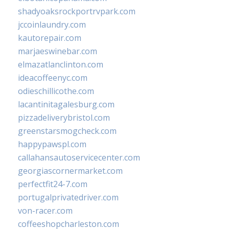
shadyoaksrockportrvpark.com
jccoinlaundry.com
kautorepair.com
marjaeswinebar.com
elmazatlanclinton.com
ideacoffeenyc.com
odieschillicothe.com
lacantinitagalesburg.com
pizzadeliverybristol.com
greenstarsmogcheck.com
happypawspl.com
callahansautoservicecenter.com
georgiascornermarket.com
perfectfit24-7.com
portugalprivatedriver.com
von-racer.com
coffeeshopcharleston.com