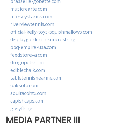
brasserie-gobette.com
musicrearte.com
morseysfarms.com
riverviewtennis.com
official-kelly-toys-squishmallows.com
displaygardenonsuncrest.org
bbq-empire-usa.com
feedstoreva.com
drogopets.com
ediblechalk.com
tabletennisnearme.com
oaksofa.com
soultacohtx.com
capishcaps.com
gpsyfl.org
MEDIA PARTNER III