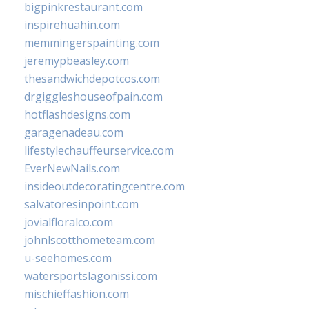
bigpinkrestaurant.com
inspirehuahin.com
memmingerspainting.com
jeremypbeasley.com
thesandwichdepotcos.com
drgiggleshouseofpain.com
hotflashdesigns.com
garagenadeau.com
lifestylechauffeurservice.com
EverNewNails.com
insideoutdecoratingcentre.com
salvatoresinpoint.com
jovialfloralco.com
johnlscotthometeam.com
u-seehomes.com
watersportslagonissi.com
mischieffashion.com