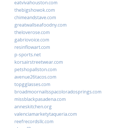
eatvivahouston.com
thebigshowok.com
chimeandstave.com
greatwallseafoodny.com
theloverose.com
gabriovoice.com
resinflowart.com
p-sports.net
korsairstreetwear.com
petshopallston.com
avenue26tacos.com
topgglasses.com
broadmoornailsspacoloradosprings.com
missblackpasadena.com
anneskitchen.org
valenciamarketytaqueria.com
reefrecordsllc.com