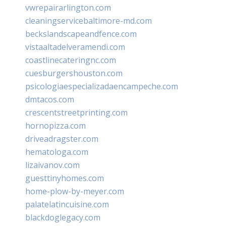
vwrepairarlington.com
cleaningservicebaltimore-md.com
beckslandscapeandfence.com
vistaaltadelveramendi.com
coastlinecateringnc.com
cuesburgershouston.com
psicologiaespecializadaencampeche.com
dmtacos.com
crescentstreetprinting.com
hornopizza.com
driveadragster.com
hematologa.com
lizaivanov.com
guesttinyhomes.com
home-plow-by-meyer.com
palatelatincuisine.com
blackdoglegacy.com