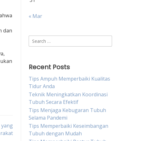
31
bahwa
« Mar
n dan
Search
for:
a,
bukan
Recent Posts
Tips Ampuh Memperbaiki Kualitas
Tidur Anda
Teknik Meningkatkan Koordinasi
Tubuh Secara Efektif
Tips Menjaga Kebugaran Tubuh
Selama Pandemi
 yang
Tips Memperbaiki Keseimbangan
arakat
Tubuh dengan Mudah