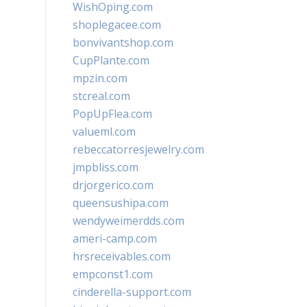
WishOping.com
shoplegacee.com
bonvivantshop.com
CupPlante.com
mpzin.com
stcreal.com
PopUpFlea.com
valueml.com
rebeccatorresjewelry.com
jmpbliss.com
drjorgerico.com
queensushipa.com
wendyweimerdds.com
ameri-camp.com
hrsreceivables.com
empconst1.com
cinderella-support.com