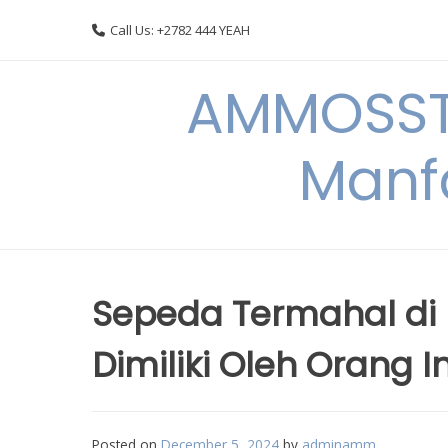
Skip
Call Us: +2782 444 YEAH
to
content
AMMOSSTO
Manf
Sepeda Termahal di
Dimiliki Oleh Orang 
Posted on
December 5, 2024
by
adminamm