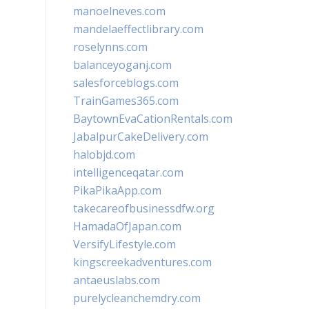
manoelneves.com
mandelaeffectlibrary.com
roselynns.com
balanceyoganj.com
salesforceblogs.com
TrainGames365.com
BaytownEvaCationRentals.com
JabalpurCakeDelivery.com
halobjd.com
intelligenceqatar.com
PikaPikaApp.com
takecareofbusinessdfw.org
HamadaOfJapan.com
VersifyLifestyle.com
kingscreekadventures.com
antaeuslabs.com
purelycleanchemdry.com