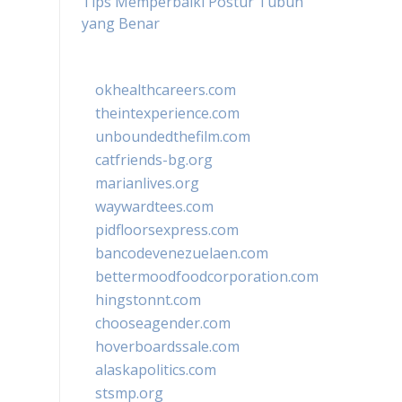
Tips Memperbaiki Postur Tubuh
yang Benar
okhealthcareers.com
theintexperience.com
unboundedthefilm.com
catfriends-bg.org
marianlives.org
waywardtees.com
pidfloorsexpress.com
bancodevenezuelaen.com
bettermoodfoodcorporation.com
hingstonnt.com
chooseagender.com
hoverboardssale.com
alaskapolitics.com
stsmp.org