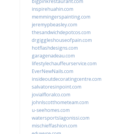
bigpinkrestaurant.com
inspirehuahin.com
memmingerspainting.com
jeremypbeasley.com
thesandwichdepotcos.com
drgiggleshouseofpain.com
hotflashdesigns.com
garagenadeau.com
lifestylechauffeurservice.com
EverNewNails.com
insideoutdecoratingcentre.com
salvatoresinpoint.com
jovialfloralco.com
johnlscotthometeam.com
u-seehomes.com
watersportslagonissi.com
mischieffashion.com
eduwyre.com