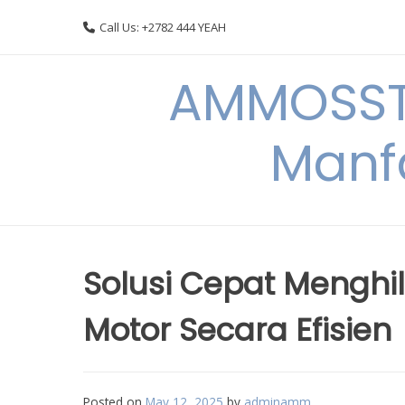
Skip
Call Us: +2782 444 YEAH
to
content
AMMOSSTO
Manf
Solusi Cepat Mengh
Motor Secara Efisien
Posted on
May 12, 2025
by
adminamm