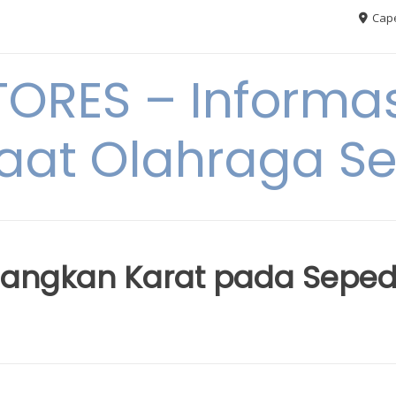
Cape
RES – Informas
aat Olahraga S
ilangkan Karat pada Sepe