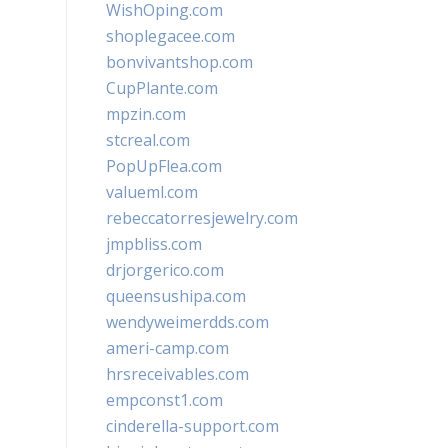
WishOping.com
shoplegacee.com
bonvivantshop.com
CupPlante.com
mpzin.com
stcreal.com
PopUpFlea.com
valueml.com
rebeccatorresjewelry.com
jmpbliss.com
drjorgerico.com
queensushipa.com
wendyweimerdds.com
ameri-camp.com
hrsreceivables.com
empconst1.com
cinderella-support.com