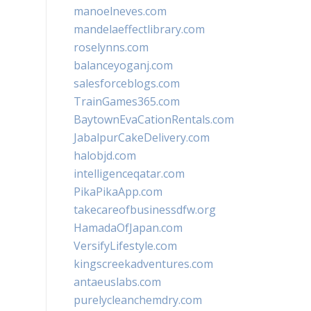
manoelneves.com
mandelaeffectlibrary.com
roselynns.com
balanceyoganj.com
salesforceblogs.com
TrainGames365.com
BaytownEvaCationRentals.com
JabalpurCakeDelivery.com
halobjd.com
intelligenceqatar.com
PikaPikaApp.com
takecareofbusinessdfw.org
HamadaOfJapan.com
VersifyLifestyle.com
kingscreekadventures.com
antaeuslabs.com
purelycleanchemdry.com