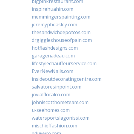
bigpinkrestaurant.com
inspirehuahin.com
memmingerspainting.com
jeremypbeasley.com
thesandwichdepotcos.com
drgiggleshouseofpain.com
hotflashdesigns.com
garagenadeau.com
lifestylechauffeurservice.com
EverNewNails.com
insideoutdecoratingcentre.com
salvatoresinpoint.com
jovialfloralco.com
johnlscotthometeam.com
u-seehomes.com
watersportslagonissi.com
mischieffashion.com
eduwyre.com