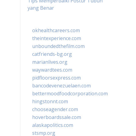
Tips Memperbaiki Postur Tubuh
yang Benar
okhealthcareers.com
theintexperience.com
unboundedthefilm.com
catfriends-bg.org
marianlives.org
waywardtees.com
pidfloorsexpress.com
bancodevenezuelaen.com
bettermoodfoodcorporation.com
hingstonnt.com
chooseagender.com
hoverboardssale.com
alaskapolitics.com
stsmp.org