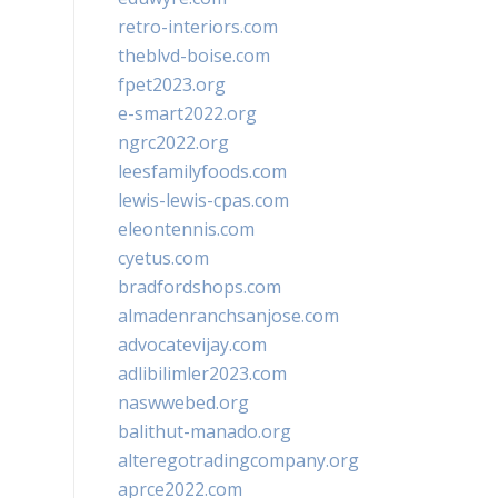
retro-interiors.com
theblvd-boise.com
fpet2023.org
e-smart2022.org
ngrc2022.org
leesfamilyfoods.com
lewis-lewis-cpas.com
eleontennis.com
cyetus.com
bradfordshops.com
almadenranchsanjose.com
advocatevijay.com
adlibilimler2023.com
naswwebed.org
balithut-manado.org
alteregotradingcompany.org
aprce2022.com