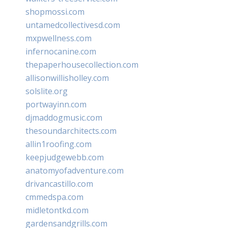
shopmossi.com
untamedcollectivesd.com
mxpwellness.com
infernocanine.com
thepaperhousecollection.com
allisonwillisholley.com
solslite.org
portwayinn.com
djmaddogmusic.com
thesoundarchitects.com
allin1roofing.com
keepjudgewebb.com
anatomyofadventure.com
drivancastillo.com
cmmedspa.com
midletontkd.com
gardensandgrills.com