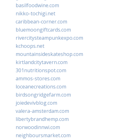
basilfoodwine.com
nikko-tochigi.net
caribbean-corner.com
bluemoongiftcards.com
rivercitysteampunkexpo.com
kchoops.net
mountainsideskateshop.com
kirtlandcitytavern.com
301nutritionspot.com
ammos-stores.com
loceanecreations.com
birdsongridgefarm.com
joiedevivblog.com
valera-amsterdam.com
libertybrandhemp.com
norwoodinnwi.com
neighboursmarket.com