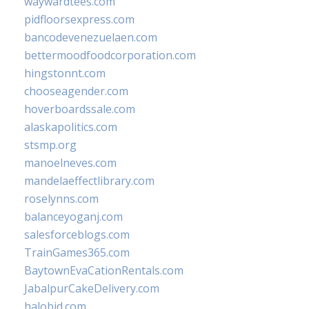
waywardtees.com
pidfloorsexpress.com
bancodevenezuelaen.com
bettermoodfoodcorporation.com
hingstonnt.com
chooseagender.com
hoverboardssale.com
alaskapolitics.com
stsmp.org
manoelneves.com
mandelaeffectlibrary.com
roselynns.com
balanceyoganj.com
salesforceblogs.com
TrainGames365.com
BaytownEvaCationRentals.com
JabalpurCakeDelivery.com
halobjd.com