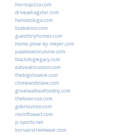
hornopizza.com
driveadragster.com
hematologa.com
lizaivanov.com
guesttinyhomes.com
home-plow-by-meyer.com
palatelatincuisine.com
blackdoglegacy.com
eatvivahouston.com
thebigshowok.com
chimeandstave.com
greatwallseafoodny.com
theloverose.com
gabriovoice.com
resinflowart.com
p-sports.net
korsairstreetwear.com