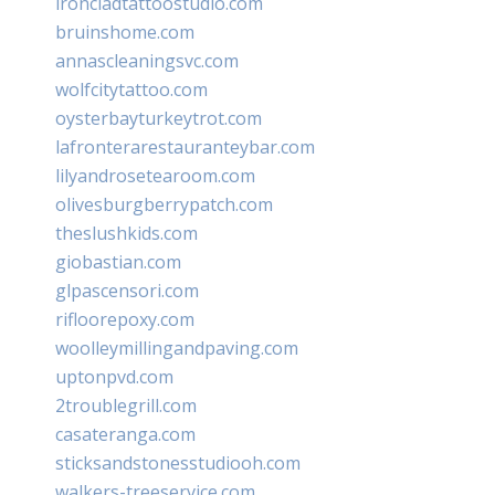
ironcladtattoostudio.com
bruinshome.com
annascleaningsvc.com
wolfcitytattoo.com
oysterbayturkeytrot.com
lafronterarestauranteybar.com
lilyandrosetearoom.com
olivesburgberrypatch.com
theslushkids.com
giobastian.com
glpascensori.com
rifloorepoxy.com
woolleymillingandpaving.com
uptonpvd.com
2troublegrill.com
casateranga.com
sticksandstonesstudiooh.com
walkers-treeservice.com