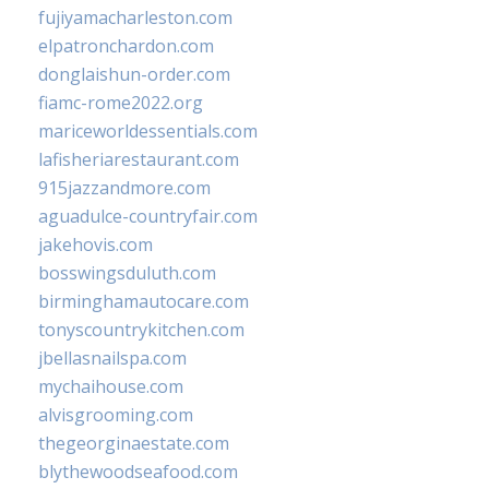
fujiyamacharleston.com
elpatronchardon.com
donglaishun-order.com
fiamc-rome2022.org
mariceworldessentials.com
lafisheriarestaurant.com
915jazzandmore.com
aguadulce-countryfair.com
jakehovis.com
bosswingsduluth.com
birminghamautocare.com
tonyscountrykitchen.com
jbellasnailspa.com
mychaihouse.com
alvisgrooming.com
thegeorginaestate.com
blythewoodseafood.com