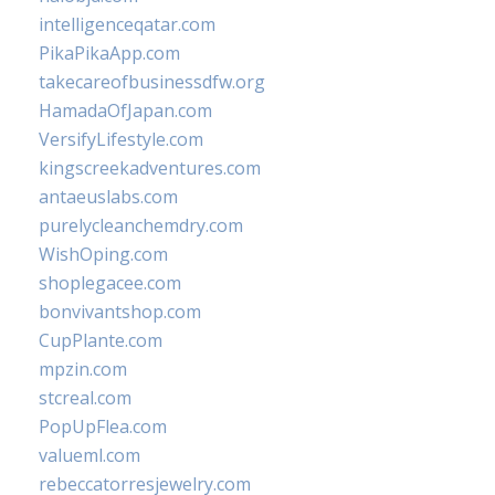
intelligenceqatar.com
PikaPikaApp.com
takecareofbusinessdfw.org
HamadaOfJapan.com
VersifyLifestyle.com
kingscreekadventures.com
antaeuslabs.com
purelycleanchemdry.com
WishOping.com
shoplegacee.com
bonvivantshop.com
CupPlante.com
mpzin.com
stcreal.com
PopUpFlea.com
valueml.com
rebeccatorresjewelry.com