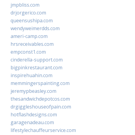
jmpbliss.com
drjorgerico.com
queensushipa.com
wendyweimerdds.com
ameri-camp.com
hrsreceivables.com
empconst1.com
cinderella-support.com
bigpinkrestaurant.com
inspirehuahin.com
memmingerspainting.com
jeremypbeasley.com
thesandwichdepotcos.com
drgiggleshouseofpain.com
hotflashdesigns.com
garagenadeau.com
lifestylechauffeurservice.com