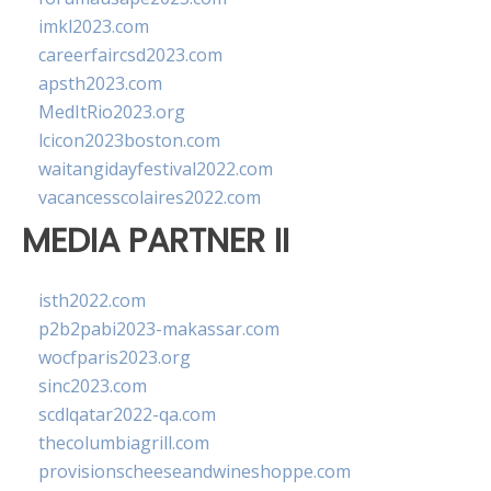
imkl2023.com
careerfaircsd2023.com
apsth2023.com
MedItRio2023.org
lcicon2023boston.com
waitangidayfestival2022.com
vacancesscolaires2022.com
MEDIA PARTNER II
isth2022.com
p2b2pabi2023-makassar.com
wocfparis2023.org
sinc2023.com
scdlqatar2022-qa.com
thecolumbiagrill.com
provisionscheeseandwineshoppe.com