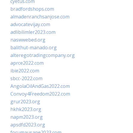
cyetus.com
bradfordshops.com
almadenranchsanjose.com
advocatevijay.com
adlibilimler2023.com
naswwebed.org
balithut-manado.org
alteregotradingcompany.org
aprce2022.com
ibie2022.com
sbcc-2022.com
AngolaOilAndGas2022.com
Convoy4Freedom2022.com
grur2023.org
hkhk2023.org
napm2023.org
apsdfd2023.org
forumausape2023.com