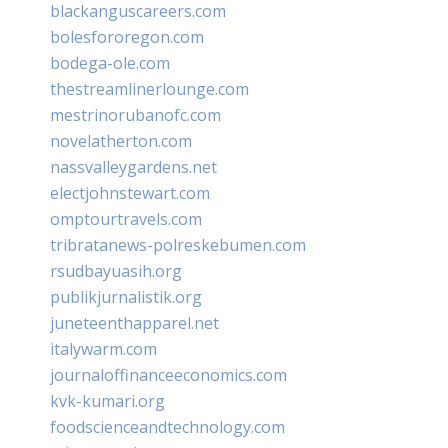
blackanguscareers.com
bolesfororegon.com
bodega-ole.com
thestreamlinerlounge.com
mestrinorubanofc.com
novelatherton.com
nassvalleygardens.net
electjohnstewart.com
omptourtravels.com
tribratanews-polreskebumen.com
rsudbayuasih.org
publikjurnalistik.org
juneteenthapparel.net
italywarm.com
journaloffinanceeconomics.com
kvk-kumari.org
foodscienceandtechnology.com