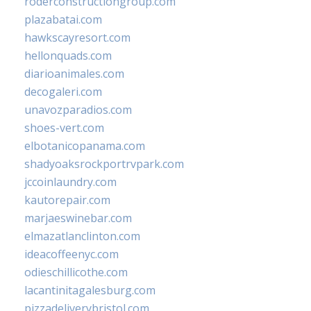
roderconstructiongroup.com
plazabatai.com
hawkscayresort.com
hellonquads.com
diarioanimales.com
decogaleri.com
unavozparadios.com
shoes-vert.com
elbotanicopanama.com
shadyoaksrockportrvpark.com
jccoinlaundry.com
kautorepair.com
marjaeswinebar.com
elmazatlanclinton.com
ideacoffeenyc.com
odieschillicothe.com
lacantinitagalesburg.com
pizzadeliverybristol.com