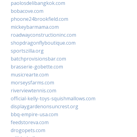
paolosdelibangkok.com
bobacove.com
phoone24brookfield.com
mickeybarmama.com
roadwayconstructioninc.com
shopdragonflyboutique.com
sportszilla.org
batchprovisionsbar.com
brasserie-gobette.com
musicrearte.com
morseysfarms.com
riverviewtennis.com
official-kelly-toys-squishmallows.com
displaygardenonsuncrest.org
bbq-empire-usa.com
feedstoreva.com
drogopets.com