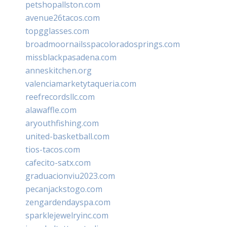
petshopallston.com
avenue26tacos.com
topgglasses.com
broadmoornailsspacoloradosprings.com
missblackpasadena.com
anneskitchen.org
valenciamarketytaqueria.com
reefrecordsllc.com
alawaffle.com
aryouthfishing.com
united-basketball.com
tios-tacos.com
cafecito-satx.com
graduacionviu2023.com
pecanjackstogo.com
zengardendayspa.com
sparklejewelryinc.com