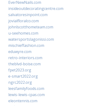
EverNewNails.com
insideoutdecoratingcentre.com
salvatoresinpoint.com
jovialfloralco.com
johnlscotthometeam.com
u-seehomes.com
watersportslagonissi.com
mischieffashion.com
eduwyre.com
retro-interiors.com
theblvd-boise.com
fpet2023.org
e-smart2022.org
ngrc2022.org
leesfamilyfoods.com
lewis-lewis-cpas.com
eleontennis.com