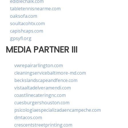
ediblechalk.com
tabletennisnearme.com
oaksofa.com
soultacohtx.com
capishcaps.com
gpsyfl.org
MEDIA PARTNER III
vwrepairarlington.com
cleaningservicebaltimore-md.com
beckslandscapeandfence.com
vistaaltadelveramendi.com
coastlinecateringnc.com
cuesburgershouston.com
psicologiaespecializadaencampeche.com
dmtacos.com
crescentstreetprinting.com