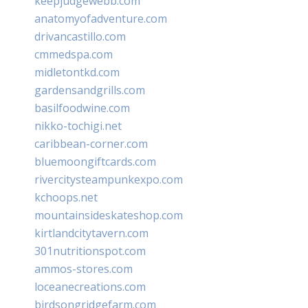
keepjudgewebb.com
anatomyofadventure.com
drivancastillo.com
cmmedspa.com
midletontkd.com
gardensandgrills.com
basilfoodwine.com
nikko-tochigi.net
caribbean-corner.com
bluemoongiftcards.com
rivercitysteampunkexpo.com
kchoops.net
mountainsideskateshop.com
kirtlandcitytavern.com
301nutritionspot.com
ammos-stores.com
loceanecreations.com
birdsongridgefarm.com