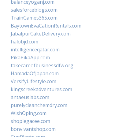
balanceyoganj.com
salesforceblogs.com
TrainGames365.com
BaytownEvaCationRentals.com
JabalpurCakeDelivery.com
halobjd.com
intelligenceqatar.com
PikaPikaApp.com
takecareofbusinessdfw.org
HamadaOfJapan.com
VersifyLifestyle.com
kingscreekadventures.com
antaeuslabs.com
purelycleanchemdry.com
WishOping.com
shoplegacee.com
bonvivantshop.com