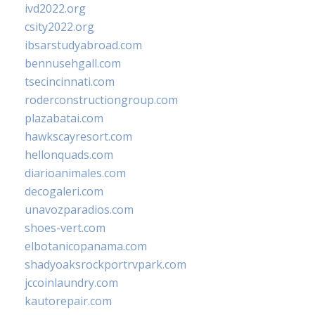
ivd2022.org
csity2022.org
ibsarstudyabroad.com
bennusehgall.com
tsecincinnati.com
roderconstructiongroup.com
plazabatai.com
hawkscayresort.com
hellonquads.com
diarioanimales.com
decogaleri.com
unavozparadios.com
shoes-vert.com
elbotanicopanama.com
shadyoaksrockportrvpark.com
jccoinlaundry.com
kautorepair.com