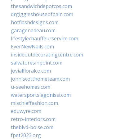
thesandwichdepotcos.com
drgiggleshouseofpain.com
hotflashdesigns.com
garagenadeau.com
lifestylechauffeurservice.com
EverNewNails.com
insideoutdecoratingcentre.com
salvatoresinpoint.com
jovialfloralco.com
johnlscotthometeam.com
u-seehomes.com
watersportslagonissi.com
mischieffashion.com
eduwyre.com
retro-interiors.com
theblvd-boise.com
fpet2023.org