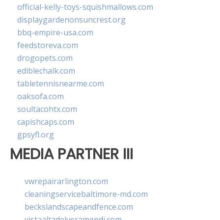
official-kelly-toys-squishmallows.com
displaygardenonsuncrest.org
bbq-empire-usa.com
feedstoreva.com
drogopets.com
ediblechalk.com
tabletennisnearme.com
oaksofa.com
soultacohtx.com
capishcaps.com
gpsyfl.org
MEDIA PARTNER III
vwrepairarlington.com
cleaningservicebaltimore-md.com
beckslandscapeandfence.com
vistaaltadelveramendi.com