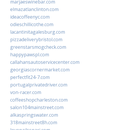
marjaeswinebar.com
elmazatlanclinton.com
ideacoffeenyc.com
odieschillicothe.com
lacantinitagalesburg.com
pizzadeliverybristol.com
greenstarsmogcheck.com
happypawspl.com
callahansautoservicecenter.com
georgiascornermarket.com
perfectfit24-7.com
portugalprivatedriver.com
von-racer.com
coffeeshopcharleston.com
salon104mainstreet.com
alkaspringswater.com
318mainstreet8h.com