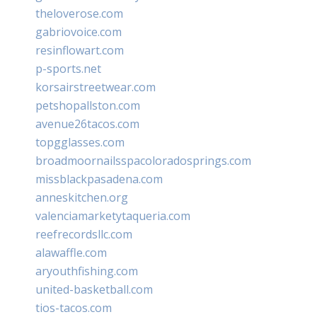
theloverose.com
gabriovoice.com
resinflowart.com
p-sports.net
korsairstreetwear.com
petshopallston.com
avenue26tacos.com
topgglasses.com
broadmoornailsspacoloradosprings.com
missblackpasadena.com
anneskitchen.org
valenciamarketytaqueria.com
reefrecordsllc.com
alawaffle.com
aryouthfishing.com
united-basketball.com
tios-tacos.com