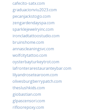
cafecito-satx.com
graduacionviu2023.com
pecanjackstogo.com
zengardendayspa.com
sparklejewelryinc.com
ironcladtattoostudio.com
bruinshome.com
annascleaningsvc.com
wolfcitytattoo.com
oysterbayturkeytrot.com
lafronterarestauranteybar.com
lilyandrosetearoom.com
olivesburgberrypatch.com
theslushkids.com
giobastian.com
glpascensori.com
rifloorepoxy.com