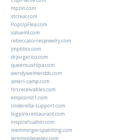
CupPlante.com
mpzin.com
stcreal.com
PopUpFlea.com
valueml.com
rebeccatorresjewelry.com
jmpbliss.com
drjorgerico.com
queensushipa.com
wendyweimerdds.com
ameri-camp.com
hrsreceivables.com
empconst1.com
cinderella-support.com
bigpinkrestaurant.com
inspirehuahin.com
memmingerspainting.com
jeremypbeasley.com