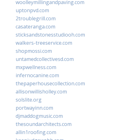
woolleymillingandpaving.com
uptonpvd.com
2troublegrill.com
casateranga.com
sticksandstonesstudiooh.com
walkers-treeservice.com
shopmossi.com
untamedcollectivesd.com
mxpwellness.com
infernocanine.com
thepaperhousecollection.com
allisonwillisholley.com
solslite.org
portwayinn.com
djmaddogmusic.com
thesoundarchitects.com
allin1roofing.com