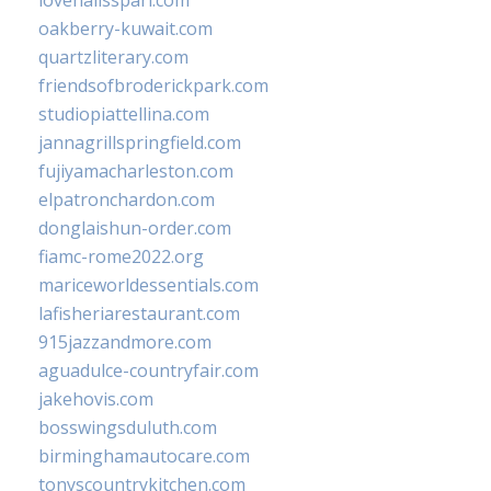
lovenailsspari.com
oakberry-kuwait.com
quartzliterary.com
friendsofbroderickpark.com
studiopiattellina.com
jannagrillspringfield.com
fujiyamacharleston.com
elpatronchardon.com
donglaishun-order.com
fiamc-rome2022.org
mariceworldessentials.com
lafisheriarestaurant.com
915jazzandmore.com
aguadulce-countryfair.com
jakehovis.com
bosswingsduluth.com
birminghamautocare.com
tonyscountrykitchen.com