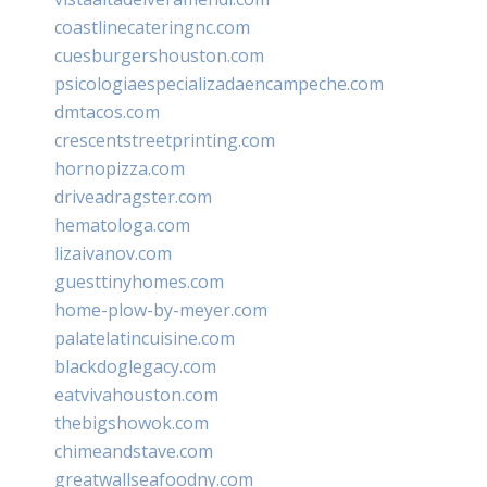
coastlinecateringnc.com
cuesburgershouston.com
psicologiaespecializadaencampeche.com
dmtacos.com
crescentstreetprinting.com
hornopizza.com
driveadragster.com
hematologa.com
lizaivanov.com
guesttinyhomes.com
home-plow-by-meyer.com
palatelatincuisine.com
blackdoglegacy.com
eatvivahouston.com
thebigshowok.com
chimeandstave.com
greatwallseafoodny.com