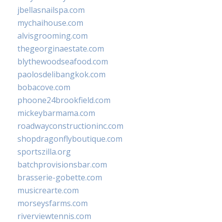
jbellasnailspa.com
mychaihouse.com
alvisgrooming.com
thegeorginaestate.com
blythewoodseafood.com
paolosdelibangkok.com
bobacove.com
phoone24brookfield.com
mickeybarmama.com
roadwayconstructioninc.com
shopdragonflyboutique.com
sportszilla.org
batchprovisionsbar.com
brasserie-gobette.com
musicrearte.com
morseysfarms.com
riverviewtennis.com