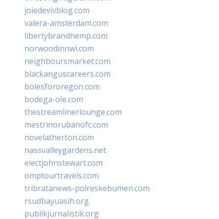
joiedevivblog.com
valera-amsterdam.com
libertybrandhemp.com
norwoodinnwi.com
neighboursmarket.com
blackanguscareers.com
bolesfororegon.com
bodega-ole.com
thestreamlinerlounge.com
mestrinorubanofc.com
novelatherton.com
nassvalleygardens.net
electjohnstewart.com
omptourtravels.com
tribratanews-polreskebumen.com
rsudbayuasih.org
publikjurnalistik.org