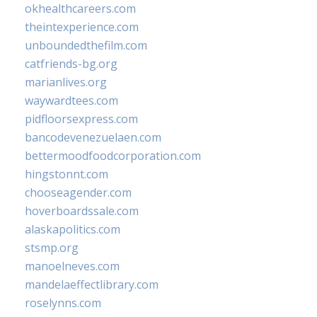
okhealthcareers.com
theintexperience.com
unboundedthefilm.com
catfriends-bg.org
marianlives.org
waywardtees.com
pidfloorsexpress.com
bancodevenezuelaen.com
bettermoodfoodcorporation.com
hingstonnt.com
chooseagender.com
hoverboardssale.com
alaskapolitics.com
stsmp.org
manoelneves.com
mandelaeffectlibrary.com
roselynns.com