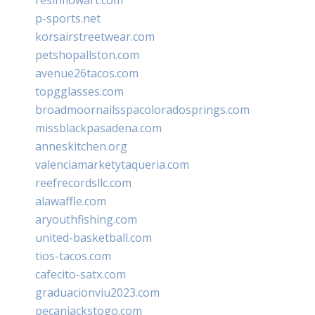
p-sports.net
korsairstreetwear.com
petshopallston.com
avenue26tacos.com
topgglasses.com
broadmoornailsspacoloradosprings.com
missblackpasadena.com
anneskitchen.org
valenciamarketytaqueria.com
reefrecordsllc.com
alawaffle.com
aryouthfishing.com
united-basketball.com
tios-tacos.com
cafecito-satx.com
graduacionviu2023.com
pecanjackstogo.com