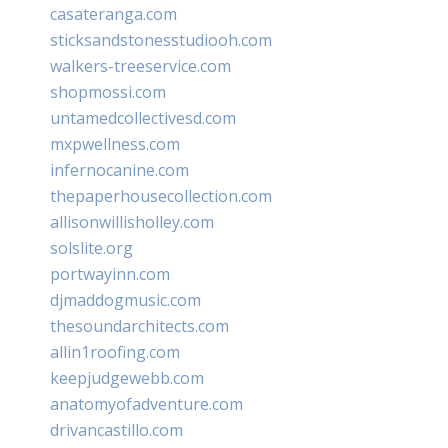
casateranga.com
sticksandstonesstudiooh.com
walkers-treeservice.com
shopmossi.com
untamedcollectivesd.com
mxpwellness.com
infernocanine.com
thepaperhousecollection.com
allisonwillisholley.com
solslite.org
portwayinn.com
djmaddogmusic.com
thesoundarchitects.com
allin1roofing.com
keepjudgewebb.com
anatomyofadventure.com
drivancastillo.com