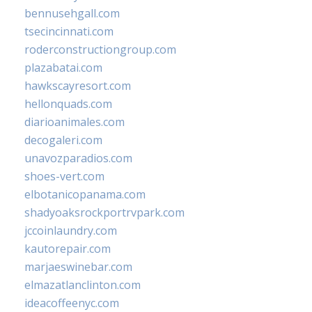
bennusehgall.com
tsecincinnati.com
roderconstructiongroup.com
plazabatai.com
hawkscayresort.com
hellonquads.com
diarioanimales.com
decogaleri.com
unavozparadios.com
shoes-vert.com
elbotanicopanama.com
shadyoaksrockportrvpark.com
jccoinlaundry.com
kautorepair.com
marjaeswinebar.com
elmazatlanclinton.com
ideacoffeenyc.com