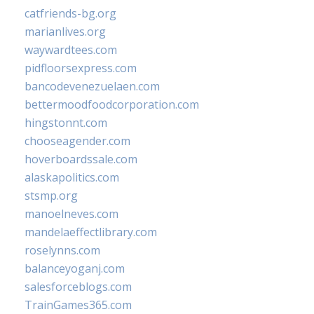
catfriends-bg.org
marianlives.org
waywardtees.com
pidfloorsexpress.com
bancodevenezuelaen.com
bettermoodfoodcorporation.com
hingstonnt.com
chooseagender.com
hoverboardssale.com
alaskapolitics.com
stsmp.org
manoelneves.com
mandelaeffectlibrary.com
roselynns.com
balanceyoganj.com
salesforceblogs.com
TrainGames365.com