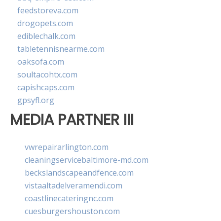
feedstoreva.com
drogopets.com
ediblechalk.com
tabletennisnearme.com
oaksofa.com
soultacohtx.com
capishcaps.com
gpsyfl.org
MEDIA PARTNER III
vwrepairarlington.com
cleaningservicebaltimore-md.com
beckslandscapeandfence.com
vistaaltadelveramendi.com
coastlinecateringnc.com
cuesburgershouston.com