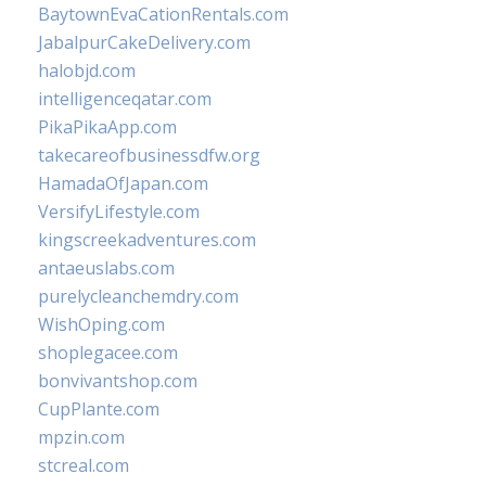
BaytownEvaCationRentals.com
JabalpurCakeDelivery.com
halobjd.com
intelligenceqatar.com
PikaPikaApp.com
takecareofbusinessdfw.org
HamadaOfJapan.com
VersifyLifestyle.com
kingscreekadventures.com
antaeuslabs.com
purelycleanchemdry.com
WishOping.com
shoplegacee.com
bonvivantshop.com
CupPlante.com
mpzin.com
stcreal.com