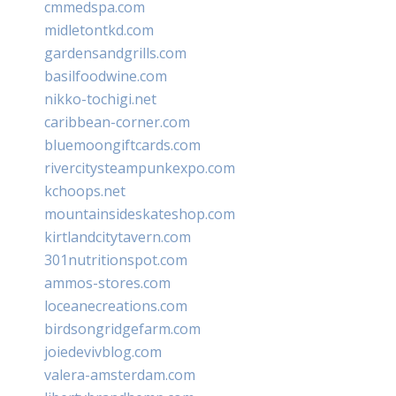
cmmedspa.com
midletontkd.com
gardensandgrills.com
basilfoodwine.com
nikko-tochigi.net
caribbean-corner.com
bluemoongiftcards.com
rivercitysteampunkexpo.com
kchoops.net
mountainsideskateshop.com
kirtlandcitytavern.com
301nutritionspot.com
ammos-stores.com
loceanecreations.com
birdsongridgefarm.com
joiedevivblog.com
valera-amsterdam.com