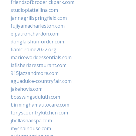
friendsofbroderickpark.com
studiopiattellina.com
jannagrillspringfield.com
fujiyamacharleston.com
elpatronchardon.com
donglaishun-order.com
fiamc-rome2022.org
mariceworldessentials.com
lafisheriarestaurant.com
915jazzandmore.com
aguadulce-countryfair.com
jakehovis.com
bosswingsduluth.com
birminghamautocare.com
tonyscountrykitchen.com
jbellasnailspa.com
mychaihouse.com