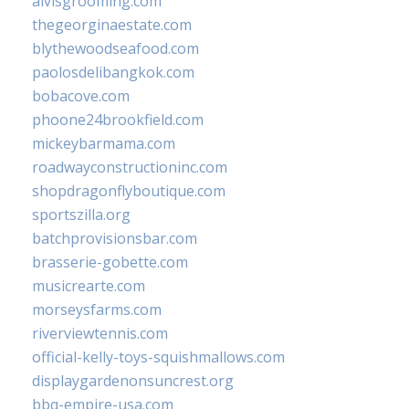
alvisgrooming.com
thegeorginaestate.com
blythewoodseafood.com
paolosdelibangkok.com
bobacove.com
phoone24brookfield.com
mickeybarmama.com
roadwayconstructioninc.com
shopdragonflyboutique.com
sportszilla.org
batchprovisionsbar.com
brasserie-gobette.com
musicrearte.com
morseysfarms.com
riverviewtennis.com
official-kelly-toys-squishmallows.com
displaygardenonsuncrest.org
bbq-empire-usa.com