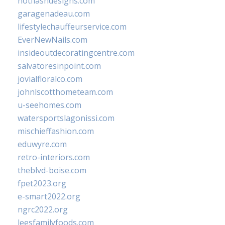
hotflashdesigns.com
garagenadeau.com
lifestylechauffeurservice.com
EverNewNails.com
insideoutdecoratingcentre.com
salvatoresinpoint.com
jovialfloralco.com
johnlscotthometeam.com
u-seehomes.com
watersportslagonissi.com
mischieffashion.com
eduwyre.com
retro-interiors.com
theblvd-boise.com
fpet2023.org
e-smart2022.org
ngrc2022.org
leesfamilyfoods.com