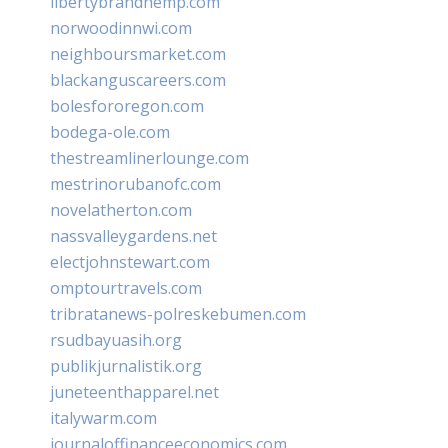
libertybrandhemp.com
norwoodinnwi.com
neighboursmarket.com
blackanguscareers.com
bolesfororegon.com
bodega-ole.com
thestreamlinerlounge.com
mestrinorubanofc.com
novelatherton.com
nassvalleygardens.net
electjohnstewart.com
omptourtravels.com
tribratanews-polreskebumen.com
rsudbayuasih.org
publikjurnalistik.org
juneteenthapparel.net
italywarm.com
journaloffinanceeconomics.com