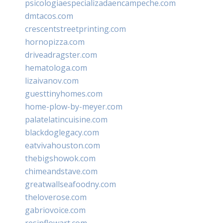
psicologiaespecializadaencampeche.com
dmtacos.com
crescentstreetprinting.com
hornopizza.com
driveadragster.com
hematologa.com
lizaivanov.com
guesttinyhomes.com
home-plow-by-meyer.com
palatelatincuisine.com
blackdoglegacy.com
eatvivahouston.com
thebigshowok.com
chimeandstave.com
greatwallseafoodny.com
theloverose.com
gabriovoice.com
resinflowart.com