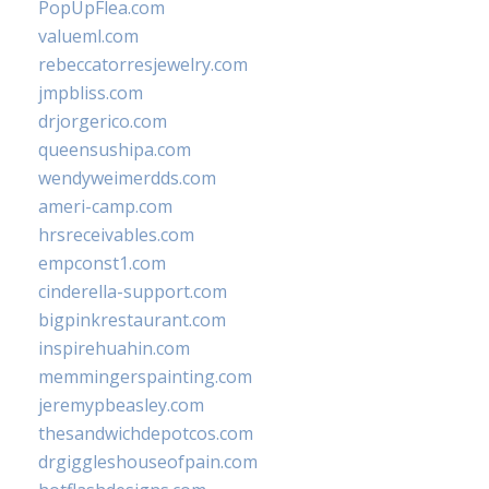
PopUpFlea.com
valueml.com
rebeccatorresjewelry.com
jmpbliss.com
drjorgerico.com
queensushipa.com
wendyweimerdds.com
ameri-camp.com
hrsreceivables.com
empconst1.com
cinderella-support.com
bigpinkrestaurant.com
inspirehuahin.com
memmingerspainting.com
jeremypbeasley.com
thesandwichdepotcos.com
drgiggleshouseofpain.com