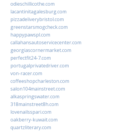
odieschillicothe.com
lacantinitagalesburg.com
pizzadeliverybristol.com
greenstarsmogcheck.com
happypawspl.com
callahansautoservicecenter.com
georgiascornermarket.com
perfectfit24-7.com
portugalprivatedriver.com
von-racer.com
coffeeshopcharleston.com
salon104mainstreet.com
alkaspringswater.com
318mainstreet8h.com
lovenailsspari.com
oakberry-kuwait.com
quartzliterary.com