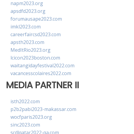
napm2023.org
apsdfd2023.org
forumausape2023.com
imkl2023.com
careerfaircsd2023.com
apsth2023.com
MedItRio2023.org
lcicon2023boston.com
waitangidayfestival2022.com
vacancesscolaires2022.com
MEDIA PARTNER II
isth2022.com
p2b2pabi2023-makassar.com
wocfparis2023.org
sinc2023.com
scdlqatar2022-qa.com