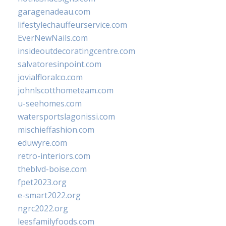
garagenadeau.com
lifestylechauffeurservice.com
EverNewNails.com
insideoutdecoratingcentre.com
salvatoresinpoint.com
jovialfloralco.com
johnlscotthometeam.com
u-seehomes.com
watersportslagonissi.com
mischieffashion.com
eduwyre.com
retro-interiors.com
theblvd-boise.com
fpet2023.org
e-smart2022.org
ngrc2022.org
leesfamilyfoods.com