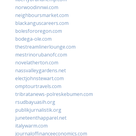
norwoodinnwi.com
neighboursmarket.com
blackanguscareers.com
bolesfororegon.com
bodega-ole.com
thestreamlinerlounge.com
mestrinorubanofc.com
novelatherton.com
nassvalleygardens.net
electjohnstewart.com
omptourtravels.com
tribratanews-polreskebumen.com
rsudbayuasih.org
publikjurnalistik.org
juneteenthapparel.net
italywarm.com
journaloffinanceeconomics.com