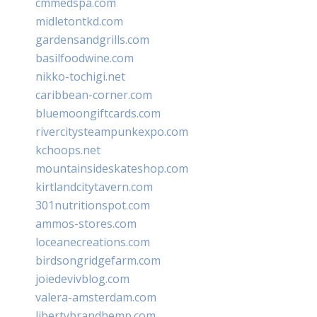
cmmedspa.com
midletontkd.com
gardensandgrills.com
basilfoodwine.com
nikko-tochigi.net
caribbean-corner.com
bluemoongiftcards.com
rivercitysteampunkexpo.com
kchoops.net
mountainsideskateshop.com
kirtlandcitytavern.com
301nutritionspot.com
ammos-stores.com
loceanecreations.com
birdsongridgefarm.com
joiedevivblog.com
valera-amsterdam.com
libertybrandhemp.com