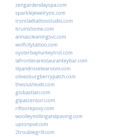
zengardendayspa.com
sparklejewelryinc.com
ironcladtattoostudio.com
bruinshome.com
annascleaningsvc.com
wolfcitytattoo.com
oysterbayturkeytrot.com
lafronterarestauranteybar.com
lilyandrosetearoom.com
olivesburgberrypatch.com
theslushkids.com
giobastian.com
glpascensori.com
rifloorepoxy.com
woolleymillingandpaving.com
uptonpvd.com
2troublegrill.com