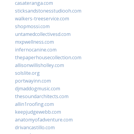
casateranga.com
sticksandstonesstudiooh.com
walkers-treeservice.com
shopmossi.com
untamedcollectivesd.com
mxpwellness.com
infernocanine.com
thepaperhousecollection.com
allisonwillisholley.com
solslite.org
portwayinn.com
djmaddogmusic.com
thesoundarchitects.com
allin1roofing.com
keepjudgewebb.com
anatomyofadventure.com
drivancastillo.com