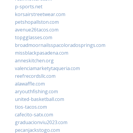
p-sports.net
korsairstreetwear.com
petshopallston.com
avenue26tacos.com
topgglasses.com
broadmoornailsspacoloradosprings.com
missblackpasadena.com
anneskitchen.org
valenciamarketytaqueria.com
reefrecordsllc.com
alawaffle.com
aryouthfishing.com
united-basketball.com
tios-tacos.com
cafecito-satx.com
graduacionviu2023.com
pecanjackstogo.com