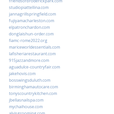
friendsofbroderickpark.com
studiopiattellina.com
jannagrillspringfield.com
fujiyamacharleston.com
elpatronchardon.com
donglaishun-order.com
fiamc-rome2022.org
mariceworldessentials.com
lafisheriarestaurant.com
915jazzandmore.com
aguadulce-countryfair.com
jakehovis.com
bosswingsduluth.com
birminghamautocare.com
tonyscountrykitchen.com
jbellasnailspa.com
mychaihouse.com
alvisgrooming.com