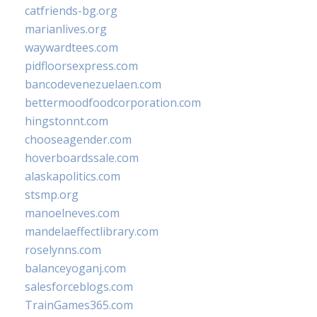
catfriends-bg.org
marianlives.org
waywardtees.com
pidfloorsexpress.com
bancodevenezuelaen.com
bettermoodfoodcorporation.com
hingstonnt.com
chooseagender.com
hoverboardssale.com
alaskapolitics.com
stsmp.org
manoelneves.com
mandelaeffectlibrary.com
roselynns.com
balanceyoganj.com
salesforceblogs.com
TrainGames365.com