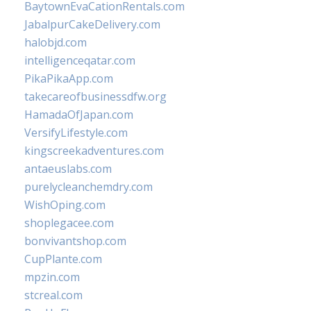
BaytownEvaCationRentals.com
JabalpurCakeDelivery.com
halobjd.com
intelligenceqatar.com
PikaPikaApp.com
takecareofbusinessdfw.org
HamadaOfJapan.com
VersifyLifestyle.com
kingscreekadventures.com
antaeuslabs.com
purelycleanchemdry.com
WishOping.com
shoplegacee.com
bonvivantshop.com
CupPlante.com
mpzin.com
stcreal.com