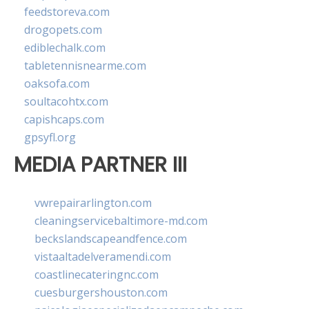
feedstoreva.com
drogopets.com
ediblechalk.com
tabletennisnearme.com
oaksofa.com
soultacohtx.com
capishcaps.com
gpsyfl.org
MEDIA PARTNER III
vwrepairarlington.com
cleaningservicebaltimore-md.com
beckslandscapeandfence.com
vistaaltadelveramendi.com
coastlinecateringnc.com
cuesburgershouston.com