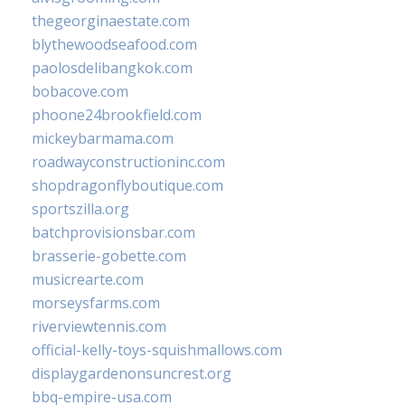
thegeorginaestate.com
blythewoodseafood.com
paolosdelibangkok.com
bobacove.com
phoone24brookfield.com
mickeybarmama.com
roadwayconstructioninc.com
shopdragonflyboutique.com
sportszilla.org
batchprovisionsbar.com
brasserie-gobette.com
musicrearte.com
morseysfarms.com
riverviewtennis.com
official-kelly-toys-squishmallows.com
displaygardenonsuncrest.org
bbq-empire-usa.com