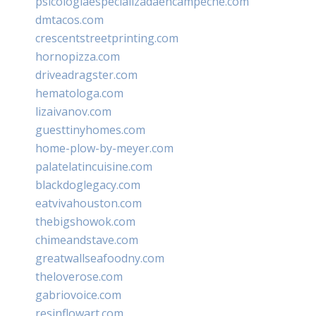
psicologiaespecializadaencampeche.com
dmtacos.com
crescentstreetprinting.com
hornopizza.com
driveadragster.com
hematologa.com
lizaivanov.com
guesttinyhomes.com
home-plow-by-meyer.com
palatelatincuisine.com
blackdoglegacy.com
eatvivahouston.com
thebigshowok.com
chimeandstave.com
greatwallseafoodny.com
theloverose.com
gabriovoice.com
resinflowart.com