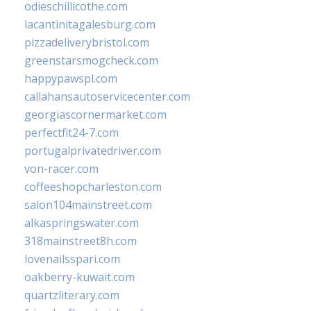
odieschillicothe.com
lacantinitagalesburg.com
pizzadeliverybristol.com
greenstarsmogcheck.com
happypawspl.com
callahansautoservicecenter.com
georgiascornermarket.com
perfectfit24-7.com
portugalprivatedriver.com
von-racer.com
coffeeshopcharleston.com
salon104mainstreet.com
alkaspringswater.com
318mainstreet8h.com
lovenailsspari.com
oakberry-kuwait.com
quartzliterary.com