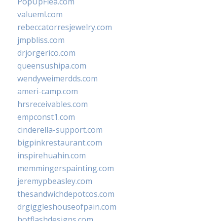
PopUpFlea.com
valueml.com
rebeccatorresjewelry.com
jmpbliss.com
drjorgerico.com
queensushipa.com
wendyweimerdds.com
ameri-camp.com
hrsreceivables.com
empconst1.com
cinderella-support.com
bigpinkrestaurant.com
inspirehuahin.com
memmingerspainting.com
jeremypbeasley.com
thesandwichdepotcos.com
drgiggleshouseofpain.com
hotflashdesigns.com