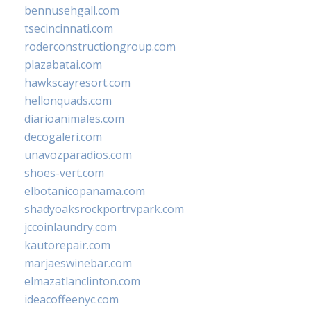
bennusehgall.com
tsecincinnati.com
roderconstructiongroup.com
plazabatai.com
hawkscayresort.com
hellonquads.com
diarioanimales.com
decogaleri.com
unavozparadios.com
shoes-vert.com
elbotanicopanama.com
shadyoaksrockportrvpark.com
jccoinlaundry.com
kautorepair.com
marjaeswinebar.com
elmazatlanclinton.com
ideacoffeenyc.com