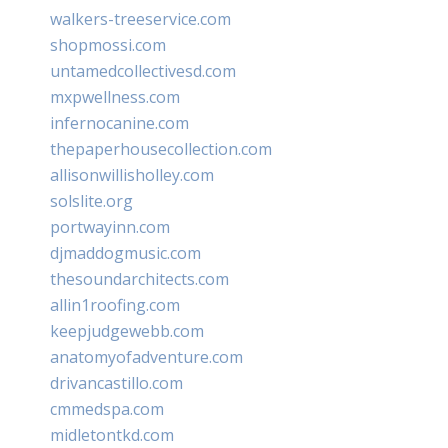
walkers-treeservice.com
shopmossi.com
untamedcollectivesd.com
mxpwellness.com
infernocanine.com
thepaperhousecollection.com
allisonwillisholley.com
solslite.org
portwayinn.com
djmaddogmusic.com
thesoundarchitects.com
allin1roofing.com
keepjudgewebb.com
anatomyofadventure.com
drivancastillo.com
cmmedspa.com
midletontkd.com