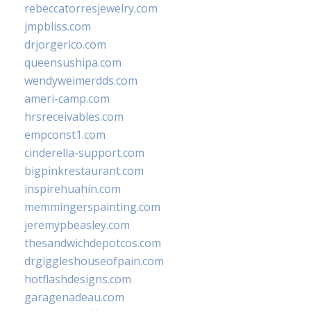
rebeccatorresjewelry.com
jmpbliss.com
drjorgerico.com
queensushipa.com
wendyweimerdds.com
ameri-camp.com
hrsreceivables.com
empconst1.com
cinderella-support.com
bigpinkrestaurant.com
inspirehuahin.com
memmingerspainting.com
jeremypbeasley.com
thesandwichdepotcos.com
drgiggleshouseofpain.com
hotflashdesigns.com
garagenadeau.com