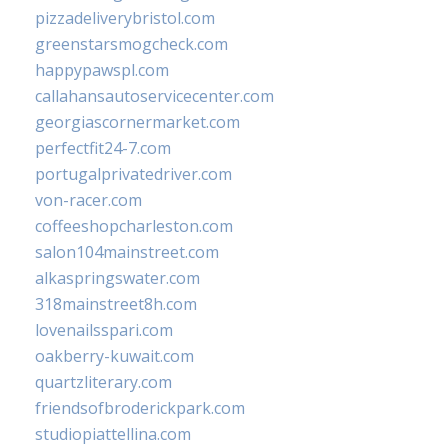
pizzadeliverybristol.com
greenstarsmogcheck.com
happypawspl.com
callahansautoservicecenter.com
georgiascornermarket.com
perfectfit24-7.com
portugalprivatedriver.com
von-racer.com
coffeeshopcharleston.com
salon104mainstreet.com
alkaspringswater.com
318mainstreet8h.com
lovenailsspari.com
oakberry-kuwait.com
quartzliterary.com
friendsofbroderickpark.com
studiopiattellina.com