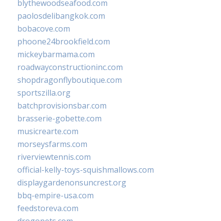
blythewoodseafood.com
paolosdelibangkok.com
bobacove.com
phoone24brookfield.com
mickeybarmama.com
roadwayconstructioninc.com
shopdragonflyboutique.com
sportszilla.org
batchprovisionsbar.com
brasserie-gobette.com
musicrearte.com
morseysfarms.com
riverviewtennis.com
official-kelly-toys-squishmallows.com
displaygardenonsuncrest.org
bbq-empire-usa.com
feedstoreva.com