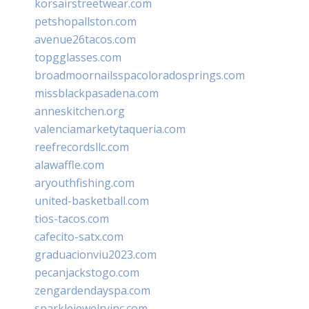
korsairstreetwear.com
petshopallston.com
avenue26tacos.com
topgglasses.com
broadmoornailsspacoloradosprings.com
missblackpasadena.com
anneskitchen.org
valenciamarketytaqueria.com
reefrecordsllc.com
alawaffle.com
aryouthfishing.com
united-basketball.com
tios-tacos.com
cafecito-satx.com
graduacionviu2023.com
pecanjackstogo.com
zengardendayspa.com
sparklejewelryinc.com