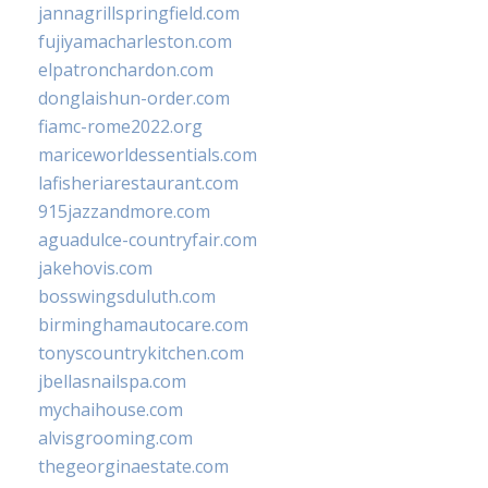
jannagrillspringfield.com
fujiyamacharleston.com
elpatronchardon.com
donglaishun-order.com
fiamc-rome2022.org
mariceworldessentials.com
lafisheriarestaurant.com
915jazzandmore.com
aguadulce-countryfair.com
jakehovis.com
bosswingsduluth.com
birminghamautocare.com
tonyscountrykitchen.com
jbellasnailspa.com
mychaihouse.com
alvisgrooming.com
thegeorginaestate.com