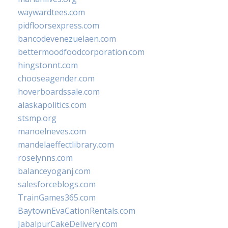
waywardtees.com
pidfloorsexpress.com
bancodevenezuelaen.com
bettermoodfoodcorporation.com
hingstonnt.com
chooseagender.com
hoverboardssale.com
alaskapolitics.com
stsmp.org
manoelneves.com
mandelaeffectlibrary.com
roselynns.com
balanceyoganj.com
salesforceblogs.com
TrainGames365.com
BaytownEvaCationRentals.com
JabalpurCakeDelivery.com