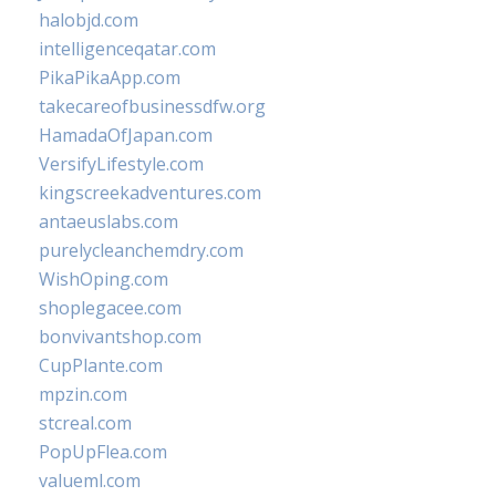
halobjd.com
intelligenceqatar.com
PikaPikaApp.com
takecareofbusinessdfw.org
HamadaOfJapan.com
VersifyLifestyle.com
kingscreekadventures.com
antaeuslabs.com
purelycleanchemdry.com
WishOping.com
shoplegacee.com
bonvivantshop.com
CupPlante.com
mpzin.com
stcreal.com
PopUpFlea.com
valueml.com