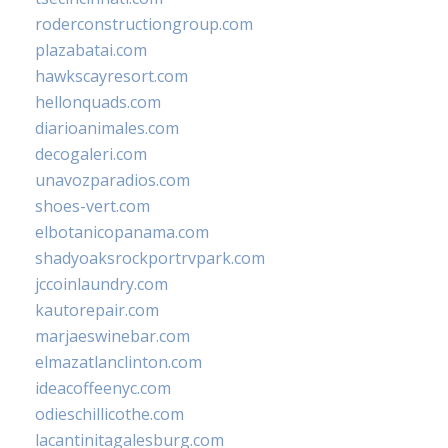
roderconstructiongroup.com
plazabatai.com
hawkscayresort.com
hellonquads.com
diarioanimales.com
decogaleri.com
unavozparadios.com
shoes-vert.com
elbotanicopanama.com
shadyoaksrockportrvpark.com
jccoinlaundry.com
kautorepair.com
marjaeswinebar.com
elmazatlanclinton.com
ideacoffeenyc.com
odieschillicothe.com
lacantinitagalesburg.com