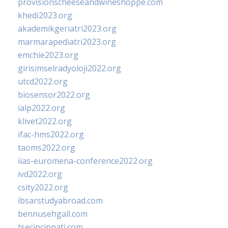
provisionscheeseandwineshoppe.com
khedi2023.org
akademikgeriatri2023.org
marmarapediatri2023.org
emchie2023.org
girisimselradyoloji2022.org
utcd2022.org
biosensor2022.org
ialp2022.org
klivet2022.org
ifac-hms2022.org
taoms2022.org
iias-euromena-conference2022.org
ivd2022.org
csity2022.org
ibsarstudyabroad.com
bennusehgall.com
tsecincinnati.com