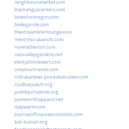
neighboursmarket.com
blackanguscareers.com
bolesfororegon.com
bodega-ole.com
thestreamlinerlounge.com
mestrinorubanofc.com
novelatherton.com
nassvalleygardens.net
electjohnstewart.com
omptourtravels.com
tribratanews-polreskebumen.com
rsudbayuasih.org
publikjurnalistik.org
juneteenthapparel.net
italywarm.com
journaloffinanceeconomics.com
kvk-kumari.org