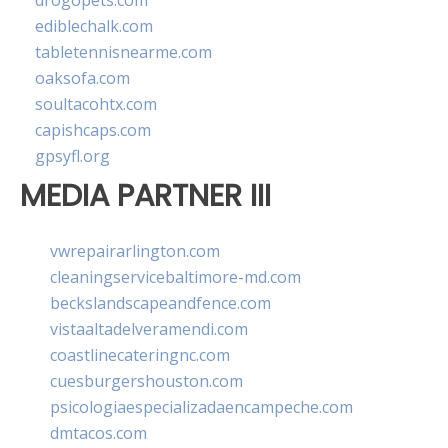
drogopets.com
ediblechalk.com
tabletennisnearme.com
oaksofa.com
soultacohtx.com
capishcaps.com
gpsyfl.org
MEDIA PARTNER III
vwrepairarlington.com
cleaningservicebaltimore-md.com
beckslandscapeandfence.com
vistaaltadelveramendi.com
coastlinecateringnc.com
cuesburgershouston.com
psicologiaespecializadaencampeche.com
dmtacos.com