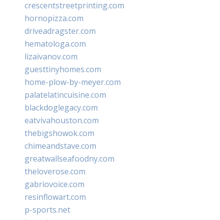
crescentstreetprinting.com
hornopizza.com
driveadragster.com
hematologa.com
lizaivanov.com
guesttinyhomes.com
home-plow-by-meyer.com
palatelatincuisine.com
blackdoglegacy.com
eatvivahouston.com
thebigshowok.com
chimeandstave.com
greatwallseafoodny.com
theloverose.com
gabriovoice.com
resinflowart.com
p-sports.net