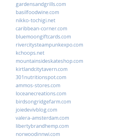
gardensandgrills.com
basilfoodwine.com
nikko-tochigi.net
caribbean-corner.com
bluemoongiftcards.com
rivercitysteampunkexpo.com
kchoops.net
mountainsideskateshop.com
kirtlandcitytavern.com
301nutritionspot.com
ammos-stores.com
loceanecreations.com
birdsongridgefarm.com
joiedevivblog.com
valera-amsterdam.com
libertybrandhemp.com
norwoodinnwi.com