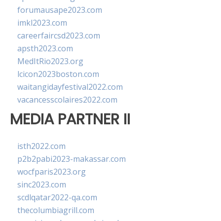
forumausape2023.com
imkl2023.com
careerfaircsd2023.com
apsth2023.com
MedItRio2023.org
lcicon2023boston.com
waitangidayfestival2022.com
vacancesscolaires2022.com
MEDIA PARTNER II
isth2022.com
p2b2pabi2023-makassar.com
wocfparis2023.org
sinc2023.com
scdlqatar2022-qa.com
thecolumbiagrill.com