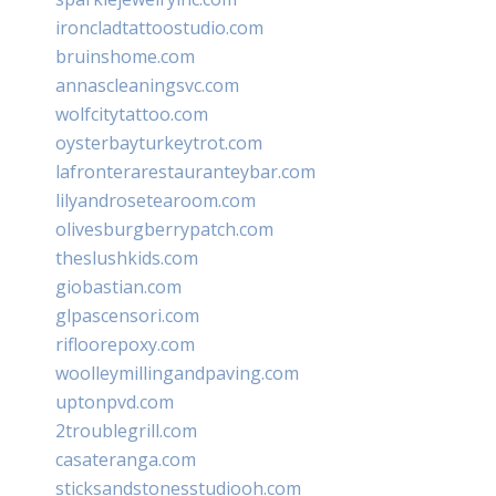
ironcladtattoostudio.com
bruinshome.com
annascleaningsvc.com
wolfcitytattoo.com
oysterbayturkeytrot.com
lafronterarestauranteybar.com
lilyandrosetearoom.com
olivesburgberrypatch.com
theslushkids.com
giobastian.com
glpascensori.com
rifloorepoxy.com
woolleymillingandpaving.com
uptonpvd.com
2troublegrill.com
casateranga.com
sticksandstonesstudiooh.com