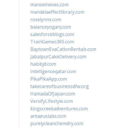
manoelneves.com
mandelaeffectlibrary.com
roselynns.com
balanceyoganj.com
salesforceblogs.com
TrainGames365.com
BaytownEvaCationRentals.com
JabalpurCakeDelivery.com
halobjd.com
intelligenceqatar.com
PikaPikaApp.com
takecareofbusinessdfw.org
HamadaOfJapan.com
VersifyLifestyle.com
kingscreekadventures.com
antaeuslabs.com
purelycleanchemdry.com