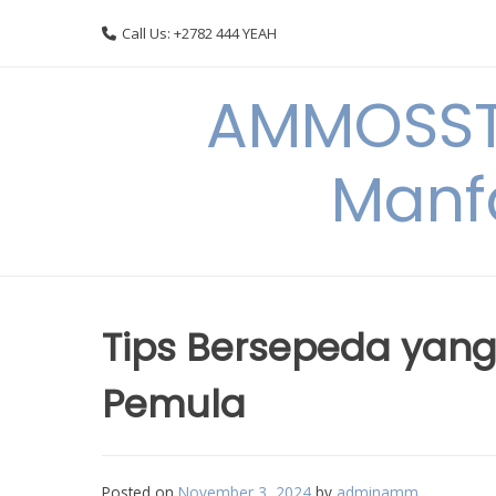
Skip
Call Us: +2782 444 YEAH
to
content
AMMOSSTO
Manf
Tips Bersepeda yang
Pemula
Posted on
November 3, 2024
by
adminamm