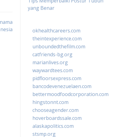
Tips Memperbaiki Postur Tubuh
yang Benar
-nama
onesia
okhealthcareers.com
theintexperience.com
unboundedthefilm.com
catfriends-bg.org
marianlives.org
waywardtees.com
pidfloorsexpress.com
bancodevenezuelaen.com
bettermoodfoodcorporation.com
hingstonnt.com
chooseagender.com
hoverboardssale.com
alaskapolitics.com
stsmp.org