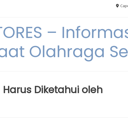
Cape
RES – Informas
aat Olahraga S
 Harus Diketahui oleh