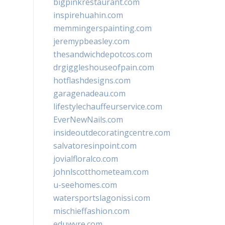
bigpinkrestaurant.com
inspirehuahin.com
memmingerspainting.com
jeremypbeasley.com
thesandwichdepotcos.com
drgiggleshouseofpain.com
hotflashdesigns.com
garagenadeau.com
lifestylechauffeurservice.com
EverNewNails.com
insideoutdecoratingcentre.com
salvatoresinpoint.com
jovialfloralco.com
johnlscotthometeam.com
u-seehomes.com
watersportslagonissi.com
mischieffashion.com
eduwyre.com