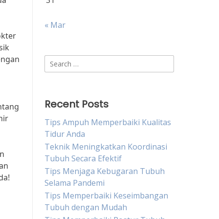
da
31
« Mar
okter
sik
dengan
Search
for:
Recent Posts
ntang
hir
Tips Ampuh Memperbaiki Kualitas
Tidur Anda
Teknik Meningkatkan Koordinasi
an
Tubuh Secara Efektif
dan
Tips Menjaga Kebugaran Tubuh
da!
Selama Pandemi
Tips Memperbaiki Keseimbangan
Tubuh dengan Mudah