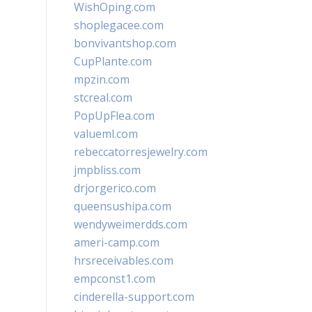
WishOping.com
shoplegacee.com
bonvivantshop.com
CupPlante.com
mpzin.com
stcreal.com
PopUpFlea.com
valueml.com
rebeccatorresjewelry.com
jmpbliss.com
drjorgerico.com
queensushipa.com
wendyweimerdds.com
ameri-camp.com
hrsreceivables.com
empconst1.com
cinderella-support.com