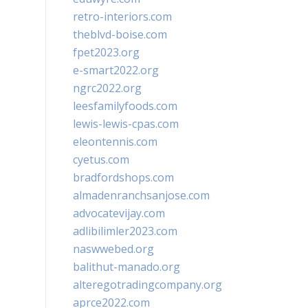
retro-interiors.com
theblvd-boise.com
fpet2023.org
e-smart2022.org
ngrc2022.org
leesfamilyfoods.com
lewis-lewis-cpas.com
eleontennis.com
cyetus.com
bradfordshops.com
almadenranchsanjose.com
advocatevijay.com
adlibilimler2023.com
naswwebed.org
balithut-manado.org
alteregotradingcompany.org
aprce2022.com