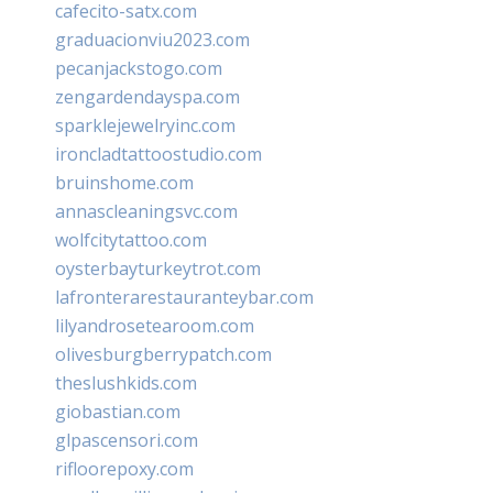
cafecito-satx.com
graduacionviu2023.com
pecanjackstogo.com
zengardendayspa.com
sparklejewelryinc.com
ironcladtattoostudio.com
bruinshome.com
annascleaningsvc.com
wolfcitytattoo.com
oysterbayturkeytrot.com
lafronterarestauranteybar.com
lilyandrosetearoom.com
olivesburgberrypatch.com
theslushkids.com
giobastian.com
glpascensori.com
rifloorepoxy.com