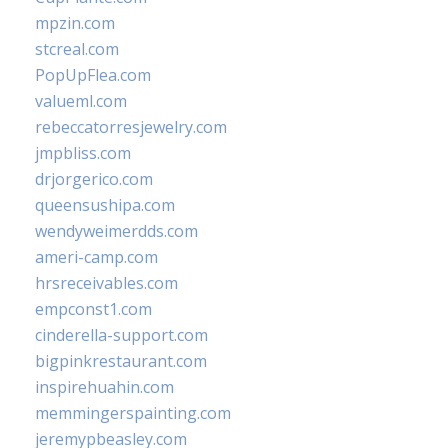
mpzin.com
stcreal.com
PopUpFlea.com
valueml.com
rebeccatorresjewelry.com
jmpbliss.com
drjorgerico.com
queensushipa.com
wendyweimerdds.com
ameri-camp.com
hrsreceivables.com
empconst1.com
cinderella-support.com
bigpinkrestaurant.com
inspirehuahin.com
memmingerspainting.com
jeremypbeasley.com