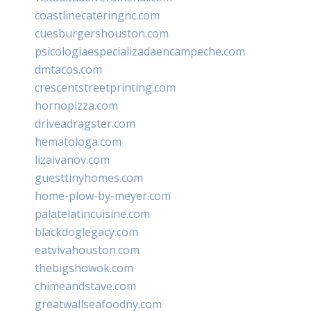
coastlinecateringnc.com
cuesburgershouston.com
psicologiaespecializadaencampeche.com
dmtacos.com
crescentstreetprinting.com
hornopizza.com
driveadragster.com
hematologa.com
lizaivanov.com
guesttinyhomes.com
home-plow-by-meyer.com
palatelatincuisine.com
blackdoglegacy.com
eatvivahouston.com
thebigshowok.com
chimeandstave.com
greatwallseafoodny.com