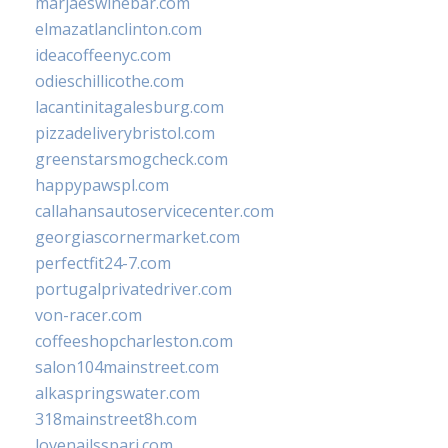
marjaeswinebar.com
elmazatlanclinton.com
ideacoffeenyc.com
odieschillicothe.com
lacantinitagalesburg.com
pizzadeliverybristol.com
greenstarsmogcheck.com
happypawspl.com
callahansautoservicecenter.com
georgiascornermarket.com
perfectfit24-7.com
portugalprivatedriver.com
von-racer.com
coffeeshopcharleston.com
salon104mainstreet.com
alkaspringswater.com
318mainstreet8h.com
lovenailsspari.com