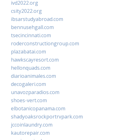
ivd2022.org
csity2022.org
ibsarstudyabroad.com
bennusehgall.com
tsecincinnati.com
roderconstructiongroup.com
plazabatai.com
hawkscayresort.com
hellonquads.com
diarioanimales.com
decogaleri.com
unavozparadios.com
shoes-vert.com
elbotanicopanama.com
shadyoaksrockportrvpark.com
jccoinlaundry.com
kautorepair.com