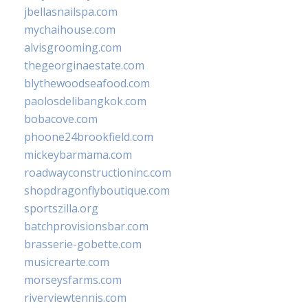
jbellasnailspa.com
mychaihouse.com
alvisgrooming.com
thegeorginaestate.com
blythewoodseafood.com
paolosdelibangkok.com
bobacove.com
phoone24brookfield.com
mickeybarmama.com
roadwayconstructioninc.com
shopdragonflyboutique.com
sportszilla.org
batchprovisionsbar.com
brasserie-gobette.com
musicrearte.com
morseysfarms.com
riverviewtennis.com