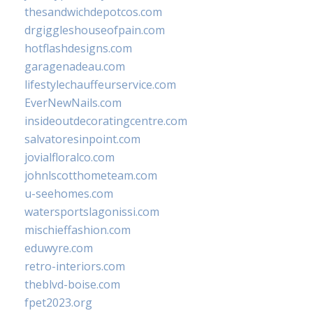
thesandwichdepotcos.com
drgiggleshouseofpain.com
hotflashdesigns.com
garagenadeau.com
lifestylechauffeurservice.com
EverNewNails.com
insideoutdecoratingcentre.com
salvatoresinpoint.com
jovialfloralco.com
johnlscotthometeam.com
u-seehomes.com
watersportslagonissi.com
mischieffashion.com
eduwyre.com
retro-interiors.com
theblvd-boise.com
fpet2023.org