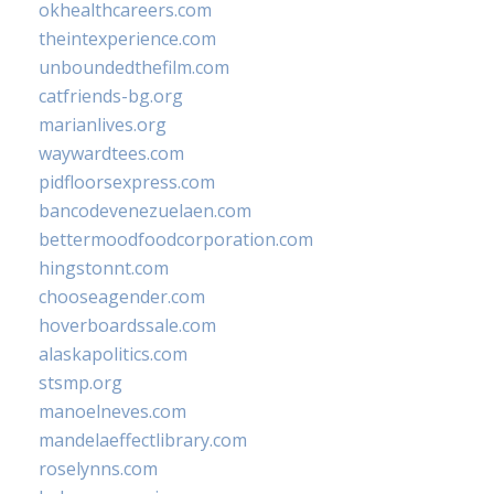
okhealthcareers.com
theintexperience.com
unboundedthefilm.com
catfriends-bg.org
marianlives.org
waywardtees.com
pidfloorsexpress.com
bancodevenezuelaen.com
bettermoodfoodcorporation.com
hingstonnt.com
chooseagender.com
hoverboardssale.com
alaskapolitics.com
stsmp.org
manoelneves.com
mandelaeffectlibrary.com
roselynns.com