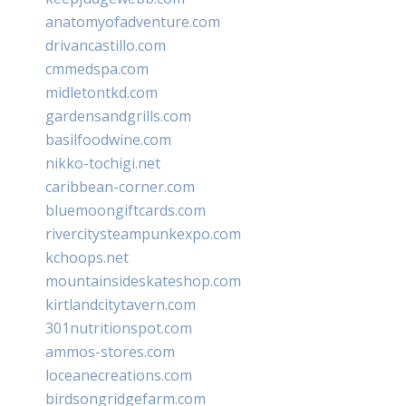
anatomyofadventure.com
drivancastillo.com
cmmedspa.com
midletontkd.com
gardensandgrills.com
basilfoodwine.com
nikko-tochigi.net
caribbean-corner.com
bluemoongiftcards.com
rivercitysteampunkexpo.com
kchoops.net
mountainsideskateshop.com
kirtlandcitytavern.com
301nutritionspot.com
ammos-stores.com
loceanecreations.com
birdsongridgefarm.com