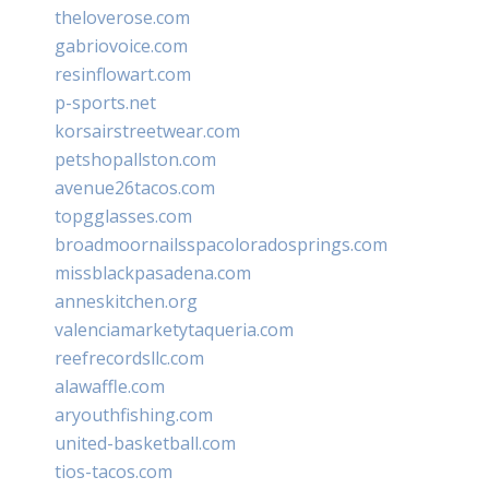
theloverose.com
gabriovoice.com
resinflowart.com
p-sports.net
korsairstreetwear.com
petshopallston.com
avenue26tacos.com
topgglasses.com
broadmoornailsspacoloradosprings.com
missblackpasadena.com
anneskitchen.org
valenciamarketytaqueria.com
reefrecordsllc.com
alawaffle.com
aryouthfishing.com
united-basketball.com
tios-tacos.com