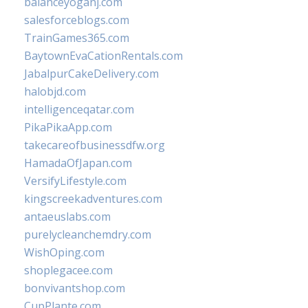
balanceyoganj.com
salesforceblogs.com
TrainGames365.com
BaytownEvaCationRentals.com
JabalpurCakeDelivery.com
halobjd.com
intelligenceqatar.com
PikaPikaApp.com
takecareofbusinessdfw.org
HamadaOfJapan.com
VersifyLifestyle.com
kingscreekadventures.com
antaeuslabs.com
purelycleanchemdry.com
WishOping.com
shoplegacee.com
bonvivantshop.com
CupPlante.com