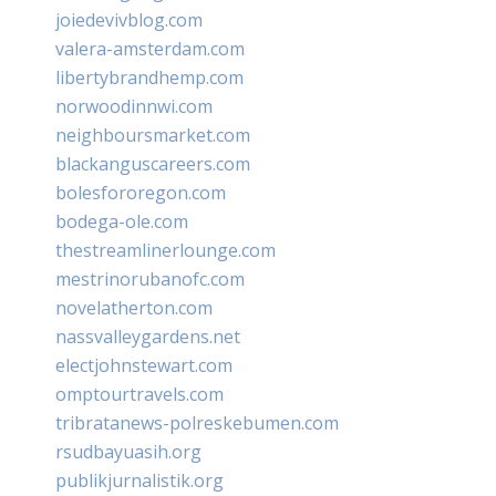
joiedevivblog.com
valera-amsterdam.com
libertybrandhemp.com
norwoodinnwi.com
neighboursmarket.com
blackanguscareers.com
bolesfororegon.com
bodega-ole.com
thestreamlinerlounge.com
mestrinorubanofc.com
novelatherton.com
nassvalleygardens.net
electjohnstewart.com
omptourtravels.com
tribratanews-polreskebumen.com
rsudbayuasih.org
publikjurnalistik.org