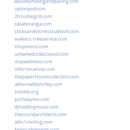
woolleymillingandpaving.com
uptonpvd.com
2troublegrill.com
casateranga.com
sticksandstonesstudiooh.com
walkers-treeservice.com
shopmossi.com
untamedcollectivesd.com
mxpwellness.com
infernocanine.com
thepaperhousecollection.com
allisonwillisholley.com
solslite.org
portwayinn.com
djmaddogmusic.com
thesoundarchitects.com
allin1roofing.com
keepjudgewebb.com