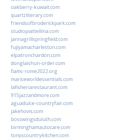
oakberry-kuwait.com
quartzliterary.com
friendsofbroderickpark.com
studiopiattellina.com
jannagrillspringfield.com
fujiyamacharleston.com
elpatronchardon.com
donglaishun-order.com
fiamc-rome2022.org
mariceworldessentials.com
lafisheriarestaurant.com
915jazzandmore.com
aguadulce-countryfair.com
jakehovis.com
bosswingsduluth.com
birminghamautocare.com
tonyscountrykitchen.com