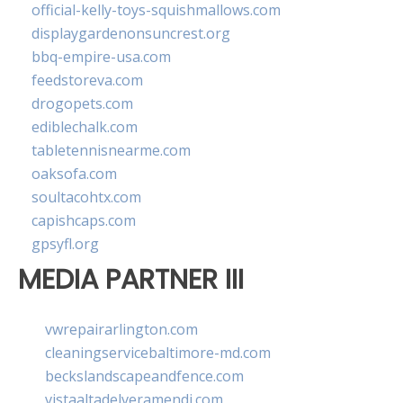
official-kelly-toys-squishmallows.com
displaygardenonsuncrest.org
bbq-empire-usa.com
feedstoreva.com
drogopets.com
ediblechalk.com
tabletennisnearme.com
oaksofa.com
soultacohtx.com
capishcaps.com
gpsyfl.org
MEDIA PARTNER III
vwrepairarlington.com
cleaningservicebaltimore-md.com
beckslandscapeandfence.com
vistaaltadelveramendi.com